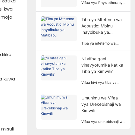
 katika
hutumiwa sana katika
Vifaa vya Physiotherapy
nyanja mbalimbali za
zi kwa
ni kifaa cha matibabu
urekebishaji.
ambacho hufanya
pamoja
matibabu kulingana na
Tiba ya Mtetemo wa
kanuni za kimwili.
Acoustic: Mbinu
Inasaidia wagonjwa
Inayoibuka ya
kupunguza dalili na
Matibabu
kurejesha kazi za mwili
Tiba ya mtetemo wa
kwa njia isiyo ya uvamizi.
akustisk, kama njia ya
ilika
kipekee na ya kuahidi ya
Ni vifaa gani
matibabu, inavutia
vinavyotumika katika
umakini wa watu
polepole.
Tiba ya Kimwili?
za kuwa
Vifaa hivi vya tiba ya
kimwili hutumia vipengele
vya kimwili kama vile
Umuhimu wa Vifaa
umeme, mwanga, joto,
vya Urekebishaji wa
sumaku, nk. kutibu
wagonjwa kupitia mbinu
Kimwili
za kisayansi ili kufikia
madhumuni ya kupunguza
Vifaa vya urekebishaji wa
maumivu, kukuza
mwili hurejelea vifaa na
 misuli
uponyaji, na kurejesha
zana anuwai iliyoundwa