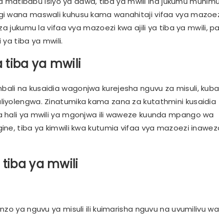
 ya matibabu isiyo ya dawa, tiba ya mwili ina jukumu muhimu
gi wana maswali kuhusu kama wanahitaji vifaa vya mazoe
a jukumu la vifaa vya mazoezi kwa ajili ya tiba ya mwili, 
ya tiba ya mwili.
 tiba ya mwili
li na kusaidia wagonjwa kurejesha nguvu za misuli, kubad
liyolengwa. Zinatumika kama zana za kutathmini kusaidia
a hali ya mwili ya mgonjwa ili waweze kuunda mpango wa
ine, tiba ya kimwili kwa kutumia vifaa vya mazoezi inawe
tiba ya mwili
zo ya nguvu ya misuli ili kuimarisha nguvu na uvumilivu wa