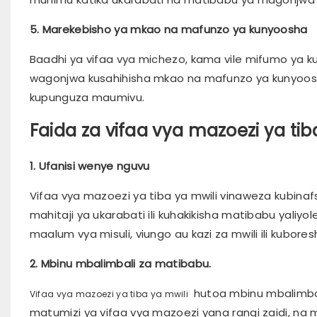
5. Marekebisho ya mkao na mafunzo ya kunyoosha
Baadhi ya vifaa vya michezo, kama vile mifumo ya k
wagonjwa kusahihisha mkao na mafunzo ya kunyoos
kupunguza maumivu.
Faida za vifaa vya mazoezi ya tib
1. Ufanisi wenye nguvu
Vifaa vya mazoezi ya tiba ya mwili vinaweza kubina
mahitaji ya ukarabati ili kuhakikisha matibabu yaliy
maalum vya misuli, viungo au kazi za mwili ili kubore
2. Mbinu mbalimbali za matibabu.
hutoa mbinu mbalimbali 
Vifaa vya mazoezi ya tiba ya mwili
matumizi ya vifaa vya mazoezi yana rangi zaidi, na m