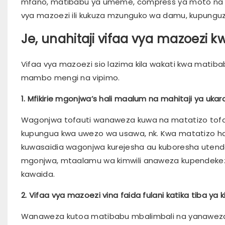
mfano, matibabu ya umeme, compress ya moto na m
vya mazoezi ili kukuza mzunguko wa damu, kupunguza
Je, unahitaji vifaa vya mazoezi kw
Vifaa vya mazoezi sio lazima kila wakati kwa matibab
mambo mengi na vipimo.
1. Mfikirie mgonjwa’s hali maalum na mahitaji ya ukar
Wagonjwa tofauti wanaweza kuwa na matatizo tofauti
kupungua kwa uwezo wa usawa, nk. Kwa matatizo hay
kuwasaidia wagonjwa kurejesha au kuboresha utendaj
mgonjwa, mtaalamu wa kimwili anaweza kupendekeza m
kawaida.
2. Vifaa vya mazoezi vina faida fulani katika tiba ya ki
Wanaweza kutoa matibabu mbalimbali na yanaweza ku