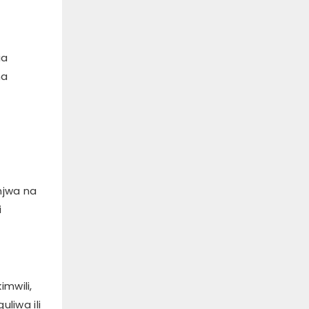
ia
na
njwa na
i
imwili,
liwa ili