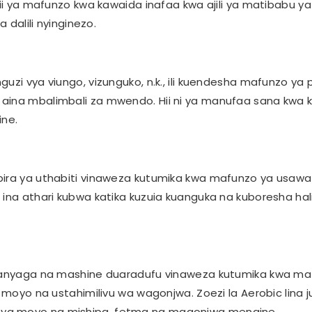
hii ya mafunzo kwa kawaida inafaa kwa ajili ya matibabu ya
 dalili nyinginezo.
guzi vya viungo, vizunguko, n.k., ili kuendesha mafunzo ya
 aina mbalimbali za mwendo. Hii ni ya manufaa sana kwa
ne.
ira ya uthabiti vinaweza kutumika kwa mafunzo ya usawa i
ina athari kubwa katika kuzuia kuanguka na kuboresha hali
kukanyaga na mashine duaradufu vinaweza kutumika kwa m
a moyo na ustahimilivu wa wagonjwa. Zoezi la Aerobic lina 
 ya moyo na mishipa, fetma na magonjwa mengine.