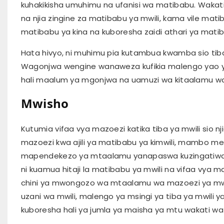
kuhakikisha umuhimu na ufanisi wa matibabu. Wakati
na njia zingine za matibabu ya mwili, kama vile ma
matibabu ya kina na kuboresha zaidi athari ya mati
Hata hivyo, ni muhimu pia kutambua kwamba sio tiba 
Wagonjwa wengine wanaweza kufikia malengo yao ya
hali maalum ya mgonjwa na uamuzi wa kitaalamu w
Mwisho
Kutumia vifaa vya mazoezi katika tiba ya mwili sio 
mazoezi kwa ajili ya matibabu ya kimwili, mambo men
mapendekezo ya mtaalamu yanapaswa kuzingatiwa. Hal
ni kuamua hitaji la matibabu ya mwili na vifaa vya 
chini ya mwongozo wa mtaalamu wa mazoezi ya mwi
uzani wa mwili, malengo ya msingi ya tiba ya mwili ya
kuboresha hali ya jumla ya maisha ya mtu wakati wa