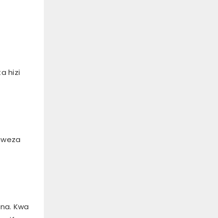
a hizi
naweza
ina. Kwa