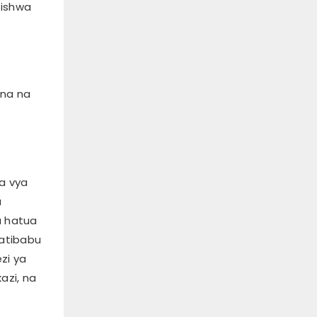
nishwa
ana na
aa vya
a
a hatua
matibabu
zi ya
azi, na