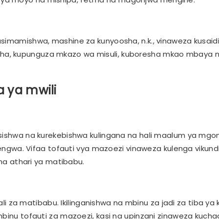
usimamishwa, mashine za kunyoosha, n.k., vinaweza kusaid
ha, kupunguza mkazo wa misuli, kuboresha mkao mbaya 
a ya mwili
fsishwa na kurekebishwa kulingana na hali maalum ya mgo
olengwa. Vifaa tofauti vya mazoezi vinaweza kulenga vikund
sha athari ya matibabu.
za matibabu. Ikilinganishwa na mbinu za jadi za tiba ya k
binu tofauti za mazoezi, kasi na upinzani zinaweza kuchagu