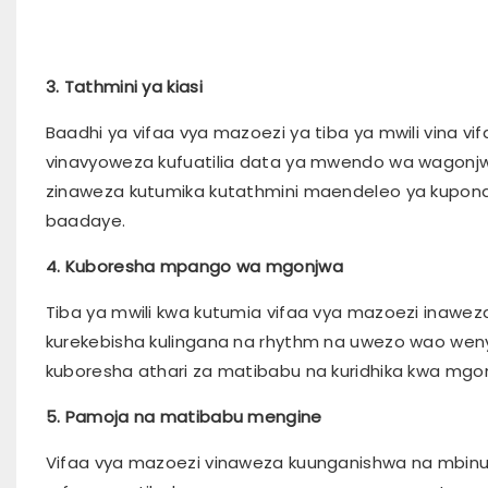
3. Tathmini ya kiasi
Baadhi ya vifaa vya mazoezi ya tiba ya mwili vina vif
vinavyoweza kufuatilia data ya mwendo wa wagonjwa kw
zinaweza kutumika kutathmini maendeleo ya kupona
baadaye.
4. Kuboresha mpango wa mgonjwa
Tiba ya mwili kwa kutumia vifaa vya mazoezi inawe
kurekebisha kulingana na rhythm na uwezo wao wenyew
kuboresha athari za matibabu na kuridhika kwa mgo
5. Pamoja na matibabu mengine
Vifaa vya mazoezi vinaweza kuunganishwa na mbinu zi