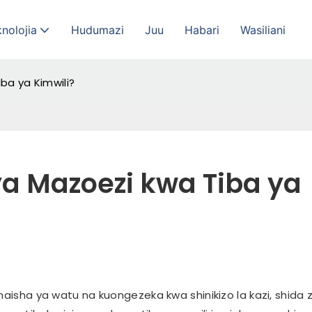
nolojia
Hudumazi
Juu
Habari
Wasiliani
iba ya Kimwili?
ya Mazoezi kwa Tiba ya 
maisha ya watu na kuongezeka kwa shinikizo la kazi, shida 