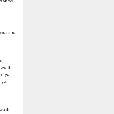
 vifaa
ahusisha
o,
a ili
um ya
i ya
a ili