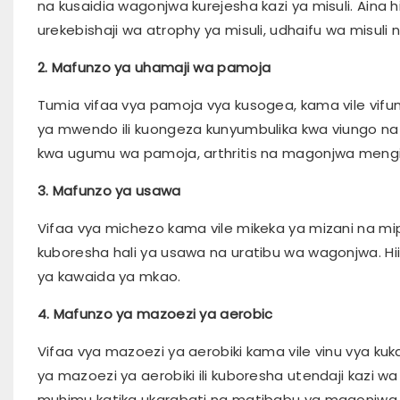
na kusaidia wagonjwa kurejesha kazi ya misuli. Aina 
urekebishaji wa atrophy ya misuli, udhaifu wa misuli na
2. Mafunzo ya uhamaji wa pamoja
Tumia vifaa vya pamoja vya kusogea, kama vile vifun
ya mwendo ili kuongeza kunyumbulika kwa viungo na
kwa ugumu wa pamoja, arthritis na magonjwa mengi
3. Mafunzo ya usawa
Vifaa vya michezo kama vile mikeka ya mizani na mip
kuboresha hali ya usawa na uratibu wa wagonjwa. Hii 
ya kawaida ya mkao.
4. Mafunzo ya mazoezi ya aerobic
Vifaa vya mazoezi ya aerobiki kama vile vinu vya 
ya mazoezi ya aerobiki ili kuboresha utendaji kazi w
muhimu katika ukarabati na matibabu ya magonjwa