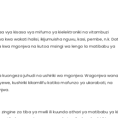
aa vya kisasa vya mifumo ya kielektroniki na vitambuzi
a wakati halisi, ikijumuisha nguvu, kasi, pembe, n.k. Dat
 kwa mgonjwa na kutoa msingi wa lengo la matibabu ya
za kuongeza juhudi na ushiriki wa mgonjwa. Wagonjwa wa
e, kushiriki kikamilifu katika mafunzo ya ukarabati, na
njwa.
ngine za tiba ya mwili ili kuunda athari ya matibabu ya k