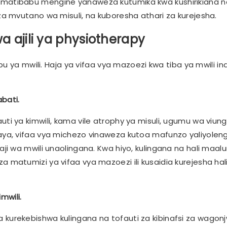
atibabu mengine yanaweza kutumika kwa kushirikiana na
 mvutano wa misuli, na kuboresha athari za kurejesha.
a ajili ya physiotherapy
u ya mwili. Haja ya vifaa vya mazoezi kwa tiba ya mwili in
abati.
 ya kimwili, kama vile atrophy ya misuli, ugumu wa viung
a, vifaa vya michezo vinaweza kutoa mafunzo yaliyolengw
i wa mwili unaolingana. Kwa hiyo, kulingana na hali maal
atumizi ya vifaa vya mazoezi ili kusaidia kurejesha hal
mwili.
rekebishwa kulingana na tofauti za kibinafsi za wagonjw