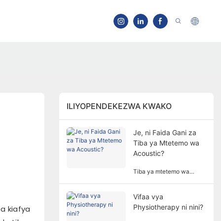
ILIYOPENDEKEZWA KWAKO
Je, ni Faida Gani za
Tiba ya Mtetemo wa
Acoustic?
Tiba ya mtetemo wa
akustisk hutumia masafa
mahususi ya mawimbi ya
Vifaa vya
sauti na amplitudo kutibu
Physiotherapy ni nini?
mwili wa binadamu kwa
za kiafya
njia isiyo ya uvamizi, na