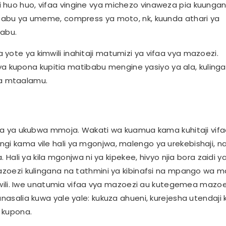
 huo huo, vifaa vingine vya michezo vinaweza pia kuunga
tibabu ya umeme, compress ya moto, nk, kuunda athari ya
babu.
yote ya kimwili inahitaji matumizi ya vifaa vya mazoezi.
 kupona kupitia matibabu mengine yasiyo ya ala, kuling
a mtaalamu.
njia ya ukubwa mmoja. Wakati wa kuamua kama kuhitaji vif
gi kama vile hali ya mgonjwa, malengo ya urekebishaji, n
i ya kila mgonjwa ni ya kipekee, hivyo njia bora zaidi y
mazoezi kulingana na tathmini ya kibinafsi na mpango wa 
li. Iwe unatumia vifaa vya mazoezi au kutegemea mazoe
nasalia kuwa yale yale: kukuza ahueni, kurejesha utendaji k
 kupona.