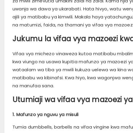
za mwili zimevutia umakini zaidi na zaidi. Kama njia
uwanja wa dawa ya ukarabati. Hata hivyo, watu wen
ajili ya matibabu ya kimwili. Makala haya yatachunguz
na matumizi, faida, na thamani ya vifaa vya mazoezi 
Jukumu la vifaa vya mazoezi kwa
Vifaa vya michezo vinaweza kutoa matibabu mbalimba
kwa viungo na usawa kupitia mafunzo ya mazoezi ya
wataalam wa tiba ya mwili kukuza uelewa wa kina w
matibabu wa kibinafsi. Kwa hiyo, kwa wagonjwa weng
na manufaa sana.
Utumiaji wa vifaa vya mazoezi ya 
1. Mafunzo ya nguvu ya misuli
Tumia dumbbells, barbells na vifaa vingine kwa mafun