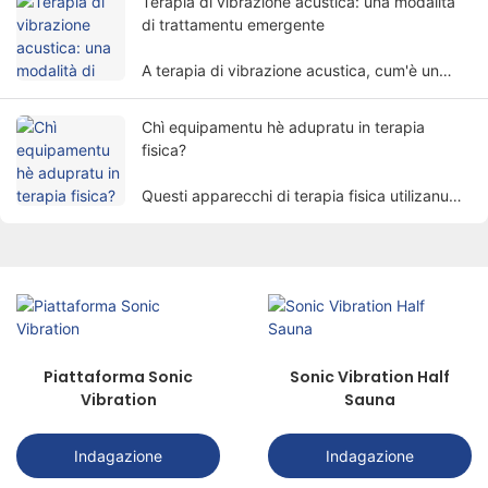
Terapia di vibrazione acustica: una modalità
corpu in modu non invasivu.
di trattamentu emergente
A terapia di vibrazione acustica, cum'è un
metudu di trattamentu unicu è promettente,
attrae gradualmente l'attenzione di e persone.
Chì equipamentu hè adupratu in terapia
fisica?
Questi apparecchi di terapia fisica utilizanu
fatturi fisichi cum'è l'electricità, a luce, u
calore, u magnetismu, etc. per trattà i pazienti
per mezu di metudi scientifichi per ottene u
scopu di alleviare u dolore, prumove a
guariscenza è ristabilisce e funzioni.
Piattaforma Sonic
Sonic Vibration Half
Vibration
Sauna
Indagazione
Indagazione