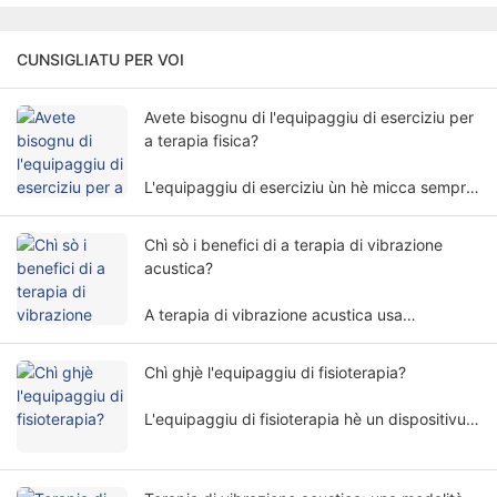
CUNSIGLIATU PER VOI
Avete bisognu di l'equipaggiu di eserciziu per
a terapia fisica?
L'equipaggiu di eserciziu ùn hè micca sempre
necessariu per a terapia fisica. A necessità di
l'equipaggiu di eserciziu per a terapia fisica
Chì sò i benefici di a terapia di vibrazione
implica parechji fatturi è dimensioni.
acustica?
A terapia di vibrazione acustica usa
frequenze è amplitude di l'onda di sonu
specifichi per trattà u corpu umanu in una
Chì ghjè l'equipaggiu di fisioterapia?
manera non invasiva, è hè largamente usata in
diversi campi di riabilitazione.
L'equipaggiu di fisioterapia hè un dispositivu
medicale chì esegue u trattamentu basatu
annantu à i principii fisici. Aiuta i pazienti à
alleviare i sintomi è à restaurà e funzioni di u