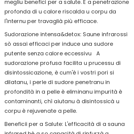
megliu benefici per a salute. È a penetrazione
profonda di u calore riscalda u corpu da
l'internu per travaglià più efficace.
Sudorazione intensa&detox: Saune infrarossi
sò assai efficaci per induce una sudore
putente senza calore eccessivu A
sudorazione profusa facilita u prucessu di
disintossicazione, è cum'è i vostri pori si
dilatanu, i perle di sudore penetranu in
profondità in a pelle è eliminanu impurità è
contaminanti, chì aiutanu à disintossicà u
corpu è rejuvenate a pelle.
Beneficii per a Salute: L'efficacità di a sauna
infrared hè a so capacità di rinfurzà a