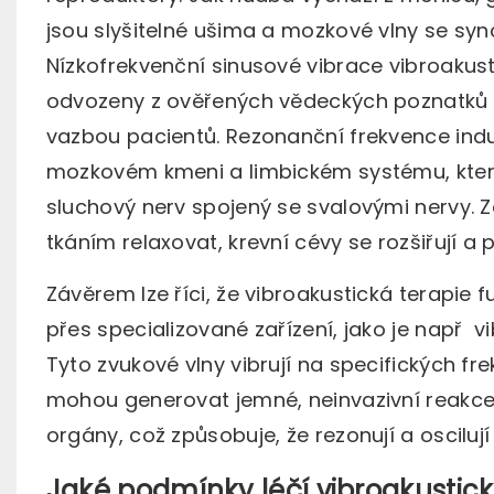
jsou slyšitelné ušima a mozkové vlny se syn
Nízkofrekvenční sinusové vibrace vibroakusti
odvozeny z ověřených vědeckých poznatků 
vazbou pacientů. Rezonanční frekvence induk
mozkovém kmeni a limbickém systému, které
sluchový nerv spojený se svalovými nervy. 
tkáním relaxovat, krevní cévy se rozšiřují a p
Závěrem lze říci, že vibroakustická terapie
přes specializované zařízení, jako je např
vi
Tyto zvukové vlny vibrují na specifických f
mohou generovat jemné, neinvazivní reakce. 
orgány, což způsobuje, že rezonují a oscilují
Jaké podmínky léčí vibroakustick