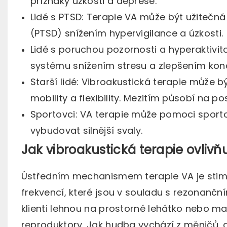
příznaky úzkosti a deprese.
Lidé s PTSD: Terapie VA může být užiteč
(PTSD) snížením hypervigilance a úzkosti.
Lidé s poruchou pozornosti a hyperaktivit
systému snížením stresu a zlepšením kon
Starší lidé: Vibroakustická terapie může b
mobility a flexibility. Mezitím působí na pos
Sportovci: VA terapie může pomoci sportov
vybudovat silnější svaly.
Jak vibroakustická terapie ovlivňu
Ústředním mechanismem terapie VA je stim
frekvencí, které jsou v souladu s rezonančn
klienti lehnou na prostorné lehátko nebo ma
reproduktory. Jak hudba vychází z měničů, ge