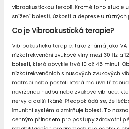
vibroakustickou terapii. Kromě toho studie 
snížení bolesti, úzkosti a deprese u různých
Co je Vibroakustická terapie?
Vibroakustická terapie, také známá jako VA t
nízkofrekvenční zvukové vlny mezi 30 Hz a 12
bolesti, která obvykle trvá 10 až 45 minut. 
nízkofrekvenčních sinusových zvukových vibr
matraci nebo posteli, která má uvnitř zabu
navrženou hudbu nebo zvukové vibrace, které 
nervy a další tkáně. Předpokládá se, že léčb
imunitní systém a zmírňuje bolest. To nazna
cenným přínosem pro postupy zdravotní péče 
rehabilitačních programech pro osoby s chr