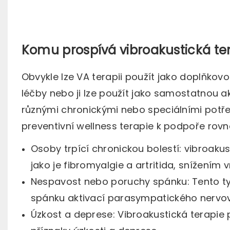
Komu prospívá vibroakustická te
Obvykle lze VA terapii použít jako doplňkovo
léčby nebo ji lze použít jako samostatnou ak
různými chronickými nebo speciálními potře
preventivní wellness terapie k podpoře rovn
Osoby trpící chronickou bolestí: vibroakus
jako je fibromyalgie a artritida, snížením
Nespavost nebo poruchy spánku: Tento t
spánku aktivací parasympatického nervo
Úzkost a deprese: Vibroakustická terapie