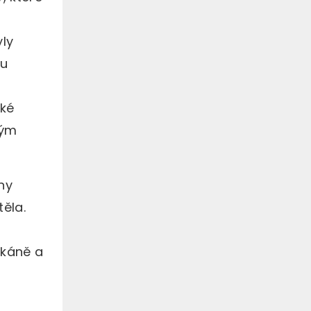
yly
ou
aké
vým
ny
těla.
tkáně a