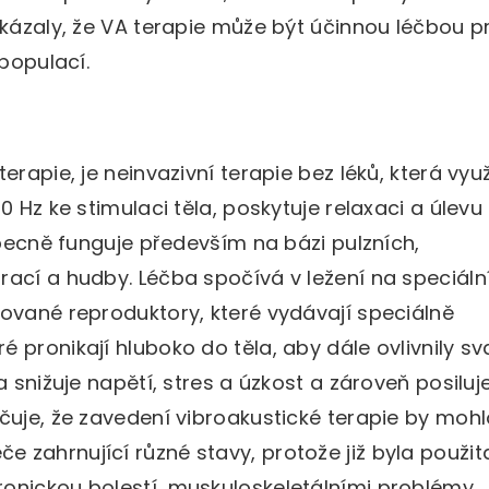
ukázaly, že VA terapie může být účinnou léčbou p
 populací.
erapie, je neinvazivní terapie bez léků, která vyu
0 Hz ke stimulaci těla, poskytuje relaxaci a úlevu
Obecně funguje především na bázi pulzních,
ací a hudby. Léčba spočívá v ležení na speciáln
dované reproduktory, které vydávají speciálně
pronikají hluboko do těla, aby dále ovlivnily sva
a snižuje napětí, stres a úzkost a zároveň posiluj
čuje, že zavedení vibroakustické terapie by mohl
zahrnující různé stavy, protože již byla použit
onickou bolestí, muskuloskeletálními problémy,