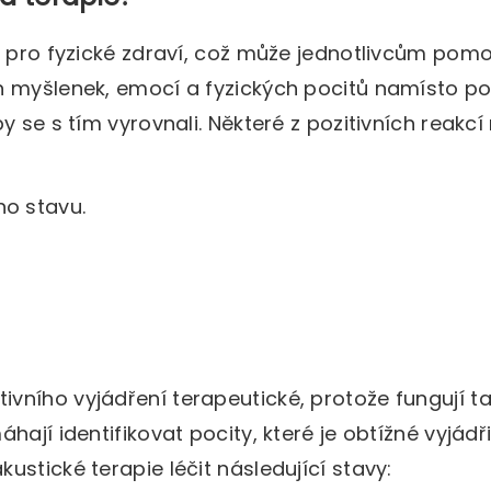
k pro fyzické zdraví, což může jednotlivcům pomo
h myšlenek, emocí a fyzických pocitů namísto po
y se s tím vyrovnali. Některé z pozitivních reakcí
ho stavu.
ního vyjádření terapeutické, protože fungují ta
hají identifikovat pocity, které je obtížné vyjádř
stické terapie léčit následující stavy: