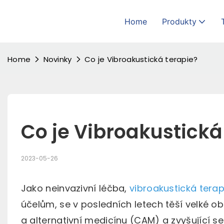
Home
Produkty
Home
Novinky
Co je Vibroakustická terapie?
Co je Vibroakustická
2023-05-26
Jako neinvazivní léčba,
vibroakustická tera
účelům, se v posledních letech těší velké 
a alternativní medicínu (CAM) a zvyšující 