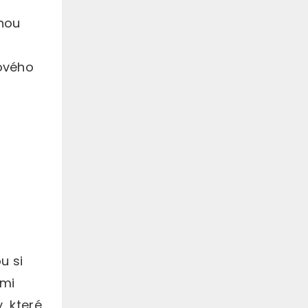
chou
vového
u si
ými
, které