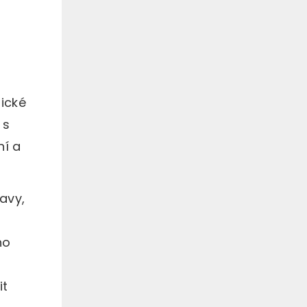
gické
 s
ní a
avy,
ho
it