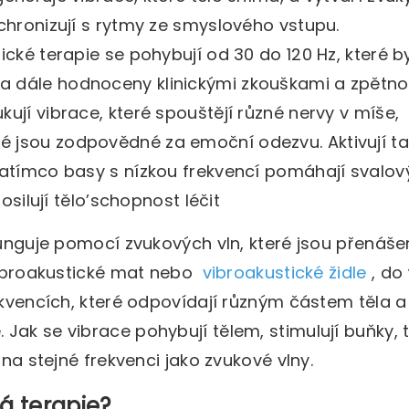
chronizují s rytmy ze smyslového vstupu.
cké terapie se pohybují od 30 do 120 Hz, které b
a dále hodnoceny klinickými zkouškami a zpětn
ují vibrace, které spouštějí různé nervy v míše,
 jsou zodpovědné za emoční odezvu. Aktivují t
Zatímco basy s nízkou frekvencí pomáhají svalo
osilují tělo’schopnost léčit
 funguje pomocí zvukových vln, které jsou přenáše
broakustické
mat nebo
vibroakustické
židle
, do 
rekvencích, které odpovídají různým částem těla a
Jak se vibrace pohybují tělem, stimulují buňky, 
 na stejné frekvenci jako zvukové vlny.
á terapie?