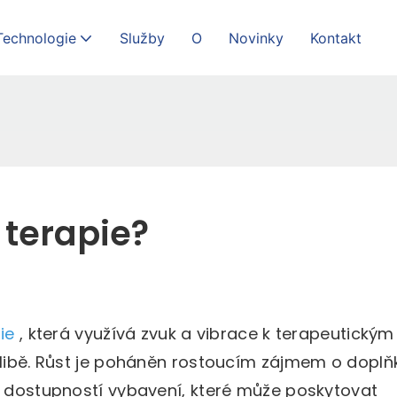
Technologie
Služby
O
Novinky
Kontakt
 terapie?
pie
, která využívá zvuk a vibrace k terapeutickým
oblibě. Růst je poháněn rostoucím zájmem o dopl
se dostupností vybavení, které může poskytovat