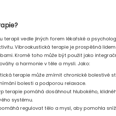
rapie?
u terapii vedle jiných forem lékařské a psycholo
tivitu. Vibroakustická terapie je prospěšná lidem
bami. Kromě toho může být použit jako integrač
ováhy a harmonie v těle a mysli. Jako:
tická terapie může zmírnit chronické bolestivé st
 vnímání bolesti a podporou relaxace.
yp terapie pomáhá dosáhnout hlubokého, klidné
vého systému.
 pomáhá regulovat tělo a mysl, aby pomohla sníž