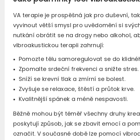
VA terapie je prospěšná jak pro duševní, ta
vyvinout větší smysl pro uvědomění si svýc
nutkání obrátit se na drogy nebo alkohol, ab
vibroakustickou terapii zahrnují:
Pomozte tělu samoregulovat se do klidné
Zpomalte srdeční frekvenci a snižte stres.
Sníží se krevní tlak a zmírní se bolest.
Zvyšuje se relaxace, štěstí a průtok krve.
Kvalitnější spánek a méně nespavosti.
Běžně mohou být téměř všechny druhy kreativ
poskytují způsob, jak se zbavit emocí a pomá
označit. V současné době lze pomocí vibroaku