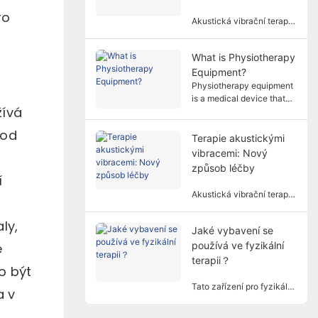
ro
Akustická vibrační terapie
využívá specifické
frekvence a amplitudy
What is Physiotherapy
zvukových vln k ošetření
Equipment?
lidského těla
neinvazivním způsobem a
Physiotherapy equipment
je široce používána v
is a medical device that
žívá
různých rehabilitačních
performs treatment based
oborech.
on physical principles. It
 od
helps patients relieve
Terapie akustickými
symptoms and restore
vibracemi: Nový
body functions in a non-
způsob léčby
invasive way.
í
Akustická vibrační terapie
jako unikátní a
perspektivní léčebná
ly,
Jaké vybavení se
metoda postupně
používá ve fyzikální
e
přitahuje pozornost lidí.
terapii？
o být
Tato zařízení pro fyzikální
a v
terapii využívají fyzikální
faktory, jako je elektřina,