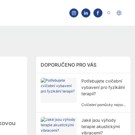
DOPORUČENO PRO VÁS
Potřebujete cvičební
vybavení pro fyzikální
terapii?
Cvičební pomůcky nejsou
pro fyzikální terapii vždy
nutné. Potřeba cvičebního
Jaké jsou výhody
vybavení pro fyzikální
ňkovou
terapie akustickými
terapii zahrnuje více
faktorů a dimenzí.
vibracemi?