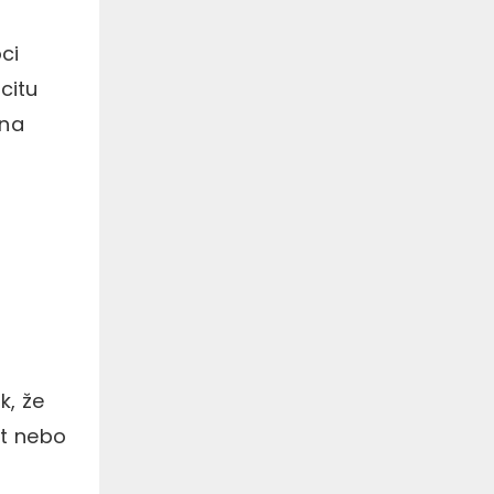
ci
citu
 na
k, že
it nebo