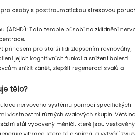
ná pro osoby s posttraumatickou stresovou poru
ou (ADHD): Tato terapie působí na zklidnění ner
centrace.
ýt přínosem pro starší lidi zlepšením rovnováhy,
ílení jejich kognitivních funkcí a snížení bolesti.
cům snížit zánět, zlepšit regeneraci svalů a
je tělo?
ulace nervového systému pomocí specifických
ími vlastnostmi různých svalových skupin. Většino
sážní stůl vybavený měniči, které jsou vestavěn
neruje vibrace, které tělo snímá, a vytváří zvuky