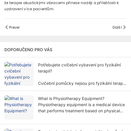
že terapie akustickými vibracemi přinese naději a příležitosti k
uzdravení více pacientům.
Prever
Další
DOPORUČENO PRO VÁS
Potřebujete cvičební vybavení pro fyzikální
terapii?
Cvičební pomůcky nejsou pro fyzikální terapii
vždy nutné. Potřeba cvičebního vybavení pro
fyzikální terapii zahrnuje více faktorů a
What is Physiotherapy Equipment?
dimenzí.
Physiotherapy equipment is a medical device
that performs treatment based on physical
principles. It helps patients relieve symptoms
and restore body functions in a non-invasive
way.