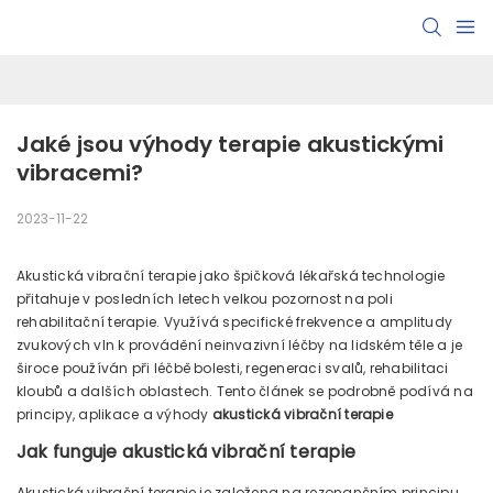
Jaké jsou výhody terapie akustickými 
vibracemi?
2023-11-22
Akustická vibrační terapie jako špičková lékařská technologie
přitahuje v posledních letech velkou pozornost na poli
rehabilitační terapie. Využívá specifické frekvence a amplitudy
zvukových vln k provádění neinvazivní léčby na lidském těle a je
široce používán při léčbě bolesti, regeneraci svalů, rehabilitaci
kloubů a dalších oblastech. Tento článek se podrobně podívá na
principy, aplikace a výhody
akustická vibrační terapie
Jak funguje akustická vibrační terapie
Akustická vibrační terapie je založena na rezonančním principu