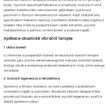
fyziky. Využívá specifické frekvence a amplitudy zvukových vln k
ošetření lidského těla neinvazivním způsobem a je široce
používán v různých rehabilitačních oborech. Když zvukové vlny
specifických frekvencí rezonují s buňkami, tkáněmi nebo orgány v
lidském těle, může to podpořit krevní oběh, tok lymfy, urychlit
metabolismus a pomoci zmírnit bolest a svalové napětí.
Aplikace akustické vibrační terapie
1. Léčba bolesti
U chronické a pooperační bolesti se akustická vibrační terapie
ukázala jako účinná nefarmakologická metoda zvládání bolesti.
Snižuje zánět a podporuje prokrvení bolestivých míst, čímž ulevuje
od bolesti.
2. Svalová regenerace a rehabilitace
Sportovci a fitness nadšenci se často potýkají s problémem
svalového napětí a namožení. Akustická vibrační terapie může
proniknout hluboko do svalové tkáně, urychlit regeneraci svalů a
zlepšit sportovní výkon.