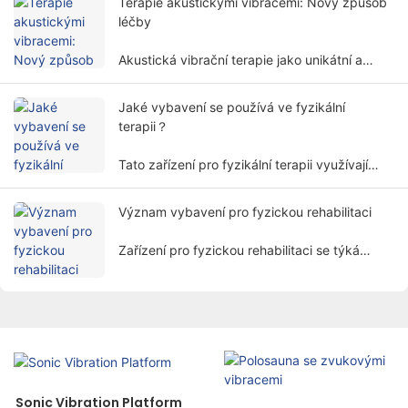
Terapie akustickými vibracemi: Nový způsob
léčby
Akustická vibrační terapie jako unikátní a
perspektivní léčebná metoda postupně
přitahuje pozornost lidí.
Jaké vybavení se používá ve fyzikální
terapii？
Tato zařízení pro fyzikální terapii využívají
fyzikální faktory, jako je elektřina, světlo,
teplo, magnetismus atd. léčit pacienty pomocí
Význam vybavení pro fyzickou rehabilitaci
vědeckých metod k dosažení účelu úlevy od
bolesti, podpory hojení a obnovy funkcí.
Zařízení pro fyzickou rehabilitaci se týká
různých zařízení a nástrojů speciálně
navržených pro rehabilitační účely, včetně
nástrojů fyzikální terapie, sportovního
vybavení, chodítek, pomocných zařízení atd.
Sonic Vibration Platform