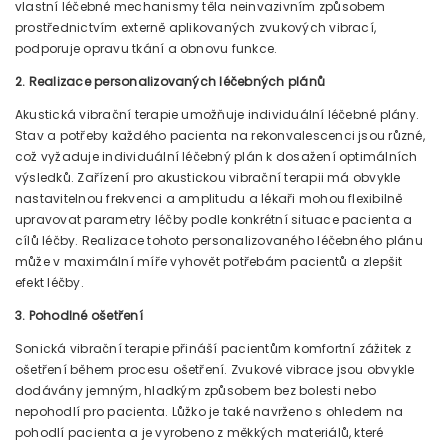
vlastní léčebné mechanismy těla neinvazivním způsobem
prostřednictvím externě aplikovaných zvukových vibrací,
podporuje opravu tkání a obnovu funkce.
2. Realizace personalizovaných léčebných plánů
Akustická vibrační terapie umožňuje individuální léčebné plány.
Stav a potřeby každého pacienta na rekonvalescenci jsou různé,
což vyžaduje individuální léčebný plán k dosažení optimálních
výsledků. Zařízení pro akustickou vibrační terapii má obvykle
nastavitelnou frekvenci a amplitudu a lékaři mohou flexibilně
upravovat parametry léčby podle konkrétní situace pacienta a
cílů léčby. Realizace tohoto personalizovaného léčebného plánu
může v maximální míře vyhovět potřebám pacientů a zlepšit
efekt léčby.
3. Pohodlné ošetření
Sonická vibrační terapie přináší pacientům komfortní zážitek z
ošetření během procesu ošetření. Zvukové vibrace jsou obvykle
dodávány jemným, hladkým způsobem bez bolesti nebo
nepohodlí pro pacienta. Lůžko je také navrženo s ohledem na
pohodlí pacienta a je vyrobeno z měkkých materiálů, které