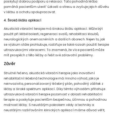
poskytují dobrou podporu a relaxaci. Tato pohodlná léčba
pomáhá pacientům ulevit’ úzkosti a stresu a zvyšuje jejich důvěru
v léčbu a ochotu spolupracovat.
4. Široká škála aplikací
Akustická vibrační terapie má širokou škálu aplikací. Může být
použit při léčbě bolesti, regeneraci svalů, rehabilitaci kloubů,
neurologických onemocněních a dalších oborech. Nejen to, jak
se výzkum stále prohlubuje, rozšiřuje se také rozsah použití terapie
ultrazvukovými vibracemi. To znamená, že více pacientů může
mít prospěch z této léčby a řešit své zdravotní problémy.
Závěr
Stručně řečeno, akustická vibrační terapie jako inovativní
rehabilitační léčebná technologie má mnoho výhod, jako je
neinvazivita, personalizovaný léčebný plán, pohodlný zážitek z
léčby a široké spektrum aplikací. Díky těmto výhodám přitahuje
ultrazvuková vibrační terapie pozornost v oblasti rehabilitační
terapie a poskytuje pacientům bezpečnou, účinnou a pohodlnou
možnost léčby. S neustálým pokrokem vědy a techniky a
neustálým rozšiřováním klinických aplikací máme důvod věřit,