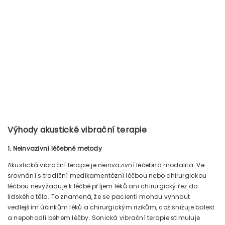
Výhody akustické vibrační terapie
1. Neinvazivní léčebné metody
Akustická vibrační terapie je neinvazivní léčebná modalita. Ve
srovnání s tradiční medikamentózní léčbou nebo chirurgickou
léčbou nevyžaduje k léčbě příjem léků ani chirurgický řez do
lidského těla. To znamená, že se pacienti mohou vyhnout
vedlejším účinkům léků a chirurgickým rizikům, což snižuje bolest
a nepohodlí během léčby. Sonická vibrační terapie stimuluje