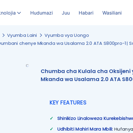
nolojia
Hudumazi
Juu
Habari
Wasiliani
Vyumba Laini
Vyumba vya Uongo
Nyumbani chenye Mkanda wa Usalama 2.0 ATA S800pro-1| S
Chumba cha Kulala cha Oksijeni
Mkanda wa Usalama 2.0 ATA S800
KEY FEATURES
✓
Shinikizo Linaloweza Kurekebishw
✓
Udhibiti Mahiri Mara Mbili:
Hufanya 