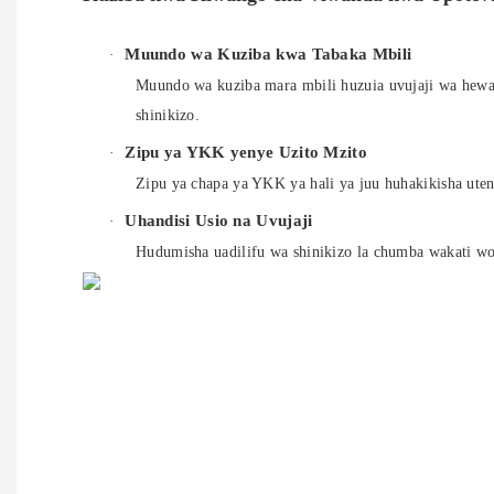
Muundo wa Kuziba kwa Tabaka Mbili
·
Muundo wa kuziba mara mbili huzuia uvujaji wa hewa
shinikizo.
Zipu ya YKK yenye Uzito Mzito
·
Zipu ya chapa ya YKK ya hali ya juu huhakikisha ute
Uhandisi Usio na Uvujaji
·
Hudumisha uadilifu wa shinikizo la chumba wakati wo