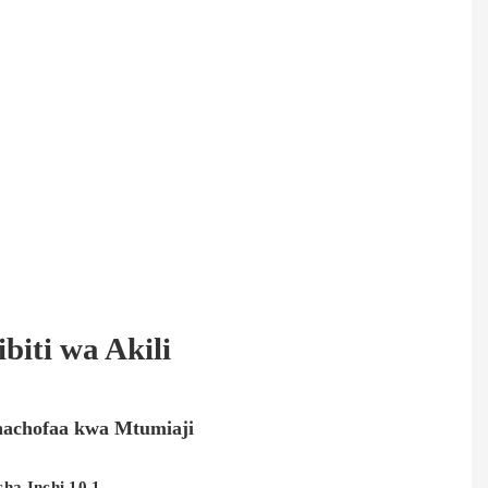
iti wa Akili
inachofaa kwa Mtumiaji
ha Inchi 10.1