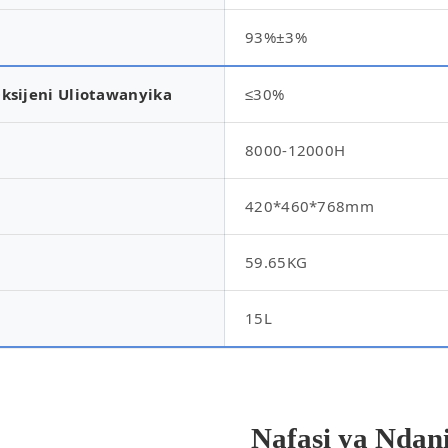
93%±3%
ksijeni Uliotawanyika
≤30%
8000-12000H
420*460*768mm
59.65KG
15L
Nafasi ya Ndan