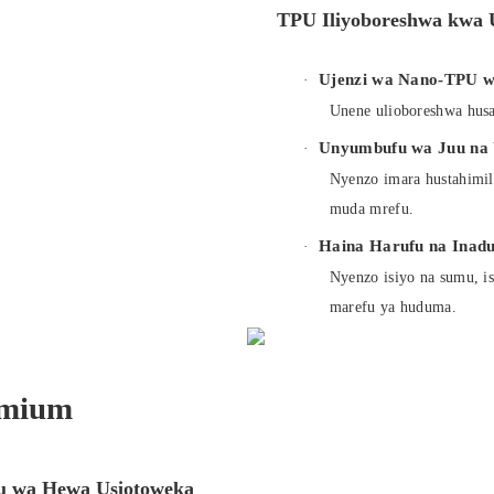
TPU Iliyoboreshwa kwa 
Ujenzi wa Nano-TPU 
·
Unene ulioboreshwa husa
Unyumbufu wa Juu na
·
Nyenzo imara hustahimil
muda mrefu.
Haina Harufu na Ina
·
Nyenzo isiyo na sumu, i
marefu ya huduma.
emium
u wa Hewa Usiotoweka