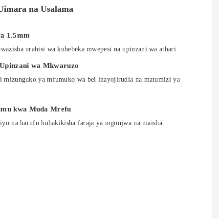
Uimara na Usalama
wa 1.5mm
wazisha urahisi wa kubebeka mwepesi na upinzani wa athari.
 Upinzani wa Mkwaruzo
i mizunguko ya mfumuko wa bei inayojirudia na matumizi ya
dumu kwa Muda Mrefu
siyo na harufu huhakikisha faraja ya mgonjwa na maisha