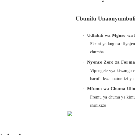
Ubunifu Unaonyumbuli
Udhibiti wa Mguso wa
·
Skrini ya kugusa iliyoje
chumba.
Nyenzo Zero za Forma
·
Vipengele vya kiwango c
harufu kwa matumizi ya
Mfumo wa Chuma Ulio
·
Fremu ya chuma ya kimu
shinikizo.