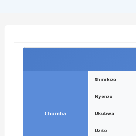
Shinikizo
Nyenzo
Chumba
Ukubwa
Uzito