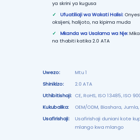
ya skrini ya kugusa
✓
Ufuatiliaji wa Wakati Halisi:
Onyesh
oksijeni, halijoto, na kipima muda
✓
Mkanda wa Usalama wa Nje:
Mika
na thabiti katika 2.0 ATA
Uwezo:
Mtu 1
Shinikizo:
2.0 ATA
Uthibitishaji:
CE, RoHS, ISO 13485, ISO 90
Kukubalika:
OEM/ODM, Biashara, Jumla
Usafirishaji:
Usafirishaji duniani kote 
mlango kwa mlango