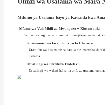
Ulinzi wa Usalama wa Mara 
Mifumo ya Usalama Isiyo ya Kawaida kwa Aman
Mfumo wa Vali Mbili za
Mwongozo +
Kiotomatiki
·
Vali za mwongozo na otomatiki zinazojitegemea huhakikis
Kusimamishwa
kwa Shinikizo la Dharura
·
Utaratibu wa kusimamisha haraka husimamisha shiniki
usalama.
Ufuatiliaji wa Shinikizo Endelevu
·
Ufuatiliaji wa wakati halisi na arifa za usalama otom