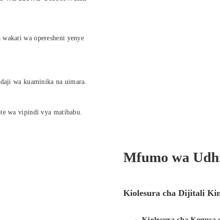
 wakati wa operesheni yenye
ndaji wa kuaminika na uimara.
te wa vipindi vya matibabu.
Mfumo wa Udhib
Kiolesura cha Dijitali K
Kiolesura cha Kugusa c
·