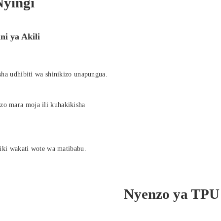
Nyingi
i ya Akili
ha udhibiti wa shinikizo unapungua.
zo mara moja ili kuhakikisha
atiki wakati wote wa matibabu.
Nyenzo ya TPU 