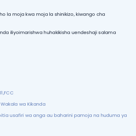
o la moja kwa moja la shinikizo, kiwango cha
nda iliyoimarishwa huhakikisha uendeshaji salama
01,FCC
, Wakala wa Kikanda
kupitia usafiri wa anga au baharini pamoja na huduma ya