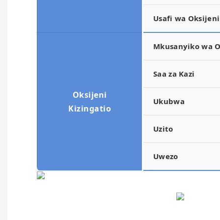
Usafi wa Oksijeni
Mkusanyiko wa O
Saa za Kazi
Oksijeni
Ukubwa
Kizingatio
Uzito
Uwezo