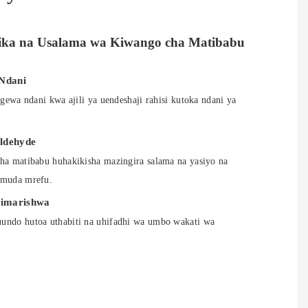
ka na Usalama wa Kiwango cha Matibabu
 Ndani
ngewa ndani kwa ajili ya uendeshaji rahisi kutoka ndani ya
ldehyde
ha matibabu huhakikisha mazingira salama na yasiyo na
 muda mrefu.
imarishwa
undo hutoa uthabiti na uhifadhi wa umbo wakati wa