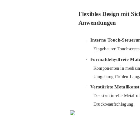
Flexibles Design mit Sic
Anwendungen
Interne Touch-Steueru
·
Eingebauter Touchscree
Formaldehydfreie Mate
·
Komponenten in medizinis
Umgebung für den Langz
Verstärkte Metallkonst
·
Der strukturelle Metallr
Druckbeaufschlagung.