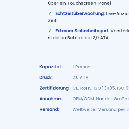
über ein Touchscreen-Panel
✓
Echtzeitüberwachung:
Live-Anzei
Zeit
✓
Externer Sicherheitsgurt:
Verstärk
stabilen Betrieb bei 2,0 ATA.
Kapazität:
1 Person
Druck:
2.0 ATA
Zertifizierung:
CE, RoHS, ISO 13485, ISO 
Annahme:
OEM/ODM, Handel, Großha
Versand:
Weltweiter Versand per L