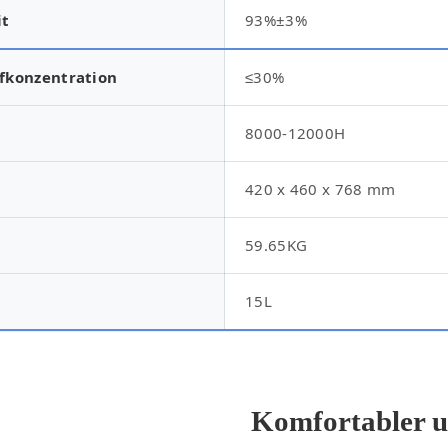
it
93%±3%
ffkonzentration
≤30%
8000-12000H
420 x 460 x 768 mm
59.65KG
15L
Komfortabler u