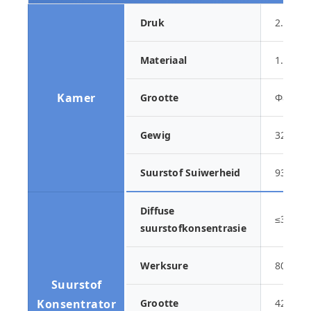
Druk
2.0ATA
Materiaal
1.5mm
Kamer
Grootte
Φ800*
Gewig
32KG
Suurstof Suiwerheid
93%±3
Diffuse
≤30%
suurstofkonsentrasie
Werksure
8000-1
Suurstof
Konsentrator
Grootte
420*4