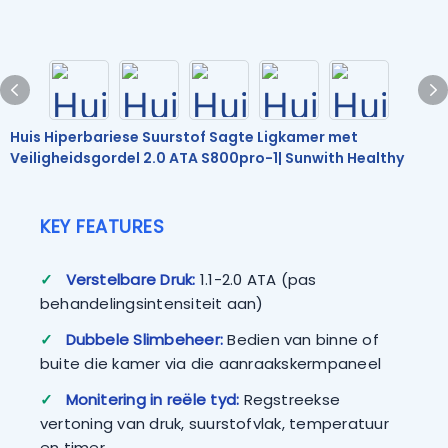
Huis Hiperbariese Suurstof Sagte Ligkamer met
Veiligheidsgordel 2.0 ATA S800pro-1| Sunwith Healthy
KEY FEATURES
✓
Verstelbare Druk:
1.1-2.0 ATA (pas
behandelingsintensiteit aan)
✓
Dubbele Slimbeheer:
Bedien van binne of
buite die kamer via die aanraakskermpaneel
✓
Monitering in reële tyd:
Regstreekse
vertoning van druk, suurstofvlak, temperatuur
en timer