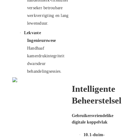
handelsmerk-ritssluiter
verseker betroubare
werkverrigting en lang
lewensduur.
·
Lekvaste
Ingenieurswese
Handhaaf
kamerdrukintegriteit
dwarsdeur
behandelingsessies.
Intelligente
Beheerstelsel
Gebruikersvriendelike
digitale koppelvlak
·
10.1-duim-