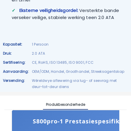
✓
Eksterne veiligheidsgordel:
Versterkte bande
verseker veilige, stabiele werking teen 2.0 ATA
Kapasiteit:
1 Persoon
Druk:
2.0 ATA
Sertifisering:
CE, RoHS, ISO 13485, ISO 9001, FCC
Aanvaarding:
OEM/ODM, Handel, Groothandel, Streeksagentskap
Versending:
Wêreldwye aflewering via lug- of seevrag met
deur-tot-deur diens
Produkbesonderhede
S800pro-1 Prestasiespesifikasi