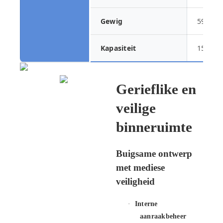
Gewig
59.65K
Kapasiteit
15L
Gerieflike en
veilige
binneruimte
Buigsame ontwerp
met mediese
veiligheid
·
Interne
aanraakbeheer