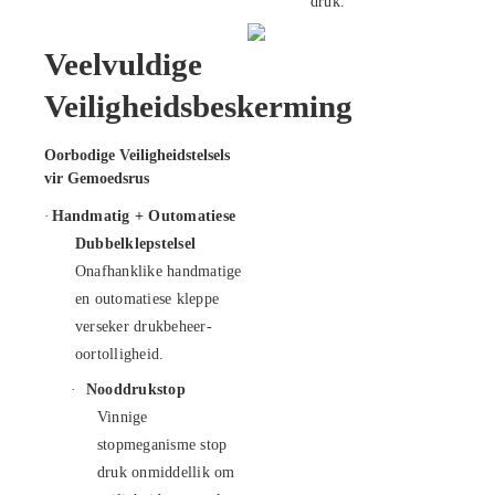
druk.
Veelvuldige
Veiligheidsbeskerming
Oorbodige Veiligheidstelsels
vir Gemoedsrus
·
Handmatig +
Outomatiese
Dubbelklepstelsel
Onafhanklike handmatige
en outomatiese kleppe
verseker drukbeheer-
oortolligheid.
·
Nooddrukstop
Vinnige
stopmeganisme stop
druk onmiddellik om