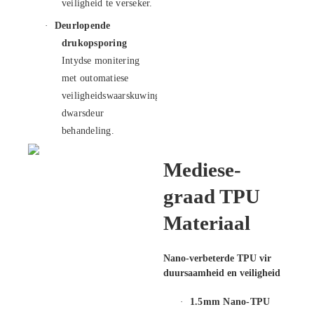
veiligheid te verseker.
·
Deurlopende
drukopsporing
Intydse monitering
met outomatiese
veiligheidswaarskuwings
dwarsdeur
behandeling.
Mediese-
graad TPU
Materiaal
Nano-verbeterde TPU vir
duursaamheid en veiligheid
·
1.5mm Nano-TPU