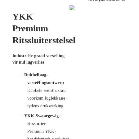
YKK
Premium
Ritssluiterstelsel
Industriële-graad verseëling
vir nul lugverlies
·
Dubbellaag-
verseëlingsontwerp
Dubbele seëlstruktuur
voorkom luglekkasie
tydens drukwerking.
·
YKK Swaargewig-
ritssluiter
Premium YKK-