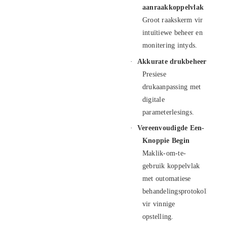
aanraakkoppelvlak
Groot raakskerm vir
intuïtiewe beheer en
monitering intyds.
·
Akkurate drukbeheer
Presiese
drukaanpassing met
digitale
parameterlesings.
·
Vereenvoudigde Een-
Knoppie Begin
Maklik-om-te-
gebruik koppelvlak
met outomatiese
behandelingsprotokolle
vir vinnige
opstelling.