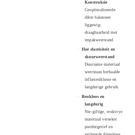
Konstruksie
Geoptimaliseerde
dikte balanseer
liggewig-
draagbaarheid met
impakweerstand.
·
Hoë elastisiteit en
skuurweerstand
Duursame materiaal
weerstaan ​​herhaalde
inflasiesiklusse en
langdurige gebruik.
·
Reukloos en
langdurig
Nie-giftige, reukvrye
materiaal verseker
pasiëntgerief en
verlengde dienslewe.