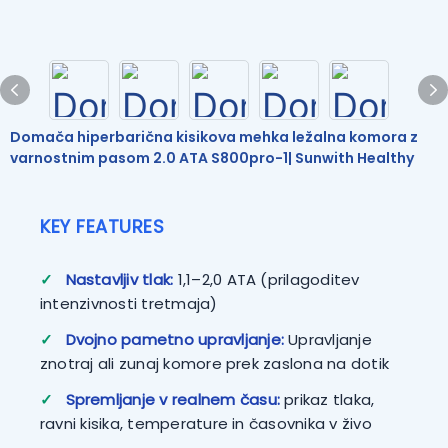
Domača hiperbarična kisikova mehka ležalna komora z
varnostnim pasom 2.0 ATA S800pro-1| Sunwith Healthy
KEY FEATURES
✓
Nastavljiv tlak:
1,1–2,0 ATA (prilagoditev
intenzivnosti tretmaja)
✓
Dvojno pametno upravljanje:
Upravljanje
znotraj ali zunaj komore prek zaslona na dotik
✓
Spremljanje v realnem času:
prikaz tlaka,
ravni kisika, temperature in časovnika v živo