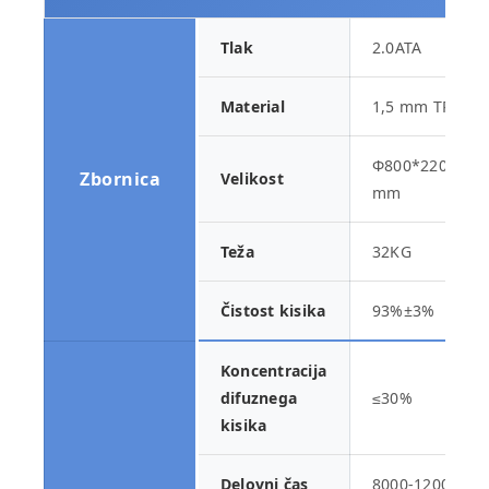
Tlak
2.0ATA
Material
1,5 mm TPU
Φ800*2200
Zbornica
Velikost
mm
Teža
32KG
Čistost kisika
93%±3%
Koncentracija
difuznega
≤30%
kisika
Delovni čas
8000-12000H