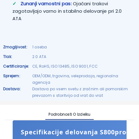
✓
Zunanji varnostni pas:
Ojačani trakovi
zagotavljajo varno in stabilno delovanje pri 2.0
ATA
Zmogljivost:
1 oseba
Tlak:
2.0 ATA
Certificiranje:
CE, RoHS, ISO 13485, ISO 9001, FCC
Sprejem:
OEM/ODM, trgovina, veleprodaja, regionalna
agencija
Dostava:
Dostava po vsem svetu z zračnim ali pomorskim
prevozom s storitvijo od vrat do vrat
Podrobnosti O Izdelku
Specifikacije delovanja S800pro-1