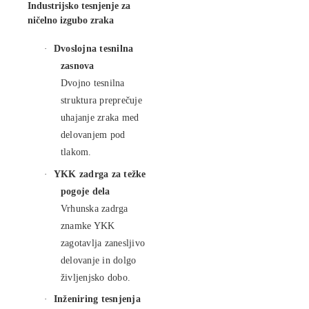
Industrijsko tesnjenje za
ničelno izgubo zraka
·
Dvoslojna tesnilna
zasnova
Dvojno tesnilna
struktura preprečuje
uhajanje zraka med
delovanjem pod
tlakom.
·
YKK zadrga za težke
pogoje dela
Vrhunska zadrga
znamke YKK
zagotavlja zanesljivo
delovanje in dolgo
življenjsko dobo.
·
Inženiring tesnjenja