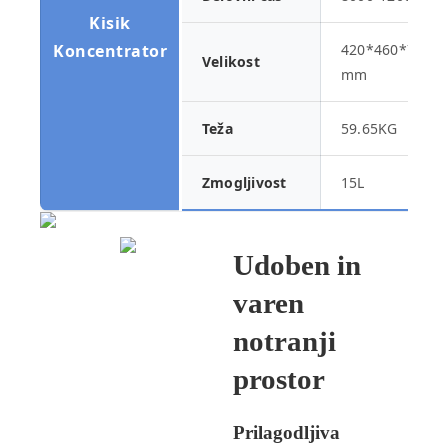
Kisik
Koncentrator
420*460*768
Velikost
mm
Teža
59.65KG
Zmogljivost
15L
Udoben in
varen
notranji
prostor
Prilagodljiva