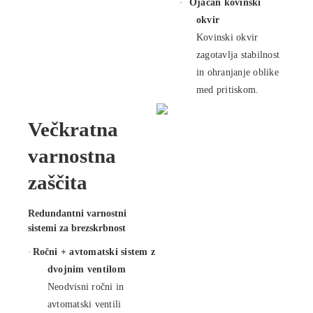
·
Ojačan kovinski
okvir
Kovinski okvir
zagotavlja stabilnost
in ohranjanje oblike
med pritiskom.
Večkratna
varnostna
zaščita
Redundantni varnostni
sistemi za brezskrbnost
·
Ročni +
avtomatski
sistem z
dvojnim ventilom
Neodvisni ročni in
avtomatski ventili