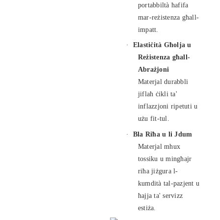
portabbiltà ħafifa
mar-reżistenza għall-
impatt.
·
Elastiċità Għolja u
Reżistenza għall-
Abrażjoni
Materjal durabbli
jiflaħ ċikli ta'
inflazzjoni ripetuti u
użu fit-tul.
·
Bla Riħa u li Jdum
Materjal mhux
tossiku u mingħajr
riħa jiżgura l-
kumdità tal-pazjent u
ħajja ta' servizz
estiża.