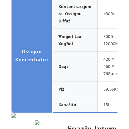
Konċentrazzjoni
ta' Ossiġnu
≤30%
Diffuż
Ħinijiet tax-
8000-
Xogħol
12000H
Ossiġnu
Konċentratur
420 *
Daqs
460 *
768mm
Piż
59.65KG
Kapaċità
15L
Spazju Intern