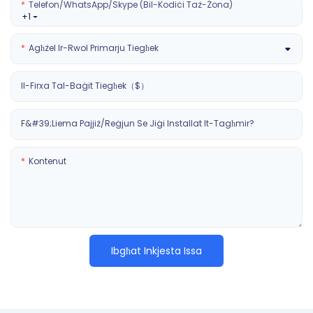
Telefon/WhatsApp/Skype (Bil-Kodiċi Taż-Żona)
+1
Agħżel Ir-Rwol Primarju Tiegħek
Il-Firxa Tal-Baġit Tiegħek（$）
F&#39;liema Pajjiż/reġjun Se Jiġi Installat It-Tagħmir?
Kontenut
Ibgħat Inkjesta Issa