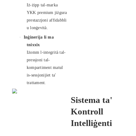
Iż-żipp tal-marka
YKK premium jiżgura
prestazzjoni affidabbli
u lonġevità.
·
Inġinerija li ma
tnixxix
Iżomm l-integrità tal-
pressjoni tal-
kompartiment matul
is-sessjonijiet ta'
trattament.
Sistema ta'
Kontroll
Intelliġenti