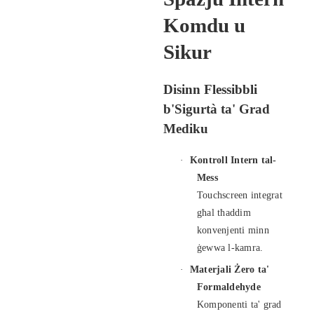
Komdu u
Sikur
Disinn Flessibbli
b'Sigurtà ta' Grad
Mediku
·
Kontroll Intern tal-
Mess
Touchscreen integrat
għal tħaddim
konvenjenti minn
ġewwa l-kamra.
·
Materjali Żero ta'
Formaldehyde
Komponenti ta' grad