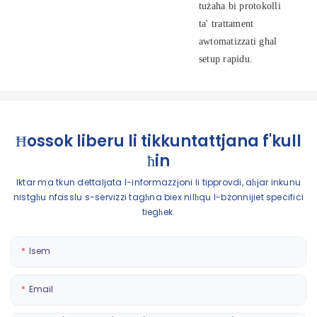
tużaha bi protokolli
ta' trattament
awtomatizzati għal
setup rapidu.
Ħossok liberu li tikkuntattjana f'kull
ħin
Iktar ma tkun dettaljata l-informazzjoni li tipprovdi, aħjar inkunu
nistgħu nfasslu s-servizzi tagħna biex nilħqu l-bżonnijiet speċifiċi
tiegħek.
Isem
Email