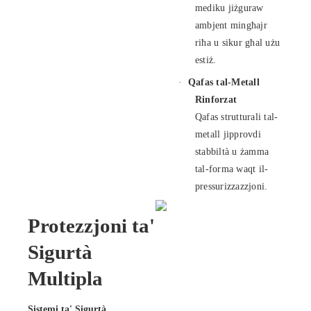
mediku jiżguraw
ambjent mingħajr
riħa u sikur għal użu
estiż.
·
Qafas tal-Metall
Rinforzat
Qafas strutturali tal-
metall jipprovdi
stabbiltà u żamma
tal-forma waqt il-
pressurizzazzjoni.
Protezzjoni ta'
Sigurtà
Multipla
Sistemi ta' Sigurtà