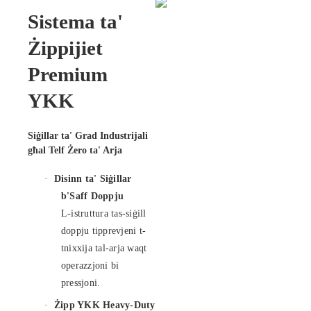
Sistema ta'
Żippijiet
Premium
YKK
Siġillar ta' Grad Industrijali
għal Telf Żero ta' Arja
·
Disinn ta' Siġillar
b'Saff Doppju
L-istruttura tas-siġill
doppju tipprevjeni t-
tnixxija tal-arja waqt
operazzjoni bi
pressjoni.
·
Żipp YKK Heavy-Duty