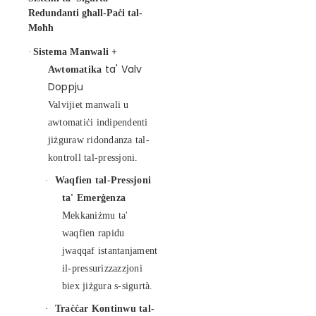
Redundanti għall-Paċi tal-
Moħħ
·
Sistema
Manwali +
ta' Valv
Awtomatika
Doppju
Valvijiet manwali u
awtomatiċi indipendenti
jiżguraw ridondanza tal-
kontroll tal-pressjoni.
·
Waqfien
tal-Pressjoni
ta' Emerġenza
Mekkaniżmu ta'
waqfien rapidu
jwaqqaf istantanjament
il-pressurizzazzjoni
biex jiżgura s-sigurtà.
·
Traċċar Kontinwu tal-