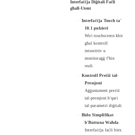
Interfaċċja Diġitali Faċli
għall-Utent
·
Interfaċċja Touch ta'
10.1 pulzieri
Wiri touchscreen kbir
għal kontroll
intuwittiv u
monitoraġġ f'ħin
reali.
·
Kontroll Preċiż tal-
Pressjoni
Aġġustament preċiż
tal-pressjoni b'qari
tal-parametri diġitali.
·
Bidu Simplifikat
b'Buttuna Waħda
Interfaċċja faċli biex