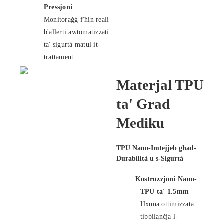
Pressjoni
Monitoraġġ f'ħin reali
b'allerti awtomatizzati
ta' sigurtà matul it-
trattament.
Materjal TPU
ta' Grad
Mediku
TPU Nano-Imtejjeb għad-
Durabilità u s-Sigurtà
·
Kostruzzjoni Nano-
TPU ta' 1.5mm
Ħxuna ottimizzata
tibbilanċja l-