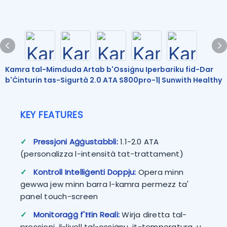
Kamra tal-Mimduda Artab b'Ossiġnu Iperbariku fid-Dar
b'Ċinturin tas-Sigurtà 2.0 ATA S800pro-1| Sunwith Healthy
KEY FEATURES
✓
Pressjoni Aġġustabbli:
1.1-2.0 ATA
(personalizza l-intensità tat-trattament)
✓
Kontroll Intelliġenti Doppju:
Opera minn
ġewwa jew minn barra l-kamra permezz ta'
panel touch-screen
✓
Monitoraġġ f'Ħin Reali:
Wirja diretta tal-
pressjoni, il-livell tal-ossiġnu, it-temperatura, u