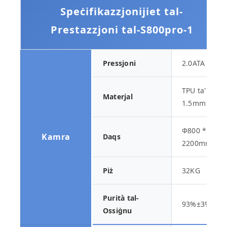
Speċifikazzjonijiet tal-
Prestazzjoni tal-S800pro-1
Pressjoni
2.0ATA
TPU ta'
Materjal
1.5mm
Φ800 *
Kamra
Daqs
2200mm
Piż
32KG
Purità tal-
93%±3%
Ossiġnu