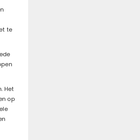
gebruik van fysieke
en
factoren zoals
elektriciteit, licht, hitte,
magnetisme, enz. om
patiënten te behandelen
et te
met wetenschappelijke
methoden om het doel van
het verlichten van pijn, het
bevorderen van genezing
oede
en het herstellen van
functies te bereiken.
oppen
. Het
ten op
ele
en