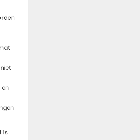
orden
smat
niet
 en
ingen
 is