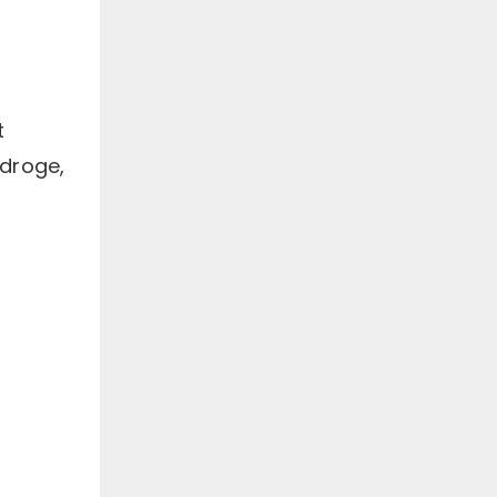
t
droge,