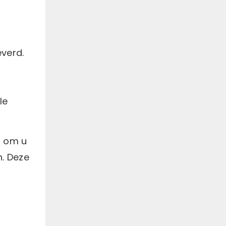
everd.
le
n om u
n. Deze