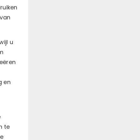
ruiken
 van
ijl u
em
reëren
g en
e
n te
de