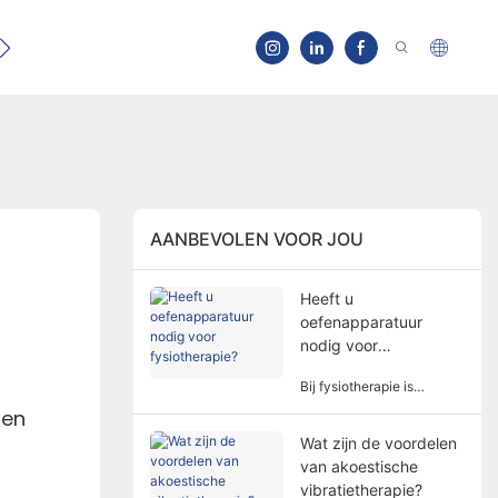
t
AANBEVOLEN VOOR JOU
Heeft u
oefenapparatuur
nodig voor
fysiotherapie?
Bij fysiotherapie is
oefenapparatuur niet altijd
den
nodig. De behoefte aan
Wat zijn de voordelen
oefenapparatuur voor
van akoestische
fysiotherapie omvat
meerdere factoren en
vibratietherapie?