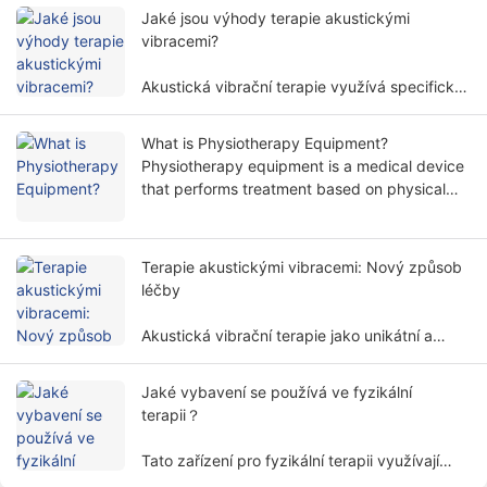
fyzikální terapii zahrnuje více faktorů a
Jaké jsou výhody terapie akustickými
dimenzí.
vibracemi?
Akustická vibrační terapie využívá specifické
frekvence a amplitudy zvukových vln k
ošetření lidského těla neinvazivním způsobem
What is Physiotherapy Equipment?
a je široce používána v různých
Physiotherapy equipment is a medical device
rehabilitačních oborech.
that performs treatment based on physical
principles. It helps patients relieve symptoms
and restore body functions in a non-invasive
way.
Terapie akustickými vibracemi: Nový způsob
léčby
Akustická vibrační terapie jako unikátní a
perspektivní léčebná metoda postupně
přitahuje pozornost lidí.
Jaké vybavení se používá ve fyzikální
terapii？
Tato zařízení pro fyzikální terapii využívají
fyzikální faktory, jako je elektřina, světlo,