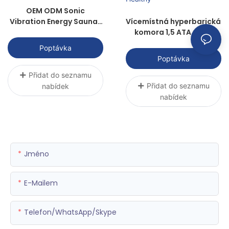
OEM ODM Sonic
Vibration Energy Saunas
Vícemístná hyperbarická
Power for Health
komora 1,5 ATA pro 4
osoby P3000R-4 |
Poptávka
Sunwith Healthy
Poptávka
Přidat do seznamu
Přidat do seznamu
nabídek
nabídek
Jméno
E-Mailem
Telefon/WhatsApp/Skype