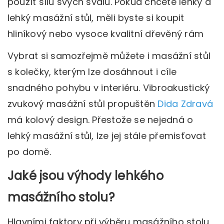
použít sílu svých svalů. Pokud chcete lehký a
lehký masážní stůl, měli byste si koupit
hliníkový nebo vysoce kvalitní dřevěný rám
Vybrat si samozřejmě můžete i masážní stůl
s kolečky, kterým lze dosáhnout i cíle
snadného pohybu v interiéru. Vibroakustický
zvukový masážní stůl propuštěn
Dida Zdravá
má kolový design. Přestože se nejedná o
lehký masážní stůl, lze jej stále přemisťovat
po domě.
Jaké jsou výhody lehkého
masážního stolu?
Hlavními faktory při výběru masážního stolu