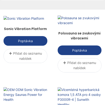
teplo, magnetismus atd. léčit pacienty pomocí
vědeckých metod k dosažení účelu úlevy od
bolesti, podpory hojení a obnovy funkcí.
Sonic Vibration Platform
Polosauna se zvukovými
vibracemi
Poptávka
Poptávka
Přidat do seznamu
nabídek
Přidat do seznamu
nabídek