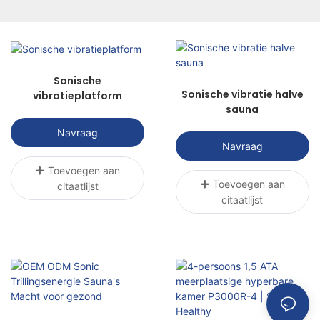
elektriciteit, licht, hitte, magnetisme, enz. om
patiënten te behandelen met
wetenschappelijke methoden om het doel van
het verlichten van pijn, het bevorderen van
genezing en het herstellen van functies te
Sonische
bereiken.
Sonische vibratie halve
vibratieplatform
sauna
Navraag
Navraag
Toevoegen aan
Toevoegen aan
citaatlijst
citaatlijst