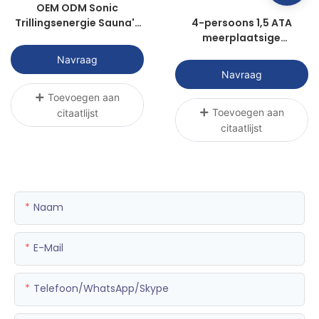
OEM ODM Sonic
Trillingsenergie Sauna's
4-persoons 1,5 ATA
Macht voor gezond
meerplaatsige
hyperbare kamer
Navraag
P3000R-4 | Sunwith
Navraag
Healthy
Toevoegen aan
Toevoegen aan
citaatlijst
citaatlijst
Naam
E-Mail
Telefoon/WhatsApp/Skype