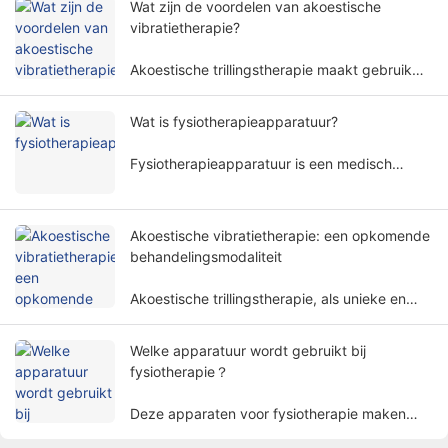
Wat zijn de voordelen van akoestische
dimensies.
vibratietherapie?
Akoestische trillingstherapie maakt gebruik
van specifieke geluidsgolffrequenties en
amplitudes om het menselijk lichaam op een
Wat is fysiotherapieapparatuur?
niet-invasieve manier te behandelen en wordt
veel gebruikt in verschillende
Fysiotherapieapparatuur is een medisch
revalidatiegebieden.
apparaat dat een behandeling uitvoert op
basis van fysieke principes. Het helpt
patiënten de symptomen te verlichten en de
Akoestische vibratietherapie: een opkomende
lichaamsfuncties op een niet-invasieve manier
behandelingsmodaliteit
te herstellen.
Akoestische trillingstherapie, als unieke en
veelbelovende behandelmethode, trekt
langzamerhand de aandacht van mensen.
Welke apparatuur wordt gebruikt bij
fysiotherapie？
Deze apparaten voor fysiotherapie maken
gebruik van fysieke factoren zoals