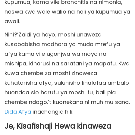
kupumua, kama vile bronchitis na nimonia,
haswa kwa wale walio na hali ya kupumua ya
awali.
Nini?’Zaidi ya hayo, moshi unaweza
kusababisha madhara ya muda mrefu ya
afya kama vile ugonjwa wa moyo na
mishipa, kiharusi na saratani ya mapafu. Kwa
kuwa chembe za moshi zinaweza
kuhatarisha afya, suluhisho linalofaa ambalo
huondoa sio harufu ya moshi tu, bali pia
chembe ndogo.’t kuonekana ni muhimu sana.
Dida Afya
inachangia hili.
Je, Kisafishaji Hewa kinaweza