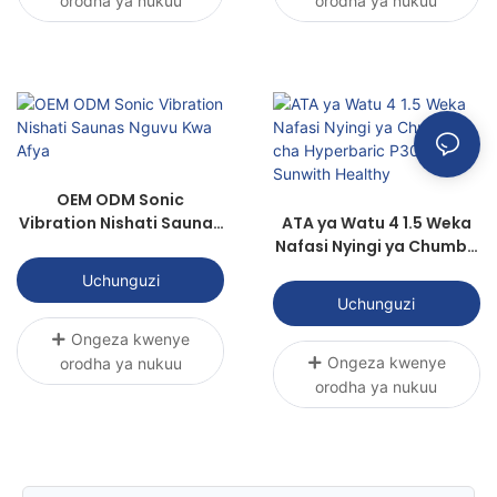
orodha ya nukuu
orodha ya nukuu
OEM ODM Sonic
Vibration Nishati Saunas
ATA ya Watu 4 1.5 Weka
Nguvu Kwa Afya
Nafasi Nyingi ya Chumba
cha Hyperbaric P3000R-
Uchunguzi
4 | Sunwith Healthy
Uchunguzi
Ongeza kwenye
Ongeza kwenye
orodha ya nukuu
orodha ya nukuu