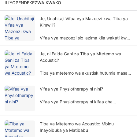
ILIYOPENDEKEZWA KWAKO
Je, Unahitaji Vifaa vya Mazoezi kwa Tiba ya
Kimwili?
Vifaa vya mazoezi sio lazima kila wakati kwa
matibabu ya mwili. Haja ya vifaa vya mazoezi
kwa tiba ya mwili inahusisha mambo mengi na
Je, ni Faida Gani za Tiba ya Mtetemo wa
vipimo.
Acoustic?
Tiba ya mtetemo wa akustisk hutumia masafa
mahususi ya mawimbi ya sauti na amplitudo
kutibu mwili wa binadamu kwa njia isiyo ya
Vifaa vya Physiotherapy ni nini?
uvamizi, na hutumiwa sana katika nyanja
mbalimbali za urekebishaji.
Vifaa vya Physiotherapy ni kifaa cha
matibabu ambacho hufanya matibabu
kulingana na kanuni za kimwili. Inasaidia
wagonjwa kupunguza dalili na kurejesha kazi
Tiba ya Mtetemo wa Acoustic: Mbinu
za mwili kwa njia isiyo ya uvamizi.
Inayoibuka ya Matibabu