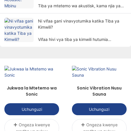
Tiba ya mtetemo wa akustisk, kama njia ya
kipekee na ya kuahidi ya matibabu, inavutia
umakini wa watu polepole.
Ni vifaa gani vinavyotumika katika Tiba ya
Kimwili?
Vifaa hivi vya tiba ya kimwili hutumia
vipengele vya kimwili kama vile umeme,
mwanga, joto, sumaku, nk. kutibu wagonjwa
kupitia mbinu za kisayansi ili kufikia
madhumuni ya kupunguza maumivu, kukuza
uponyaji, na kurejesha kazi.
Jukwaa la Mtetemo wa
Sonic Vibration Nusu
Sonic
Sauna
Uchunguzi
Uchunguzi
Ongeza kwenye
Ongeza kwenye