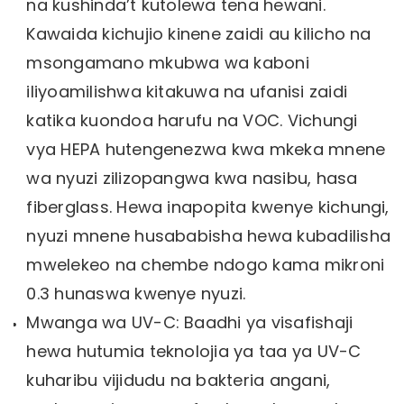
na kushinda’t kutolewa tena hewani.
Kawaida kichujio kinene zaidi au kilicho na
msongamano mkubwa wa kaboni
iliyoamilishwa kitakuwa na ufanisi zaidi
katika kuondoa harufu na VOC. Vichungi
vya HEPA hutengenezwa kwa mkeka mnene
wa nyuzi zilizopangwa kwa nasibu, hasa
fiberglass. Hewa inapopita kwenye kichungi,
nyuzi mnene husababisha hewa kubadilisha
mwelekeo na chembe ndogo kama mikroni
0.3 hunaswa kwenye nyuzi.
Mwanga wa UV-C: Baadhi ya visafishaji
hewa hutumia teknolojia ya taa ya UV-C
kuharibu vijidudu na bakteria angani,