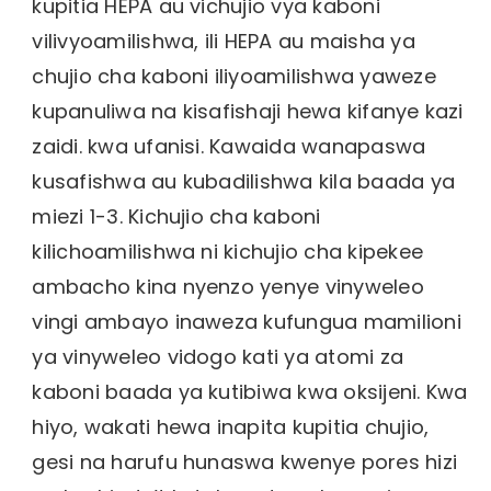
kupitia HEPA au vichujio vya kaboni
vilivyoamilishwa, ili HEPA au maisha ya
chujio cha kaboni iliyoamilishwa yaweze
kupanuliwa na kisafishaji hewa kifanye kazi
zaidi. kwa ufanisi. Kawaida wanapaswa
kusafishwa au kubadilishwa kila baada ya
miezi 1-3. Kichujio cha kaboni
kilichoamilishwa ni kichujio cha kipekee
ambacho kina nyenzo yenye vinyweleo
vingi ambayo inaweza kufungua mamilioni
ya vinyweleo vidogo kati ya atomi za
kaboni baada ya kutibiwa kwa oksijeni. Kwa
hiyo, wakati hewa inapita kupitia chujio,
gesi na harufu hunaswa kwenye pores hizi