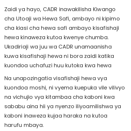
Zaidi ya hayo, CADR inawakilisha Kiwango
cha Utoaji wa Hewa Safi, ambayo ni kipimo
cha kiasi cha hewa safi ambayo kisafishaji
hewa kinaweza kutoa kwenye chumba.
Ukadiriaji wa juu wa CADR unamaanisha
kuwa kisafishaji hewa ni bora zaidi katika
kuondoa uchafuzi huu kutoka kwa hewa
Na unapozingatia visafishaji hewa vya
kuondoa moshi, ni vyema kuepuka vile vilivyo
na vichujio vya kitambaa cha kaboni kwa
sababu aina hii ya nyenzo iliyoamilishwa ya
kaboni inaweza kujaa haraka na kutoa
harufu mbaya.