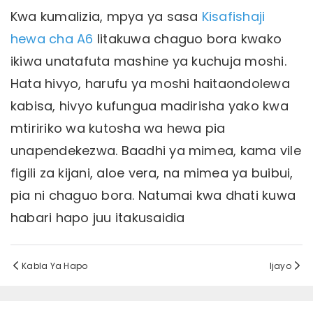
Kwa kumalizia, mpya ya sasa
Kisafishaji
hewa cha A6
litakuwa chaguo bora kwako
ikiwa unatafuta mashine ya kuchuja moshi.
Hata hivyo, harufu ya moshi haitaondolewa
kabisa, hivyo kufungua madirisha yako kwa
mtiririko wa kutosha wa hewa pia
unapendekezwa. Baadhi ya mimea, kama vile
figili za kijani, aloe vera, na mimea ya buibui,
pia ni chaguo bora. Natumai kwa dhati kuwa
habari hapo juu itakusaidia
Kabla Ya Hapo
Ijayo