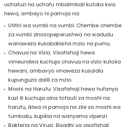
uchafuzi na uchafu mbalimbali kutoka kwa
hewa, ambayo ni pamoja na:
Utitiri wa vumbi na vumbi: Chembe chembe
za vumbi zinazopeperushwa na wadudu
wanaweza kusababisha mzio na pumu.
Chavua na Vizio: Visafishaji hewa
vimeundwa kuchuja chavua na vizio kutoka
hewani, ambavyo vinaweza kusaidia
kupunguza dalili za mzio.
Moshi na Harufu: Visafishaji hewa hufanya
kazi ili kuchuja aina tofauti za moshi na
harufu, ikiwa ni pamoja na zile za moshi wa
tumbaku, kupikia na wanyama vipenzi.
Bakteria na Virusi: Baadhi ya visafishaji