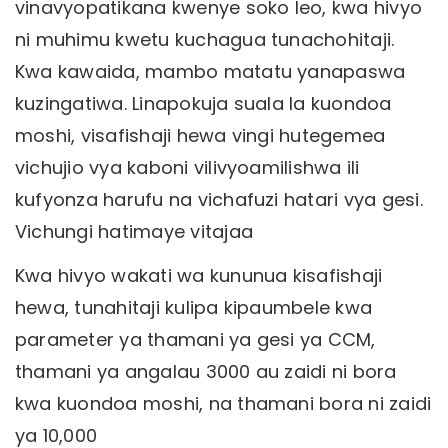
vinavyopatikana kwenye soko leo, kwa hivyo
ni muhimu kwetu kuchagua tunachohitaji.
Kwa kawaida, mambo matatu yanapaswa
kuzingatiwa. Linapokuja suala la kuondoa
moshi, visafishaji hewa vingi hutegemea
vichujio vya kaboni vilivyoamilishwa ili
kufyonza harufu na vichafuzi hatari vya gesi.
Vichungi hatimaye vitajaa
Kwa hivyo wakati wa kununua kisafishaji
hewa, tunahitaji kulipa kipaumbele kwa
parameter ya thamani ya gesi ya CCM,
thamani ya angalau 3000 au zaidi ni bora
kwa kuondoa moshi, na thamani bora ni zaidi
ya 10,000