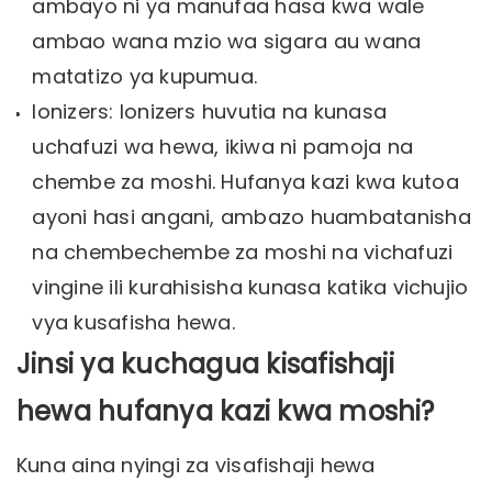
ambayo ni ya manufaa hasa kwa wale
ambao wana mzio wa sigara au wana
matatizo ya kupumua.
Ionizers: Ionizers huvutia na kunasa
uchafuzi wa hewa, ikiwa ni pamoja na
chembe za moshi. Hufanya kazi kwa kutoa
ayoni hasi angani, ambazo huambatanisha
na chembechembe za moshi na vichafuzi
vingine ili kurahisisha kunasa katika vichujio
vya kusafisha hewa.
Jinsi ya kuchagua kisafishaji
hewa hufanya kazi kwa moshi?
Kuna aina nyingi za visafishaji hewa