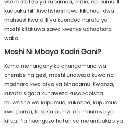
vile matatizo ya kupumua, mizio, na pumu. Ili
kuepuka hili, kisafishaji hewa kilichoundwa
mahsusi kwa ajili ya kuondoa harufu ya
moshi kitakuwa sawa kwenye uchochoro
wako.
Moshi Ni Mbaya Kadiri Gani?
Kama mchanganyiko changamano wa
chembe na gesi, moshi unaweza kuwa na
madhara kwa afya ya binadamu. Kwanza,
kuvuta sigara kunaweza kusababisha
muwasho wa kupumua, kukohoa, kupumua
kwa pumzi, kukosa pumzi, na maumivu ya
kifua. Pia huongeza hatari ya maambukizo ya