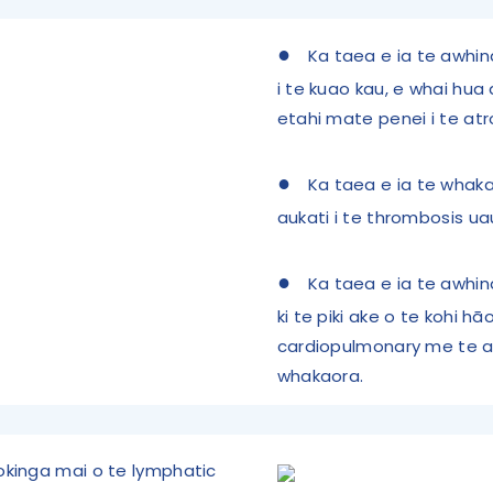
●
Ka taea e ia te awhi
i te kuao kau, e whai hu
etahi mate penei i te at
●
Ka taea e ia te whaka
aukati i te thrombosis u
●
Ka taea e ia te awhin
ki te piki ake o te kohi h
cardiopulmonary me te a
whakaora.
okinga mai o te lymphatic