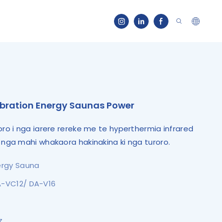
bration Energy Saunas Power
oro i nga iarere rereke me te hyperthermia infrared
 nga mahi whakaora hakinakina ki nga turoro.
ergy Sauna
A-VC12/ DA-V16
z