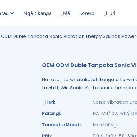
arau
Ngā tikanga
_Mā
Korero
_Huri
 ODM Duble Tangata Sonic Vibration Energy Saunas Power
OEM ODM Duble Tangata Sonic Vi
Na roto i te whakakotahitanga o te wiri 
tawhiti, Wiri Sonic Ko te sauna he maha
_Huri:
Sonic Vibration En
Pārangi:
DA-V11/ DA-V12/ D
Taumaha Morahi:
Max.150Kg
Pāh:
110V~240V, 50-60H