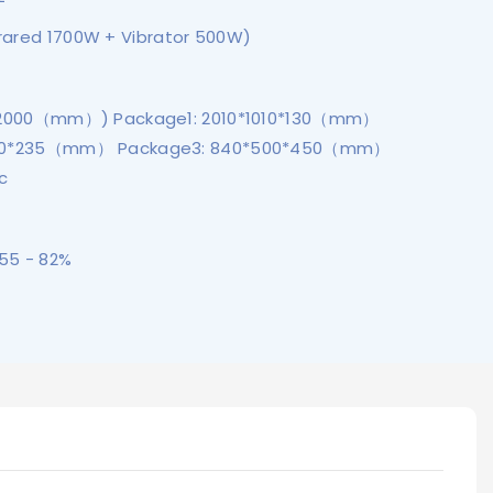
ared 1700W + Vibrator 500W)
0*2000（mm）) Package1: 2010*1010*130（mm）
930*235（mm） Package3: 840*500*450（mm）
c
55 - 82%