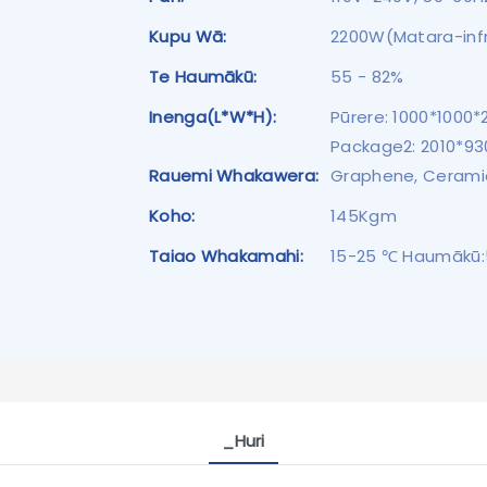
Kupu Wā:
2200W(Matara-infr
Te Haumākū:
55 - 82%
Inenga(L*W*H):
Pūrere: 1000*100
Package2: 2010*
Rauemi Whakawera:
Graphene, Cerami
Koho:
145Kgm
Taiao Whakamahi:
15-25 ℃ Haumākū:
_Huri