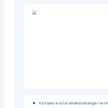
●
Ka taea e ia te whakatairanga i te h