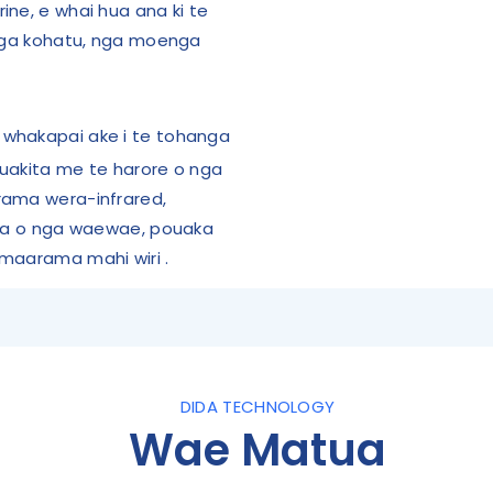
ne, e whai hua ana ki te
 nga kohatu, nga moenga
e whakapai ake i te tohanga
uakita me te harore o nga
rama wera-infrared,
ara o nga waewae, pouaka
amaarama mahi wiri
.
DIDA TECHNOLOGY
Wae Matua