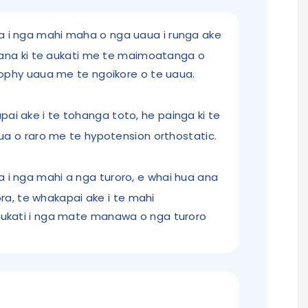
na i nga mahi maha o nga uaua i runga ake
a ana ki te aukati me te maimoatanga o
rophy uaua me te ngoikore o te uaua.
pai ake i te tohanga toto, he painga ki te
aua o raro me te hypotension orthostatic.
a i nga mahi a nga turoro, e whai hua ana
āora, te whakapai ake i te mahi
ukati i nga mate manawa o nga turoro