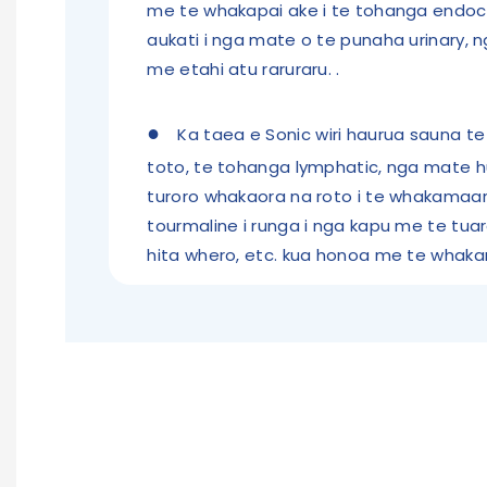
me te whakapai ake i te tohanga endocri
aukati i nga mate o te punaha urinary,
me etahi atu raruraru.
.
●
Ka taea e Sonic wiri haurua sauna t
toto, te tohanga lymphatic, nga mate h
turoro whakaora na roto i te whakamaa
tourmaline i runga i nga kapu me te tu
hita whero, etc. kua honoa me te whak