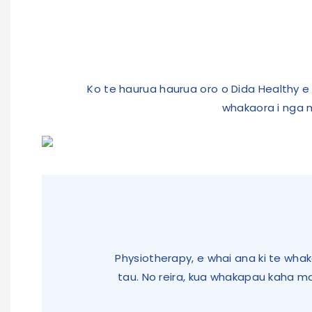
Ko te haurua haurua oro o Dida Healthy 
whakaora i nga 
Physiotherapy, e whai ana ki te wha
tau. No reira, kua whakapau kaha mat