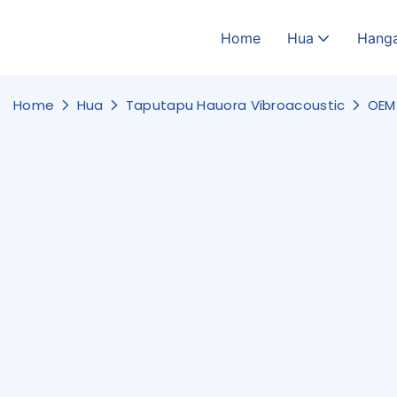
Home
Hua
Hang
Home
Hua
Taputapu Hauora Vibroacoustic
OEM