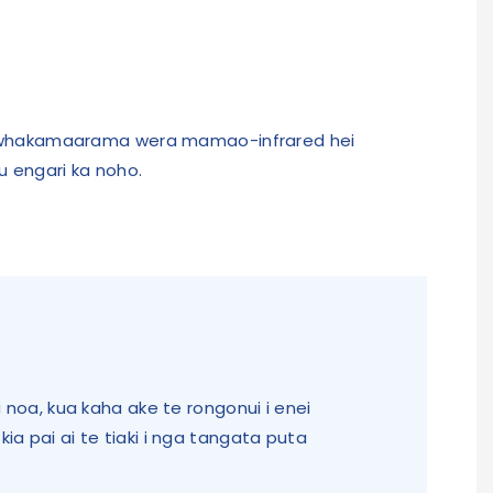
 te whakamaarama wera mamao-infrared hei
 engari ka noho.
noa, kua kaha ake te rongonui i enei
ia pai ai te tiaki i nga tangata puta