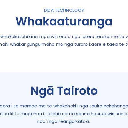
DIDA TECHNOLOGY
Whakaaturanga
e whakakotahi ana i nga wiri oro o nga iarere rereke me
mahi whakangungu maha mo nga turoro kaore e taea te tu
Ngā Tairoto
kaora i te mamae me te whakahoki i nga tauira nekehanga 
ou ki te rangahau i tetahi momo sauna haurua wiri sonic k
noa i nga reanga katoa.