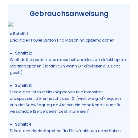
Gebrauchsanweisung
●
Schritt 1:
Dréckt den Power Button fir d'Maschinn opzemaachen.
●
Schritt 2:
Wielt de Kierperdeel dee muss behandelen, an dréckt op de
Startknäppchen (et fänkt un wann Dir d'blénkend Luucht
gesitt).
●
Schritt 3:
Dréckt den Intensitéitsknäppchen fir d'Intensitéit
unzepassen, déi ënnescht ass 10. (wielt w.e.g. d'Frequenz
vun der Schwéngung no Äre perséinleche Konditioune fir
verschidde Kierperdeeler ze stimuléieren).
●
Schritt 4:
Dréckt den Heizknäppchen fir d'Heizfunktioun unzefänken.