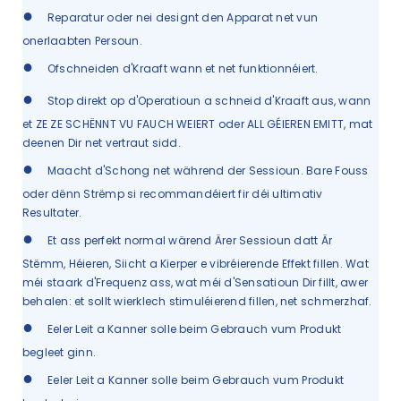
●
Reparatur oder nei designt den Apparat net vun
onerlaabten Persoun.
●
Ofschneiden d'Kraaft wann et net funktionnéiert.
●
Stop direkt op d'Operatioun a schneid d'Kraaft aus, wann
et ZE ZE SCHËNNT VU FAUCH WEIERT oder ALL GÉIEREN EMITT, mat
deenen Dir net vertraut sidd.
●
Maacht d'Schong net während der Sessioun. Bare Fouss
oder dënn Strëmp si recommandéiert fir déi ultimativ
Resultater.
●
Et ass perfekt normal wärend Ärer Sessioun datt Är
Stëmm, Héieren, Siicht a Kierper e vibréierende Effekt fillen. Wat
méi staark d'Frequenz ass, wat méi d'Sensatioun Dir fillt, awer
behalen: et sollt wierklech stimuléierend fillen, net schmerzhaf.
●
Eeler Leit a Kanner solle beim Gebrauch vum Produkt
begleet ginn.
●
Eeler Leit a Kanner solle beim Gebrauch vum Produkt