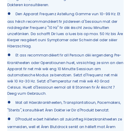
Dokteren konsultéieren.
●
Den Apparat Frequenz Astellung Gamme vun 10-99 Hz. Et
ass héich recommandéiert fir jiddereen d'Sessioun mat der
niddregster Frequenz "10 Hz" fir déi éischt zwou Minutten
unzefänken. Da schafft Dir lues a lues bis op max. 50 Hz bis Äre
Kierper reagéiert ouni Symptomer oder Schwindel oder séier
Häerzschlag.
●
Et ass recommandéiert fir all Persoun déi iergendeng Pre-
Krankheeten oder Operatiounen huet, virsiichteg ze sinn an den
Apparat fir net méi wéi eng 10 Minutte Sessioun am
automatesche Modus ze benotzen. Setzt d'Frequenz net méi
wéi 10 Hz-30 Hz. Setzt d'Temperatur net méi wéi 40 Grad
Celsius. Huelt d'Sessioun eemol all 8 Stonnen fir Är éischt 7
Deeg vum Gebrauch.
●
Mat all Häerzkrankheeten, Transplantatioun, Pacemakers,
"Stents", konsultéiert Ären Dokter ier Dir d'Produkt benotzt.
●
D'Produkt wäert hëllefen all zukünfteg Häerzkrankheeten ze
vermeiden, well et Ären Blutdrock senkt an hëlleft mat Ärem