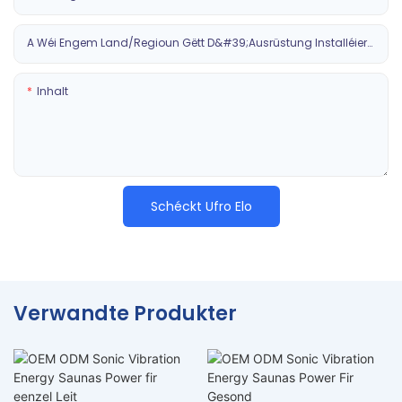
A Wéi Engem Land/Regioun Gëtt D&#39;Ausrüstung Installéiert?
Inhalt
Schéckt Ufro Elo
Verwandte Produkter