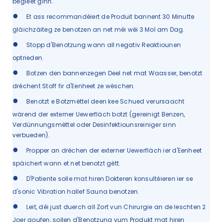
begleet ginn.
●
Et ass recommandéiert de Produit bannent 30 Minutte
gläichzäiteg ze benotzen an net méi wéi 3 Mol am Dag.
●
Stopp d'Benotzung wann all negativ Reaktiounen
optrieden.
●
Botzen den bannenzegen Deel net mat Waasser, benotzt
dréchent Stoff fir d'Eenheet ze wëschen.
●
Benotzt e Botzmëttel deen kee Schued verursaacht
wärend der externer Uewerfläch botzt (gereinigt Benzen,
Verdünnungsmëttel oder Desinfektiounsreiniger sinn
verbueden).
●
Propper an dréchen der externer Uewerfläch ier d'Eenheet
späichert wann et net benotzt gëtt.
●
D'Patiente solle mat hiren Dokteren konsultéieren ier se
d'sonic Vibration hallef Sauna benotzen.
●
Leit, déi just duerch all Zort vun Chirurgie an de leschten 2
Joer goufen, sollen d'Benotzung vum Produkt mat hiren