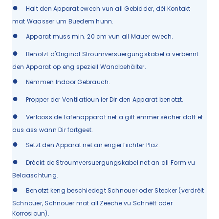
●
Halt den Apparat ewech vun all Gebidder, déi Kontakt
mat Waasser um Buedem hunn.
●
Apparat muss min. 20 cm vun all Mauer ewech.
●
Benotzt d'Original Stroumversuergungskabel a verbënnt
den Apparat op eng speziell Wandbehälter.
●
Nëmmen Indoor Gebrauch.
●
Propper der Ventilatioun ier Dir den Apparat benotzt.
●
Verlooss de Lafenapparat net a gitt ëmmer sécher datt et
aus ass wann Dir fortgeet.
●
Setzt den Apparat net an enger fiichter Plaz.
●
Dréckt de Stroumversuergungskabel net an all Form vu
Belaaschtung.
●
Benotzt keng beschiedegt Schnouer oder Stecker (verdréit
Schnouer, Schnouer mat all Zeeche vu Schnëtt oder
Korrosioun).