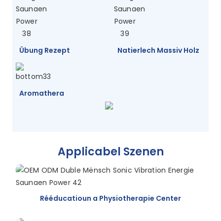
Übung Rezept
Natierlech Massiv Holz
Aromathera
Applicabel Szenen
Rééducatioun a Physiotherapie Center