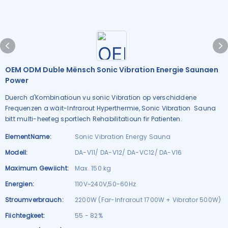
OEM ODM Duble Mënsch Sonic Vibration Energie Saunaen
Power
Duerch d'Kombinatioun vu sonic Vibration op verschiddene
Frequenzen a wäit-Infrarout Hyperthermie, Sonic Vibration Sauna
bitt multi-heefeg sportlech Rehabilitatioun fir Patienten.
ElementName:
Sonic Vibration Energy Sauna
Modell:
DA-V11/ DA-V12/ DA-VC12/ DA-V16
Maximum Gewiicht:
Max. 150 kg
Energien:
110V~240V,50-60Hz
Stroumverbrauch:
2200W (Far-Infrarout 1700W + Vibrator 500W)
Fiichtegkeet:
55 - 82%