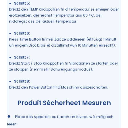
●
Schritt 5:
Dréckt den TEMP Knäppchen fir d'Temperatur ze erhéijen oder
erofzesetzen, déi héchst Temperatur ass 60 ° C, déi
niddregst ass déi aktuell Temperatur.
●
Schritt 6:
Press Time Button fir méi Zäit ze addéieren (et füügt 1 Minutt
un engem Drock, bis et d'Zäitlimit vun 10 Minutten erreecht).
●
Schritt 7:
Dréckt Start / Stop Knäppchen fir Vibrationen ze starten oder
ze stoppen (nëmme fir Schwéngungsmodus).
●
Schritt 8:
Dréckt den Power Button fir d'Maschinn auszeschalten.
Produit Sécherheet Mesuren
●
Place den Apparat sou flaach an Niveau wéi méiglech
leeën.