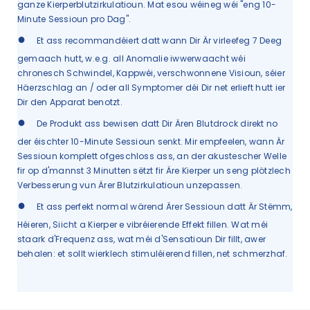
ganze Kierperblutzirkulatioun. Mat esou wéineg wéi "eng 10-
Minute Sessioun pro Dag".
●
Et ass recommandéiert datt wann Dir Är virleefeg 7 Deeg
gemaach hutt, w.e.g. all Anomalie iwwerwaacht wéi
chronesch Schwindel, Kappwéi, verschwonnene Visioun, séier
Häerzschlag an / oder all Symptomer déi Dir net erlieft hutt ier
Dir den Apparat benotzt.
●
De Produkt ass bewisen datt Dir Ären Blutdrock direkt no
der éischter 10-Minute Sessioun senkt. Mir empfeelen, wann Är
Sessioun komplett ofgeschloss ass, an der akustescher Welle
fir op d'mannst 3 Minutten sëtzt fir Äre Kierper un seng plötzlech
Verbesserung vun Ärer Blutzirkulatioun unzepassen.
●
Et ass perfekt normal wärend Ärer Sessioun datt Är Stëmm,
Héieren, Siicht a Kierper e vibréierende Effekt fillen. Wat méi
staark d'Frequenz ass, wat méi d'Sensatioun Dir fillt, awer
behalen: et sollt wierklech stimuléierend fillen, net schmerzhaf.