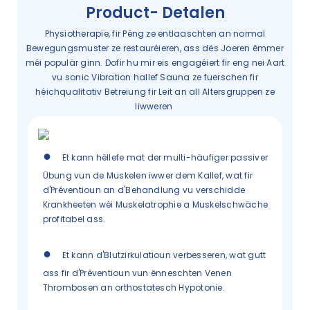
Product- Detalen
Physiotherapie, fir Péng ze entlaaschten an normal
Bewegungsmuster ze restauréieren, ass dës Joeren ëmmer
méi populär ginn. Dofir hu mir eis engagéiert fir eng nei Aart
vu sonic Vibration hallef Sauna ze fuerschen fir
héichqualitativ Betreiung fir Leit an all Altersgruppen ze
liwweren
●
Et kann hëllefe mat der multi-häufiger passiver
Übung vun de Muskelen iwwer dem Kallef, wat fir
d'Préventioun an d'Behandlung vu verschidde
Krankheeten wéi Muskelatrophie a Muskelschwäche
profitabel ass.
●
Et kann d'Blutzirkulatioun verbesseren, wat gutt
ass fir d'Préventioun vun ënneschten Venen
Thrombosen an orthostatesch Hypotonie.