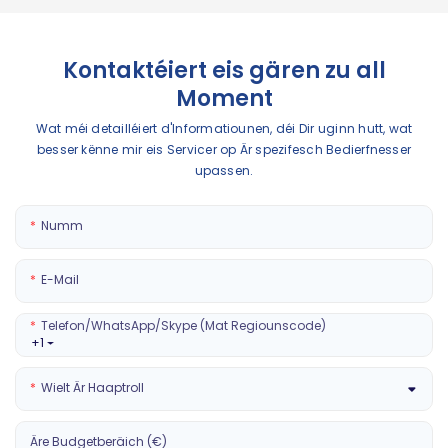
Kontaktéiert eis gären zu all
Moment
Wat méi detailléiert d'Informatiounen, déi Dir uginn hutt, wat
besser kënne mir eis Servicer op Är spezifesch Bedierfnesser
upassen.
Numm
E-Mail
Telefon/WhatsApp/Skype (mat Regiounscode)
+1
Wielt Är Haaptroll
Äre Budgetberäich (€)