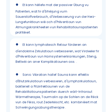
●
Et kann hëllefe mat der passiver Übung vu
Patienten, wat fir d'Erhéijung vum
Sauerstoffverbrauch, d'Verbesserung vun der Herz-
Lungefunktioun wéi och d'Préventioun vun
Atmungskrankheeten vun Rehabilitatiounspatienten
profitéiert.
●
Et kann lymphatesch Retour förderen an
d'endokrine Zirkulatioun verbesseren, wat Virdeeler fir
d'Préventioun vun Harnsystemerkrankungen, Steng,
Bettwéi an aner Komplikatiounen ass.
.
●
Sonic Vibration hallef Sauna kann effektiv
d'Blutzirkulatioun verbesseren, d'Lymphzirkulatioun,
bakteriell a Pilzinfektiounen vun de
Rehabilitatiounspatienten duerch wäit-Infrarout
Wärmetherapie, Tourmalin op de Sohlen an de Réck
vun de Féiss, rout Zederkëscht, etc. kombinéiert mat
Schwéngungsübungstherapie
.