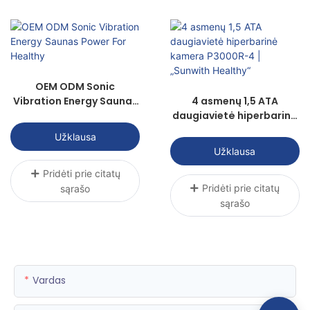
OEM ODM Sonic
Vibration Energy Saunas
4 asmenų 1,5 ATA
Power For Healthy
daugiavietė hiperbarinė
kamera P3000R-4 |
Užklausa
„Sunwith Healthy“
Užklausa
Pridėti prie citatų
Pridėti prie citatų
sąrašo
sąrašo
Vardas