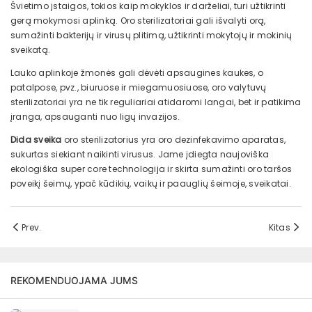
Švietimo įstaigos, tokios kaip mokyklos ir darželiai, turi užtikrinti
gerą mokymosi aplinką. Oro sterilizatoriai gali išvalyti orą,
sumažinti bakterijų ir virusų plitimą, užtikrinti mokytojų ir mokinių
sveikatą.
Lauko aplinkoje žmonės gali dėvėti apsaugines kaukes, o
patalpose, pvz., biuruose ir miegamuosiuose, oro valytuvų
sterilizatoriai yra ne tik reguliariai atidaromi langai, bet ir patikima
įranga, apsauganti nuo ligų invazijos.
Dida sveika
oro sterilizatorius yra oro dezinfekavimo aparatas,
sukurtas siekiant naikinti virusus. Jame įdiegta naujoviška
ekologiška super core technologija ir skirta sumažinti oro taršos
poveikį šeimų, ypač kūdikių, vaikų ir paauglių šeimoje, sveikatai.
Prev.
Kitas
REKOMENDUOJAMA JUMS