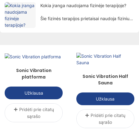
atkreipia žmonių dėmesį.
Kokia įranga naudojama fizinėje terapijoje?
Šie fizinės terapijos prietaisai naudoja fizinius
veiksnius, tokius kaip elektra, šviesa, šiluma,
magnetizmas ir kt. gydyti pacientus
moksliniais metodais, siekiant skausmo
malšinimo, gijimo skatinimo ir funkcijų
atkūrimo tikslo.
Sonic Vibration
Sonic Vibration Half
platforma
Sauna
Užklausa
Užklausa
Pridėti prie citatų
Pridėti prie citatų
sąrašo
sąrašo