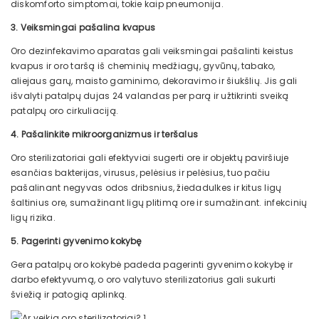
diskomforto simptomai, tokie kaip pneumonija.
3. Veiksmingai pašalina kvapus
Oro dezinfekavimo aparatas gali veiksmingai pašalinti keistus
kvapus ir oro taršą iš cheminių medžiagų, gyvūnų, tabako,
aliejaus garų, maisto gaminimo, dekoravimo ir šiukšlių. Jis gali
išvalyti patalpų dujas 24 valandas per parą ir užtikrinti sveiką
patalpų oro cirkuliaciją.
4. Pašalinkite mikroorganizmus ir teršalus
Oro sterilizatoriai gali efektyviai sugerti ore ir objektų paviršiuje
esančias bakterijas, virusus, pelėsius ir pelėsius, tuo pačiu
pašalinant negyvas odos dribsnius, žiedadulkes ir kitus ligų
šaltinius ore, sumažinant ligų plitimą ore ir sumažinant. infekcinių
ligų rizika.
5. Pagerinti gyvenimo kokybę
Gera patalpų oro kokybė padeda pagerinti gyvenimo kokybę ir
darbo efektyvumą, o oro valytuvo sterilizatorius gali sukurti
šviežią ir patogią aplinką.