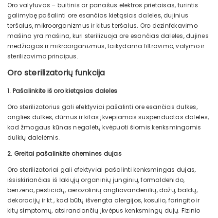
Oro valytuvas – buitinis ar panašus elektros prietaisas, turintis
galimybę pašalinti ore esančias kietąsias daleles, dujinius
teršalus, mikroorganizmus ir kitus teršalus. Oro dezinfekavimo
mašina yra mašina, kuri sterilizuoja ore esančias daleles, dujines
medžiagas ir mikroorganizmus, taikydama filtravimo, valymo ir
sterilizavimo principus.
Oro sterilizatorių funkcija
1. Pašalinkite iš oro kietąsias daleles
Oro sterilizatorius gali efektyviai pašalinti ore esančias dulkes,
anglies dulkes, dūmus ir kitas įkvepiamas suspenduotas daleles,
kad žmogaus kūnas negalėtų kvėpuoti šiomis kenksmingomis
dulkių dalelėmis.
2. Greitai pašalinkite chemines dujas
Oro sterilizatoriai gali efektyviai pašalinti kenksmingas dujas,
išsiskiriančias iš lakiųjų organinių junginių, formaldehido,
benzeno, pesticidų, aerozolinių angliavandenilių, dažų, baldų,
dekoracijų ir kt., kad būtų išvengta alergijos, kosulio, faringito ir
kitų simptomų, atsirandančių įkvėpus kenksmingų dujų. Fizinio