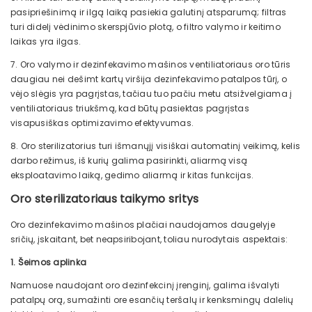
pasipriešinimą ir ilgą laiką pasiekia galutinį atsparumą; filtras
turi didelį vėdinimo skerspjūvio plotą, o filtro valymo ir keitimo
laikas yra ilgas.
7. Oro valymo ir dezinfekavimo mašinos ventiliatoriaus oro tūris
daugiau nei dešimt kartų viršija dezinfekavimo patalpos tūrį, o
vėjo slėgis yra pagrįstas, tačiau tuo pačiu metu atsižvelgiama į
ventiliatoriaus triukšmą, kad būtų pasiektas pagrįstas
visapusiškas optimizavimo efektyvumas.
8. Oro sterilizatorius turi išmanųjį visiškai automatinį veikimą, kelis
darbo režimus, iš kurių galima pasirinkti, aliarmą visą
eksploatavimo laiką, gedimo aliarmą ir kitas funkcijas.
Oro sterilizatoriaus taikymo sritys
Oro dezinfekavimo mašinos plačiai naudojamos daugelyje
sričių, įskaitant, bet neapsiribojant, toliau nurodytais aspektais:
1. Šeimos aplinka
Namuose naudojant oro dezinfekcinį įrenginį, galima išvalyti
patalpų orą, sumažinti ore esančių teršalų ir kenksmingų dalelių