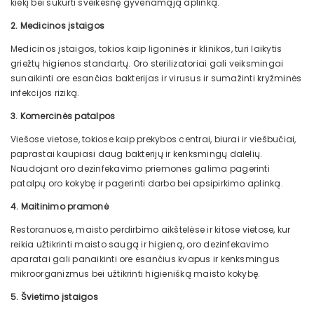
kiekį bei sukurti sveikesnę gyvenamąją aplinką.
2. Medicinos įstaigos
Medicinos įstaigos, tokios kaip ligoninės ir klinikos, turi laikytis
griežtų higienos standartų. Oro sterilizatoriai gali veiksmingai
sunaikinti ore esančias bakterijas ir virusus ir sumažinti kryžminės
infekcijos riziką.
3. Komercinės patalpos
Viešose vietose, tokiose kaip prekybos centrai, biurai ir viešbučiai,
paprastai kaupiasi daug bakterijų ir kenksmingų dalelių.
Naudojant oro dezinfekavimo priemones galima pagerinti
patalpų oro kokybę ir pagerinti darbo bei apsipirkimo aplinką.
4. Maitinimo pramonė
Restoranuose, maisto perdirbimo aikštelėse ir kitose vietose, kur
reikia užtikrinti maisto saugą ir higieną, oro dezinfekavimo
aparatai gali panaikinti ore esančius kvapus ir kenksmingus
mikroorganizmus bei užtikrinti higienišką maisto kokybę.
5. Švietimo įstaigos