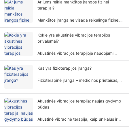
Ar jums reikia mankštos įrangos fizinei
terapijai?
Mankštos įranga ne visada reikalinga fizinei
terapijai. Fizinės terapijos pratybų įrangos
poreikis apima daugybę veiksnių ir matmenų.
Kokie yra akustinės vibracijos terapijos
privalumai?
Akustinės vibracijos terapijoje naudojami
specifiniai garso bangų dažniai ir amplitudės
žmogaus organizmui gydyti neinvaziniu būdu,
Kas yra fizioterapijos įranga?
plačiai taikoma įvairiose reabilitacijos srityse.
Fizioterapinė įranga – medicinos prietaisas,
kuris atlieka gydymą fiziniais principais. Jis
padeda pacientams neinvaziniu būdu
palengvinti simptomus ir atkurti kūno
Akustinės vibracijos terapija: naujas gydymo
funkcijas.
būdas
Akustinė vibracinė terapija, kaip unikalus ir
perspektyvus gydymo metodas, pamažu