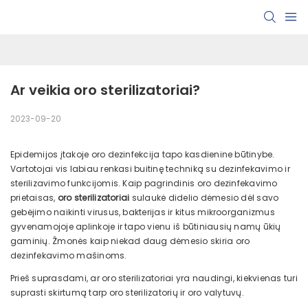
Ar veikia oro sterilizatoriai?
2023-09-20
Epidemijos įtakoje oro dezinfekcija tapo kasdienine būtinybe.
Vartotojai vis labiau renkasi buitinę techniką su dezinfekavimo ir
sterilizavimo funkcijomis. Kaip pagrindinis oro dezinfekavimo
prietaisas,
oro sterilizatoriai
sulaukė didelio dėmesio dėl savo
gebėjimo naikinti virusus, bakterijas ir kitus mikroorganizmus
gyvenamojoje aplinkoje ir tapo vienu iš būtiniausių namų ūkių
gaminių. Žmonės kaip niekad daug dėmesio skiria oro
dezinfekavimo mašinoms.
Prieš suprasdami, ar oro sterilizatoriai yra naudingi, kiekvienas turi
suprasti skirtumą tarp oro sterilizatorių ir oro valytuvų.