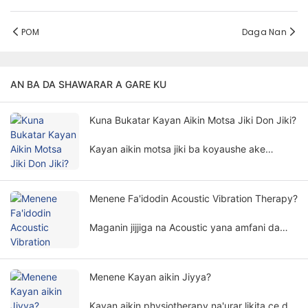
POM
Daga Nan
AN BA DA SHAWARAR A GARE KU
Kuna Bukatar Kayan Aikin Motsa Jiki Don Jiki?
Kayan aikin motsa jiki ba koyaushe ake
buƙata don jiyya na jiki ba. Bukatar kayan
aikin motsa jiki don maganin jiki ya ƙunshi
abubuwa da yawa da girma.
Menene Fa'idodin Acoustic Vibration Therapy?
Maganin jijjiga na Acoustic yana amfani da
ƙayyadaddun ƙayyadaddun ƙawancen sauti
da ƙayyadaddun abubuwa don kula da jikin
ɗan adam ta hanyar da ba ta da lahani, kuma
Menene Kayan aikin Jiyya?
ana amfani da ita sosai a fannonin gyarawa
daban-daban.
Kayan aikin physiotherapy na'urar likita ce da