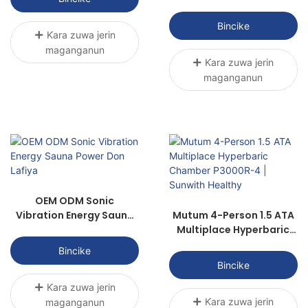
Bincike
Ƙara zuwa jerin
maganganun
Ƙara zuwa jerin
maganganun
OEM ODM Sonic
Vibration Energy Sauna
Mutum 4-Person 1.5 ATA
Power Don Lafiya
Multiplace Hyperbaric
Chamber P3000R-4 |
Bincike
Sunwith Healthy
Bincike
Ƙara zuwa jerin
Ƙara zuwa jerin
maganganun