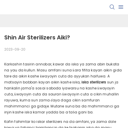
Shin Air Sterilizers Aiki?
2023-09-20
Karkashin tasirin annobar, kawar da iska ya zama abin bukata
na yau da kullun. Masu amfani suna ƙara fifita kayan aikin gida
tare da aikin kashe ƙwayoyin cuta da ayyukan haifuwa. A
matsayin babban kayan aikin kashe iska,
iska sterilizers
sun ja
hankalin jama'a sosai saboda iyawarsu na kashe ƙwayoyin
cuta, ƙwayoyin cuta da sauran ƙwayoyin cuta a cikin muhallin
rayuwa, kuma sun zama ɗaya daga cikin samfuran
mahimmanci ga gidaje. Mutane suna ba da mahimmanci ga
injin kashe iska kamar yadda ba a taɓa gani ba.
Kafin fahimtar ko iskar sterilizers na da amfani, ya zama dole
kowa ya fahimci bambancin da ke tsakanin iska da masu