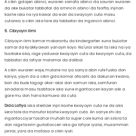
A cikin gidajen abinci, wuraren sarrafa abinci da sauran wuraren
da ake buƙatar tabbatar da amincin abinci da tsafta, injinan
kashe iska na iya kawar da wari da ƙwayoyin cuta masu
cutarwa a cikin iska tare da tabbatar da ingancin abinci.
5. Cibiyoyin ilimi
Cibiyoyin ilimi kamar makarantu da kindergarten suna buƙatar
samar da kyakkyawan yanayin koyo. Na'urar sikari ta iska na iya
tsarkake iska, rage yaduwar kwayoyin cuta da kwayoyin cuta, da
tabbatar da lafiyar malamai da dalibai.
A cikin wuraren waje, mutane na iya sanya abin rufe fuska don
kariya, yayin da a cikin gida kamar ofisoshi da dakunan kwana,
ban da buɗe tagogi akai-akai don samun iska, samfuran
sinadarai masu tsabtace iska sune ingantaccen kayan aiki a
gare mu don hana kamuwa da cuta.
Dida Lafiya
iska sterilizer injin kashe kwayoyin cuta ne da aka
ƙera tare da manufar kashe ƙwayoyin cuta. An sanye shi da
ingantacciyar fasahar muhalli ta super core kuma an ƙirƙira ta
don rage tasirin gurɓataccen iska ga lafiyar iyalai, musamman
jarirai, yara da matasa a cikin iyali.