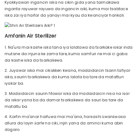
Kyakkyawan ingancin iska na cikin gida yana taimakawa
inganta rayuwar rayuwa da ingancin aiki, kuma mai tsabtace
iska zai iya haifar da yanayi mai kyau da kwanciyar hankali.
Amfanin Air Sterilizer
1. Na'ura mai kashe iska tana iya lalatawa da tsarkake iskar inda
mutane da injuna ke zama tare, kuma samfuri ne mai ci gaba
da kashe iska da tsarkakewa.
2. Juyawar iska mai cikakken kwana, madaidaicin tsarin tafiyar
iska, saurin tsarkakewa da kuma lalata ba tare da matattun
iyakar ba.
3. Madaidaicin saurin fitowar iska da madaidaicin nisa na isar
da iskar yana ba da damar tsarkakewa da sauri ba tare da
matattu ba.
4. Ƙarfin ma'anar haifuwa mai ma'ana, harsashi ƙwanƙwasa
allura da layin ƙarfe na ciki, injin yana da aminci kuma abin
dogaro.