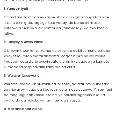
amma ba'a iyakance ga abubuwa masu zuwa ba:
1. Yanayin iyali
Yin amfani da maganin kashe iska a cikin gida na iya tsarkake
iska ta cikin gida, rage gurɓata yanayi da barbashi masu
cutarwa a cikin iska, da samar da yanayin rayuwa mai koshin
lafiya.
2. Cibiyoyin kiwon lafiya
Cibiyoyin kiwon lafiya kamar asibitoci da asibitoci suna buƙatar
kiyaye tsauraran matakan tsafta. Maganin iska na iya kashe
ƙwayoyin cuta da ƙwayoyin cuta a cikin iska yadda ya kamata
kuma yana rage haɗarin kamuwa da cuta.
3. Wuraren kasuwanci
Wuraren jama'a irin su kantuna, ofisoshi, da otal-otal suna tara
tarin ƙwayoyin cuta da ƙwayoyin cuta masu cutarwa. Yin amfani
da magungunan kashe iska na iya haɓaka ingancin iska na
cikin gida da haɓaka yanayin aiki da siyayya.
4. Masana'antar abinci