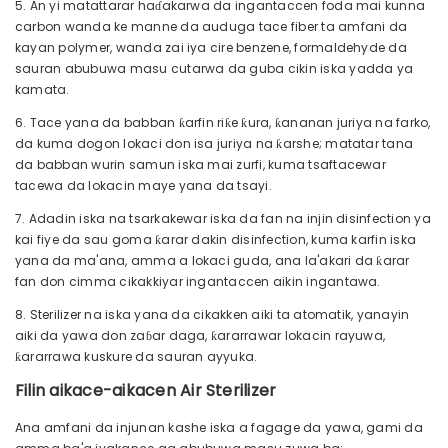
5. An yi matattarar haɗakarwa da ingantaccen foda mai kunna
carbon wanda ke manne da auduga tace fiber ta amfani da
kayan polymer, wanda zai iya cire benzene, formaldehyde da
sauran abubuwa masu cutarwa da guba cikin iska yadda ya
kamata.
6. Tace yana da babban ƙarfin riƙe ƙura, ƙananan juriya na farko,
da kuma dogon lokaci don isa juriya na ƙarshe; matatar tana
da babban wurin samun iska mai zurfi, kuma tsaftacewar
tacewa da lokacin maye yana da tsayi.
7. Adadin iska na tsarkakewar iska da fan na injin disinfection ya
kai fiye da sau goma ƙarar dakin disinfection, kuma karfin iska
yana da ma'ana, amma a lokaci guda, ana la'akari da ƙarar
fan don cimma cikakkiyar ingantaccen aikin ingantawa.
8. Sterilizer na iska yana da cikakken aiki ta atomatik, yanayin
aiki da yawa don zaɓar daga, ƙararrawar lokacin rayuwa,
ƙararrawa kuskure da sauran ayyuka.
Filin aikace-aikacen Air Sterilizer
Ana amfani da injunan kashe iska a fagage da yawa, gami da