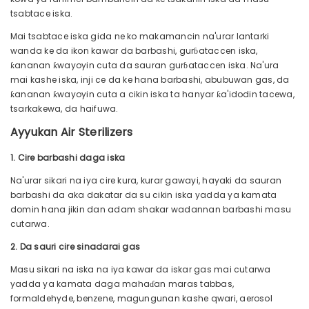
tsabtace iska.
Mai tsabtace iska gida ne ko makamancin na'urar lantarki
wanda ke da ikon kawar da barbashi, gurɓataccen iska,
ƙananan ƙwayoyin cuta da sauran gurɓataccen iska. Na'ura
mai kashe iska, inji ce da ke hana barbashi, abubuwan gas, da
ƙananan ƙwayoyin cuta a cikin iska ta hanyar ƙa'idodin tacewa,
tsarkakewa, da haifuwa.
Ayyukan Air Sterilizers
1. Cire barbashi daga iska
Na'urar sikari na iya cire kura, kurar gawayi, hayaki da sauran
barbashi da aka dakatar da su cikin iska yadda ya kamata
domin hana jikin dan adam shakar wadannan barbashi masu
cutarwa.
2. Da sauri cire sinadarai gas
Masu sikari na iska na iya kawar da iskar gas mai cutarwa
yadda ya kamata daga mahaɗan maras tabbas,
formaldehyde, benzene, magungunan kashe qwari, aerosol