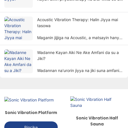
ke yin jiyya bisa ka'idojin jiki. Yana taimaka wa
marasa lafiya su kawar da alamun bayyanar
cututtuka da mayar da ayyukan jiki ta hanyar
Acoustic Vibration Therapy: Halin Jiyya mai
da ba ta da hankali.
tasowa
Maganin jijjiga na Acoustic, a matsayin hanya
ta musamman da kuma kyakkyawar hanyar
magani, a hankali tana jan hankalin mutane.
Wadanne Kayan Aiki Ne Ake Amfani da su a
Jiki?
Wadannan na'urorin jiyya na jiki suna amfani
da abubuwa na jiki kamar wutar lantarki,
haske, zafi, magnetism, da dai sauransu. don
magance marasa lafiya ta hanyoyin kimiyya
don cimma manufar kawar da ciwo, inganta
warkarwa, da kuma dawo da ayyuka.
Sonic Vibration Platform
Sonic Vibration Half
Sauna
Bincike