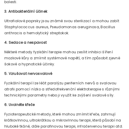
bolesti.
3. Antibakteriální účinek
Ultrafialové paprsky jsou známé svou sterilizací a mohou zabít
Staphylococcus aureus, Pseudomonas aeruginosa, Bacillus
anthracis a hemolytický streptokok.
4. Sedace a nespavost
Některé metody fyzikální terapie mohou zesílit inhibici šíření
mozkové kůry a zmírnit systémové napětí, a tím způsobit zjevné
šokové a hypnotické účinky.
5. Vzrušovat nervosvalové
Fyzikální terapií lze léčit paralýzu periferních nervů a svalovou
atrofii pomocí nízko a středofrekvenční elektroterapie s různými
technickými parametry nebo ji využít ke zvýšení svalové síly.
6. Uvolněte křeče
Fyzioterapeutické metody, které mohou zmírnit křeče, zahrnují
krátkovlnnou, ultrakrátkou a mikrovlnnou terapii, která působí na
hluboké tkáně, dále parafinovou terapii, infračervenou terapii atd.