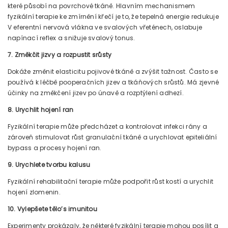
které působí na povrchové tkáně. Hlavním mechanismem
fyzikální terapie ke zmírnění křečí je to, že tepelná energie redukuje
V eferentní nervová vlákna ve svalových vřeténech, oslabuje
napínací reflex a snižuje svalový tonus.
7. Změkčit jizvy a rozpustit srůsty
Dokáže změnit elasticitu pojivové tkáně a zvýšit tažnost. Často se
používá k léčbě pooperačních jizev a tkáňových srůstů. Má zjevné
účinky na změkčení jizev po únavě a rozptýlení adhezí.
8. Urychlit hojení ran
Fyzikální terapie může předcházet a kontrolovat infekci rány a
zároveň stimulovat růst granulační tkáně a urychlovat epiteliální
bypass a procesy hojení ran.
9. Urychlete tvorbu kalusu
Fyzikální rehabilitační terapie může podpořit růst kostí a urychlit
hojení zlomenin.
10. Vylepšete tělo’s imunitou
Experimenty prokázaly, že některé fyzikální terapie mohou posílit a