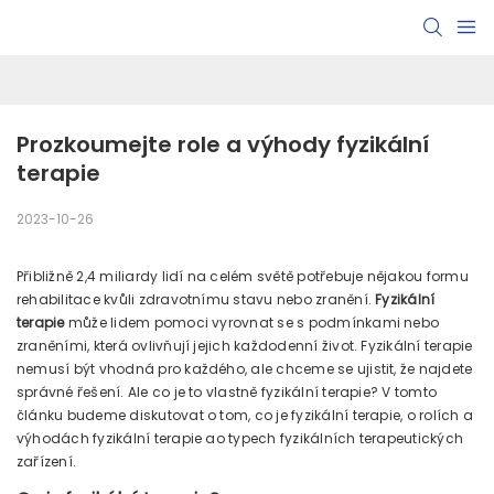
Prozkoumejte role a výhody fyzikální 
terapie
2023-10-26
Přibližně 2,4 miliardy lidí na celém světě potřebuje nějakou formu
rehabilitace kvůli zdravotnímu stavu nebo zranění.
Fyzikální
terapie
může lidem pomoci vyrovnat se s podmínkami nebo
zraněními, která ovlivňují jejich každodenní život. Fyzikální terapie
nemusí být vhodná pro každého, ale chceme se ujistit, že najdete
správné řešení. Ale co je to vlastně fyzikální terapie? V tomto
článku budeme diskutovat o tom, co je fyzikální terapie, o rolích a
výhodách fyzikální terapie ao typech fyzikálních terapeutických
zařízení.