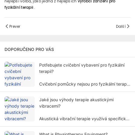
nejlepší volba, jako jedna z nejlepších
výrobci zařízení pro
fyzikální terapii
.
Prever
Další
DOPORUČENO PRO VÁS
Potřebujete cvičební vybavení pro fyzikální
terapii?
Cvičební pomůcky nejsou pro fyzikální terapii
vždy nutné. Potřeba cvičebního vybavení pro
fyzikální terapii zahrnuje více faktorů a
Jaké jsou výhody terapie akustickými
dimenzí.
vibracemi?
Akustická vibrační terapie využívá specifické
frekvence a amplitudy zvukových vln k
ošetření lidského těla neinvazivním způsobem
What is Physiotherapy Equipment?