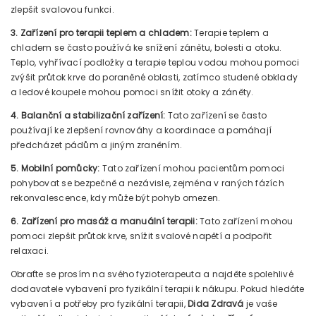
zlepšit svalovou funkci.
3. Zařízení pro terapii teplem a chladem:
Terapie teplem a
chladem se často používá ke snížení zánětu, bolesti a otoku.
Teplo, vyhřívací podložky a terapie teplou vodou mohou pomoci
zvýšit průtok krve do poraněné oblasti, zatímco studené obklady
a ledové koupele mohou pomoci snížit otoky a záněty.
4. Balanční a stabilizační zařízení:
Tato zařízení se často
používají ke zlepšení rovnováhy a koordinace a pomáhají
předcházet pádům a jiným zraněním.
5. Mobilní pomůcky:
Tato zařízení mohou pacientům pomoci
pohybovat se bezpečně a nezávisle, zejména v raných fázích
rekonvalescence, kdy může být pohyb omezen.
6. Zařízení pro masáž a manuální terapii:
Tato zařízení mohou
pomoci zlepšit průtok krve, snížit svalové napětí a podpořit
relaxaci.
Obraťte se prosím na svého fyzioterapeuta a najděte spolehlivé
dodavatele vybavení pro fyzikální terapii k nákupu. Pokud hledáte
vybavení a potřeby pro fyzikální terapii,
Dida Zdravá
je vaše