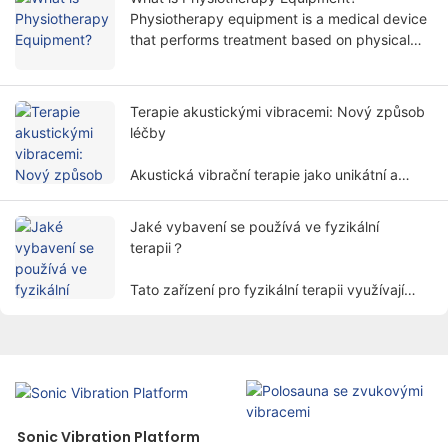
a je široce používána v různých
Physiotherapy equipment is a medical device
rehabilitačních oborech.
that performs treatment based on physical
principles. It helps patients relieve symptoms
and restore body functions in a non-invasive
way.
Terapie akustickými vibracemi: Nový způsob
léčby
Akustická vibrační terapie jako unikátní a
perspektivní léčebná metoda postupně
přitahuje pozornost lidí.
Jaké vybavení se používá ve fyzikální
terapii？
Tato zařízení pro fyzikální terapii využívají
fyzikální faktory, jako je elektřina, světlo,
teplo, magnetismus atd. léčit pacienty pomocí
vědeckých metod k dosažení účelu úlevy od
bolesti, podpory hojení a obnovy funkcí.
Sonic Vibration Platform