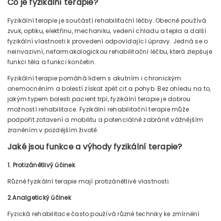
Co je fyzikální terapie?
Fyzikální terapie je součástí rehabilitační léčby. Obecně používá
zvuk, optiku, elektřinu, mechaniku, vedení chladu a tepla a další
fyzikální vlastnosti k provedení odpovídající úpravy. Jedná se o
neinvazivní, nefarmakologickou rehabilitační léčbu, která zlepšuje
funkci těla a funkci končetin.
Fyzikální terapie pomáhá lidem s akutním i chronickým
onemocněním a bolestí získat zpět cit a pohyb. Bez ohledu na to,
jakým typem bolesti pacient trpí, fyzikální terapie je dobrou
možností rehabilitace. Fyzikální rehabilitační terapie může
podpořit zotavení a mobilitu a potenciálně zabránit vážnějším
zraněním v pozdějším životě.
Jaké jsou funkce a výhody fyzikální terapie?
1. Protizánětlivý účinek
Různé fyzikální terapie mají protizánětlivé vlastnosti.
2.Analgetický účinek
Fyzická rehabilitace často používá různé techniky ke zmírnění