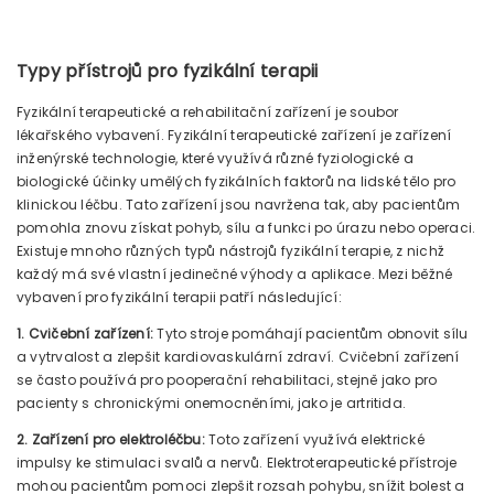
Typy přístrojů pro fyzikální terapii
Fyzikální terapeutické a rehabilitační zařízení je soubor
lékařského vybavení. Fyzikální terapeutické zařízení je zařízení
inženýrské technologie, které využívá různé fyziologické a
biologické účinky umělých fyzikálních faktorů na lidské tělo pro
klinickou léčbu. Tato zařízení jsou navržena tak, aby pacientům
pomohla znovu získat pohyb, sílu a funkci po úrazu nebo operaci.
Existuje mnoho různých typů nástrojů fyzikální terapie, z nichž
každý má své vlastní jedinečné výhody a aplikace. Mezi běžné
vybavení pro fyzikální terapii patří následující:
1. Cvičební zařízení:
Tyto stroje pomáhají pacientům obnovit sílu
a vytrvalost a zlepšit kardiovaskulární zdraví. Cvičební zařízení
se často používá pro pooperační rehabilitaci, stejně jako pro
pacienty s chronickými onemocněními, jako je artritida.
2. Zařízení pro elektroléčbu:
Toto zařízení využívá elektrické
impulsy ke stimulaci svalů a nervů. Elektroterapeutické přístroje
mohou pacientům pomoci zlepšit rozsah pohybu, snížit bolest a