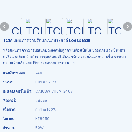
TCM แผ่นทำความร้อนอเนกประสงค์ Loess Ball
นี่คือแผ่นทำความร้อนอเนกประสงค์ที่มีลูกดินเหลืองเป็นไส้ ปลอดภัยและเป็นมิตร
ต่อสิ่งแวดล้อม มีผลในการขุดเส้นเมอริเดียน ขจัดความเย็นและความชื้น บรรเทา
ความเมื่อยล้า และปรับปรุงสมรรถภาพทางกาย
แรงดันขาออก:
24V
ขนาด:
80ซม.*50ซม
อะแดปเตอร์ไฟฟ้า:
CA168W17110V-240V
ฟิลเลอร์:
แพ้บอล
เนื้อผ้าดี:
ผ้าฝ้าย 100%
โมเดล:
HT8050
อำนาจ:
50W