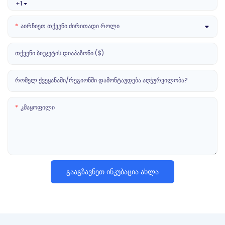
+1
Აირჩიეთ Თქვენი Ძირითადი Როლი
Თქვენი Ბიუჯეტის Დიაპაზონი ($)
Რომელ Ქვეყანაში/რეგიონში Დამონტაჟდება Აღჭურვილობა?
Კმაყოფილი
Გააგზავნეთ Ინკუბაცია Ახლა