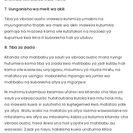
7. Uunganisho wa mwili wa akili
Tiba ya vibroacoustic inaweza kuhimiza umakini na
muunganisho thabiti wa mwili wa akili. Inaweza kutumika
pamoja na mazoezi kama vile kutafakari na mazoezi ya
kupumua kwa kina ili kuboresha hali ya utulivu.
8. Tiba za ziada
Kitanda cha matibabu ya sauti ya vibroacoustic mara nyingi
hutumiwa kama tiba ya ziada kwa matibabu ya jadi kutibu hali
kama vile wasiwasi, unyogovu, maumivu ya muda mrefu, na
matatizo ya usingizi. Inaboresha mpango wa jumla wa
matibabu na kuboresha afya ya mgonjwa.
Ni muhimu kutambua kwamba ufanisi wa kitanda cha tiba ya
sauti ya vibroacoustic hutofautiana kutoka kwa mtu hadi mtu,
na inaweza kuwa si suluhisho la kujitegemea kwa matatizo yote
ya afya. Watu walio na matatizo ya afya lazima wawasiliane na
mtaalamu wa afya au mtaalamu kabla ya kutumia kitanda cha
vibroacoustic, hasa ikiwa una hali yoyote ya matibabu au
wasiwasi. Zaidi ya hayo, hakikisha kuwa unatumia kifaa