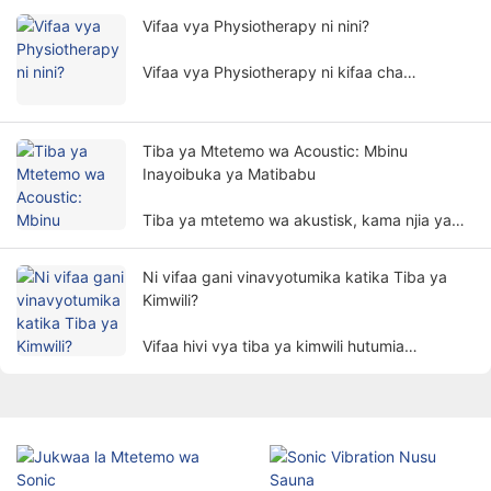
kutibu mwili wa binadamu kwa njia isiyo ya
Vifaa vya Physiotherapy ni nini?
uvamizi, na hutumiwa sana katika nyanja
mbalimbali za urekebishaji.
Vifaa vya Physiotherapy ni kifaa cha
matibabu ambacho hufanya matibabu
kulingana na kanuni za kimwili. Inasaidia
wagonjwa kupunguza dalili na kurejesha kazi
Tiba ya Mtetemo wa Acoustic: Mbinu
za mwili kwa njia isiyo ya uvamizi.
Inayoibuka ya Matibabu
Tiba ya mtetemo wa akustisk, kama njia ya
kipekee na ya kuahidi ya matibabu, inavutia
umakini wa watu polepole.
Ni vifaa gani vinavyotumika katika Tiba ya
Kimwili?
Vifaa hivi vya tiba ya kimwili hutumia
vipengele vya kimwili kama vile umeme,
mwanga, joto, sumaku, nk. kutibu wagonjwa
kupitia mbinu za kisayansi ili kufikia
madhumuni ya kupunguza maumivu, kukuza
uponyaji, na kurejesha kazi.