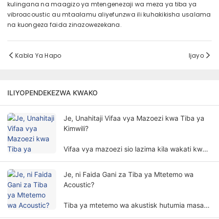
kulingana na maagizo ya mtengenezaji wa meza ya tiba ya
vibroacoustic au mtaalamu aliyefunzwa ili kuhakikisha usalama
na kuongeza faida zinazowezekana.
Kabla Ya Hapo
Ijayo
ILIYOPENDEKEZWA KWAKO
Je, Unahitaji Vifaa vya Mazoezi kwa Tiba ya
Kimwili?
Vifaa vya mazoezi sio lazima kila wakati kwa
matibabu ya mwili. Haja ya vifaa vya mazoezi
kwa tiba ya mwili inahusisha mambo mengi na
Je, ni Faida Gani za Tiba ya Mtetemo wa
vipimo.
Acoustic?
Tiba ya mtetemo wa akustisk hutumia masafa
mahususi ya mawimbi ya sauti na amplitudo