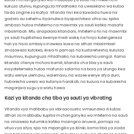
kukuza utulivu, kupunguza mfadhaiko na uwezekano wa kutoa
faida zingine za kiafya. Vitanda hivi kwa kawaida huwa na
godoro au sehemu iliyoinuliwa iliyopachikwa vihisi au spika
ambazo hutoa mitetemo na mawimbi ya sauti katika masafa
mbalimbali. Mtu anapolala kitandani, mitetemo hii na mawimbi
ya sauti hupitishwa kwenye mwili wake, na hivyo kutengeneza
hali ya hisia ambayo inaweza kuwa na athari mbalimbali
zinazoweza kutokea, ikiwa ni pamoja na kustarehesha, kutuliza
maumivu, kupunguza mfadhaiko, na kuboresha usingizi. Kama
kitanda chenye mchoro kamili, kitanda cha tiba ya sauti
inayotetemeka hutoa mafunzo salama na bora ya utungo kwa
watu wenye ulemavu, walemavu, na wazee wenye afya duni,
huboresha uwezo wa kufanya harakati, na kuzuia na kuboresha
magonjwa sugu ya watu hawa. .
Kazi ya kitanda cha tiba ya sauti ya vibrating
Vitanda vya matibabu ya vibroacoustic vimeundwa ili kutoa
athari za matibabu kupitia mchanganyiko wa mtetemo na sauti
na vinaweza kutumika katika mazingira anuwai, pamoja na
vituo vya afya, spa na mipangilio ya kliniki, kama tiba ya ziada