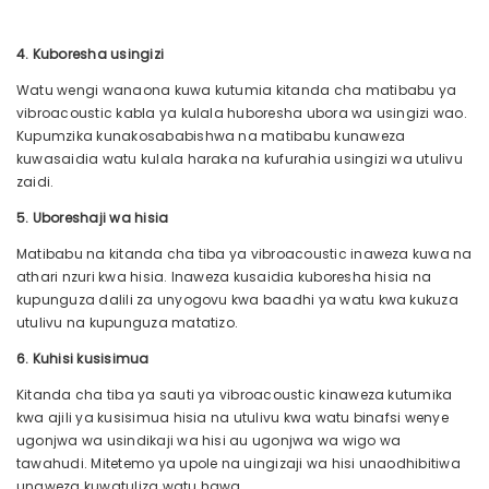
4. Kuboresha usingizi
Watu wengi wanaona kuwa kutumia kitanda cha matibabu ya
vibroacoustic kabla ya kulala huboresha ubora wa usingizi wao.
Kupumzika kunakosababishwa na matibabu kunaweza
kuwasaidia watu kulala haraka na kufurahia usingizi wa utulivu
zaidi.
5. Uboreshaji wa hisia
Matibabu na kitanda cha tiba ya vibroacoustic inaweza kuwa na
athari nzuri kwa hisia. Inaweza kusaidia kuboresha hisia na
kupunguza dalili za unyogovu kwa baadhi ya watu kwa kukuza
utulivu na kupunguza matatizo.
6. Kuhisi kusisimua
Kitanda cha tiba ya sauti ya vibroacoustic kinaweza kutumika
kwa ajili ya kusisimua hisia na utulivu kwa watu binafsi wenye
ugonjwa wa usindikaji wa hisi au ugonjwa wa wigo wa
tawahudi. Mitetemo ya upole na uingizaji wa hisi unaodhibitiwa
unaweza kuwatuliza watu hawa.