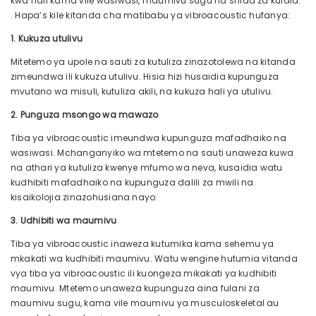
kwa hali kama vile wasiwasi, maumivu sugu na shida za kulala.
. Hapa’s kile kitanda cha matibabu ya vibroacoustic hufanya:
1. Kukuza utulivu
Mitetemo ya upole na sauti za kutuliza zinazotolewa na kitanda
zimeundwa ili kukuza utulivu. Hisia hizi husaidia kupunguza
mvutano wa misuli, kutuliza akili, na kukuza hali ya utulivu.
2. Punguza msongo wa mawazo
Tiba ya vibroacoustic imeundwa kupunguza mafadhaiko na
wasiwasi. Mchanganyiko wa mtetemo na sauti unaweza kuwa
na athari ya kutuliza kwenye mfumo wa neva, kusaidia watu
kudhibiti mafadhaiko na kupunguza dalili za mwili na
kisaikolojia zinazohusiana nayo.
3. Udhibiti wa maumivu
Tiba ya vibroacoustic inaweza kutumika kama sehemu ya
mkakati wa kudhibiti maumivu. Watu wengine hutumia vitanda
vya tiba ya vibroacoustic ili kuongeza mikakati ya kudhibiti
maumivu. Mtetemo unaweza kupunguza aina fulani za
maumivu sugu, kama vile maumivu ya musculoskeletal au