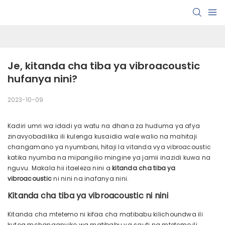
Je, kitanda cha tiba ya vibroacoustic 
hufanya nini?
2023-10-09
Kadiri umri wa idadi ya watu na dhana za huduma ya afya
zinavyobadilika ili kulenga kusaidia wale walio na mahitaji
changamano ya nyumbani, hitaji la vitanda vya vibroacoustic
katika nyumba na mipangilio mingine ya jamii inazidi kuwa na
nguvu. Makala hii itaeleza nini a
kitanda cha tiba ya
vibroacoustic
ni nini na inafanya nini.
Kitanda cha tiba ya vibroacoustic ni nini
Kitanda cha mtetemo ni kifaa cha matibabu kilichoundwa ili
kutoa mchanganyiko wa matibabu ya sauti na mtetemo ili