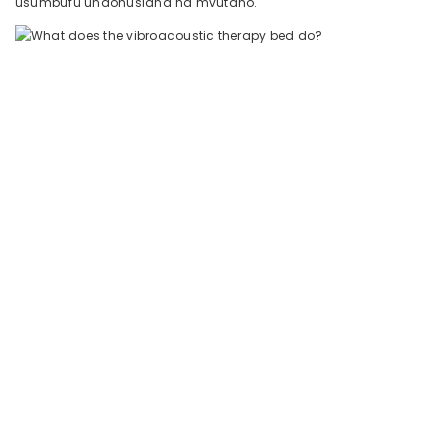
usumbufu unaohusiana na mvutano.