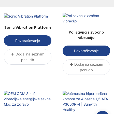
toplota, magnetizem itd. za zdravljenje
pacientov z znanstvenimi metodami za
doseganje namena lajšanja bolečin,
pospeševanja celjenja in obnove funkcij.
Sonic Vibration Platform
Pol savna z zvočno
vibracijo
Povpraševanje
Povpraševanje
Dodaj na seznam
ponudb
Dodaj na seznam
ponudb