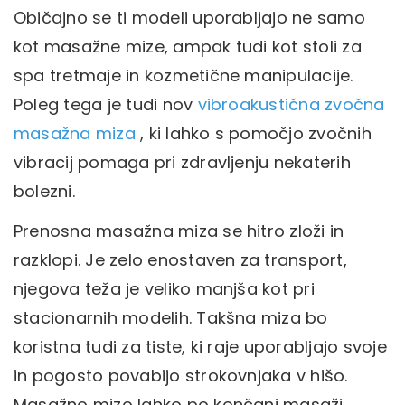
Običajno se ti modeli uporabljajo ne samo
kot masažne mize, ampak tudi kot stoli za
spa tretmaje in kozmetične manipulacije.
Poleg tega je tudi nov
vibroakustična zvočna
masažna miza
, ki lahko s pomočjo zvočnih
vibracij pomaga pri zdravljenju nekaterih
bolezni.
Prenosna masažna miza se hitro zloži in
razklopi. Je zelo enostaven za transport,
njegova teža je veliko manjša kot pri
stacionarnih modelih. Takšna miza bo
koristna tudi za tiste, ki raje uporabljajo svoje
in pogosto povabijo strokovnjaka v hišo.
Masažno mizo lahko po končani masaži