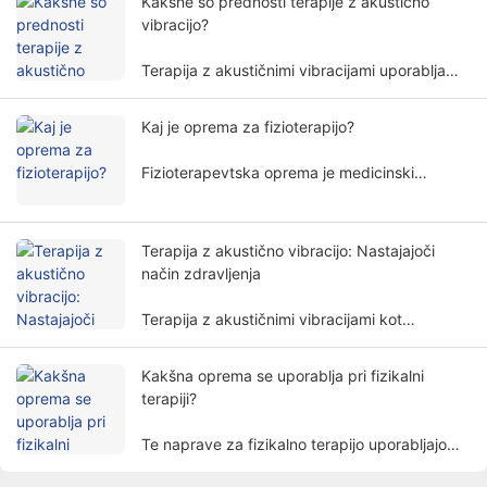
Kakšne so prednosti terapije z akustično
in razsežnosti.
vibracijo?
Terapija z akustičnimi vibracijami uporablja
posebne frekvence in amplitude zvočnih
valov za neinvazivno zdravljenje človeškega
Kaj je oprema za fizioterapijo?
telesa in se pogosto uporablja na različnih
rehabilitacijskih področjih.
Fizioterapevtska oprema je medicinski
pripomoček, ki izvaja zdravljenje po fizikalnih
principih. Bolnikom pomaga pri lajšanju
simptomov in obnovitvi telesnih funkcij na
Terapija z akustično vibracijo: Nastajajoči
neinvaziven način.
način zdravljenja
Terapija z akustičnimi vibracijami kot
edinstvena in obetavna metoda zdravljenja
postopoma pritegne pozornost ljudi.
Kakšna oprema se uporablja pri fizikalni
terapiji?
Te naprave za fizikalno terapijo uporabljajo
fizične dejavnike, kot so elektrika, svetloba,