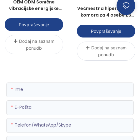
OEM ODM Sonične
vibracijske energijske
Večmestna hiperbarična
savne Moč za zdravo
komora za 4 osebe 1,5
ATA P3000R-4 | Sunwith
Povpraševanje
Healthy
Povpraševanje
Dodaj na seznam
Dodaj na seznam
ponudb
ponudb
Ime
E-Pošta
Telefon/WhatsApp/Skype