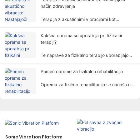
telesa in se pogosto uporablja na različnih
način zdravljenja
rehabilitacijskih področjih.
Terapija z akustičnimi vibracijami kot
edinstvena in obetavna metoda zdravljenja
postopoma pritegne pozornost ljudi.
Kakšna oprema se uporablja pri fizikalni
terapiji?
Te naprave za fizikalno terapijo uporabljajo
fizične dejavnike, kot so elektrika, svetloba,
toplota, magnetizem itd. za zdravljenje
Pomen opreme za fizikalno rehabilitacijo
pacientov z znanstvenimi metodami za
doseganje namena lajšanja bolečin,
Oprema za fizično rehabilitacijo se nanaša na
pospeševanja celjenja in obnove funkcij.
različno opremo in orodja, posebej zasnovana
za namene rehabilitacije, vključno z
instrumenti za fizikalno terapijo, športno
opremo, hojicami, pripomočki itd.
Sonic Vibration Platform