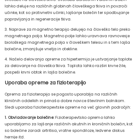
lahko deluje na različnih globinah človeškega tkiva in povzroči
učinke, kot so protivnetni učinki, lajšanje bolečin ter spodbujanje
popravljanja in regeneracije tkiva.
3. Naprave za magnetno terapijo delujejo na človeško telo preko
magnetnega polja. Magnetno polje lahko uravnava ravnovesje
biološkega magnetnega polja v človeškem telesu in s tem lajša
bolečine, zmanjšuje vnetja in otekline.
4. Načelo delovanja opreme za hipertermijo je ustvarjanje toplote
za delovanje na človeška tkiva. Toplota lahko razširi krvne žile,
pospeši krvni obtok in lajša bolečine.
Uporaba opreme za fizioterapijo
Oprema za fizioterapijo se pogosto uporablja na različnih
kliničnih oddelkih in prinaša dobre novice številnim bolnikom.
Sledi uporaba fizioterapevtske opreme na več glavnih področjih:
1. Obvladovanje bolečine:
Fizioterapevtsko opremo lahko
uporabljamo za lajšanje različnih akutnih in kroničnih bolečin, kot
so bolečine zaradi artritisa, vratne spondiloze, ledvene diskus
hernije itd.