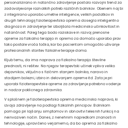
personalizirano in natančno zdravljenje postalo razvojni trend za
zadovoljevanje raznolikih potreb različnih bolnikov. Obenem naj bi
z integrirano uporabo umetne inteligence, velikih podatkov in
drugih tehnologij fizioterapevtska oprema dosegla inteligentno
diagnozo in zdravljenje ter izboljšala medicinsko učinkovitost in
natančnost. Poleg tega bodo raziskave in razvoj prenosne
opreme za fizikalno terapijo in opremo za domačo uporabo prav
tako postale vroča točka, kar bo pacientom omogočilo uživanje
profesionalnih storitev fizikalne terapije doma.
Kljub temu, da ima naprava za fizikalno terapijo številne
prednosti, ni rešitev. Na njegov terapevtski učinek vpliva veliko
dejavnikov, vključno s fizičnim stanjem bolnika, naravo in
stadijem bolezni, izbiro in delovanjem opreme itd. Zato je pri
uporabi fizioterapevtske opreme za zdravljenje potrebno vodenje
in nadzor poklicnega zdravnika.
V splošnem je fizioterapevtska oprema medicinska naprava, ki
izvaja zdravljenje na podlagi fizikalnih principov. Bolnikom
pomaga pri lajšanju simptomov in obnovitvi telesnih funkcij na
neinvaziven način. Danes, z nenehnim napredkom znanosti in
tehnologije, upravičeno verjamemo, da bo oprema za fizikalno