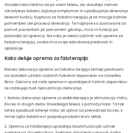
človeško telo lokalno ali po vsem telesu, da dosežejo namen
zdravljenja bolezni, lajšanje simptomov in spodbujanje okrevanja
telesnih funkcij. Naprava za fizikalno terapijo je za mnoge bolnike
pomemben del procesa okrevanja. Te naprave so zasnovane za
pomoč pacientom pri ponovnem gibanju, moči in funkciji po
poškodbi ali operaciji. Na voljo je veliko različnih vrst opreme za
fizikalno terapijo, vsaka ima svoje edinstvene prednosti in
aplikacije.
Kako deluje oprema za fizioterapijo
Načelo delovanja opreme za fizikalno terapijo temelji predvsem
na bioloških učinkih različnih fizikalnih dejavnikov na človeška
tkiva. Odvisno od vrste opreme in uporabljenih fizičnih dejavnikov
se razlikujejo tudi njeni principi delovanja.
1. Načelo delovanja opreme za elektroterapijo je stimulacija mišic,
živcev in drugih delov človeškega telesa s pomočjo toka. Ta tok
lahko spodbudi krčenje mišic ali vpliva na prevodnost živcev, s
čimer lajša bolečine in pospešuje lokalni krvni obtok.
2. Oprema za fototerapijo uporablja biostimulacijski učinek
svetlobe na človeško tkivo. Svetloba določenih valovnih dolžin