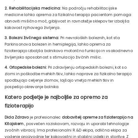
2. Rehabilitacijska medicina:
Na področju rehabilitacijske
medicine lahko oprema za fizikalno terapijo pacientom pomaga
obnoviti mišično moč, gibljivost in ravnotežje sklepov ter izboljša
kakovost njihovega življenja.
3. Bolezni živčnega sistema:
Pri nevroloških boleznih, kot sta
Parkinsonova bolezen in hemiplegija, lahko oprema za
fizioterapijo izboljša bolnikovo motorično funkcijo in vsakodnevno
življenjsko sposobnost s stimulacijo živčnih mišic.
4. Ortopedske bolezni:
Pri zdravljenju ortopedskih bolezni, kot so
zlomi in poškodbe mehkih tkiv, lahko naprave za fizikalno terapijo
spodbujajo celjenje zlomov, lajšajo vnetja mehkih tkiv in
pospešijo okrevanje bolnika.
Katero podjetje je najboljše za opremo za
fizioterapijo
Dida Zdravo
je profesionalec
dobavitelj opreme za fizioterapijo na
Kitajskem
, posvečen raziskavam, razvoju in uporabi tehnologije
zvočnih vibracij. Ima profesionalni R.&D ekipa, odlična ekipa za
vodenje proizvodnje ter kakovostni in stabilni izdelki in storitve. Z