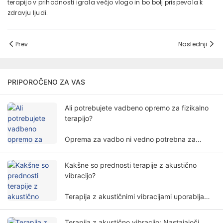
terapijo v prihodnosti igrala večjo vlogo in bo bolj prispevala k
zdravju ljudi.
Prev
Naslednji
PRIPOROČENO ZA VAS
Ali potrebujete vadbeno opremo za fizikalno
terapijo?
Oprema za vadbo ni vedno potrebna za
fizikalno terapijo. Potreba po vadbeni opremi
za fizikalno terapijo vključuje več dejavnikov
Kakšne so prednosti terapije z akustično
in razsežnosti.
vibracijo?
Terapija z akustičnimi vibracijami uporablja
posebne frekvence in amplitude zvočnih
valov za neinvazivno zdravljenje človeškega
Terapija z akustično vibracijo: Nastajajoči