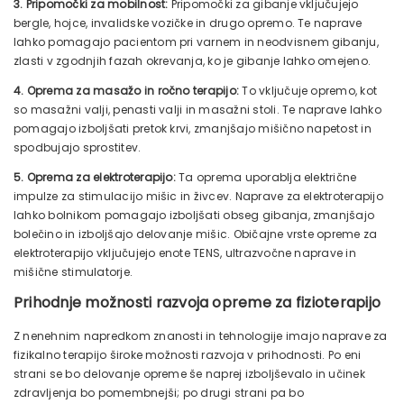
3. Pripomočki za mobilnost:
Pripomočki za gibanje vključujejo
bergle, hojce, invalidske vozičke in drugo opremo. Te naprave
lahko pomagajo pacientom pri varnem in neodvisnem gibanju,
zlasti v zgodnjih fazah okrevanja, ko je gibanje lahko omejeno.
4. Oprema za masažo in ročno terapijo:
To vključuje opremo, kot
so masažni valji, penasti valji in masažni stoli. Te naprave lahko
pomagajo izboljšati pretok krvi, zmanjšajo mišično napetost in
spodbujajo sprostitev.
5. Oprema za elektroterapijo:
Ta oprema uporablja električne
impulze za stimulacijo mišic in živcev. Naprave za elektroterapijo
lahko bolnikom pomagajo izboljšati obseg gibanja, zmanjšajo
bolečino in izboljšajo delovanje mišic. Običajne vrste opreme za
elektroterapijo vključujejo enote TENS, ultrazvočne naprave in
mišične stimulatorje.
Prihodnje možnosti razvoja opreme za fizioterapijo
Z nenehnim napredkom znanosti in tehnologije imajo naprave za
fizikalno terapijo široke možnosti razvoja v prihodnosti. Po eni
strani se bo delovanje opreme še naprej izboljševalo in učinek
zdravljenja bo pomembnejši; po drugi strani pa bo