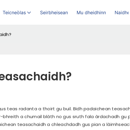
Teicneòlas
Seirbheisean
Mu dheidhinn
Naidh
aidh?
 teasachaidh?
 gus teas radanta a thoirt gu buil. Bidh padaichean teasac
ùr-bhreith a chumail blàth no gus sruth fala àrdachadh gu 
adaichean teasachaidh a chleachdadh gus pian a làimhsea