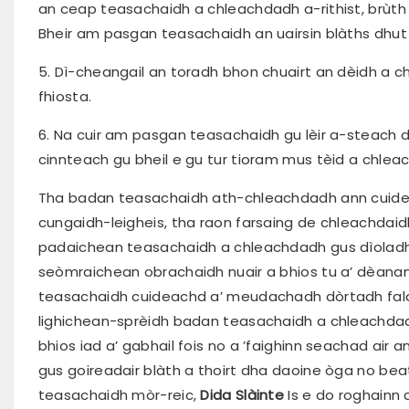
an ceap teasachaidh a chleachdadh a-rithist, brùth
Bheir am pasgan teasachaidh an uairsin blàths dhut 
5. Dì-cheangail an toradh bhon chuairt an dèidh a ch
fhiosta.
6. Na cuir am pasgan teasachaidh gu lèir a-steach 
cinnteach gu bheil e gu tur tioram mus tèid a chlea
Tha badan teasachaidh ath-chleachdadh ann cuide
cungaidh-leigheis, tha raon farsaing de chleachdai
padaichean teasachaidh a chleachdadh gus dìoladh
seòmraichean obrachaidh nuair a bhios tu a’ dèanam
teasachaidh cuideachd a’ meudachadh dòrtadh fala, a’
lighichean-sprèidh badan teasachaidh a chleachdadh
bhios iad a’ gabhail fois no a ’faighinn seachad ai
gus goireadair blàth a thoirt dha daoine òga no be
teasachaidh mòr-reic,
Dida Slàinte
Is e do roghainn