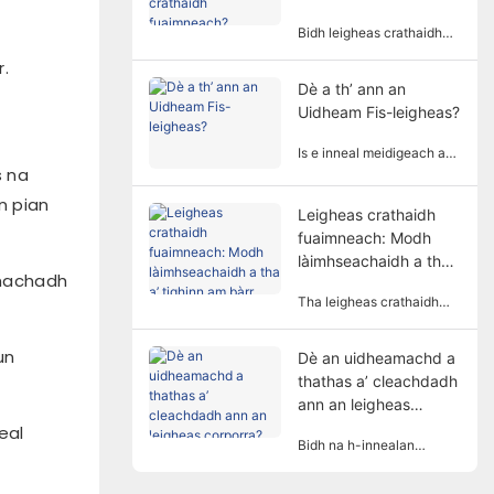
toirt a-steach grunn
fuaimneach?
fhactaran agus tomhasan.
Bidh leigheas crathaidh
fuaimneach a’ cleachdadh
.
tricead tonn fuaim
Dè a th’ ann an
sònraichte agus
Uidheam Fis-leigheas?
amplitudes gus bodhaig
an duine a làimhseachadh
ann an dòigh neo-
Is e inneal meidigeach a
s na
ionnsaigheach, agus tha e
th’ ann an uidheamachd
air a chleachdadh gu
fiseadh-leigheis a bhios a’
n pian
farsaing ann an grunn
coileanadh
Leigheas crathaidh
raointean ath-
làimhseachadh
fuaimneach: Modh
ghnàthachaidh.
stèidhichte air
làimhseachaidh a tha
prionnsapalan corporra.
athachadh
a’ tighinn am bàrr
Bidh e a’ cuideachadh
Tha leigheas crathaidh
euslaintich le faochadh a
fuaimneach, mar dhòigh
thoirt do chomharran agus
làimhseachaidh gun
a’ toirt air ais gnìomhan
un
Dè an uidheamachd a
samhail agus gealltanach,
bodhaig ann an dòigh
thathas a’ cleachdadh
a’ tarraing aire dhaoine
neo-ionnsaigheach.
mean air mhean.
ann an leigheas
corporra?
eal
Bidh na h-innealan
leigheas corporra sin a’
cleachdadh factaran