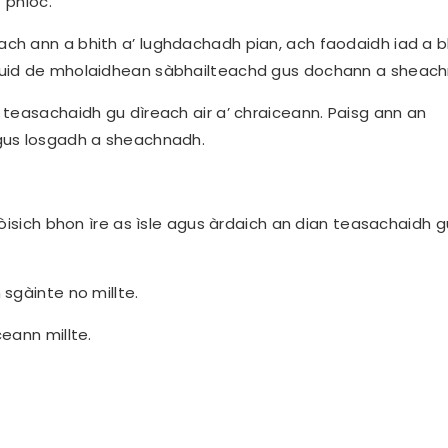
’phloc.
h ann a bhith a’ lughdachadh pian, ach faodaidh iad a b
cuid de mholaidhean sàbhailteachd gus dochann a sheac
teasachaidh gu dìreach air a’ chraiceann. Paisg ann an
gus losgadh a sheachnadh.
òisich bhon ìre as ìsle agus àrdaich an dian teasachaidh g
sgàinte no millte.
eann millte.