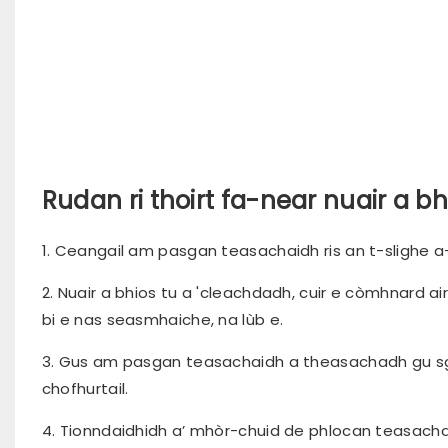
Rudan ri thoirt fa-near nuair a 
1. Ceangail am pasgan teasachaidh ris an t-slighe 
2. Nuair a bhios tu a 'cleachdadh, cuir e còmhnard a
bi e nas seasmhaiche, na lùb e.
3. Gus am pasgan teasachaidh a theasachadh gu sgio
chofhurtail.
4. Tionndaidhidh a’ mhòr-chuid de phlocan teasach