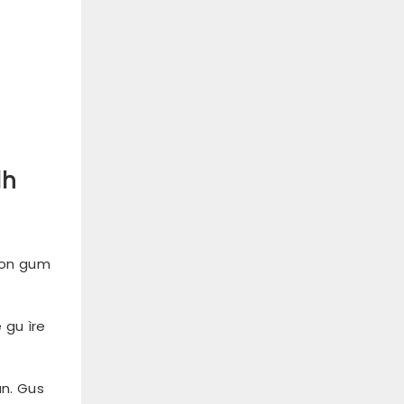
dh
rson gum
 gu ìre
n. Gus