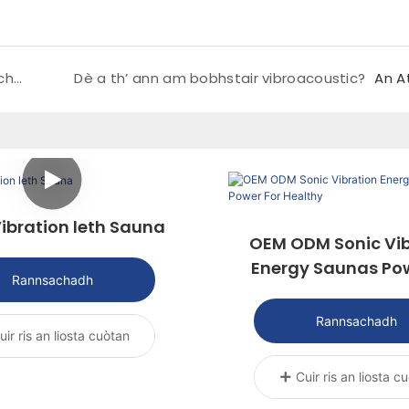
An urrainn dhut am fòn agad a thoirt a-steach don t-sauna?
Dè a th’ ann am bobhstair vibroacoustic?
An A
Vibration leth Sauna
OEM ODM Sonic Vib
Energy Saunas Pow
Rannsachadh
Healthy
Rannsachadh
uir ris an liosta cuòtan
Cuir ris an liosta c