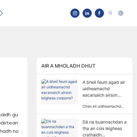
eachdan
Cuir fios
AIR A MHOLADH DHUT
A bheil feum agad air
uidheamachd
eacarsaich airson
leigheas corporra?
Chan eil uidheamachd
eacarsaich an-còmhnaidh
haidh gu
riatanach airson leigheas
Dè na buannachdan a
pàirtean
corporra. Tha an fheum air
tha an cois leigheas
uidheamachd eacarsaich
chadh no
airson leigheas corporra a’
crathaidh