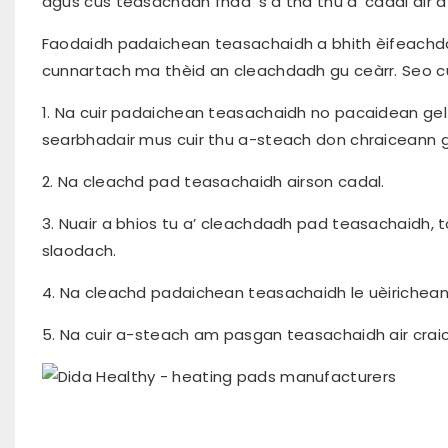
agus cus teasachadh fhad ‘s a tha thu a’ cadal air a 
Faodaidh padaichean teasachaidh a bhith èifeachdac
cunnartach ma thèid an cleachdadh gu ceàrr. Seo 
1. Na cuir padaichean teasachaidh no pacaidean gel 
searbhadair mus cuir thu a-steach don chraiceann 
2. Na cleachd pad teasachaidh airson cadal.
3. Nuair a bhios tu a’ cleachdadh pad teasachaidh, t
slaodach.
4. Na cleachd padaichean teasachaidh le uèirichean 
5. Na cuir a-steach am pasgan teasachaidh air craic