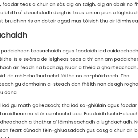
faodar teas a chuir an sàs aig an taigh, aig an obair no f
 a bhith a' cleachdadh deigh is teas airson pian a lùghdac
t bruidhinn ris an dotair agad mus tòisich thu air làimhse
achaidh
padaichean teasachaidh agus faodaidh iad cuideachadh
fèithe. Is e seòrsa de leigheas teas a th’ ann am padaiche
ch air feadh na bodhaig. Nuair a thèid a ghoirteachadh,
irt do mhì-chofhurtachd fèithe no co-phàirteach. Tha
steach gu domhainn a-steach don fhèith nan deagh rogha
u dona.
 iad gu math goireasach; tha iad so-ghiùlain agus faodar
ataraidhean no stòr cumhachd aca. Faodaidh luchd-cleac
uidheachadh a thathar a’ làimhseachadh a lughdachadh. N
son feart dùnadh fèin-ghluasadach gus casg a chuir air l