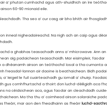
 air a’ phutan cumhachd agus ath-shuidhich an ìre teòtha
airson 60-90 mionaid eile.
leachdadh. Tha seo a’ cur casg air bho bhith air fhosglad
don inneal nigheadaireachd. Na nigh ach an caip agus dèa
chdadh.
achd a ghabhas teasachadh anns a’ mhicrowave. Ann an
dhean aig padaichean teasachaidh. Mar eisimpleir, faodar
 a dhèanamh airson an teòthachd ìosal a tha cumanta a
h freasdal-lannan air daoine is beathaichean. Bidh pada
 leigeil le fuil cuairteachadh gu iomall a’ chuirp. Faodai
 gus comhfhurtachd a thoirt don luchd-dèiligidh aca fha
r anns na cèidsichean aca, agus faodar an cleachdadh cuid
athaichean. Ma tha thu a’ coimhead airson solaraiche pad
 as fheàrr, mar aon den fheadhainn as fheàrr
luchd-saothr