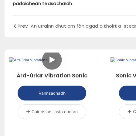
padaichean teasachaidh
Prev
Àrd-ùrlar Vibration Sonic
Sonic 
Rannsachadh
Cuir ris an liosta cuòtan
C