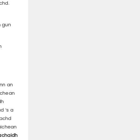
chd.
h gun
n
nn an
ichean
dh
d ‘s a
eachd
aichean
achaidh