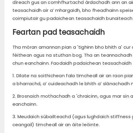
dìreach gus an comhfhurtachd àrdachadh ann an ai
teasachaidh air a’ mhargaidh, bho fheadhainn spe
coimpiutair gu padaichean teasachaidh bunaiteach a
Feartan pad teasachaidh
Tha mòran amannan pian a 'tighinn bho bhith a' cur
fèithean agus na stuthan bog. Tha an teannachadh s
chun eanchainn. Faodaidh padaichean teasachaidh fao
1. Dilate na soithichean fala timcheall air an raon p
a bharrachd, a’ cuideachadh le bhith a’ slànachadh 
2. Brosnaich mothachadh a 'chraicinn, agus mar sin
eanchainn.
3. Meudaich sùbailteachd (agus lughdaich stiffness 
ceangail) timcheall air an àite leòinte.