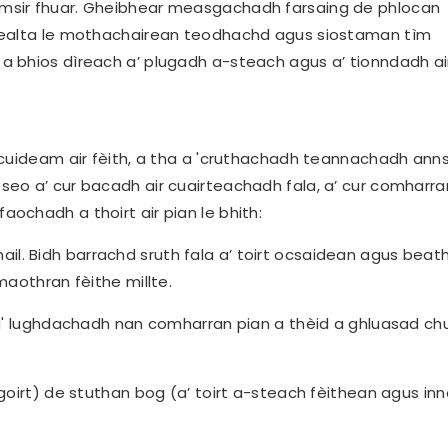
msir fhuar. Gheibhear measgachadh farsaing de phlocan
isealta le mothachairean teodhachd agus siostaman tìm
 bhios dìreach a’ plugadh a-steach agus a’ tionndadh air
 cuideam air fèith, a tha a 'cruthachadh teannachadh ann
eo a’ cur bacadh air cuairteachadh fala, a’ cur comharra
chadh a thoirt air pian le bhith:
ianail. Bidh barrachd sruth fala a’ toirt ocsaidean agus be
maothran fèithe millte.
 a' lughdachadh nan comharran pian a thèid a ghluasad ch
goirt) de stuthan bog (a’ toirt a-steach fèithean agus inn