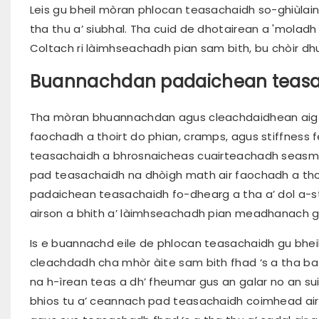
Leis gu bheil mòran phlocan teasachaidh so-ghiùlain, 
tha thu a’ siubhal. Tha cuid de dhotairean a 'moladh
Coltach ri làimhseachadh pian sam bith, bu chòir dhu
Buannachdan padaichean teas
Tha mòran bhuannachdan agus cleachdaidhean aig 
faochadh a thoirt do phian, cramps, agus stiffness 
teasachaidh a bhrosnaicheas cuairteachadh seasmha
pad teasachaidh na dhòigh math air faochadh a tho
padaichean teasachaidh fo-dhearg a tha a’ dol a-
airson a bhith a’ làimhseachadh pian meadhanach g
Is e buannachd eile de phlocan teasachaidh gu bheil
cleachdadh cha mhòr àite sam bith fhad ‘s a tha b
na h-ìrean teas a dh’ fheumar gus an galar no an s
bhios tu a’ ceannach pad teasachaidh coimhead air