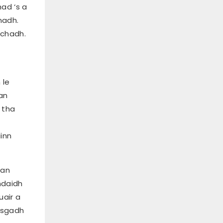
fiosaigeach leithid dealan,
had ‘s a
solas, teas, magnetachd,
hadh.
msaa. gus euslaintich a
làimhseachadh tro
achadh.
dhòighean saidheansail
gus adhbhar faochadh
pian a choileanadh,
adhartachadh
slànachadh, agus
 le
gnìomhan ath-
an
nuadhachadh.
 tha
inn
 an
hdaidh
uair a
osgadh