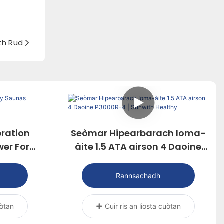
th Rud
ration
Seòmar Hipearbarach Ioma-
er For
àite 1.5 ATA airson 4 Daoine
P3000R-4 | Sunwith Healthy
Rannsachadh
uòtan
Cuir ris an liosta cuòtan