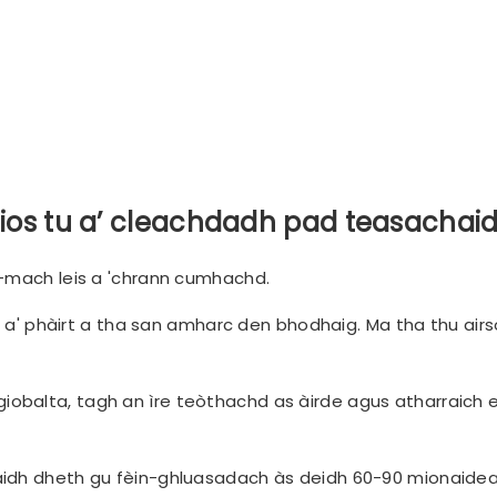
bhios tu a’ cleachdadh pad teasachai
a-mach leis a 'chrann cumhachd.
ir a' phàirt a tha san amharc den bhodhaig. Ma tha thu ai
balta, tagh an ìre teòthachd as àirde agus atharraich e
aidh dheth gu fèin-ghluasadach às deidh 60-90 mionaidea