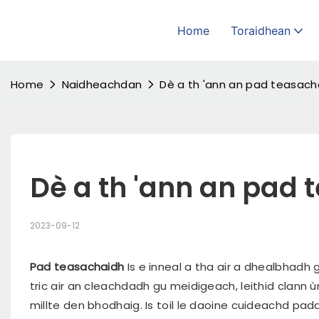
Home
Toraidhean
Home
Naidheachdan
Dè a th 'ann an pad teasach
Dè a th 'ann an pad
2023-09-12
Pad teasachaidh
Is e inneal a tha air a dhealbhadh
tric air an cleachdadh gu meidigeach, leithid clann 
millte den bhodhaig. Is toil le daoine cuideachd p