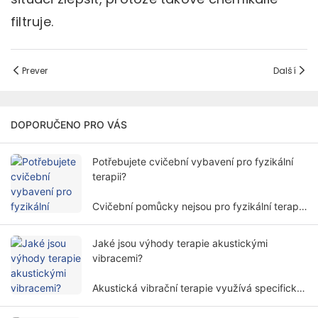
filtruje.
Prever
Další
DOPORUČENO PRO VÁS
Potřebujete cvičební vybavení pro fyzikální
terapii?
Cvičební pomůcky nejsou pro fyzikální terapii
vždy nutné. Potřeba cvičebního vybavení pro
fyzikální terapii zahrnuje více faktorů a
Jaké jsou výhody terapie akustickými
dimenzí.
vibracemi?
Akustická vibrační terapie využívá specifické
frekvence a amplitudy zvukových vln k
ošetření lidského těla neinvazivním způsobem