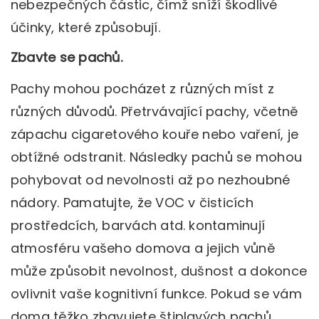
nebezpečných částic, čímž sníží škodlivé
účinky, které způsobují.
Zbavte se pachů.
Pachy mohou pocházet z různých míst z
různých důvodů. Přetrvávající pachy, včetně
zápachu cigaretového kouře nebo vaření, je
obtížné odstranit. Následky pachů se mohou
pohybovat od nevolnosti až po nezhoubné
nádory. Pamatujte, že VOC v čisticích
prostředcích, barvách atd. kontaminují
atmosféru vašeho domova a jejich vůně
může způsobit nevolnost, dušnost a dokonce
ovlivnit vaše kognitivní funkce. Pokud se vám
doma těžko zbavujete štiplavých pachů,