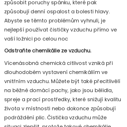
způsobit poruchy spánku, které pak
způsobují denní ospalost a bolesti hlavy.
Abyste se těmto problémům vyhnuli, je
nejlepší používat čističky vzduchu přímo ve
vaší ložnici po celou noc
Odstraňte chemikálie ze vzduchu.
Vícenásobná chemická citlivost vzniká při
dlouhodobém vystavení chemikáliím ve
vnitřním vzduchu. Můžete být také přecitlivělí
na běžné domácí pachy, jako jsou bělidla,
spreje a prací prostředky, které snižují kvalitu
života v místnosti nebo dokonce způsobují
podráždění plic. Čistička vzduchu může
situaci zlepšit, protože takové chemikálie