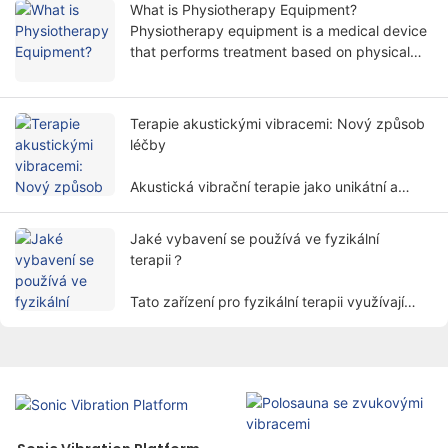
What is Physiotherapy Equipment?
a je široce používána v různých
Physiotherapy equipment is a medical device
rehabilitačních oborech.
that performs treatment based on physical
principles. It helps patients relieve symptoms
and restore body functions in a non-invasive
way.
Terapie akustickými vibracemi: Nový způsob
léčby
Akustická vibrační terapie jako unikátní a
perspektivní léčebná metoda postupně
přitahuje pozornost lidí.
Jaké vybavení se používá ve fyzikální
terapii？
Tato zařízení pro fyzikální terapii využívají
fyzikální faktory, jako je elektřina, světlo,
teplo, magnetismus atd. léčit pacienty pomocí
vědeckých metod k dosažení účelu úlevy od
bolesti, podpory hojení a obnovy funkcí.