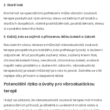
2. Starší lidé
Kromě lidí se speciálními potřebami může vibrační zvuková
terapie poskytnout významnou úlevu od běžných příznaků u
starších dospělých, včetně podrážděnosti, podrážděnosti, stresu
a vysokého krevního tlaku.
3. Každý, kdo se zajímá o přirozenou léčbu bolesti a úzkosti
Navozením stavu relaxace může být vibroakustická zvuková
terapie prospěšná pro každého, kdo potřebuje fyzický a duševní
odpočinek. Ať už pociťujete zvýšený stres, zvýšený krevní tlak,
chronické bolesti hlavy, nevolnost, chronickou bolest, svalové
napětí nebo problémy s duševním zdravím, vibroakustický
terapeutický produkt může být pro vás to pravé. Začněte se cítit
nejlépe díky přírodní a bezpečné léčbě.
Potenciální rizika a úvahy pro vibroakustickou
terapii
I když se ukázalo, že vibroakustická zvuková terapie má mnoho
potenciálních přínosů, je důležité si uvědomit možná rizika a