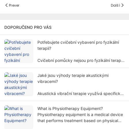
Prever
Další
DOPORUČENO PRO VÁS
Potřebujete cvičební vybavení pro fyzikální
terapii?
Cvičební pomůcky nejsou pro fyzikální terapii
vždy nutné. Potřeba cvičebního vybavení pro
fyzikální terapii zahrnuje více faktorů a
Jaké jsou výhody terapie akustickými
dimenzí.
vibracemi?
Akustická vibrační terapie využívá specifické
frekvence a amplitudy zvukových vln k
ošetření lidského těla neinvazivním způsobem
What is Physiotherapy Equipment?
a je široce používána v různých
Physiotherapy equipment is a medical device
rehabilitačních oborech.
that performs treatment based on physical
principles. It helps patients relieve symptoms