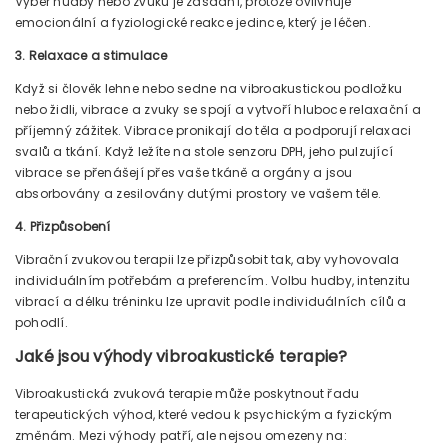
Výběr hudby nebo zvuku je zásadní, protože ovlivňuje
emocionální a fyziologické reakce jedince, který je léčen.
3. Relaxace a stimulace
Když si člověk lehne nebo sedne na vibroakustickou podložku
nebo židli, vibrace a zvuky se spojí a vytvoří hluboce relaxační a
příjemný zážitek. Vibrace pronikají do těla a podporují relaxaci
svalů a tkání. Když ležíte na stole senzoru DPH, jeho pulzující
vibrace se přenášejí přes vaše tkáně a orgány a jsou
absorbovány a zesilovány dutými prostory ve vašem těle.
4. Přizpůsobení
Vibrační zvukovou terapii lze přizpůsobit tak, aby vyhovovala
individuálním potřebám a preferencím. Volbu hudby, intenzitu
vibrací a délku tréninku lze upravit podle individuálních cílů a
pohodlí.
Jaké jsou výhody vibroakustické terapie?
Vibroakustická zvuková terapie může poskytnout řadu
terapeutických výhod, které vedou k psychickým a fyzickým
změnám. Mezi výhody patří, ale nejsou omezeny na: