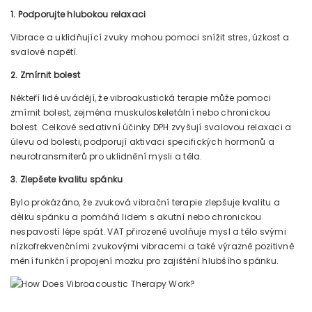
1. Podporujte hlubokou relaxaci
Vibrace a uklidňující zvuky mohou pomoci snížit stres, úzkost a
svalové napětí.
2. Zmírnit bolest
Někteří lidé uvádějí, že vibroakustická terapie může pomoci
zmírnit bolest, zejména muskuloskeletální nebo chronickou
bolest. Celkové sedativní účinky DPH zvyšují svalovou relaxaci a
úlevu od bolesti, podporují aktivaci specifických hormonů a
neurotransmiterů pro uklidnění mysli a těla.
3. Zlepšete kvalitu spánku
Bylo prokázáno, že zvuková vibrační terapie zlepšuje kvalitu a
délku spánku a pomáhá lidem s akutní nebo chronickou
nespavostí lépe spát. VAT přirozeně uvolňuje mysl a tělo svými
nízkofrekvenčními zvukovými vibracemi a také výrazně pozitivně
mění funkční propojení mozku pro zajištění hlubšího spánku.