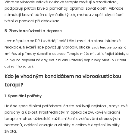
Vibrace vibroakustické zvukové terapie zvyšují vazodilataci,
podporují průtok krve a pomáhají optimalizovat oběh. Vibrace
stimulují krevní oběh a lymfatický tok, mohou zlepšit okysličení
tkání a pomoci při detoxikaci.
5. Zbavte se úzkosti a deprese
Jemné pulsace DPH uvádějí celé tělo i mysl do stavu hluboké
relaxace. Někteří lidé považují vibroakustické
zvuk
terapie pomáhá
zmírňovat příznaky úzkosti a deprese. Terapie může mít uklidňující účinky a
účinky na zlepšení nálady, což z ní činí užitečný doplňkový přístup k řízení
duševního zdraví.
Kdo je vhodným kandidátem na vibroakustickou
terapii?
1. Speciální potřeby
Lidé se speciálními potřebami často zažívají nejistotu, smyslové
poruchy a úzkost. Prostřednictvím aplikace zvukové vibrační
terapie mohou uživatelé zažít snížení uvolňování stresových
hormonů, zvýšení energie a vitality a celkové zlepšení kvality
života.