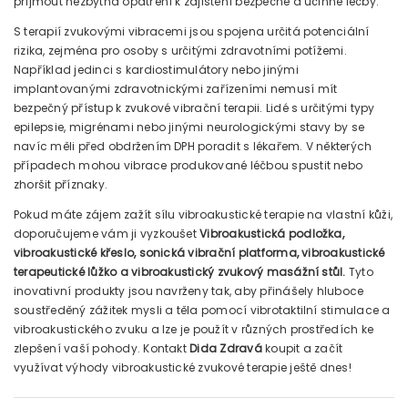
přijmout nezbytná opatření k zajištění bezpečné a účinné léčby.
S terapií zvukovými vibracemi jsou spojena určitá potenciální
rizika, zejména pro osoby s určitými zdravotními potížemi.
Například jedinci s kardiostimulátory nebo jinými
implantovanými zdravotnickými zařízeními nemusí mít
bezpečný přístup k zvukové vibrační terapii. Lidé s určitými typy
epilepsie, migrénami nebo jinými neurologickými stavy by se
navíc měli před obdržením DPH poradit s lékařem. V některých
případech mohou vibrace produkované léčbou spustit nebo
zhoršit příznaky.
Pokud máte zájem zažít sílu vibroakustické terapie na vlastní kůži,
doporučujeme vám ji vyzkoušet
Vibroakustická podložka,
vibroakustické křeslo, sonická vibrační platforma, vibroakustické
terapeutické lůžko a vibroakustický zvukový masážní stůl.
Tyto
inovativní produkty jsou navrženy tak, aby přinášely hluboce
soustředěný zážitek mysli a těla pomocí vibrotaktilní stimulace a
vibroakustického zvuku a lze je použít v různých prostředích ke
zlepšení vaší pohody. Kontakt
Dida Zdravá
koupit a začít
využívat výhody vibroakustické zvukové terapie ještě dnes!