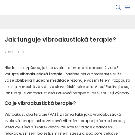
Jak funguje vibroakustická terapie?
2023-10-17
Hledali jste způsob, jak se uvolnit a uniknout chaosu života?
Vstupte
vibroakustická terapie
. Zavřete oči a představte si, že
vaše oblíbená hudební meditace rezonuje vaším tělem, rozpouští
stres a zanechává vás ve stavu čisté relaxace. A teď’Podívejte se,
jak funguje vibroakustická zvuková terapie a jaké jsou její výhody.
Co je vibroakustická terapie?
Vibroakustická terapie (VAT), známá také jako vibroakustická
zvuková terapie nebo zvuková vibrační terapie, je forma terapie,
která využívá nízkofrekvenční zvukové vibrace k navození
relaxace, snížení bolesti, zmírnění stresu a podpoře celkové