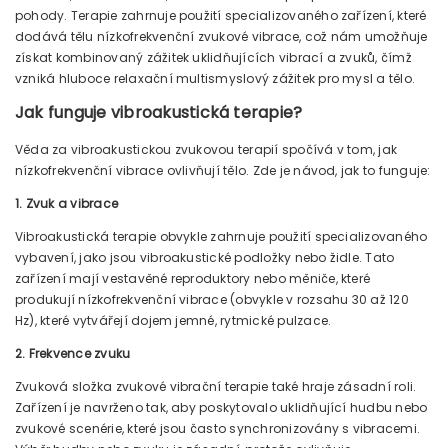
pohody. Terapie zahrnuje použití specializovaného zařízení, které
dodává tělu nízkofrekvenční zvukové vibrace, což nám umožňuje
získat kombinovaný zážitek uklidňujících vibrací a zvuků, čímž
vzniká hluboce relaxační multismyslový zážitek pro mysl a tělo.
Jak funguje vibroakustická terapie?
Věda za vibroakustickou zvukovou terapií spočívá v tom, jak
nízkofrekvenční vibrace ovlivňují tělo. Zde je návod, jak to funguje:
1. Zvuk a vibrace
Vibroakustická terapie obvykle zahrnuje použití specializovaného
vybavení, jako jsou vibroakustické podložky nebo židle. Tato
zařízení mají vestavěné reproduktory nebo měniče, které
produkují nízkofrekvenční vibrace (obvykle v rozsahu 30 až 120
Hz), které vytvářejí dojem jemné, rytmické pulzace.
2. Frekvence zvuku
Zvuková složka zvukové vibrační terapie také hraje zásadní roli.
Zařízení je navrženo tak, aby poskytovalo uklidňující hudbu nebo
zvukové scenérie, které jsou často synchronizovány s vibracemi.