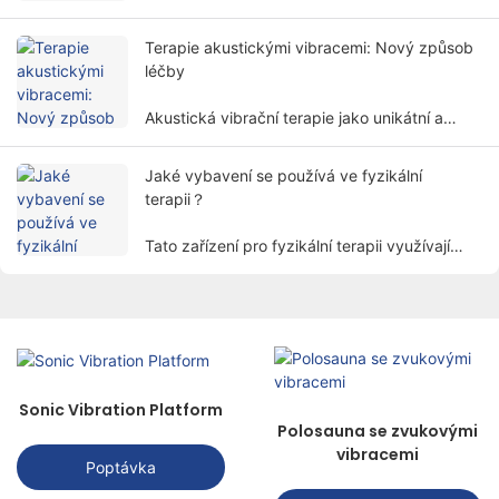
and restore body functions in a non-invasive
way.
Terapie akustickými vibracemi: Nový způsob
léčby
Akustická vibrační terapie jako unikátní a
perspektivní léčebná metoda postupně
přitahuje pozornost lidí.
Jaké vybavení se používá ve fyzikální
terapii？
Tato zařízení pro fyzikální terapii využívají
fyzikální faktory, jako je elektřina, světlo,
teplo, magnetismus atd. léčit pacienty pomocí
vědeckých metod k dosažení účelu úlevy od
bolesti, podpory hojení a obnovy funkcí.
Sonic Vibration Platform
Polosauna se zvukovými
vibracemi
Poptávka