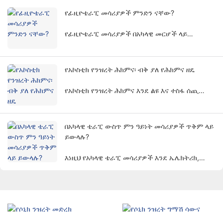
መስኮች በሰፊው ጥቅም ላይ ይውላል።
የፊዚዮቴራፒ መሳሪያዎች ምንድን ናቸው?
የፊዚዮቴራፒ መሳሪያዎች በአካላዊ መርሆች ላይ
በመመርኮዝ ህክምናን የሚያከናውን የሕክምና መሳሪያ ነው.
ሕመምተኞች የሕመም ምልክቶችን ለማስታገስ እና
የሰውነት ተግባራትን ወራሪ ባልሆነ መንገድ እንዲመልሱ
የአኮስቲክ የንዝረት ሕክምና፡ ብቅ ያለ የሕክምና ዘዴ
ይረዳል.
የአኮስቲክ የንዝረት ሕክምና እንደ ልዩ እና ተስፋ ሰጪ
የሕክምና ዘዴ ቀስ በቀስ የሰዎችን ትኩረት እየሳበ ነው።
በአካላዊ ቴራፒ ውስጥ ምን ዓይነት መሳሪያዎች ጥቅም ላይ
ይውላሉ?
እነዚህ የአካላዊ ቴራፒ መሳሪያዎች እንደ ኤሌክትሪክ,
ብርሃን, ሙቀት, ማግኔትዝም, ወዘተ የመሳሰሉ አካላዊ
ሁኔታዎችን ይጠቀማሉ. ህመምን ለማስታገስ, ፈውስን
ለማስተዋወቅ እና ተግባራትን ወደነበረበት ለመመለስ
ዓላማን ለማሳካት በሳይንሳዊ ዘዴዎች በሽተኞችን ለማከም.