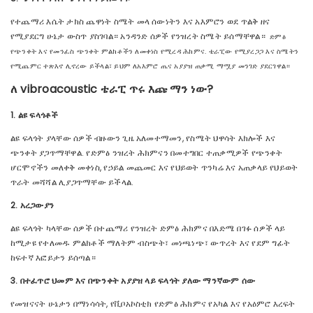
የተጨማሪ እሴት ታክስ ጨዋነት ስሜት መላ ሰውነትን እና አእምሮን ወደ ጥልቅ ዘና
የሚያደርግ ሁኔታ ውስጥ ያስገባል። አንዳንድ ሰዎች የንዝረት ስሜት ይሰማቸዋል።
ድምፅ
የጭንቀት እና የመንፈስ ጭንቀት ምልክቶችን ለመቀነስ የሚረዳ ሕክምና. ቴራፒው የሚያረጋጋ እና ስሜትን
የሚጨምር ተጽእኖ ሊኖረው ይችላል፣ ይህም ለአእምሮ ጤና አያያዝ ጠቃሚ ማሟያ መንገድ ያደርገዋል።
ለ vibroacoustic ቴራፒ ጥሩ እጩ ማን ነው?
1. ልዩ ፍላጎቶች
ልዩ ፍላጎት ያላቸው ሰዎች ብዙውን ጊዜ አለመተማመን, የስሜት ህዋሳት እክሎች እና
ጭንቀት ያጋጥማቸዋል. የድምፅ ንዝረት ሕክምናን በመተግበር ተጠቃሚዎች የጭንቀት
ሆርሞኖችን መለቀቅ መቀነስ, የኃይል መጨመር እና የህይወት ጥንካሬ እና አጠቃላይ የህይወት
ጥራት መሻሻል ሊያጋጥማቸው ይችላል.
2. አረጋውያን
ልዩ ፍላጎት ካላቸው ሰዎች በተጨማሪ የንዝረት ድምፅ ሕክምና በእድሜ በገፉ ሰዎች ላይ
ከሚታዩ የተለመዱ ምልክቶች ማለትም ብስጭት፣ መነጫነጭ፣ ውጥረት እና የደም ግፊት
ከፍተኛ እፎይታን ይሰጣል።
3. በተፈጥሮ ህመም እና በጭንቀት አያያዝ ላይ ፍላጎት ያለው ማንኛውም ሰው
የመዝናናት ሁኔታን በማነሳሳት, የቪቦአኮስቲክ የድምፅ ሕክምና የአካል እና የአዕምሮ እረፍት