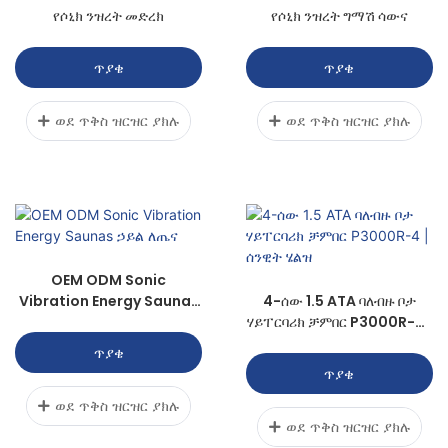
የሶኒክ ንዝረት መድረክ
የሶኒክ ንዝረት ግማሽ ሳውና
ጥያቄ
ጥያቄ
ወደ ጥቅስ ዝርዝር ያክሉ
ወደ ጥቅስ ዝርዝር ያክሉ
OEM ODM Sonic
Vibration Energy Saunas
4-ሰው 1.5 ATA ባለብዙ ቦታ
ኃይል ለጤና
ሃይፐርባሪክ ቻምበር P3000R-4 |
ሰንዊት ሄልዝ
ጥያቄ
ጥያቄ
ወደ ጥቅስ ዝርዝር ያክሉ
ወደ ጥቅስ ዝርዝር ያክሉ