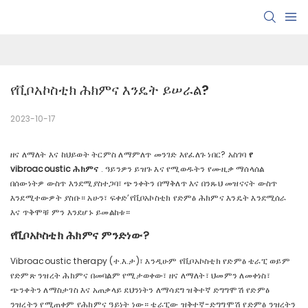
የቪቦአኮስቲክ ሕክምና እንዴት ይሠራል?
2023-10-17
ዘና ለማለት እና ከህይወት ትርምስ ለማምለጥ መንገድ እየፈለጉ ነበር? አስገባ
የ
vibroacoustic ሕክምና
. ዓይንዎን ይዝጉ እና የሚወዱትን የሙዚቃ ማሰላሰል
በሰውነትዎ ውስጥ እንደሚያስተጋባ፣ ጭንቀትን በማቅለጥ እና በንጹህ መዝናናት ውስጥ
እንደሚተውዎት ያስቡ። አሁን፣ ፍቀድ’የቪቦአኮስቲክ የድምፅ ሕክምና እንዴት እንደሚሰራ
እና ጥቅሞቹ ምን እንደሆኑ ይመልከቱ።
የቪቦአኮስቲክ ሕክምና ምንድነው?
Vibroacoustic therapy (ተ.እ.ታ)፣ እንዲሁም የቪቦአኮስቲክ የድምፅ ቴራፒ ወይም
የድምጽ ንዝረት ሕክምና በመባልም የሚታወቀው፣ ዘና ለማለት፣ ህመምን ለመቀነስ፣
ጭንቀትን ለማስታገስ እና አጠቃላይ ደህንነትን ለማሳደግ ዝቅተኛ ድግግሞሽ የድምፅ
ንዝረትን የሚጠቀም የሕክምና ዓይነት ነው። ቴራፒው ዝቅተኛ-ድግግሞሽ የድምፅ ንዝረትን