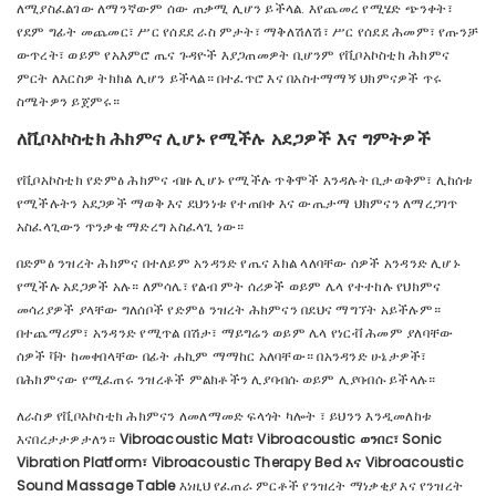
ለሚያስፈልገው ለማንኛውም ሰው ጠቃሚ ሊሆን ይችላል. እየጨመረ የሚሄድ ጭንቀት፣
የደም ግፊት መጨመር፣ ሥር የሰደደ ራስ ምታት፣ ማቅለሽለሽ፣ ሥር የሰደደ ሕመም፣ የጡንቻ
ውጥረት፣ ወይም የአእምሮ ጤና ጉዳዮች እያጋጠመዎት ቢሆንም የቪቦአኮስቲክ ሕክምና
ምርት ለእርስዎ ትክክል ሊሆን ይችላል። በተፈጥሮ እና በአስተማማኝ ህክምናዎች ጥሩ
ስሜትዎን ይጀምሩ።
ለቪቦአኮስቲክ ሕክምና ሊሆኑ የሚችሉ አደጋዎች እና ግምትዎች
የቪቦአኮስቲክ የድምፅ ሕክምና ብዙ ሊሆኑ የሚችሉ ጥቅሞች እንዳሉት ቢታወቅም፣ ሊከሰቱ
የሚችሉትን አደጋዎች ማወቅ እና ደህንነቱ የተጠበቀ እና ውጤታማ ህክምናን ለማረጋገጥ
አስፈላጊውን ጥንቃቄ ማድረግ አስፈላጊ ነው።
በድምፅ ንዝረት ሕክምና በተለይም አንዳንድ የጤና እክል ላለባቸው ሰዎች አንዳንድ ሊሆኑ
የሚችሉ አደጋዎች አሉ። ለምሳሌ፣ የልብ ምት ሰሪዎች ወይም ሌላ የተተከሉ የህክምና
መሳሪያዎች ያላቸው ግለሰቦች የድምፅ ንዝረት ሕክምናን በደህና ማግኘት አይችሉም።
በተጨማሪም፣ አንዳንድ የሚጥል በሽታ፣ ማይግሬን ወይም ሌላ የነርቭ ሕመም ያለባቸው
ሰዎች ቫት ከመቀበላቸው በፊት ሐኪም ማማከር አለባቸው። በአንዳንድ ሁኔታዎች፣
በሕክምናው የሚፈጠሩ ንዝረቶች ምልክቶችን ሊያባብሱ ወይም ሊያባብሱ ይችላሉ።
ለራስዎ የቪቦአኮስቲክ ሕክምናን ለመለማመድ ፍላጎት ካሎት ፣ ይህንን እንዲመለከቱ
እናበረታታዎታለን።
Vibroacoustic Mat፣ Vibroacoustic ወንበር፣ Sonic
Vibration Platform፣ Vibroacoustic Therapy Bed እና Vibroacoustic
Sound Massage Table
እነዚህ የፈጠራ ምርቶች የንዝረት ማነቃቂያ እና የንዝረት