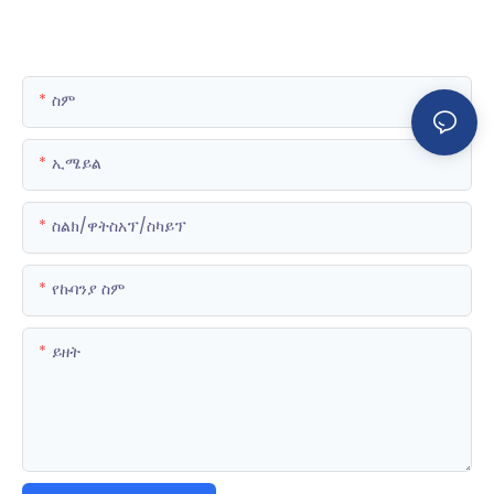
ስም
ኢሜይል
ስልክ/ዋትስአፕ/ስካይፕ
የኩባንያ ስም
ይዘት