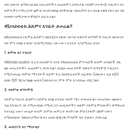
ወደ ሰውነት ለማድረስ ልዩ መሳሪያዎችን መጠቀምን ያካትታል ፣ይህም የተቀናጀ ንዝረትን እና
ድምጾችን የማረጋጋት ልምድ እንድንቀበል ያስችለናል ፣ለአእምሮ እና አካል ጥልቅ የሆነ ዘና ያለ
የብዝሃ-ስሜታዊ ተሞክሮን ይፈጥራል።
የቪቦአኮስቲክ ሕክምና እንዴት ይሠራል?
ከቪቦአኮስቲክ የድምፅ ሕክምና በስተጀርባ ያለው ሳይንስ ዝቅተኛ ድግግሞሽ ንዝረት በሰውነት
ላይ ምን ያህል ተጽዕኖ እንደሚያሳድር ላይ ነው። እንዴት እንደሚሰራ እነሆ:
1. ድምጽ እና ንዝረት
Vibroacoustic ቴራፒ በተለምዶ እንደ የቪቦአኮስቲክ ምንጣፎች ወይም ወንበሮች ያሉ
ልዩ መሳሪያዎችን መጠቀምን ያካትታል። እነዚህ መሳሪያዎች ዝቅተኛ ድግግሞሽ ንዝረትን
የሚያመነጩ ድምጽ ማጉያዎች ወይም ትራንስዳይሬተሮች አሏቸው (ብዙውን ጊዜ ከ30
እስከ 120 ኸርዝ ክልል ውስጥ) ለስላሳ እና ምት ምት እንዲሰጡ ያደርጋል።
2. የድምጽ ድግግሞሽ
የድምፅ ንዝረት ሕክምና የድምፅ አካል እንዲሁ ወሳኝ ሚና ይጫወታል። መሳሪያው ብዙውን
ጊዜ ከንዝረት ጋር የሚመሳሰሉ የሚያረጋጋ ሙዚቃዎችን ወይም የድምፅ ምስሎችን ለማቅረብ
የተነደፈ ነው። ሙዚቃ ወይም ድምጽ መምረጥ ወሳኝ ነው ምክንያቱም ህክምናውን
የሚወስደው ግለሰብ ስሜታዊ እና ፊዚዮሎጂያዊ ምላሾች ላይ ተጽእኖ ያሳድራል.
3. መዝናናት እና ማነቃቂያ