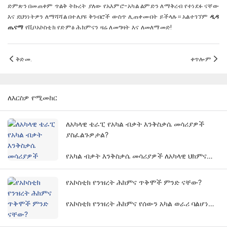
ድምጽን በመጠቀም ጥልቅ ትኩረት ያለው የአእምሮ-አካል ልምድን ለማቅረብ የተነደፉ ናቸው
እና ደህንነትዎን ለማሻሻል በተለያዩ ቅንብሮች ውስጥ ሊጠቀሙበት ይችላሉ። አልተገኘም
ዲዳ
ጤናማ
የቪቦአኮስቲክ የድምፅ ሕክምናን ዛሬ ለመግዛት እና ለመለማመድ!
ቅድመ.
ቀጥሎም
ለእርስዎ የሚመከር
ለአካላዊ ቴራፒ የአካል ብቃት እንቅስቃሴ መሳሪያዎች
ያስፈልጉዎታል?
የአካል ብቃት እንቅስቃሴ መሳሪያዎች ለአካላዊ ህክምና
ሁልጊዜ አስፈላጊ አይደሉም. የአካል ብቃት እንቅስቃሴ
የአካል ብቃት እንቅስቃሴ መሳሪያዎች አስፈላጊነት በርካታ
የአኮስቲክ የንዝረት ሕክምና ጥቅሞች ምንድ ናቸው?
ምክንያቶችን እና ልኬቶችን ያካትታል.
የአኮስቲክ የንዝረት ሕክምና የሰውን አካል ወራሪ ባልሆነ
መንገድ ለማከም የተወሰኑ የድምፅ ሞገድ ድግግሞሾችን እና
amplitudesን ይጠቀማል እና በተለያዩ የመልሶ ማቋቋም