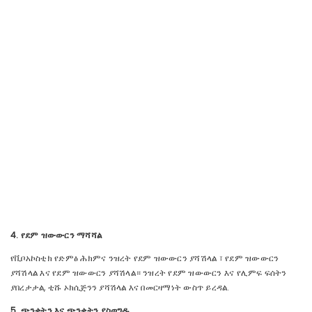
4. የደም ዝውውርን ማሻሻል
የቪቦአኮስቲክ የድምፅ ሕክምና ንዝረት የደም ዝውውርን ያሻሽላል ፣ የደም ዝውውርን
ያሻሽላል እና የደም ዝውውርን ያሻሽላል። ንዝረት የደም ዝውውርን እና የሊምፍ ፍሰትን
ያበረታታል, ቲሹ ኦክሲጅንን ያሻሽላል እና በመርዛማነት ውስጥ ይረዳል.
5. ጭንቀትን እና ጭንቀትን ያስወግዱ