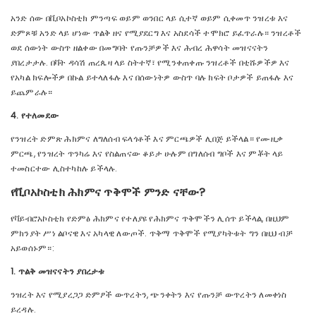
አንድ ሰው በቪቦአኮስቲክ ምንጣፍ ወይም ወንበር ላይ ሲተኛ ወይም ሲቀመጥ ንዝረቱ እና
ድምጾቹ አንድ ላይ ሆነው ጥልቅ ዘና የሚያደርግ እና አስደሳች ተሞክሮ ይፈጥራሉ። ንዝረቶች
ወደ ሰውነት ውስጥ ዘልቀው በመግባት የጡንቻዎች እና ሕብረ ሕዋሳት መዝናናትን
ያበረታታሉ. በቫት ዳሳሽ ጠረጴዛ ላይ ስትተኛ፣ የሚንቀጠቀጡ ንዝረቶች በቲሹዎችዎ እና
የአካል ክፍሎችዎ በኩል ይተላለፋሉ እና በሰውነትዎ ውስጥ ባሉ ክፍት ቦታዎች ይጠፋሉ እና
ይጨምራሉ።
4. የተለመደው
የንዝረት ድምጽ ሕክምና ለግለሰብ ፍላጎቶች እና ምርጫዎች ሊበጅ ይችላል። የሙዚቃ
ምርጫ, የንዝረት ጥንካሬ እና የስልጠናው ቆይታ ሁሉም በግለሰብ ግቦች እና ምቾት ላይ
ተመስርተው ሊስተካከሉ ይችላሉ.
የቪቦአኮስቲክ ሕክምና ጥቅሞች ምንድ ናቸው?
የቫይብሮአኮስቲክ የድምፅ ሕክምና የተለያዩ የሕክምና ጥቅሞችን ሊሰጥ ይችላል, በዚህም
ምክንያት ሥነ ልቦናዊ እና አካላዊ ለውጦች. ጥቅማ ጥቅሞች የሚያካትቱት ግን በዚህ ብቻ
አይወሰኑም።:
1. ጥልቅ መዝናናትን ያበረታቱ
ንዝረት እና የሚያረጋጋ ድምፆች ውጥረትን, ጭንቀትን እና የጡንቻ ውጥረትን ለመቀነስ
ይረዳሉ.