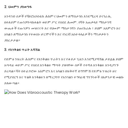
2. ህመምን ያስወግዱ
አንዳንድ ሰዎች የቫይሮአኮስቲክ ሕክምና ህመምን ለማስታገስ እንደሚረዳ ይናገራሉ,
በተለይም የጡንቻኮላክቶልት ወይም ሥር የሰደደ ሕመም. የቫት አጠቃላይ ማስታገሻ
ውጤቶች የጡንቻን መዝናናት እና የህመም ማስታገሻን ያጠናክራሉ ፣ ይህም አእምሮን እና
አካልን ለማስታገስ የተወሰኑ ሆርሞኖችን እና የነርቭ አስተላላፊዎችን ማነቃቃትን
ያበረታታል።
3. የእንቅልፍ ጥራት አሻሽል
የድምፅ ንዝረት ሕክምና የእንቅልፍ ጥራትን እና የቆይታ ጊዜን እንደሚያሻሽል ታይቷል ይህም
አጣዳፊ ወይም ሥር የሰደደ እንቅልፍ ማጣት ያለባቸው ሰዎች የተሻለ እንቅልፍ እንዲያገኙ
ይረዳል። ቫት በተፈጥሮው አእምሮን እና አካልን በዝቅተኛ ድግግሞሽ የድምፅ ንዝረት ዘና
የሚያደርግ እና ጥልቅ እንቅልፍን ለማረጋገጥ የአንጎልን ተግባራዊ ግንኙነቶች በአዎንታዊ መልኩ
ይለውጣል።