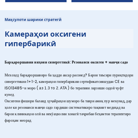
Маҳсулоти шарики стратегӣ
Камераҳои оксигени
гипербарикӣ
Барқароршавии ниҳоии синергетикӣ: Резонанси оксиген + мавҷи садо
Мехоҳед барқароршавиро ба ҳадди аксар расонед? Барои таъсири пуриқтидори
синергетикии 1+1>2, камераҳои гипербарикии сертификатсияшудаи CE ва
ISO13485-и моро (
) бо терапияи ларзиши садоӣ ҷуфт
аз 1.3 то 2. ATA
кунед.
Оксигени фишори баланд ҳуҷайраҳои шуморо ба таври амиқ пур мекунад, дар
ҳоле ки резонанси мавҷи садо гардиши систематикиро тақвият медиҳад ва
барои клиникаҳои олӣ ва некӯаҳволии хонагӣ таҷрибаи беҳамтои терапевтиро
фароҳам меорад.