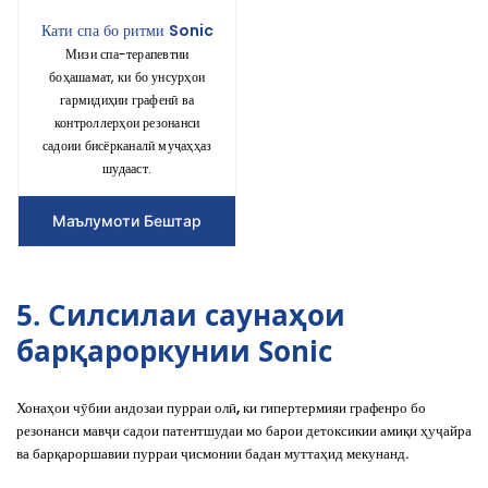
Кати спа бо ритми Sonic
Мизи спа-терапевтии
боҳашамат, ки бо унсурҳои
гармидиҳии графенӣ ва
контроллерҳои резонанси
садоии бисёрканалӣ муҷаҳҳаз
шудааст.
Маълумоти Бештар
5. Силсилаи саунаҳои
барқароркунии Sonic
Хонаҳои чӯбии андозаи пурраи олӣ, ки
гипертермияи графенро
бо
резонанси мавҷи садои патентшудаи
мо
барои детоксикии амиқи ҳуҷайра
ва барқароршавии пурраи ҷисмонии бадан муттаҳид мекунанд.