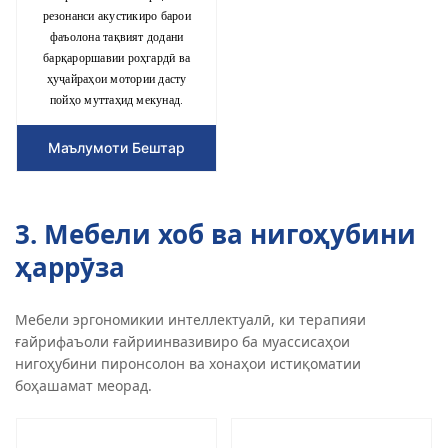
резонанси акустикиро барои
фаъолона тақвият додани
барқароршавии роҳгардӣ ва
ҳуҷайраҳои мотории дасту
пойҳо муттаҳид мекунад.
Маълумоти Бештар
3. Мебели хоб ва нигоҳубини
ҳаррӯза
Мебели эргономикии интеллектуалӣ, ки терапияи
ғайрифаъоли ғайриинвазивиро ба муассисаҳои
нигоҳубини пиронсолон ва хонаҳои истиқоматии
боҳашамат меорад.