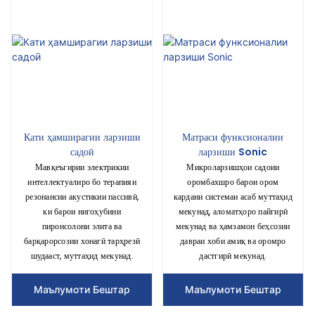
Кати ҳамширагии ларзиши
Матраси функсионалии
садоӣ
ларзиши Sonic
Мавқеъгирии электрикии
Микроларзишҳои садоии
интеллектуалиро бо терапияи
оромбахшро барои ором
резонансии акустикии пассивӣ,
кардани системаи асаб муттаҳид
ки барои нигоҳубини
мекунад, аломатҳоро пайгирӣ
пиронсолони элита ва
мекунад ва ҳамзамон беҳсозии
барқарорсозии хонагӣ тарҳрезӣ
давраи хоби амиқ ва оромро
шудааст, муттаҳид мекунад.
дастгирӣ мекунад.
Маълумоти Бештар
Маълумоти Бештар