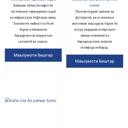
соник
Кабинаи чӯбии босифат бо
системаҳои гармидиҳии садоӣ
Пиллаи пурраи ҳамвор ва
ва инфрасурхи бофтаҳои амиқ.
футуристӣ, ки аз мавҷҳои
Танзимоти пайваст ва бозӣ
акустикии мақсаднок барои ба
барои клиникаҳои
вуҷуд овардани истироҳати
барқарорсозӣ, марказҳои
амиқи соматикӣ ва
саломатӣ ва хонаҳо.
барқарорсозии энергия
истифода мебарад.
Маълумоти Бештар
Маълумоти Бештар