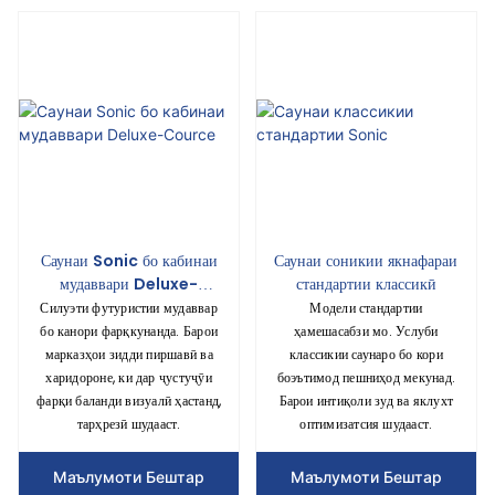
Саунаи Sonic бо кабинаи
Саунаи соникии якнафараи
мудаввари Deluxe-
стандартии классикӣ
Cource
Силуэти футуристии мудаввар
Модели стандартии
бо канори фарқкунанда. Барои
ҳамешасабзи мо. Услуби
марказҳои зидди пиршавӣ ва
классикии саунаро бо кори
харидороне, ки дар ҷустуҷӯи
боэътимод пешниҳод мекунад.
фарқи баланди визуалӣ ҳастанд,
Барои интиқоли зуд ва яклухт
тарҳрезӣ шудааст.
оптимизатсия шудааст.
Маълумоти Бештар
Маълумоти Бештар