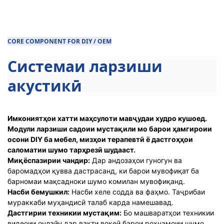
CORE COMPONENT FOR DIY / OEM
Системаи ларзиши
акустикӣ
Имкониятҳои хатти маҳсулоти мавҷудаи худро кушоед.
Модули ларзиши садоии мустақили мо барои ҳамгироии
осони DIY ба мебел, мизҳои терапевтӣ ё дастгоҳҳои
саломатии шумо тарҳрезӣ шудааст.
Миқёспазирии чандир:
Дар андозаҳои гуногун ва
баромадҳои қувва дастрасанд, ки барои мувофиқат ба
барномаи мақсадноки шумо комилан мувофиқанд.
Насби бемушкил:
Насби хеле содда ва фаҳмо. Таҷрибаи
мураккаби муҳандисӣ талаб карда намешавад.
Дастгирии техникии мустақим:
Бо машваратҳои техникии
видеоии онлайн дар вақти воқеӣ барои роҳнамоии шумо