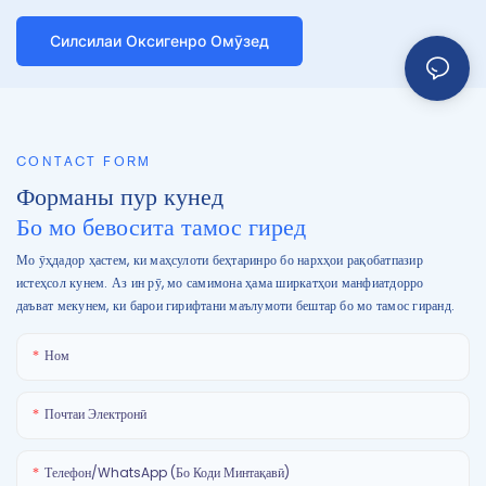
Силсилаи Оксигенро Омӯзед
CONTACT FORM
Форманы пур кунед
Бо мо бевосита тамос гиред
Мо ӯҳдадор ҳастем, ки маҳсулоти беҳтаринро бо нархҳои рақобатпазир
истеҳсол кунем. Аз ин рӯ, мо самимона ҳама ширкатҳои манфиатдорро
даъват мекунем, ки барои гирифтани маълумоти бештар бо мо тамос гиранд.
Ном
Почтаи Электронӣ
Телефон/WhatsApp (Бо Коди Минтақавӣ)