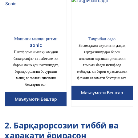
Мошини машқи ритми
Таҷрибаи садо
Sonic
Басомадҳои акустикии дақиқ
Платформаи мавҷи амудии
тарҳрезишударо барои
баландсифат ва паймоне, ки
интиқоли ларзиши ритмикии
барои машқҳои пастшиддат,
тамоми бадан истифода
барқароршавии босуръати
мебарад, ки барои муассисаҳои
машқ ва ҳолати ҷисмонӣ
фаъоли саломатӣ беҳтарин аст.
беҳтарин аст.
Маълумоти Бештар
Маълумоти Бештар
2. Барқарорсозии тиббӣ ва
ҳаракати ёрирасон