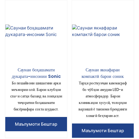
Саунаи боҳашамати
Саунаи якнафараи
дукарата-инсонии Sonic
компактӣ барои соник
Бо пешайвони шишагини арки
Тарҳи росткунҷаи каммасраф
меъмории олӣ. Барои клубҳои
бо чӯбҳои амудии LED-и
спа-и сатҳи баланд ва лоиҳаҳои
атмосферадор. Барои
тиҷоратии боҳашамати
клиникаҳои хусусӣ, толорҳои
бисёрнафара сохта шудааст.
варзишӣ ё танзими брендинги
хонагӣ беҳтарин аст.
Маълумоти Бештар
Маълумоти Бештар