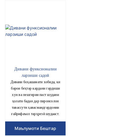
Дивани функсионалии
ларзиши садоӣ
Дивани боҳашамати хобида, ки
барои беҳтар кардани гардиши
хун ва пешгирии паст шудани
ҳолати бадан дар пиронсолон
тавассути ҳавасмандгардонии
ғайрифаъол тарҳрезӣ шудааст.
Маълумоти Бештар