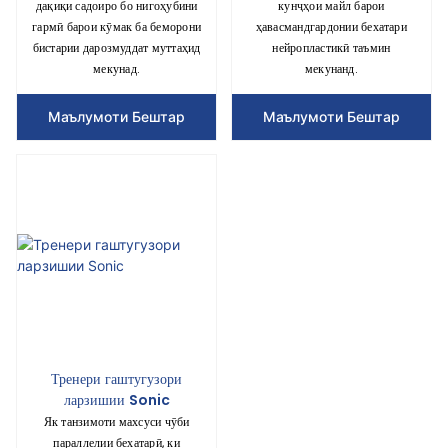
дақиқи садоиро бо нигоҳубини
кунҷҳои майл барои
гармӣ барои кӯмак ба беморони
ҳавасмандгардонии бехатари
бистарии дарозмуддат муттаҳид
нейропластикӣ таъмин
мекунад.
мекунанд.
Маълумоти Бештар
Маълумоти Бештар
Тренери гаштугузори
ларзишии Sonic
Як танзимоти махсуси чӯби
параллелии бехатарӣ, ки