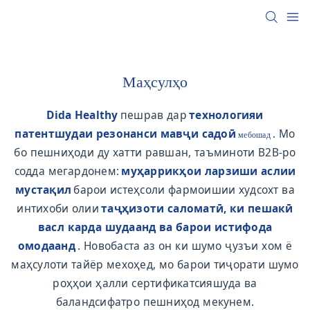
Маҳсулҳо
Dida Healthy
пешрав дар
технологияи
патентшудаи резонанси мавҷи садоӣ
. Мо
мебошад
бо пешниҳоди ду хатти равшан, таъминоти B2B-ро
содда мегардонем:
муҳаррикҳои ларзиши аслии
мустақил
барои истеҳсоли фармоишии худсохт ва
интихоби олии
таҷҳизоти саломатӣ, ки пешакӣ
васл карда шудаанд ва барои истифода
омодаанд
. Новобаста аз он ки шумо ҷузъи хом ё
маҳсулоти тайёр мехоҳед, мо барои тиҷорати шумо
роҳҳои ҳалли сертификатсияшуда ва
баландсифатро пешниҳод мекунем.