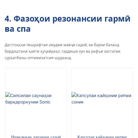
4. Фазоҳои резонансии гармӣ
ва спа
Дастгоҳҳои пешрафтаи амудии мавҷи садоӣ, ки барои баланд
бардоштани ҳаёти ҳуҷайраҳо, гардиши хун ва рафъи хастагии
суръатбахш оптимизатсия шудаанд.
Нимсаунаи ларзиши садоӣ
Капсулаи кайҳонии ритми