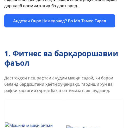
дар насб оромии хотир ба даст оред.
Андозаи Онро Намедонед? Бо Мо Тамос Гиред
1. Фитнес ва барқароршавии
фаъол
Дастгоҳҳои пешрафтаи амудии мавҷи садоӣ, ки барои
баланд бардоштани ҳаёти ҳуҷайраҳо, гардиши хун ва
рафъи хастагии суръатбахш оптимизатсия шудаанд.