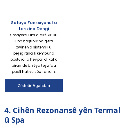
Sofaya Fonksiyonel a
Lerizîna Dengî
Sofayeke luks a dirêjkirî ku
ji bo baştirkirina gera
xwînê ya sîstemîk û
pêşîgirtina li kêmbûna
postural a hevpar di kal û
pîran de bi rêya teşwîqa
pasîf hatiye sêwirandin.
Zêdetir Agahdarî
4. Cihên Rezonansê yên Termal
û Spa