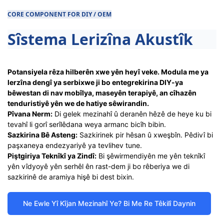
CORE COMPONENT FOR DIY / OEM
Sîstema Lerizîna Akustîk
Potansiyela rêza hilberên xwe yên heyî veke. Modula me ya
lerzîna dengî ya serbixwe ji bo entegrekirina DIY-ya
bêwestan di nav mobîlya, maseyên terapiyê, an cîhazên
tenduristiyê yên we de hatiye sêwirandin.
Pîvana Nerm:
Di gelek mezinahî û deranên hêzê de heye ku bi
tevahî li gorî serîlêdana weya armanc bicîh bibin.
Sazkirina Bê Asteng:
Sazkirinek pir hêsan û xweşbîn. Pêdivî bi
paşxaneya endezyariyê ya tevlihev tune.
Piştgiriya Teknîkî ya Zindî:
Bi şêwirmendiyên me yên teknîkî
yên vîdyoyê yên serhêl ên rast-dem ji bo rêberiya we di
sazkirinê de aramiya hişê bi dest bixin.
Ne Ewle Yî Kîjan Mezinahî Ye? Bi Me Re Têkilî Daynin