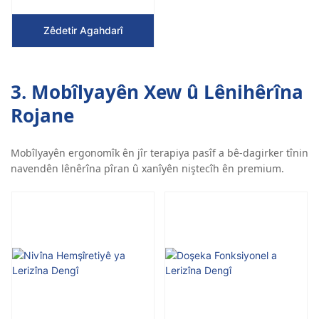
Zêdetir Agahdarî
3. Mobîlyayên Xew û Lênihêrîna
Rojane
Mobîlyayên ergonomîk ên jîr terapiya pasîf a bê-dagirker tînin
navendên lênêrîna pîran û xanîyên niştecîh ên premium.