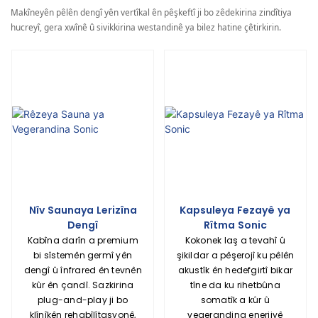
Makîneyên pêlên dengî yên vertîkal ên pêşkeftî ji bo zêdekirina zindîtiya
hucreyî, gera xwînê û sivikkirina westandinê ya bilez hatine çêtirkirin.
Nîv Saunaya Lerizîna
Kapsuleya Fezayê ya
Dengî
Rîtma Sonic
Kabîna darîn a premium
Kokonek laş a tevahî û
bi sîstemên germî yên
şikildar a pêşerojî ku pêlên
dengî û înfrared ên tevnên
akustîk ên hedefgirtî bikar
kûr ên çandî. Sazkirina
tîne da ku rihetbûna
plug-and-play ji bo
somatîk a kûr û
klînîkên rehabîlîtasyonê,
vegerandina enerjiyê