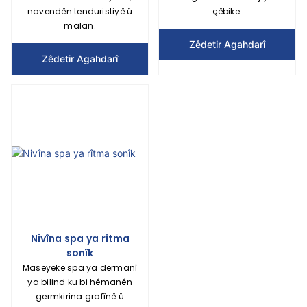
navendên tenduristiyê û
çêbike.
malan.
Zêdetir Agahdarî
Zêdetir Agahdarî
Nivîna spa ya rîtma
sonîk
Maseyeke spa ya dermanî
ya bilind ku bi hêmanên
germkirina grafînê û