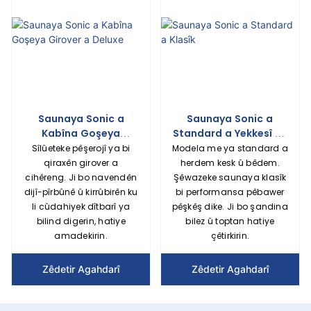
Saunaya Sonic a
Saunaya Sonic a
Kabîna Goşeya
Standard a Yekkesî ya
Girover a Deluxe
Klasîk
Sîlûeteke pêşerojî ya bi
Modela me ya standard a
qiraxên girover a
herdem kesk û bêdem.
cihêreng. Ji bo navendên
Şêwazeke saunaya klasîk
dijî-pîrbûnê û kirrûbirên ku
bi performansa pêbawer
li cûdahiyek dîtbarî ya
pêşkêş dike. Ji bo şandina
bilind digerin, hatiye
bilez û toptan hatiye
amadekirin.
çêtirkirin.
Zêdetir Agahdarî
Zêdetir Agahdarî