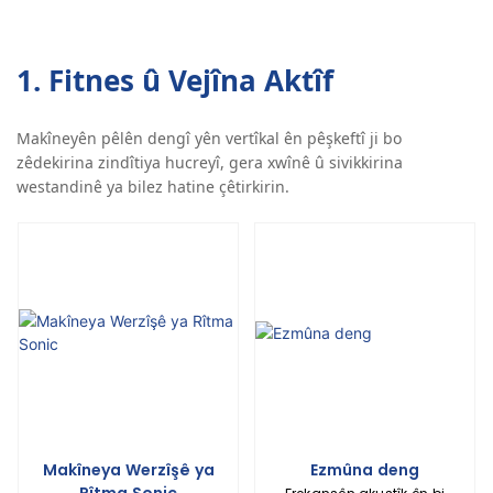
1. Fitnes û Vejîna Aktîf
Makîneyên pêlên dengî yên vertîkal ên pêşkeftî ji bo
zêdekirina zindîtiya hucreyî, gera xwînê û sivikkirina
westandinê ya bilez hatine çêtirkirin.
Makîneya Werzîşê ya
Ezmûna deng
Rîtma Sonic