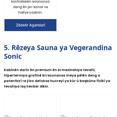
kontrolkerên rezonansa
deng ên pir-kanal ve
hatîye sazkirin.
Zêdetir Agahdarî
5. Rêzeya Sauna ya Vegerandina
Sonic
Kabînên darîn ên premium ên bi mezinahiya tevahî,
hîpertermiya grafînê
bi
rezonansa
meya
pêlên deng a
patentkirî re
ji bo detoksa hucreyî ya kûr û başbûna fîzîkî ya
tevahiya laş hevber dikin.