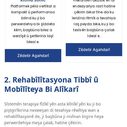
Frekansên akustîk ên bi
Platformek pêla vertîkal a
endezyariya rast hatine
kompakt û performansa
çêkirin bikar tîne da ku
bilind ku ji bo
lerizîna rîtmîk a tevahiya
perwerdehiya bi şîddeta
laş peyda bike, ku ji bo
kêm, başbûna bilez a
tesîsên başbûna çalak
werzîşê û şertkirina laşî
îdeal e.
îdeal e.
Zêdetir Agahdarî
Zêdetir Agahdarî
2. Rehabîlîtasyona Tibbî û
Mobîlîteya Bi Alîkarî
Sîstemên terapiya fîzîkî yên asta klînîkî yên ku ji bo
piştgirîkirina nexweşan di tevahiya rêwîtiya wan a
rehabîlîtasyonê de, ji başbûna ji nivînan bigire heya
perwerdehiya meşa çalak, hatine çêkirin.