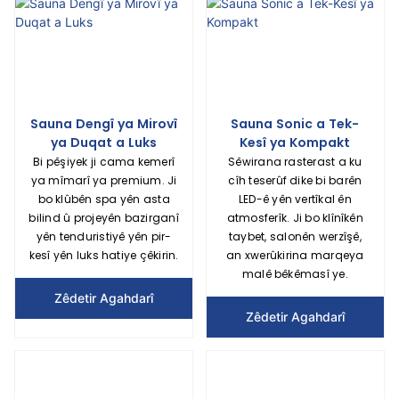
Sauna Dengî ya Mirovî
Sauna Sonic a Tek-
ya Duqat a Luks
Kesî ya Kompakt
Bi pêşiyek ji cama kemerî
Sêwirana rasterast a ku
ya mîmarî ya premium. Ji
cîh teserûf dike bi barên
bo klûbên spa yên asta
LED-ê yên vertîkal ên
bilind û projeyên bazirganî
atmosferîk. Ji bo klînîkên
yên tenduristiyê yên pir-
taybet, salonên werzîşê,
kesî yên luks hatiye çêkirin.
an xwerûkirina marqeya
malê bêkêmasî ye.
Zêdetir Agahdarî
Zêdetir Agahdarî