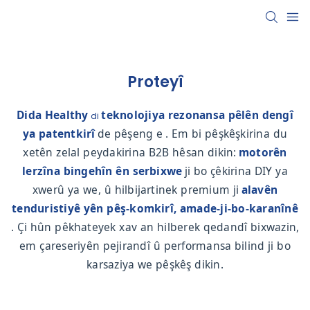
Proteyî
Dida Healthy
teknolojiya rezonansa pêlên dengî
di
ya patentkirî
de pêşeng e
. Em bi pêşkêşkirina du
xetên zelal peydakirina B2B hêsan dikin:
motorên
lerzîna bingehîn ên serbixwe
ji bo çêkirina DIY ya
xwerû ya we, û hilbijartinek premium ji
alavên
tenduristiyê yên pêş-komkirî, amade-ji-bo-karanînê
. Çi hûn pêkhateyek xav an hilberek qedandî bixwazin,
em çareseriyên pejirandî û performansa bilind ji bo
karsaziya we pêşkêş dikin.