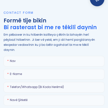
CONTACT FORM
Formê tije bikin
Bi rasterast bi me re têkilî daynin
Em pêbawer in ku hilberên kalîteya çêtirîn bi bihayên herî
pêşbazî hilberînin. Ji ber vê yekê, em ji dil hemî pargîdaniyên
eleqedar vedixwînin ku ji bo bêtir agahdarî bi me re têkilî
daynin.
Nav
E-Name
Telefon/Whatsapp (Bi Koda Herêmê)
Navê Şîrketê