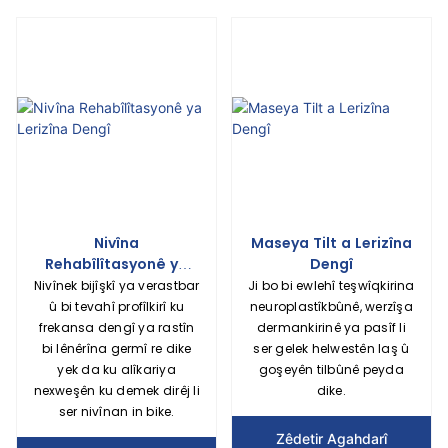
Nivîna
Maseya Tilt a Lerizîna
Rehabîlîtasyonê ya
Dengî
Lerizîna Dengî
Nivînek bijîşkî ya verastbar
Ji bo bi ewlehî teşwîqkirina
û bi tevahî profîlkirî ku
neuroplastîkbûnê, werzîşa
frekansa dengî ya rastîn
dermankirinê ya pasîf li
bi lênêrîna germî re dike
ser gelek helwestên laş û
yek da ku alîkariya
goşeyên tilbûnê peyda
nexweşên ku demek dirêj li
dike.
ser nivînan in bike.
Zêdetir Agahdarî