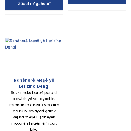
Zêdetir Agahdarî
Rahênerê Meşê yê
Lerizîna Dengî
Sazkirineke barekî paralel
a ewlehiyê ya taybet ku
rezonansa akustîk yek dike
da ku bi awayekî çalak
vejîna meşê û şaneyên
motor ên lingên jêrîn xurt
bike.