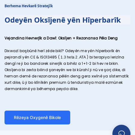
Berhema Hevkarê Stratejîk
Odeyên Oksîjenê yên Hîperbarîk
Vejandina Hevnerjîk a Dawî: Oksîjen + Rezonansa Pêla Deng
Dixwazî ​​​​başbûnê herî zêde bikî? Odeyên me yên hîperbarîk ên
pejirandî yên CE & ISO13485 (
) bi terapiya lerizîna
1.3 heta 2. ATA
dengî re ji bo bandorek sinerjîk a bihêz a 1+1>2 bi hev re bikin.
Oksîjena bi zexta bilind şaneyên we bi kûrahî ji nû ve şarj dike, di
heman demê de rezonansa pêlên deng gera xwînê ya sîstematîk
xurt dike, û ji bo klînîkên premium û tenduristiya malê ezmûnek
dermankirinê ya bêhempa peyda dike.
Rêzeya Oxygenê Bikole