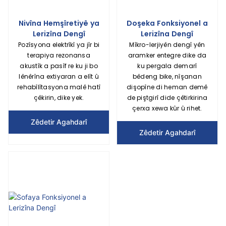
Nivîna Hemşîretiyê ya
Doşeka Fonksiyonel a
Lerizîna Dengî
Lerizîna Dengî
Pozîsyona elektrîkî ya jîr bi
Mîkro-lerjiyên dengî yên
terapiya rezonansa
aramker entegre dike da
akustîk a pasîf re ku ji bo
ku pergala demarî
lênêrîna extiyaran a elît û
bêdeng bike, nîşanan
rehabîlîtasyona malê hatî
dişopîne di heman demê
çêkirin, dike yek.
de piştgirî dide çêtirkirina
çerxa xewa kûr û rihet.
Zêdetir Agahdarî
Zêdetir Agahdarî