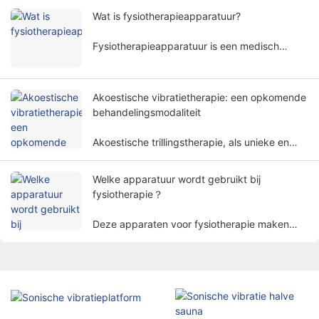
amplitudes om het menselijk lichaam op een
Wat is fysiotherapieapparatuur?
niet-invasieve manier te behandelen en wordt
veel gebruikt in verschillende
Fysiotherapieapparatuur is een medisch
revalidatiegebieden.
apparaat dat een behandeling uitvoert op
basis van fysieke principes. Het helpt
patiënten de symptomen te verlichten en de
Akoestische vibratietherapie: een opkomende
lichaamsfuncties op een niet-invasieve manier
behandelingsmodaliteit
te herstellen.
Akoestische trillingstherapie, als unieke en
veelbelovende behandelmethode, trekt
langzamerhand de aandacht van mensen.
Welke apparatuur wordt gebruikt bij
fysiotherapie？
Deze apparaten voor fysiotherapie maken
gebruik van fysieke factoren zoals
elektriciteit, licht, hitte, magnetisme, enz. om
patiënten te behandelen met
wetenschappelijke methoden om het doel van
het verlichten van pijn, het bevorderen van
genezing en het herstellen van functies te