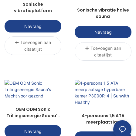
Sonische
bereiken.
Sonische vibratie halve
vibratieplatform
sauna
Navraag
Navraag
Toevoegen aan
Toevoegen aan
citaatlijst
citaatlijst
OEM ODM Sonic
Trillingsenergie Sauna's
4-persoons 1,5 ATA
Macht voor gezond
meerplaatsige
hyperbare kamer
Navraag
P3000R-4 | Sunwith