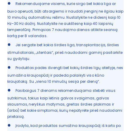
●
Rekomenduojame visiems, kurie sirgo bet kokia liga ar
buvo operuoti, būti atsargiems ir naudoti įrenginį ne ilgiau kaip
10 minučių automatiniu režimu. Nustatykite ne didesnį kaip 10
Hz–30 Hz dažnį. Nustatykite ne aukštesnę kaip 40 laipsnių
temperatūrą. Pirmąsias 7 naudojimo dienas atlikite seansą
kartą per 8 valandas.
●
Jei sergate bet kokia širdies liga, transplantacija, širdies
stimuliatoriais, „stentais“, prieš naudodami gaminį pasitarkite
su gydytoju.
●
Produktas padės išvengti bet kokių širdies ligų ateityje, nes
sumažina kraujospūdį ir padeda palaikyti viso kūno
kraujotaką. Su „viena 10 minučių sesija per dieną“.
●
Pasibaigus 7 dienoms rekomenduojama stebėti visus
sutrikimus, tokius kaip lėtinis galvos svaigimas, galvos
skausmas, neryškus matymas, greitas širdies plakimas ir
(arba) bet kokie simptomai, kurių nepatyrėte prieš naudodami
prietaisą.
●
Įrodyta, kad produktas sumažina kraujospūdį iš karto po