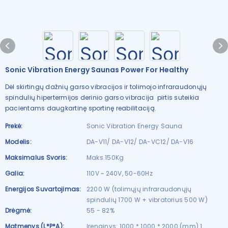
Sonic Vibration Energy Saunas Power For Healthy
Dėl skirtingų dažnių garso vibracijos ir tolimojo infraraudonųjų
spindulių hipertermijos derinio garso vibracija pirtis suteikia
pacientams daugkartinę sportinę reabilitaciją.
Prekė:
Sonic Vibration Energy Sauna
Modelis:
DA-V11/ DA-V12/ DA-VC12/ DA-V16
Maksimalus Svoris:
Maks.150Kg
Galia:
110V ~ 240V, 50-60Hz
Energijos Suvartojimas:
2200 W (tolimųjų infraraudonųjų
spindulių 1700 W + vibratorius 500 W)
Drėgmė:
55 - 82%
Matmenys (L*P*A):
Įrenginys: 1000 * 1000 * 2000 (mm) 1