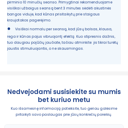
pirminio 10 minučių seanso. Primygtinai rekomenduojame
visiškai užbaigus seansą bent 3 minutes sėdėti akustinės
bangos viduje, kad kūnas prisitaikytų prie staigaus
kraujotakos pagerėjimo.
●
Visiškai normalu per seansą, kad jūsų balsas, klausa,
rega ir kūnas pajus vibruojantį efektą. Kuo stipresnis dažnis,
tuo daugiau pojūčių jaučiate, tačiau atminkite: jis tikrai turėtų
jaustis stimuliuojantis, o ne skausmingas.
Nedvejodami susisiekite su mumis
bet kuriuo metu
Kuo išsamesnę informaciją pateiksite, tuo geriau galėsime
pritaikyti savo paslaugas prie jūsų konkrečių poreikių.