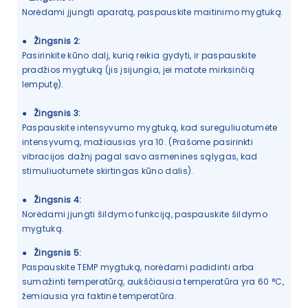
Norėdami įjungti aparatą, paspauskite maitinimo mygtuką.
●
Žingsnis 2:
Pasirinkite kūno dalį, kurią reikia gydyti, ir paspauskite
pradžios mygtuką (jis įsijungia, jei matote mirksinčią
lemputę).
●
Žingsnis 3:
Paspauskite intensyvumo mygtuką, kad sureguliuotumėte
intensyvumą, mažiausias yra 10. (Prašome pasirinkti
vibracijos dažnį pagal savo asmenines sąlygas, kad
stimuliuotumėte skirtingas kūno dalis).
●
Žingsnis 4:
Norėdami įjungti šildymo funkciją, paspauskite šildymo
mygtuką.
●
Žingsnis 5:
Paspauskite TEMP mygtuką, norėdami padidinti arba
sumažinti temperatūrą, aukščiausia temperatūra yra 60 °C,
žemiausia yra faktinė temperatūra.