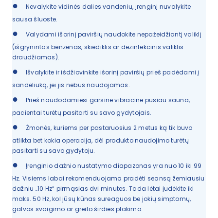
●
Nevalykite vidinės dalies vandeniu, įrenginį nuvalykite
sausa šluoste.
●
Valydami išorinį paviršių naudokite nepažeidžiantį valiklį
(išgrynintas benzenas, skiediklis ar dezinfekcinis valiklis
draudžiamas).
●
Išvalykite ir išdžiovinkite išorinį paviršių prieš padėdami į
sandėliuką, jei jis nebus naudojamas.
●
Prieš naudodamiesi garsine vibracine pusiau sauna,
pacientai turėtų pasitarti su savo gydytojais.
●
Žmonės, kuriems per pastaruosius 2 metus ką tik buvo
atlikta bet kokia operacija, dėl produkto naudojimo turėtų
pasitarti su savo gydytoju.
●
Įrenginio dažnio nustatymo diapazonas yra nuo 10 iki 99
Hz. Visiems labai rekomenduojama pradėti seansą žemiausiu
dažniu „10 Hz“ pirmąsias dvi minutes. Tada lėtai judėkite iki
maks. 50 Hz, kol jūsų kūnas sureaguos be jokių simptomų,
galvos svaigimo ar greito širdies plakimo.