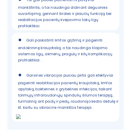
mankštintis, o tai naudinga didinant deguonies
suvartojimą, gerinant širdies ir plaučių funkciją bei
reabilitacijos pacientų kvėpavimo takų ligų
profilaktikai.
●
Gali paskatinti limfos grįžimą ir pagerinti
endokrininę kraujotaką, o tai naudinga šlapimo
sistemos ligų, akmenų, pragulų ir kitų komplikacijų
profilaktikai.
.
●
Garsinės vibracijos pusiau pirtis gali efektyviai
pagerinti reabilitacijos pacientų kraujotaką, limfos
apytaką, bakterines ir grybelines infekcijas, taikant
tolimųjų infraraudonųjų spindulių šilumos terapiją,
turmaliną ant padų ir pėdų, raudonojo kedro dėžutę ir
kt. kartu su vibracine mankštos terapija
.