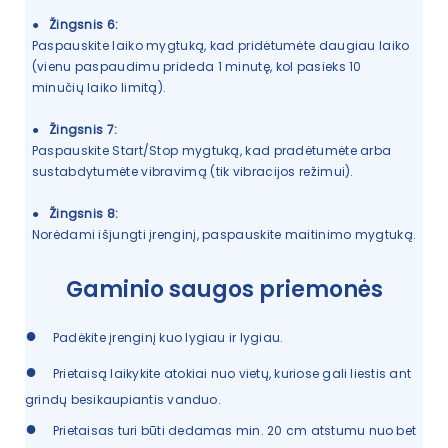
●
Žingsnis 6:
Paspauskite laiko mygtuką, kad pridėtumėte daugiau laiko
(vienu paspaudimu prideda 1 minutę, kol pasieks 10
minučių laiko limitą).
●
Žingsnis 7:
Paspauskite Start/Stop mygtuką, kad pradėtumėte arba
sustabdytumėte vibravimą (tik vibracijos režimui).
●
Žingsnis 8:
Norėdami išjungti įrenginį, paspauskite maitinimo mygtuką.
Gaminio saugos priemonės
●
Padėkite įrenginį kuo lygiau ir lygiau.
●
Prietaisą laikykite atokiai nuo vietų, kuriose gali liestis ant
grindų besikaupiantis vanduo.
●
Prietaisas turi būti dedamas min. 20 cm atstumu nuo bet