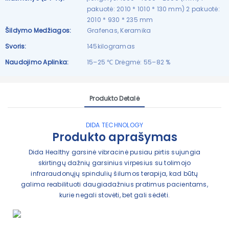
pakuotė: 2010 * 1010 * 130 mm) 2 pakuotė:
2010 * 930 * 235 mm
Šildymo Medžiagos:
Grafenas, Keramika
Svoris:
145kilogramas
Naudojimo Aplinka:
15–25 ℃ Drėgmė: 55–82 %
Produkto Detalė
DIDA TECHNOLOGY
Produkto aprašymas
Dida Healthy garsinė vibracinė pusiau pirtis sujungia
skirtingų dažnių garsinius virpesius su tolimojo
infraraudonųjų spindulių šilumos terapija, kad būtų
galima reabilituoti daugiadažnius pratimus pacientams,
kurie negali stovėti, bet gali sėdėti.