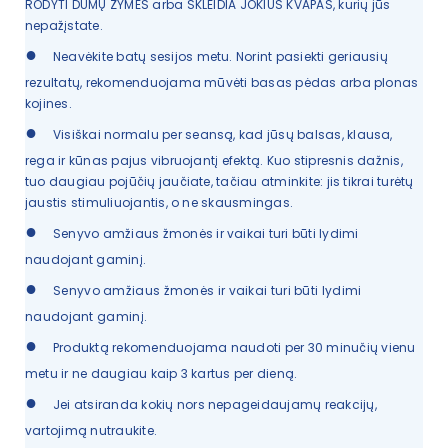
RODYTI DŪMŲ ŽYMES arba SKLEIDIA JOKIUS KVAPAS, kurių jūs
nepažįstate.
●
Neavėkite batų sesijos metu. Norint pasiekti geriausių
rezultatų, rekomenduojama mūvėti basas pėdas arba plonas
kojines.
●
Visiškai normalu per seansą, kad jūsų balsas, klausa,
rega ir kūnas pajus vibruojantį efektą. Kuo stipresnis dažnis,
tuo daugiau pojūčių jaučiate, tačiau atminkite: jis tikrai turėtų
jaustis stimuliuojantis, o ne skausmingas.
●
Senyvo amžiaus žmonės ir vaikai turi būti lydimi
naudojant gaminį.
●
Senyvo amžiaus žmonės ir vaikai turi būti lydimi
naudojant gaminį.
●
Produktą rekomenduojama naudoti per 30 minučių vienu
metu ir ne daugiau kaip 3 kartus per dieną.
●
Jei atsiranda kokių nors nepageidaujamų reakcijų,
vartojimą nutraukite.