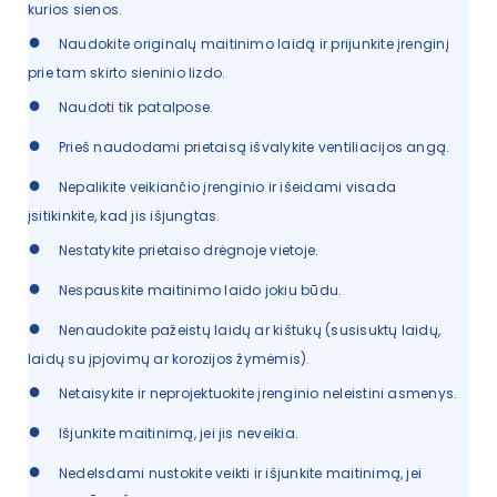
kurios sienos.
●
Naudokite originalų maitinimo laidą ir prijunkite įrenginį
prie tam skirto sieninio lizdo.
●
Naudoti tik patalpose.
●
Prieš naudodami prietaisą išvalykite ventiliacijos angą.
●
Nepalikite veikiančio įrenginio ir išeidami visada
įsitikinkite, kad jis išjungtas.
●
Nestatykite prietaiso drėgnoje vietoje.
●
Nespauskite maitinimo laido jokiu būdu.
●
Nenaudokite pažeistų laidų ar kištukų (susisuktų laidų,
laidų su įpjovimų ar korozijos žymėmis).
●
Netaisykite ir neprojektuokite įrenginio neleistini asmenys.
●
Išjunkite maitinimą, jei jis neveikia.
●
Nedelsdami nustokite veikti ir išjunkite maitinimą, jei