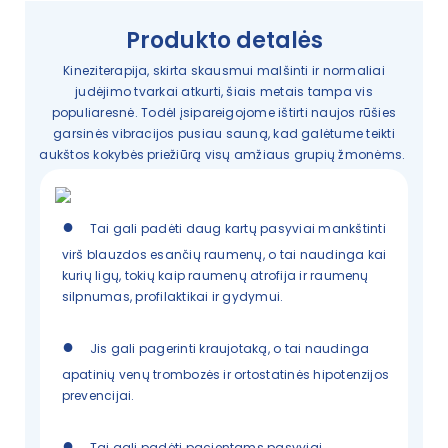
Produkto detalės
Kineziterapija, skirta skausmui malšinti ir normaliai
judėjimo tvarkai atkurti, šiais metais tampa vis
populiaresnė. Todėl įsipareigojome ištirti naujos rūšies
garsinės vibracijos pusiau sauną, kad galėtume teikti
aukštos kokybės priežiūrą visų amžiaus grupių žmonėms.
●
Tai gali padėti daug kartų pasyviai mankštinti
virš blauzdos esančių raumenų, o tai naudinga kai
kurių ligų, tokių kaip raumenų atrofija ir raumenų
silpnumas, profilaktikai ir gydymui.
●
Jis gali pagerinti kraujotaką, o tai naudinga
apatinių venų trombozės ir ortostatinės hipotenzijos
prevencijai.
●
Tai gali padėti pacientams pasyviai