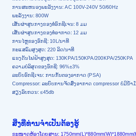
ການສະຫນອງພະລັງງານ: AC 100V-240V 50/60Hz
ພະລັງງານ: 800W
ເສັ້ນຜ່າສູນກາງຂອງທໍ່ອົກຊີເຈນ: 8 ມມ
ເສັ້ນຜ່າສູນກາງຂອງທໍ່ອາກາດ: 12 ມມ
ການໄຫຼຂອງອົກຊີ: 10L/ນາທີ
ກະແສລົມສູງສຸດ: 220 ລິດ/ນາທີ
ແຮງດັນໄຟຟ້າສູງສຸດ: 130KPA/150KPA/200KPA/250KPA
ຄວາມບໍລິສຸດຂອງອົກຊີ: 96%±3%
ລະບົບອົກຊີເຈນ: ການກັ່ນຕອງອາກາດ (PSA)
Compressor: ລະບົບການຈັດສົ່ງອາກາດ compressor ບໍ່ມີນ້ໍາມ
ສຽງລົບກວນ: ≤45db
ສິ່ງທີ່ທ່ານຈໍາເປັນຕ້ອງຮູ້
ຂະໜາດຫ້ອງໂດຍສານ: 1750mm(L)*880mm(W)*1880mm(