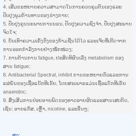
4. ເສີມຂະຫຍາຍຄວາມສາມາດໃນການຄວບຄຸມຕົນເອງແລະ
ປັບປຸງພູມຕ້ານທານຂອງຮ່າງກາຍ;
5. ປັບປຸງຄຸນນະພາບການນອນ, ປັບປຸງຄວາມຊົງຈໍາ, ປັບປຸງສະພາບ
ຈິດໃຈ;
6. ບັນເທົາຄວາມເຄັ່ງຕຶງຂອງກ້າມຊີ້ນໄດ້ໄວ ແລະເຈັບທີ່ເກີດຈາກ
ການອອກກຳລັງກາຍຢ່າງໜັກໜ່ວງ;
7. ການຕ້ານການ fatigue, ປະສິດທິຜົນເລັ່ງ metabolism ຂອງ
ສານ fatigue;
8. Antibacterial Spectral, inhibit ການຂະຫຍາຍຕົວແລະການ
ແຜ່ພັນຂອງເຊື້ອແບັກທີເຣັຍ, ໂດຍສະເພາະແມ່ນເຊື້ອແບັກທີເຣັຍ
anaerobic;
9. ສົ່ງເສີມການປ່ອຍອາຍພິດຂອງທາດອາຍຜິດແລະສານເສບຕິດ,
ເຊັ່ນ: ອາຍແກັສ, ເຫຼົ້າ, nicotine, ແລະອື່ນໆ;
ສູດ: