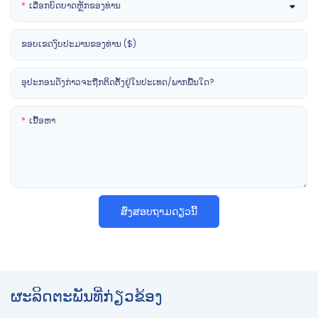
ເລືອກບົດບາດຫຼັກຂອງທ່ານ
ຂອບເຂດງົບປະມານຂອງທ່ານ ($)
ອຸປະກອນດັ່ງກ່າວຈະຖືກຕິດຕັ້ງຢູ່ໃນປະເທດ/ພາກພື້ນໃດ?
ເນື້ອຫາ
ສົ່ງສອບຖາມດຽວນີ້
ຜະລິດຕະພັນທີ່ກ່ຽວຂ້ອງ