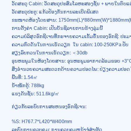
ວັດສະດຸ Cabin: ວັດສະດຸປະສົມໂລຫະສອງຊັ້ນ + ພາຍໃນຕົບແ
ວັດສະດຸປະຕູ: ແກ້ວປ້ອງກັນການລະເບີດພິເສດ
ຂະໜາດຫ້ອງໂດຍສານ: 1750mm(L)*880mm(W)*1880mm(
ການ​ຕັ້ງ​ຄ່າ Cabin​: ເປັນ​ບັນ​ຊີ​ລາຍ​ການ​ຂ້າງ​ລຸ່ມ​ນີ້​
ຄວາມບໍລິສຸດອົກຊີເຈນທີ່ກະຈາຍຄວາມເຂັ້ມຂົ້ນຂອງອົກຊີ: ປະ
ຄວາມກົດດັນໃນການເຮັດວຽກ
ໃນ cabin: 100-250KPa ປັບ
ສຽງລົບກວນໃນການເຮັດວຽກ: ＜30db
ອຸນຫະພູມໃນຫ້ອງໂດຍສານ: ອຸນຫະພູມອາກາດລ້ອມຮອບ +3°C (ບ
ສິ່ງອໍານວຍຄວາມສະດວກດ້ານຄວາມປອດໄພ: ປ່ຽງຄວາມປອດໄພ
ພື້ນທີ່: 1.54㎡
ນ້ຳໜັກຕູ້: 788kg
ແຮງດັນຊັ້ນ: 511.6kg/㎡
ກ່ຽວກັບລະບົບການສະຫນອງອົກຊີເຈນ:
%S: H767.7*L420*W400mm
ລະບົບການຄວບຄຸມ: ການຄວບຄຸມຫນ້າຈໍສໍາຜັດ