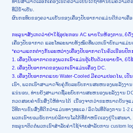
ທ່ານສາມາດເລືອກເຄື່ອງເຮັດຄວາມເຢັນໄດ້ຖ້າທ່ານບໍ່ມີຄວາມ
ທີ່ມີນ້ໍາເຢັນ.
ຜົນກະທົບຂອງຄວາມເຢັນຂອງເຄື່ອງປັບອາກາດແມ່ນດີກ່ວາເຄື່ອງເ
ກະ​ລຸ​ນາ​ສັງ​ເກດ​ວ່າ​ຢ່າ​ໃຊ້​ອຸ​ປະ​ກອນ AC ພາຍ​ໃນ​ຫ້ອງ​ການ​, ບໍ່​ດັ່ງ​
ເຄື່ອງປັບອາກາດ ແລະໂທລະພາບທັງໝົດທີ່ພວກເຮົາຍົກມາແມ່ນເ
*ຄວາມແຕກຕ່າງກັນລະຫວ່າງເຄື່ອງປັບອາກາດໃນຄົວເຮືອນປົກ
1. ເຄື່ອງປັບອາກາດຂອງພວກເຮົາແມ່ນຕູ້ເຢັນດ້ວຍອາຍນ້ໍາ, ບໍ່ໃຊ້
2. ເຄື່ອງປັບອາກາດຂອງພວກເຮົາແມ່ນເຄື່ອງ DC.
3. ເຄື່ອງປັບອາກາດແບບ Water-Cooled ມີຄວາມປອດໄພ, ເປ
ເຮົາ, ພວກເຮົາສາມາດຈັບຄູ່ກັບລະບົບການສະຫນອງພະລັງງານ D
ແນ່ນອນ, ທ່ານຍັງສາມາດຊື້ລະບົບການສະຫນອງພະລັງງານ DC ຈ
ກວດສອບຄ່າຂົນສົ່ງໃຫ້ທ່ານໄດ້
ເນື່ອງຈາກວ່າຂະຫນາດບັນຈຸແມ
ວິທີການຂົນສົ່ງທີ່ດີກວ່າແມ່ນທາງທະເລ / ລົດໄຟທີ່ຕ້ອງການ 1-
ພວກເຮົາຍອມຮັບການບໍລິການໂລໂກ້ທີ່ກໍາຫນົດເອງຢູ່ໃນສະພາ,
ກະລຸນາຕິດຕໍ່ພວກເຮົາສໍາລັບຄ່າໃຊ້ຈ່າຍສໍາລັບການ custom l