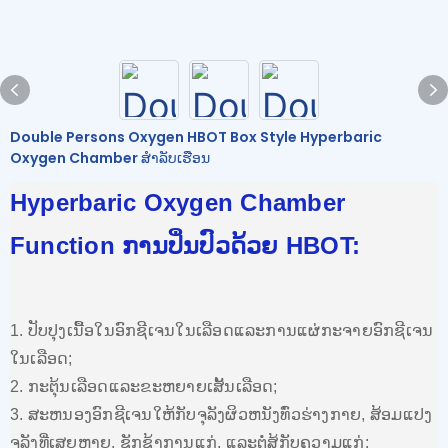
Double Persons Oxygen HBOT Box Style Hyperbaric
Oxygen Chamber ສໍາລັບເຮືອນ
Hyperbaric Oxygen Chamber
Function ການປິ່ນປົວດ້ວຍ HBOT:
1. ປັບປຸງເນື້ອໃນອົກຊີເຈນໃນເລືອດແລະການແຜ່ກະຈາຍອົກຊີເຈນ
ໃນເລືອດ;
2. ກະຕຸ້ນເລືອດແລະຂະຫຍາຍເສັ້ນເລືອດ;
3. ສະຫນອງອົກຊີເຈນໃຫ້ກັບຈຸລັງຜິວຫນັງທົ່ວຮ່າງກາຍ, ສ້ອມແປງ
ຈຸລັງທີ່ເສຍຫາຍ, ຊັກຊ້າການແກ່, ແລະຕໍ່ສູ້ກັບຄວາມແກ່;