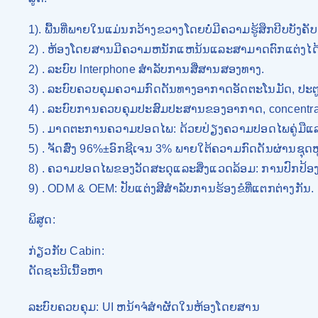
1). ພື້ນທີ່ພາຍໃນແມ່ນກວ້າງຂວາງໂດຍບໍ່ມີຄວາມຮູ້ສຶກບີບບັງຄັບ
2) . ຫ້ອງໂດຍສານມີຄວາມຫນັກແຫນ້ນແລະສາມາດຕົກແຕ່ງໄດ້
2) . ລະບົບ Interphone ສໍາລັບການສື່ສານສອງທາງ.
3) . ລະບົບຄວບຄຸມຄວາມກົດດັນທາງອາກາດອັດຕະໂນມັດ, ປະຕ
4) . ລະ​ບົບ​ການ​ຄວບ​ຄຸມ​ປະ​ສົມ​ປະ​ສານ​ຂອງ​ອາ​ກາດ​, concentrato
5) . ມາດຕະການຄວາມປອດໄພ: ດ້ວຍປ່ຽງຄວາມປອດໄພຄູ່ມືແ
5) . ຈັດສົ່ງ 96%±ອົກຊີເຈນ 3% ພາຍໃຕ້ຄວາມກົດດັນຜ່ານຊຸດຫ
8) . ຄວາມປອດໄພຂອງວັດສະດຸແລະສິ່ງແວດລ້ອມ: ການປົກປ້
9) . ODM & OEM: ປັບແຕ່ງສີສໍາລັບການຮ້ອງຂໍທີ່ແຕກຕ່າງກັນ.
ພິສູດ:
ກ່ຽວກັບ Cabin:
ດັດຊະນີເນື້ອຫາ
ລະບົບຄວບຄຸມ: UI ຫນ້າຈໍສໍາຜັດໃນຫ້ອງໂດຍສານ