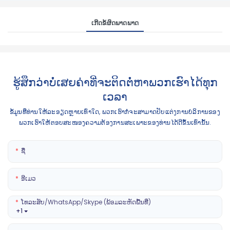
ເກີດຂໍ້ຜິດພາດພາດ
ຮູ້ສຶກວ່າບໍ່ເສຍຄ່າທີ່ຈະຕິດຕໍ່ຫາພວກເຮົາໄດ້ທຸກ
ເວລາ
ຂໍ້ມູນທີ່ທ່ານໃຫ້ລະອຽດຫຼາຍເທົ່າໃດ, ພວກເຮົາກໍ່ຈະສາມາດປັບແຕ່ງການບໍລິການຂອງ
ພວກເຮົາໃຫ້ຕອບສະໜອງຄວາມຕ້ອງການສະເພາະຂອງທ່ານໄດ້ດີຂຶ້ນເທົ່ານັ້ນ.
ຊື່
ອີເມວ
ໂທລະສັບ/WhatsApp/Skype (ພ້ອມລະຫັດພື້ນທີ່)
+1