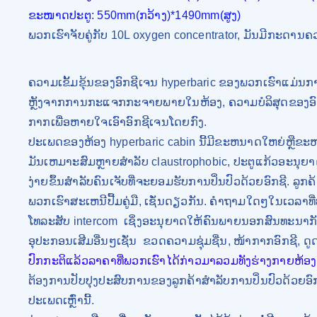
ຂະໜາດປະຕູ: 550mm(ກວ້າງ)*1490mm(ສູງ)
ພວກເຮົາຈັບຄູ່ກັບ 10L oxygen concentrator, ມັນມີກະດານ
ຄວາມເຂັ້ມຂຸ້ນຂອງອົກຊີເຈນ hyperbaric ຂອງພວກເຮົາແມ່ນ
ຫຼັງຈາກການກະແຈກກະຈາຍພາຍໃນຫ້ອງ, ຄວາມບໍລິສຸດຂອງອົກຊີແ
ກາກເພື່ອຫາຍໃຈເອົາອົກຊີເຈນໂດຍກົງ.
ປະເພດຂອງຫ້ອງ hyperbaric cabin ນີ້ມີຂະຫນາດໃຫຍ່ຫຼືຂະ
ມັນເຫມາະສົມຫຼາຍສໍາລັບ claustrophobic, ປະຕູແກ້ວອະນຸຍ
ງ່າຍຂຶ້ນສໍາລັບຄົນເຈັບທີ່ຈະຍອມຮັບການປິ່ນປົວດ້ວຍອົກຊີ.
ລູກຄ
ພວກເຮົາສະເຫນີປື້ມຄູ່ມື, ເຊັ່ນດຽວກັນ. ຄໍາຖາມໃດໆໃນເວລາ
ໂທລະສັບ intercom
ເຊິ່ງອະນຸຍາດໃຫ້ຄົນພາຍນອກສົນທະນາກ
ອຸປະກອນເສີມອື່ນໆເຊັ່ນ
ຂວດຄວາມຊຸ່ມຊື່ນ, ໜ້າກາກອົກຊີ, ດູ
ປົກກະຕິແລ້ວລາຄາທີ່ພວກເຮົາໄດ້ກ່າວມາລວມທັງຮ່າງກາຍຫ້ອງ,
ຕ້ອງການປັບປຸງປະສົບການຂອງລູກຄ້າສໍາລັບການປິ່ນປົວດ້ວຍອົກ
ປະເພດເຫຼົ່ານີ້.