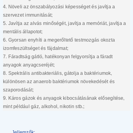
4. Növeli az önszabályozási képességet és javítja a
szervezet immunitását;
5. Javítja az alvás minőségét, javítja a memóriát, javítja a
mentális állapotot;
6. Gyorsan enyhíti a megerőltető testmozgás okozta
izomfeszültséget és fájdalmat;
7. Fáradtság gátló, hatékonyan felgyorsítja a fáradt
anyagok anyagcseréjét;
8. Spektrális antibakteriális, gátolja a baktériumok,
különösen az anaerob baktériumok növekedését és
szaporodását;
9. Káros gázok és anyagok kibocsátásának elősegítése,
mint például gáz, alkohol, nikotin stb.;
Jellemzők: