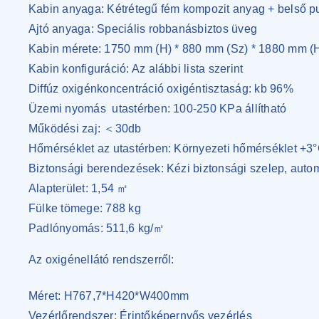
Kabin anyaga: Kétrétegű fém kompozit anyag + belső p
Ajtó anyaga: Speciális robbanásbiztos üveg
Kabin mérete: 1750 mm (H) * 880 mm (Sz) * 1880 mm (
Kabin konfiguráció: Az alábbi lista szerint
Diffúz oxigénkoncentráció oxigéntisztaság: kb 96%
Üzemi nyomás
utastérben: 100-250 KPa állítható
Működési zaj: ＜30db
Hőmérséklet az utastérben: Környezeti hőmérséklet +3°C
Biztonsági berendezések: Kézi biztonsági szelep, autom
Alapterület: 1,54 ㎡
Fülke tömege: 788 kg
Padlónyomás: 511,6 kg/㎡
Az oxigénellátó rendszerről:
Méret: H767,7*H420*W400mm
Vezérlőrendszer: Érintőképernyős vezérlés