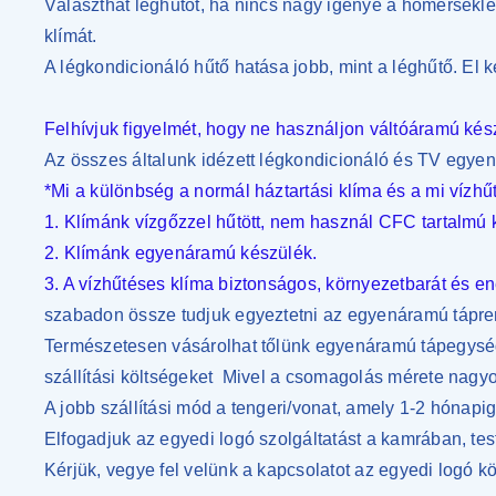
Választhat léghűtőt, ha nincs nagy igénye a hőmérsékl
klímát.
A légkondicionáló hűtő hatása jobb, mint a léghűtő. El
Felhívjuk figyelmét, hogy ne használjon váltóáramú kés
Az összes általunk idézett légkondicionáló és TV egye
*Mi a különbség a normál háztartási klíma és a mi víz
1. Klímánk vízgőzzel hűtött, nem használ CFC tartalmú
2. Klímánk egyenáramú készülék.
3. A vízhűtéses klíma biztonságos, környezetbarát és e
szabadon össze tudjuk egyeztetni az egyenáramú tápre
Természetesen vásárolhat tőlünk egyenáramú tápegység
szállítási költségeket
Mivel a csomagolás mérete nagyo
A jobb szállítási mód a tengeri/vonat, amely 1-2 hónapig 
Elfogadjuk az egyedi logó szolgáltatást a kamrában, tes
Kérjük, vegye fel velünk a kapcsolatot az egyedi logó k