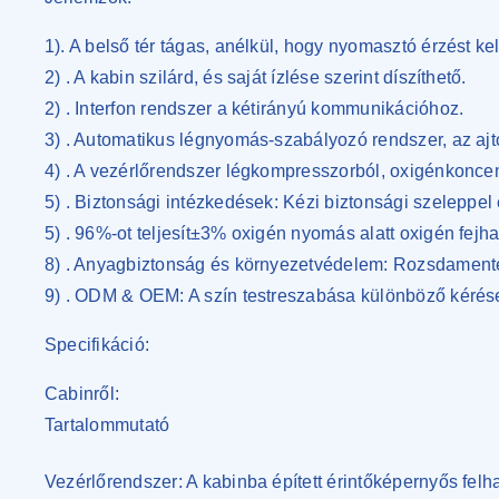
1). A belső tér tágas, anélkül, hogy nyomasztó érzést ke
2) . A kabin szilárd, és saját ízlése szerint díszíthető.
2) . Interfon rendszer a kétirányú kommunikációhoz.
3) . Automatikus légnyomás-szabályozó rendszer, az ajt
4) . A vezérlőrendszer légkompresszorból, oxigénkoncent
5) . Biztonsági intézkedések: Kézi biztonsági szeleppel
5) . 96%-ot teljesít±3% oxigén nyomás alatt oxigén fejh
8) . Anyagbiztonság és környezetvédelem: Rozsdament
9) . ODM & OEM: A szín testreszabása különböző kérés
Specifikáció:
Cabinről:
Tartalommutató
Vezérlőrendszer: A kabinba épített érintőképernyős felha