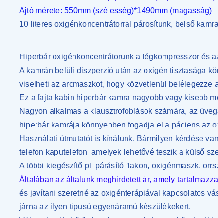
Ajtó mérete: 550mm (szélesség)*1490mm (magasság)
10 literes oxigénkoncentrátorral párosítunk, belső kamr
Hiperbár oxigénkoncentrátorunk a légkompresszor és az
A kamrán belüli diszperzió után az oxigén tisztasága k
viselheti az arcmaszkot, hogy közvetlenül belélegezze a
Ez a fajta kabin hiperbár kamra nagyobb vagy kisebb m
Nagyon alkalmas a klausztrofóbiások számára, az üvegaj
hiperbár kamrája könnyebben fogadja el a páciens az o
Használati útmutatót is kínálunk. Bármilyen kérdése van
telefon kaputelefon
amelyek lehetővé teszik a külső sz
A többi kiegészítő pl
párásító flakon, oxigénmaszk, orr
Általában az általunk meghirdetett ár, amely tartalmazz
és javítani szeretné az oxigénterápiával kapcsolatos vá
járna az ilyen típusú egyenáramú készülékekért.