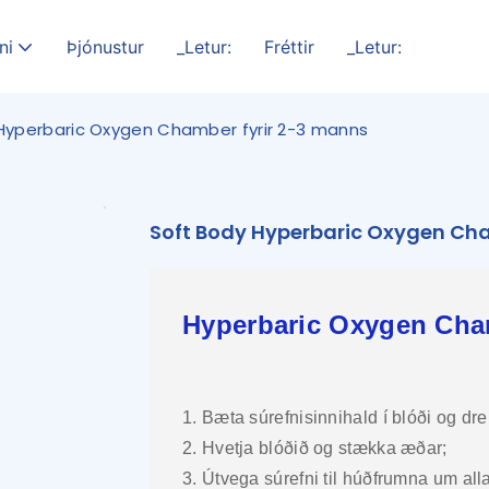
ni
Þjónustur
_Letur:
Fréttir
_Letur:
Hyperbaric Oxygen Chamber fyrir 2-3 manns
Soft Body Hyperbaric Oxygen Cha
Hyperbaric Oxygen Cha
1. Bæta súrefnisinnihald í blóði og drei
2. Hvetja blóðið og stækka æðar;
3. Útvega súrefni til húðfrumna um al