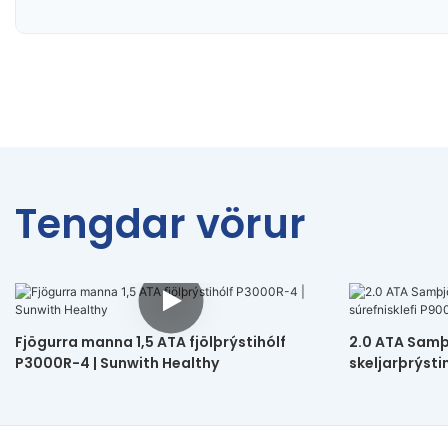
Tengdar vörur
Fjögurra manna 1,5 ATA fjölþrýstihólf
2.0 ATA Samþ
P3000R-4 | Sunwith Healthy
skeljarþrýsti
Sunwith Heal