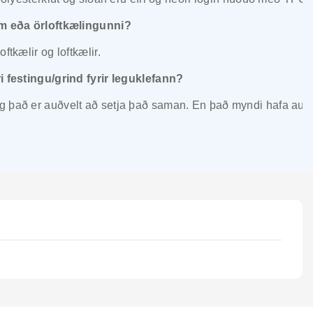
num eða örloftkælingunni?
ftkælir og loftkælir.
i festingu/grind fyrir leguklefann?
g það er auðvelt að setja það saman. En það myndi hafa auk