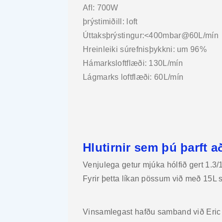
Afl: 700W
þrýstimiðill: loft
Úttaksþrýstingur:<400mbar@60L/mín
Hreinleiki súrefnisþykkni: um 96%
Hámarksloftflæði: 130L/mín
Lágmarks loftflæði: 60L/mín
Hlutirnir sem þú þarft að
Venjulega getur mjúka hólfið gert 1.3/
Fyrir þetta líkan pössum við með 15L s
Vinsamlegast hafðu samband við Eric t