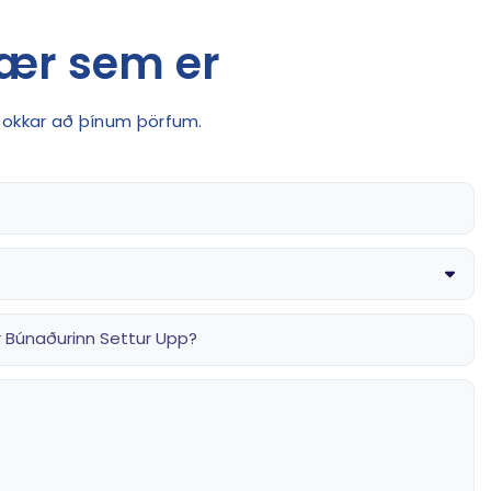
ær sem er
u okkar að þínum þörfum.
 Búnaðurinn Settur Upp?