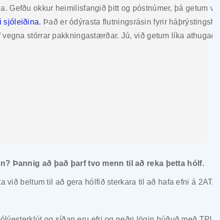
a. Gefðu okkur heimilisfangið þitt og póstnúmer, þá getum við
 sjóleiðina.
Það er ódýrasta flutningsrásin fyrir háþrýstingshó
lf vegna stórrar pakkningastærðar. Jú, við getum líka athugað
n? Þannig að það þarf tvo menn til að reka þetta hólf.
 við beltum til að gera hólfið sterkara til að hafa efni á 2ATA þ
 pólýesterklút og síðan eru efri og neðri lögin húðuð með TPU.