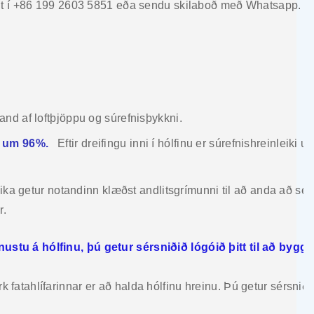
int í +86 199 2603 5851 eða sendu skilaboð með Whatsapp.
and af loftþjöppu og súrefnisþykkni.
er um 96%.
Eftir dreifingu inni í hólfinu er súrefnishreinleiki
leika getur notandinn klæðst andlitsgrímunni til að anda að sé
r.
tu á hólfinu, þú getur sérsniðið lógóið þitt til að byggj
verk fatahlífarinnar er að halda hólfinu hreinu. Þú getur sérsniðið