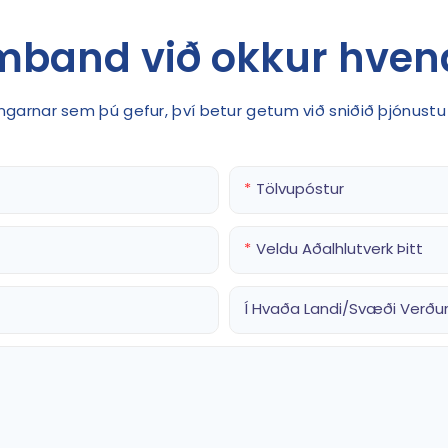
mband við okkur hven
singarnar sem þú gefur, því betur getum við sniðið þjónust
Tölvupóstur
Veldu Aðalhlutverk Þitt
Í Hvaða Landi/svæði Verður