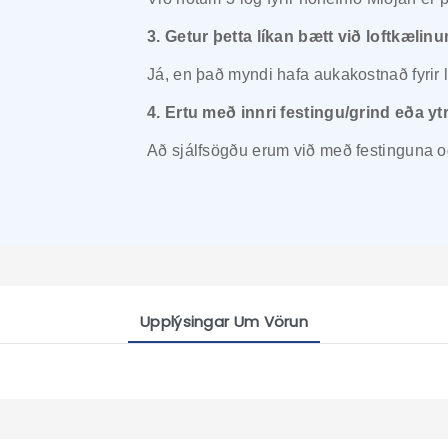
3. Getur þetta líkan bætt við loftkæli
Já, en það myndi hafa aukakostnað fyrir lo
4. Ertu með innri festingu/grind eða ytr
Að sjálfsögðu erum við með festinguna o
Upplýsingar Um Vörun