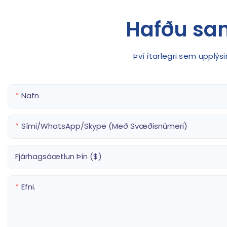
Hafðu sa
Því ítarlegri sem upplý
Nafn
Sími/WhatsApp/Skype (með Svæðisnúmeri)
Fjárhagsáætlun Þín ($)
Efni.