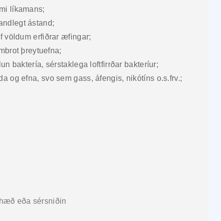
mi líkamans;
andlegt ástand;
f völdum erfiðrar æfingar;
 umbrot þreytuefna;
un baktería, sérstaklega loftfirrðar bakteríur;
a og efna, svo sem gass, áfengis, nikótíns o.s.frv.;
hæð eða sérsniðin