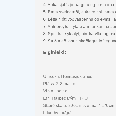
4. Auka sjálfstjórnargetu og bæta ónæ
5. Bæta svefngæði, auka minni, bæta 
6. Létta fljótt vöðvaspennu og eymsli a
7. Anti-þreytu, flýta á áhrifaríkan hátt
8. Spectral sýklalyf, hindra vöxt og æxl
9. Stuðla að losun skaðlegra lofttegund
Eiginleiki:
Umsókn: Heimasjúkrahús
Pláss: 2-3 manns
Virkni: batna
Efni í farþegarými: TPU
Stærð skála: 200cm þvermál * 170cm 
Litur: hvítur/grár