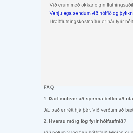
Við erum með okkar eigin flutningsaðil
Venjulega sendum við hólfið og þykkni
Hraðflutningskostnaður er hár fyrir hó
FAQ
1. Þarf einhver að spenna beltin að uta
Já, það er rétt hjá þér. Við verðum að bæta
2. Hversu mörg lög fyrir hólfaefnið?
Við notum 3 lög fyrir hólfefnið Miðjan er