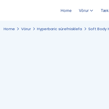
Home
Vörur
Tæk
Home
Vörur
Hyperbaric súrefnisklefa
Soft Body 