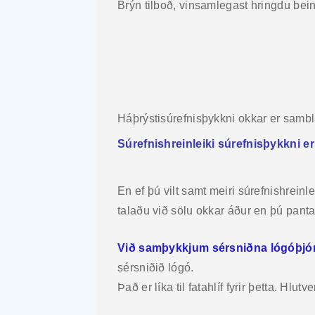
Brýn tilboð, vinsamlegast hringdu be
Háþrýstisúrefnisþykkni okkar er sambl
Súrefnishreinleiki súrefnisþykkni 
En ef þú vilt samt meiri súrefnishrein
talaðu við sölu okkar áður en þú panta
Við samþykkjum sérsniðna lógóþjónus
sérsniðið lógó.
Það er líka til fatahlíf fyrir þetta. Hlut