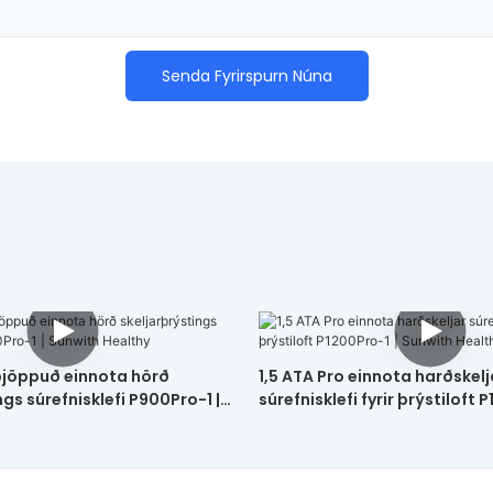
Senda Fyrirspurn Núna
jöppuð einnota hörð
1,5 ATA Pro einnota harðskelj
ngs súrefnisklefi P900Pro-1 |
súrefnisklefi fyrir þrýstiloft 
thy
Sunwith Healthy