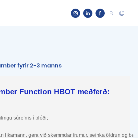
mber fyrir 2-3 manns
mber Function HBOT meðferð:
fingu súrefnis í blóði;
lan líkamann, gera við skemmdar frumur, seinka öldrun og berj