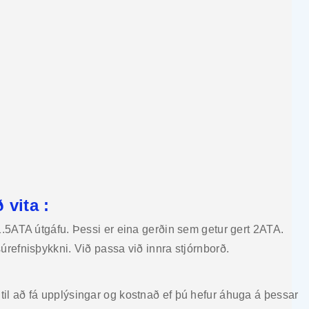
 vita :
1.5ATA útgáfu. Þessi er eina gerðin sem getur gert 2ATA.
úrefnisþykkni. Við passa við innra stjórnborð.
il að fá upplýsingar og kostnað ef þú hefur áhuga á þessari 