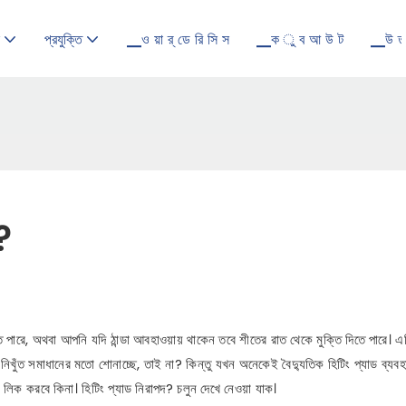
প্রযুক্তি
▁ও য়া র্ ডে রি সি স
▁ক ু ব আ উ ট
▁উ ত
?
পারে, অথবা আপনি যদি ঠান্ডা আবহাওয়ায় থাকেন তবে শীতের রাত থেকে মুক্তি দিতে পারে। এটি
নিখুঁত সমাধানের মতো শোনাচ্ছে, তাই না? কিন্তু যখন অনেকেই বৈদ্যুতিক হিটিং প্যাড ব্যব
ৎ লিক করবে কিনা। হিটিং প্যাড নিরাপদ? চলুন দেখে নেওয়া যাক।