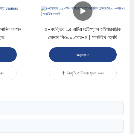
োনিক কম্পন
৪-ব্যক্তির ১.৫ এটিএ মাল্টিপ্লেস হাইপারবারিক
তি
চেম্বার পি৩০০০আর-৪ | সানউইথ হেলদি
অনুসন্ধান
করুন
উদ্ধৃতি তালিকায় যুক্ত করুন