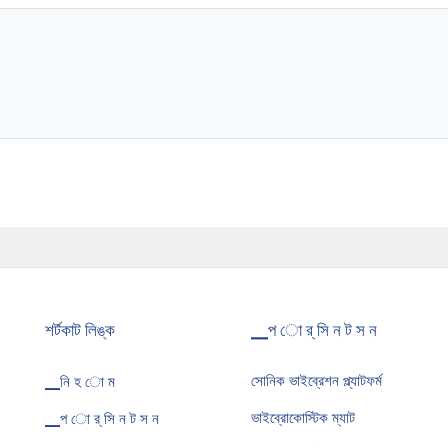
শর্টকাট লিঙ্ক
▁প ো র্ সি ন ট স ন
সোনিক ভাইব্রেশন প্ল্যাটফর্ম
▁নি হ ো ম
ভাইব্রোকোস্টিক ম্যাট
▁প ো র্ সি ন ট স ন