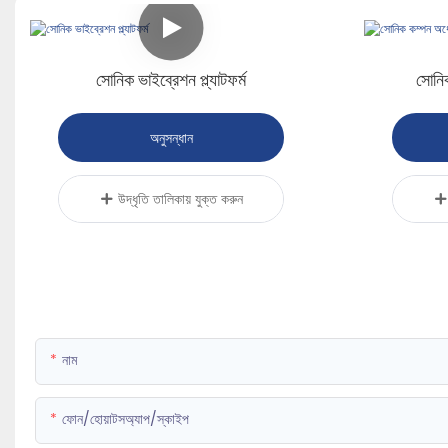
সোনিক ভাইব্রেশন প্ল্যাটফর্ম
সোনি
অনুসন্ধান
উদ্ধৃতি তালিকায় যুক্ত করুন
নাম
ফোন/হোয়াটসঅ্যাপ/স্কাইপ