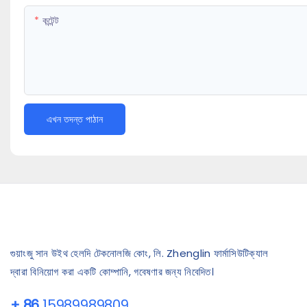
কন্টেন্ট
এখন তদন্ত পাঠান
গুয়াংজু সান উইথ হেলদি টেকনোলজি কোং, লি. Zhenglin ফার্মাসিউটিক্যাল
দ্বারা বিনিয়োগ করা একটি কোম্পানি, গবেষণার জন্য নিবেদিত।
+ 86
15989989809