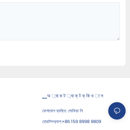
▁অ ্যা ক ট ্যা ক্ ট ক্ কি থ া স
যোগাযোগ ব্যক্তি: সোফিয়া লি
হোয়াটসঅ্যাপ:+86
159 8998 9809