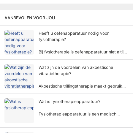
AANBEVOLEN VOOR JOU
Heeft u oefenapparatuur nodig voor
fysiotherapie?
Bij fysiotherapie is oefenapparatuur niet altijd
nodig. De behoefte aan oefenapparatuur voor
fysiotherapie omvat meerdere factoren en
Wat zijn de voordelen van akoestische
dimensies.
vibratietherapie?
Akoestische trillingstherapie maakt gebruik
van specifieke geluidsgolffrequenties en
amplitudes om het menselijk lichaam op een
Wat is fysiotherapieapparatuur?
niet-invasieve manier te behandelen en wordt
veel gebruikt in verschillende
Fysiotherapieapparatuur is een medisch
revalidatiegebieden.
apparaat dat een behandeling uitvoert op
basis van fysieke principes. Het helpt
patiënten de symptomen te verlichten en de