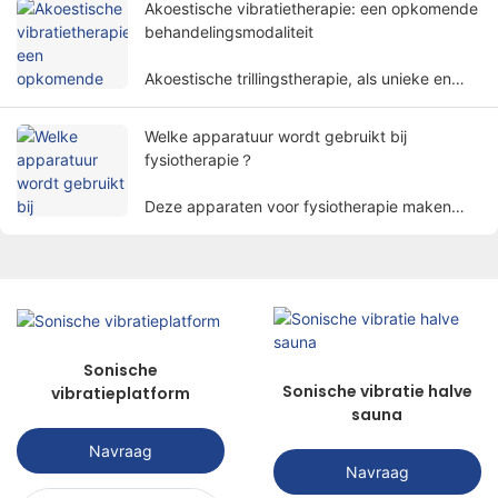
Akoestische vibratietherapie: een opkomende
lichaamsfuncties op een niet-invasieve manier
behandelingsmodaliteit
te herstellen.
Akoestische trillingstherapie, als unieke en
veelbelovende behandelmethode, trekt
langzamerhand de aandacht van mensen.
Welke apparatuur wordt gebruikt bij
fysiotherapie？
Deze apparaten voor fysiotherapie maken
gebruik van fysieke factoren zoals
elektriciteit, licht, hitte, magnetisme, enz. om
patiënten te behandelen met
wetenschappelijke methoden om het doel van
het verlichten van pijn, het bevorderen van
genezing en het herstellen van functies te
Sonische
bereiken.
Sonische vibratie halve
vibratieplatform
sauna
Navraag
Navraag