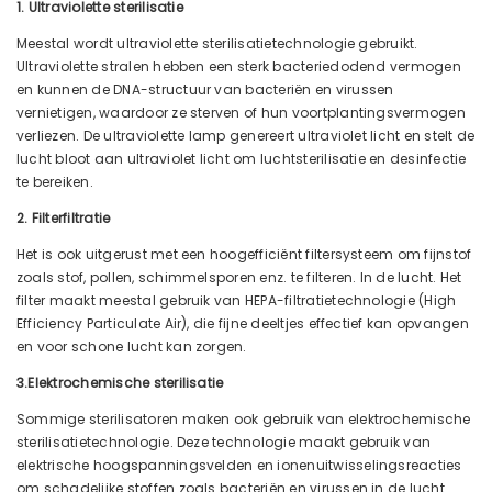
1. Ultraviolette sterilisatie
Meestal wordt ultraviolette sterilisatietechnologie gebruikt.
Ultraviolette stralen hebben een sterk bacteriedodend vermogen
en kunnen de DNA-structuur van bacteriën en virussen
vernietigen, waardoor ze sterven of hun voortplantingsvermogen
verliezen. De ultraviolette lamp genereert ultraviolet licht en stelt de
lucht bloot aan ultraviolet licht om luchtsterilisatie en desinfectie
te bereiken.
2. Filterfiltratie
Het is ook uitgerust met een hoogefficiënt filtersysteem om fijnstof
zoals stof, pollen, schimmelsporen enz. te filteren. In de lucht. Het
filter maakt meestal gebruik van HEPA-filtratietechnologie (High
Efficiency Particulate Air), die fijne deeltjes effectief kan opvangen
en voor schone lucht kan zorgen.
3.Elektrochemische sterilisatie
Sommige sterilisatoren maken ook gebruik van elektrochemische
sterilisatietechnologie. Deze technologie maakt gebruik van
elektrische hoogspanningsvelden en ionenuitwisselingsreacties
om schadelijke stoffen zoals bacteriën en virussen in de lucht