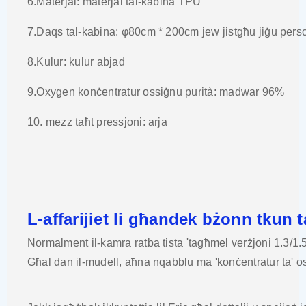
6.Materjal: materjal tal-kabina TPU
7.Daqs tal-kabina: φ80cm * 200cm jew jistgħu jiġu perso
8.Kulur: kulur abjad
9.Oxygen konċentratur ossiġnu purità: madwar 96%
10. mezz taħt pressjoni: arja
L-affarijiet li għandek bżonn tkun ta
Normalment il-kamra ratba tista 'tagħmel verżjoni 1.3/1
Għal dan il-mudell, aħna nqabblu ma 'konċentratur ta' 