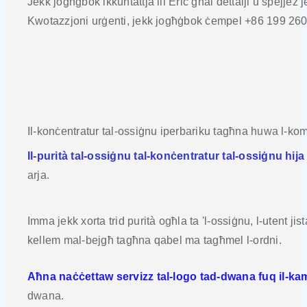
Jekk jogħġbok ikkuntattja lil Eric għal dettalji u spejjeż je
Kwotazzjoni urġenti, jekk jogħġbok ċempel +86 199 26
Il-konċentratur tal-ossiġnu iperbariku tagħna huwa l-kom
Il-purità tal-ossiġnu tal-konċentratur tal-ossiġnu hi
arja.
Imma jekk xorta trid purità ogħla ta 'l-ossiġnu, l-utent j
kellem mal-bejgħ tagħna qabel ma tagħmel l-ordni.
Aħna naċċettaw servizz tal-logo tad-dwana fuq il-kamr
dwana.