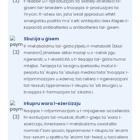
t-tkabbir u r-riproduzzjoni ta' batterji anerobiċi fil-
ġisem tal-bniedem u tnaqqas il-produzzjoni ta
'mycin; fl-istess ħin, jista 'wkoll jipproduċi effett
sinerġistiku pożittiv ma' ċerti antibijotiċi biex ittejjeb il-
kapaċità antibatterika u antibatterika tal-ġisem.
Sbuħija u ġisem
Il-metaboliżmu tal-ġilda jitjieb, il-metaboliti (bħal
melanin) jitneħħew aktar malajr u ċ-ċelloli jiġu
riġenerati, u l-elastiċità u t-tleqqija tal-ġilda huma
mtejba. Terapija ta 'ossiġnu iperbariku matul il-
perjodu ta' rkupru ta 'sbuħija medika tista' tnaqqas l-
infjammazzjoni u edema, taċċellera r-riġenerazzjoni
tat-tessuti, tippromwovi l-irkupru ta 'siti kirurġiċi, u
tnaqqas il-formazzjoni ta' ċikatriċi.
Irkupru wara l-eżerċizzju
Naqqas l-infjammazzjoni u l-mijoġenesi aċċellerata
fil-kontużjoni tal-muskoli, ittaffi l-għeja ta 'wara l-
eżerċizzju, tirrestawra l-metaboliżmu ossidattiv
normali f'żoni iposiċi, tippromwovi l-irkupru ta' enzimi
tas-serum u spettru ta 'enżimi tal-fwied, u taċċellera