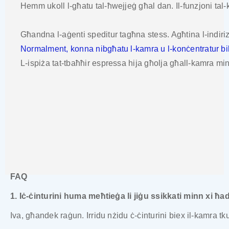
Hemm ukoll l-għatu tal-ħwejjeġ għal dan. Il-funzjoni tal-k
Għandna l-aġenti speditur tagħna stess. Agħtina l-indirizz
Normalment, konna nibgħatu l-kamra u l-konċentratur bi
L-ispiża tat-tbaħħir espressa hija għolja għall-kamra minħ
FAQ
1. Iċ-ċinturini huma meħtieġa li jiġu ssikkati minn xi
Iva, għandek raġun. Irridu nżidu ċ-ċinturini biex il-kamra t