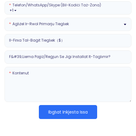
Telefon/WhatsApp/Skype (Bil-Kodiċi Taż-Żona)
+1
Agħżel Ir-Rwol Primarju Tiegħek
Il-Firxa Tal-Baġit Tiegħek（$）
F&#39;liema Pajjiż/reġjun Se Jiġi Installat It-Tagħmir?
Kontenut
Ibgħat Inkjesta Issa