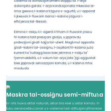
Sistema ta 'kondizzjonament doppju ta' l-arja
ddisinjata ġdida: l-arja kondizzjonata mkessħa bl-
ilma ġewwa l-kabina tiżgura s-sigurtà, u l-apparat
li jkessaħ il-fluworin barra l-kabina jiżgura l-
effiċjenza tat-tkessiħ.
Elimina r-riskju li l-aġenti li fihom il-fluworin jnixxu
fil-kabina taħt pressjoni għolja, u jipprovdu
protezzjoni għall-ħajja tal-utent. Magħmul apposta
għall-kabini tal-ossiġnu, l-ospitant fil-kabina juża
kurrent ta 'vultaġġ baxx biex jelimina r-riskju ta'
fjammabbiltà, u l-volum tal-arja jista 'jiġi aġġustat
biex jipprovdi sensazzjoni komda, u l-kabina mhix
misduda.
Maskra tal-ossiġnu semi-miftuħa
In-nifs huwa aktar naturali, aktar bla xkiel u aktar komdu. It-
tubu aeronawtiku Laval u s-sistema tad-diffużjoni jiffrankaw