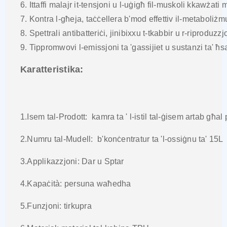
6. Ittaffi malajr it-tensjoni u l-uġigħ fil-muskoli kkawżat
7. Kontra l-għeja, taċċellera b'mod effettiv il-metaboliżm
8. Spettrali antibatteriċi, jinibixxu t-tkabbir u r-riproduzzj
9. Tippromwovi l-emissjoni ta 'gassijiet u sustanzi ta' ħsa
Karatteristika:
1.Isem tal-Prodott: kamra ta ' l-istil tal-ġisem artab għ
2.Numru tal-Mudell: b'konċentratur ta 'l-ossiġnu ta' 15L
3.Applikazzjoni: Dar u Sptar
4.Kapaċità: persuna waħedha
5.Funzjoni: tirkupra