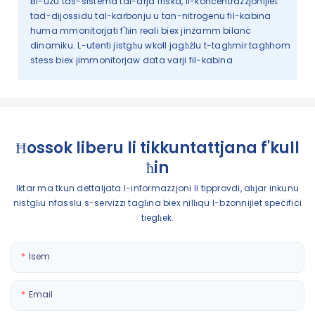
Bl-użu tas-sistema tal-arja friska, il-konċentrazzjonijiet
tad-dijossidu tal-karbonju u tan-nitroġenu fil-kabina
huma mmonitorjati f'ħin reali biex jinżamm bilanċ
dinamiku. L-utenti jistgħu wkoll jagħżlu t-tagħmir tagħhom
stess biex jimmonitorjaw data varji fil-kabina
Ħossok liberu li tikkuntattjana f'kull
ħin
Iktar ma tkun dettaljata l-informazzjoni li tipprovdi, aħjar inkunu
nistgħu nfasslu s-servizzi tagħna biex nilħqu l-bżonnijiet speċifiċi
tiegħek.
Isem
Email