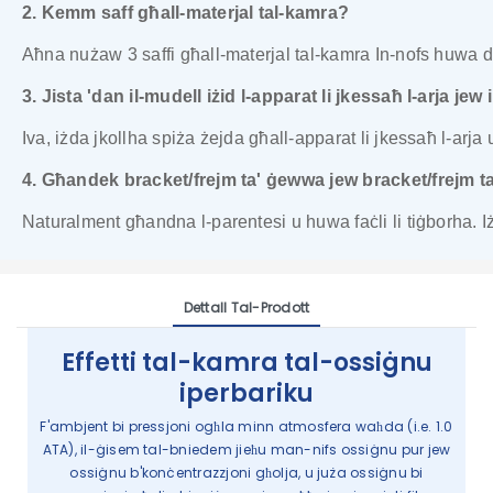
2. Kemm saff għall-materjal tal-kamra?
Aħna nużaw 3 saffi għall-materjal tal-kamra In-nofs huwa dra
3. Jista 'dan il-mudell iżid l-apparat li jkessaħ l-arja jew
Iva, iżda jkollha spiża żejda għall-apparat li jkessaħ l-arja 
4. Għandek bracket/frejm ta' ġewwa jew bracket/frejm ta
Naturalment għandna l-parentesi u huwa faċli li tiġborha. Iż
Dettall Tal-Prodott
Effetti tal-kamra tal-ossiġnu
iperbariku
F'ambjent bi pressjoni ogħla minn atmosfera waħda (i.e. 1.0
ATA), il-ġisem tal-bniedem jieħu man-nifs ossiġnu pur jew
ossiġnu b'konċentrazzjoni għolja, u juża ossiġnu bi