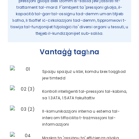
pressjoni għolja biex iżomm is-saħħa jew jassisti fit-
trattament tal-mard. F'ambjent ta 'pressjoni għolja, il-
kapaċità tal-ġarr tal-ossiġnu tad-demm uman titjieb
ħafna, li tħaffef iċ-ċirkolazzjoni tad-demm, tippromwovi t-
tiswija tal-funzjonijiet fiżjoloġiċi ta' diversi organi u tessuti, u
ttejjeb il-kundizzjonijiet sub-saħħa.
Vantaġġ tagħna
Spazju spazjuż u kbir, komdu biex toqgħod
jew timtedd
Kontroll intelliġenti tal-pressjoni tal-kabina,
sa 1.3ATA, 1.5ATA fakultattiv
Il-komunikazzjoni interna u esterna tal-
intercom tiffaċilita t-trażmissjoni tal-
informazzjoni
Maskra ta 'ossiġnu ta' effiċjenza għolja