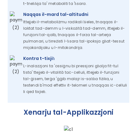
t-tneħħija ta' metaboliti ta 'ħsara.
Naqqas il-mard tal-altitudni
Ittejjeb il-metaboliżmu radikali ħieles, tnaqqas il-
laktat tad-demm u l-viskożità tad-demm, ittejjeb il-
funzjoni tal-qalb, tnaqqas il-forza tal-arterja
pulmonari, u tirreżisti l-ħsara tal-ipoksja għat-tessut
mijokardijaku u l-mitokondrija.
Kontra t-tixjiħ
L-inalazzjoni ta 'ossiġnu bi pressjoni għolja fit-tul
tista' ttejjeb il-vitalità taċ-ċelluli, ittejjeb il-funzjoni
tal-ġisem, terġa 'ġġib malajr is-saħħa fiżika, u
testendi b'mod effettiv it-telomeri u tnaqqas iċ-ċelluli
li qed tixjieħ.
Xenarju tal-Applikazzjoni