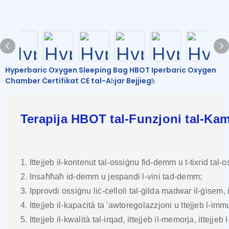
Hyperbaric Oxygen Sleeping Bag HBOT Iperbaric Oxygen
Chamber Ċertifikat CE tal-Aħjar Bejjiegħ
Terapija HBOT tal-Funzjoni tal-Kam
1. Ittejjeb il-kontenut tal-ossiġnu fid-demm u t-tixrid tal
2. Insaħħaħ id-demm u jespandi l-vini tad-demm;
3. Ipprovdi ossiġnu liċ-ċelloli tal-ġilda madwar il-ġisem, ise
4. Ittejjeb il-kapaċità ta 'awtoregolazzjoni u ttejjeb l-imm
5. Ittejjeb il-kwalità tal-irqad, ittejjeb il-memorja, ittejjeb 