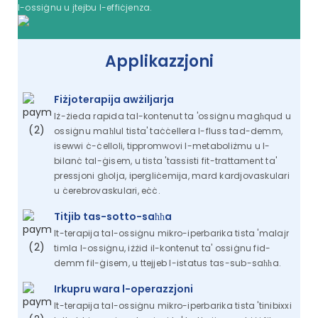
l-ossiġnu u jtejbu l-effiċjenza.
Applikazzjoni
Fiżjoterapija awżiljarja
Iż-żieda rapida tal-kontenut ta 'ossiġnu magħqud u
ossiġnu maħlul tista' taċċellera l-fluss tad-demm,
isewwi ċ-ċelloli, tippromwovi l-metaboliżmu u l-
bilanċ tal-ġisem, u tista 'tassisti fit-trattament ta'
pressjoni għolja, ipergliċemija, mard kardjovaskulari
u ċerebrovaskulari, eċċ.
Titjib tas-sotto-saħħa
It-terapija tal-ossiġnu mikro-iperbarika tista 'malajr
timla l-ossiġnu, iżżid il-kontenut ta' ossiġnu fid-
demm fil-ġisem, u ttejjeb l-istatus tas-sub-saħħa.
Irkupru wara l-operazzjoni
It-terapija tal-ossiġnu mikro-iperbarika tista 'tinibixxi