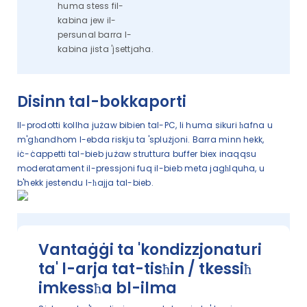
huma stess fil-
kabina jew il-
persunal barra l-
kabina jista 'jsettjaha.
Disinn tal-bokkaporti
Il-prodotti kollha jużaw bibien tal-PC, li huma sikuri ħafna u
m'għandhom l-ebda riskju ta 'splużjoni. Barra minn hekk,
iċ-ċappetti tal-bieb jużaw struttura buffer biex inaqqsu
moderatament il-pressjoni fuq il-bieb meta jagħlquha, u
b'hekk jestendu l-ħajja tal-bieb.
Vantaġġi ta 'kondizzjonaturi
ta' l-arja tat-tisħin / tkessiħ
imkessħa bl-ilma