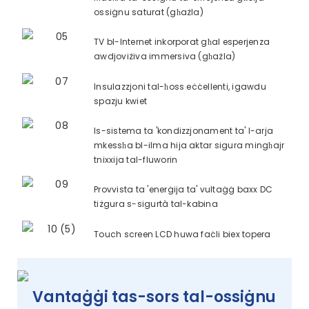
ossiġnu saturat (għażla)
TV bl-Internet inkorporat għal esperjenza
awdjoviżiva immersiva (għażla)
Insulazzjoni tal-ħoss eċċellenti, igawdu
spazju kwiet
Is-sistema ta 'kondizzjonament ta' l-arja
mkessħa bl-ilma hija aktar sigura mingħajr
tnixxija tal-fluworin
Provvista ta 'enerġija ta' vultaġġ baxx DC
tiżgura s-sigurtà tal-kabina
Touch screen LCD huwa faċli biex topera
Vantaġġi tas-sors tal-ossiġnu