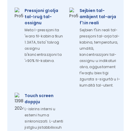
Pressjoni għolja
Sejbien tal-
tal-ħruġ tal-
ambjent tal-arja
ossiġnu
f'ħin reali
Meta l-pressjoni ta
Sejbien f'ħin reali tal-
'wara fil-kabina tkun
pressjoni tal-arja tal-
1.3ATA, tista' toħroġ
kabina, temperatura,
ossiġnu
umdità,
b'konċentrazzjoni ta
konċentrazzjoni tal-
'≥90% fil-kabina.
ossiġnu u indikaturi
oħra, aġġustament
f'waqtu biex tiġi
żgurata s-sigurtà u l-
kumdità tal-utent.
Touch screen
doppju
L-iskrins interni u
esterni huma
sinkronizzati. L-utenti
jistgħu jistabbilixxuh