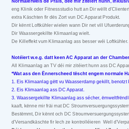
Normalerweis de Präis, dee mir zitéiert hunn, inklu
eng Klinik oder Fitnessstudio hutt an Dir wëllt d'Clienter
extra Käschten fir dës Zort vun DC Apparat Produkt.
Dir kënnt Loftkühler wielen wann Dir net vill Ufuerder
Dir Waassergekillte Klimaanlag wielt.
De Killeffekt vum Klimaanlag ass besser wéi Loftkühler.
Notéiert w.e.g. datt keen AC Apparat an der Chamber 
All Klimaanlag an TV déi mir zitéiert hunn ass DC Appar
*Wat ass den Ënnerscheed tëscht engem normale Ha
1. Eis Klimaanlag gëtt vu Waasserdamp gekillt, benotz
2. Eis Klimaanlag ass DC Apparat.
3. Waassergekillte Klimaanlag ass sécher, ëmweltfrën
kaaft, kënne mir fräi mat DC Stroumversuergungssyste
Bestëmmt, Dir kënnt och DC Stroumversuergungssystem
d'Versandkäschte fir Iech ze kontrolléieren
Well d'Verpa