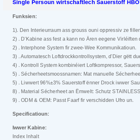
Single Persoun wirtschaftlech Sauerstoff HB
Funksien:
1). Den Interieurraum ass grouss ouni oppressiv ze fille
2) . D'Kabine ass fest a kann no Ären eegene Virléiften 
2) . Interphone System fir zwee-Wee Kommunikatioun.
3) . Automatesch Loftdrockkontrollsystem, d'Dier gëtt du
4) . Kontroll System kombinéiert Loftkompressor, Sauers
5) . Sécherheetsmoossnamen: Mat manuelle Sécherheet
5) . Liwwert 96%±3% Sauerstoff ënner Drock iwwer Saue
8) . Material Sécherheet an Ëmwelt: Schutz STAINLESS 
9) . ODM & OEM: Passt Faarf fir verschidden Ufro un.
Specificatioun:
Iwwer Kabine:
Index Inhalt