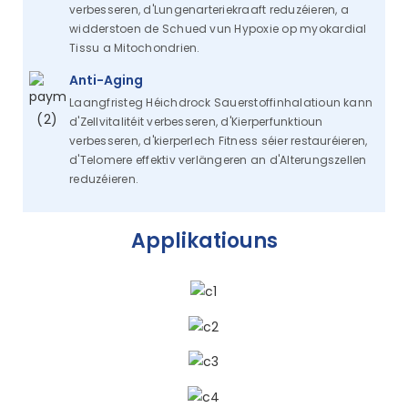
verbesseren, d'Lungenarteriekraaft reduzéieren, a
widderstoen de Schued vun Hypoxie op myokardial
Tissu a Mitochondrien.
Anti-Aging
Laangfristeg Héichdrock Sauerstoffinhalatioun kann
d'Zellvitalitéit verbesseren, d'Kierperfunktioun
verbesseren, d'kierperlech Fitness séier restauréieren,
d'Telomere effektiv verlängeren an d'Alterungszellen
reduzéieren.
Applikatiouns