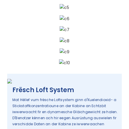
Frësch Loft System
Mat Hëllef vum frësche Loftsystem ginn d'Kuelendioxid- a
Stickstoffkonzentratioune an der Kabine an Echtzäit
iwwerwaacht fir en dynamesche Gläichgewiicht ze halen.
D'Benotzer kënnen och hir eegen Ausrüstung auswielen fir
verschidde Daten an der Kabine ze iwwerwaachen