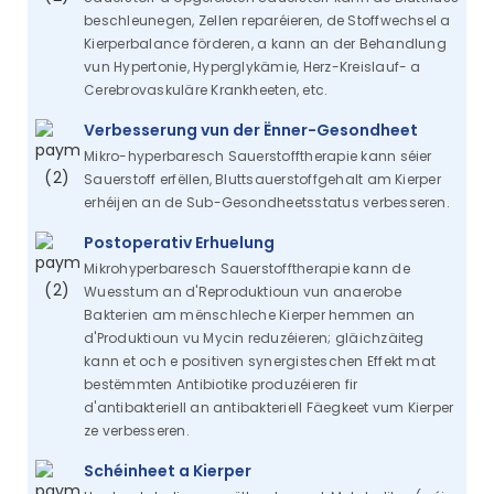
beschleunegen, Zellen reparéieren, de Stoffwechsel a
Kierperbalance förderen, a kann an der Behandlung
vun Hypertonie, Hyperglykämie, Herz-Kreislauf- a
Cerebrovaskuläre Krankheeten, etc.
Verbesserung vun der Ënner-Gesondheet
Mikro-hyperbaresch Sauerstofftherapie kann séier
Sauerstoff erfëllen, Bluttsauerstoffgehalt am Kierper
erhéijen an de Sub-Gesondheetsstatus verbesseren.
Postoperativ Erhuelung
Mikrohyperbaresch Sauerstofftherapie kann de
Wuesstum an d'Reproduktioun vun anaerobe
Bakterien am mënschleche Kierper hemmen an
d'Produktioun vu Mycin reduzéieren; gläichzäiteg
kann et och e positiven synergisteschen Effekt mat
bestëmmten Antibiotike produzéieren fir
d'antibakteriell an antibakteriell Fäegkeet vum Kierper
ze verbesseren.
Schéinheet a Kierper