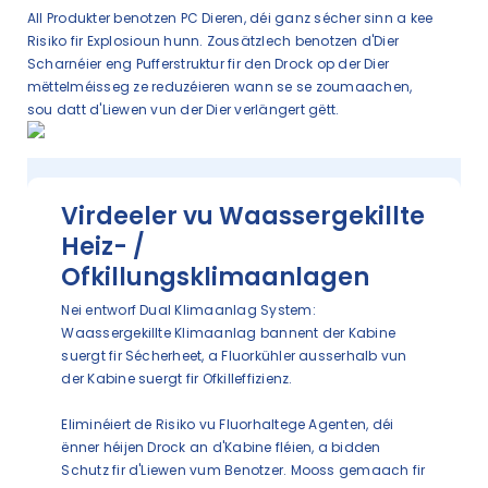
All Produkter benotzen PC Dieren, déi ganz sécher sinn a kee
Risiko fir Explosioun hunn. Zousätzlech benotzen d'Dier
Scharnéier eng Pufferstruktur fir den Drock op der Dier
mëttelméisseg ze reduzéieren wann se se zoumaachen,
sou datt d'Liewen vun der Dier verlängert gëtt.
Virdeeler vu Waassergekillte
Heiz- /
Ofkillungsklimaanlagen
Nei entworf Dual Klimaanlag System:
Waassergekillte Klimaanlag bannent der Kabine
suergt fir Sécherheet, a Fluorkühler ausserhalb vun
der Kabine suergt fir Ofkilleffizienz.
Eliminéiert de Risiko vu Fluorhaltege Agenten, déi
ënner héijen Drock an d'Kabine fléien, a bidden
Schutz fir d'Liewen vum Benotzer. Mooss gemaach fir