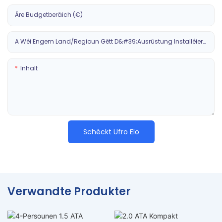
Äre Budgetberäich (€)
A Wéi Engem Land/Regioun Gëtt D&#39;Ausrüstung Installéiert?
Inhalt
Schéckt Ufro Elo
Verwandte Produkter