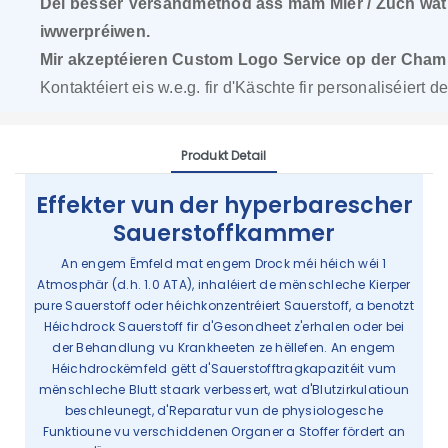
Déi besser Versandmethod ass mam Mier / Zuch wat 1-2
iwwerpréiwen.
Mir akzeptéieren Custom Logo Service op der Chambe
Kontaktéiert eis w.e.g. fir d'Käschte fir personaliséiert 
Produkt Detail
Effekter vun der hyperbarescher
Sauerstoffkammer
An engem Ëmfeld mat engem Drock méi héich wéi 1
Atmosphär (d.h. 1.0 ATA), inhaléiert de mënschleche Kierper
pure Sauerstoff oder héichkonzentréiert Sauerstoff, a benotzt
Héichdrock Sauerstoff fir d'Gesondheet z'erhalen oder bei
der Behandlung vu Krankheeten ze hëllefen. An engem
Héichdrockëmfeld gëtt d'Sauerstofftragkapazitéit vum
mënschleche Blutt staark verbessert, wat d'Blutzirkulatioun
beschleunegt, d'Reparatur vun de physiologesche
Funktioune vu verschiddenen Organer a Stoffer fördert an