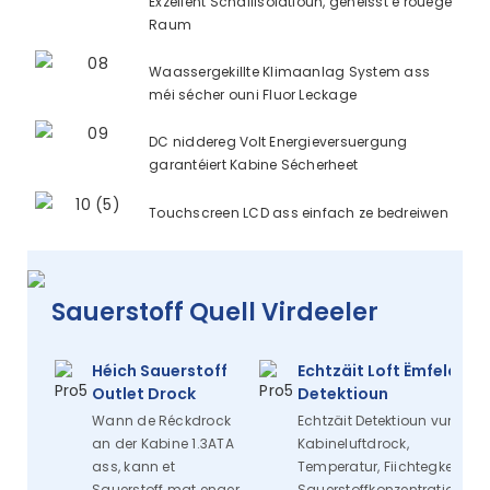
Exzellent Schallisolatioun, genéisst e rouege
Raum
Waassergekillte Klimaanlag System ass
méi sécher ouni Fluor Leckage
DC niddereg Volt Energieversuergung
garantéiert Kabine Sécherheet
Touchscreen LCD ass einfach ze bedreiwen
Sauerstoff Quell Virdeeler
Héich Sauerstoff
Echtzäit Loft Ëmfeld
Outlet Drock
Detektioun
Wann de Réckdrock
Echtzäit Detektioun vum
an der Kabine 1.3ATA
Kabineluftdrock,
ass, kann et
Temperatur, Fiichtegkeet,
Sauerstoff mat enger
Sauerstoffkonzentratioun