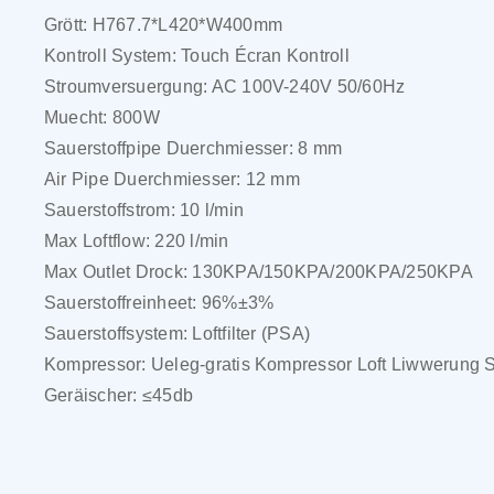
Grött: H767.7*L420*W400mm
Kontroll System: Touch Écran Kontroll
Stroumversuergung: AC 100V-240V 50/60Hz
Muecht: 800W
Sauerstoffpipe Duerchmiesser: 8 mm
Air Pipe Duerchmiesser: 12 mm
Sauerstoffstrom: 10 l/min
Max Loftflow: 220 l/min
Max Outlet Drock: 130KPA/150KPA/200KPA/250KPA
Sauerstoffreinheet: 96%±3%
Sauerstoffsystem: Loftfilter (PSA)
Kompressor: Ueleg-gratis Kompressor Loft Liwwerung 
Geräischer: ≤45db