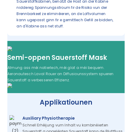
Sauerstoffkabinen, benotzt de Host an der Kabine
niddereg Spannungsstroum fir de Risiko vun der
Brennbarkeet ze eliminéieren, an de Loftvolumen
kann ugepasst ginn fir e gemittlech Gefill ze bidden,
an d'Kabine ass net stuff.
Semi-oppen Sauerstoff Mask
Atmung ass méi natierlech, méi glat a méi bequem.
Aeronautesch Laval Rouer an Diffusiounssystem spueren
Sauerstoff a verbesseren Effizienz.
Applikatiounen
Auxiliary Physiotherapie
Schnell Erhéijung vum Inhalt vu kombinéierten
Sauerstoff a opgeléisten Sauerstoff kann de Bluttfluss