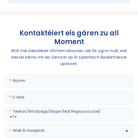
Kontaktéiert eis gären zu all
Moment
Wat méi detailléiert d'Informatiounen, déi Dir uginn hutt, wat
besser kënne mir eis Servicer op Är spezifesch Bedierfnesser
upassen.
Numm
E-Mail
Telefon/WhatsApp/Skype (mat Regiounscode)
+1
Wielt Är Haaptroll