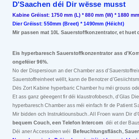
D'Saachen déi Dir wësse musst
Kabine Gréisst: 1750 mm (L) * 880 mm (W) * 1880 mm
Dier Gréisst: 550mm (Breet) * 1490mm (Héicht)
Mir passen mat 10L Sauerstoffkonzentrator, et huet 
Eis hyperbaresch Sauerstoffkonzentrator ass d'Kom
ongeféier 96%.
No der Dispersioun an der Chamber ass d'Sauerstoffrei
Sauerstoffreinheet wëllt, kann de Benotzer d'Gesiichtsma
Dës Zort Kabine hyperbaric Chamber hu méi grouss oder 
Et ass ganz gëeegent fir déi klaustrofobesch, d'Glas 
hyperbaresch Chamber ass méi einfach fir de Patient Sa
Mir bidden och Instruktiounsbuch. All Froen wann Dir d
bequem Couch, een Telefon Intercom
déi et der Bau
Déi aner Accessoiren wéi
Befeuchtungsfläsch, Saue