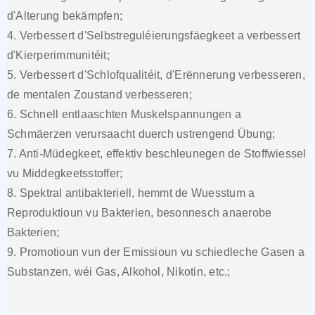
d'Alterung bekämpfen;
4. Verbessert d'Selbstreguléierungsfäegkeet a verbessert
d'Kierperimmunitéit;
5. Verbessert d'Schlofqualitéit, d'Erënnerung verbesseren,
de mentalen Zoustand verbesseren;
6. Schnell entlaaschten Muskelspannungen a
Schmäerzen verursaacht duerch ustrengend Übung;
7. Anti-Müdegkeet, effektiv beschleunegen de Stoffwiessel
vu Middegkeetsstoffer;
8. Spektral antibakteriell, hemmt de Wuesstum a
Reproduktioun vu Bakterien, besonnesch anaerobe
Bakterien;
9. Promotioun vun der Emissioun vu schiedleche Gasen a
Substanzen, wéi Gas, Alkohol, Nikotin, etc.;