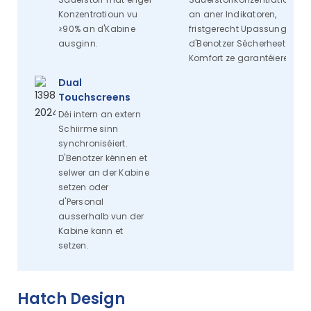
Konzentratioun vu
an aner Indikatoren,
≥90% an d'Kabine
fristgerecht Upassung fir
ausginn.
d'Benotzer Sécherheet a
Komfort ze garantéieren.
Dual
Touchscreens
Déi intern an extern
Schiirme sinn
synchroniséiert.
D'Benotzer kënnen et
selwer an der Kabine
setzen oder
d'Personal
ausserhalb vun der
Kabine kann et
setzen.
Hatch Design