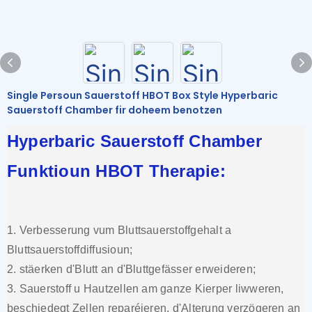
Single Persoun Sauerstoff HBOT Box Style Hyperbaric
Sauerstoff Chamber fir doheem benotzen
Hyperbaric Sauerstoff Chamber
Funktioun HBOT Therapie:
1. Verbesserung vum Bluttsauerstoffgehalt a
Bluttsauerstoffdiffusioun;
2. stäerken d'Blutt an d'Bluttgefässer erweideren;
3. Sauerstoff u Hautzellen am ganze Kierper liwweren,
beschiedegt Zellen reparéieren, d'Alterung verzögeren an