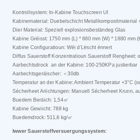
Kontrollsystem: In-Kabine Touchscreen UI
Kabinematerial: Duebelschicht Metallkompositmaterial +
Dier Material: Speziell explosionsbeständeg Glas
Kabine Gréisst: 1750 mm (L) * 880 mm (W) * 1880 mm (
Kabine Configuratioun: Wéi d'Lëscht ënnert
Diffus Sauerstoff Konzentratioun Sauerstoff Rengheet: 
Aarbechtsdrock
an der Kabine: 100-250KPa justierbar
Aarbechtsgeräischer: ＜30db
Temperatur an der Kabine: Ambient Temperatur +3°C (o
Sécherheet Ariichtungen: Manuell Sécherheet Krunn, 
Buedem Beräich: 1,54㎡
Kabine Gewiicht: 788 kg
Buedemdrock: 511,6 kg/㎡
Iwwer Sauerstoffversuergungssystem: