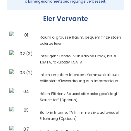
d'Ënnergesondheetsbedingunge verbessert.
Eier Vervante
Raum a grousse Raum, bequem fir ze stoen
oder ze léien
Intelligent Kontroll vun Kabine Drock, bis zu
1.3ATA, fakultativ 1.5ATA
Intern an extern Intercom Kommunikatioun
erliichtert d'Iwwerdroung vun Informatioun
Héich Effizienz Sauerstoffmaske gesättegt
Sauerstoff (Optioun)
Built-in Internet TV fir immersiv audiovisuell
Erfahrung (Optioun)