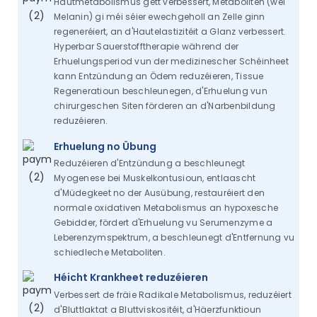
Hautmetabolismus gëtt verbessert, Metaboliten (wéi
Melanin) gi méi séier ewechgeholl an Zelle ginn
regeneréiert, an d'Hautelastizitéit a Glanz verbessert.
Hyperbar Sauerstofftherapie während der
Erhuelungsperiod vun der medizinescher Schéinheet
kann Entzündung an Ödem reduzéieren, Tissue
Regeneratioun beschleunegen, d'Erhuelung vun
chirurgeschen Siten förderen an d'Narbenbildung
reduzéieren.
Erhuelung no Übung
Reduzéieren d'Entzündung a beschleunegt
Myogenese bei Muskelkontusioun, entlaascht
d'Müdegkeet no der Ausübung, restauréiert den
normale oxidativen Metabolismus an hypoxesche
Gebidder, fördert d'Erhuelung vu Serumenzyme a
Leberenzymspektrum, a beschleunegt d'Entfernung vu
schiedleche Metaboliten.
Héicht Krankheet reduzéieren
Verbessert de fräie Radikale Metabolismus, reduzéiert
d'Bluttlaktat a Bluttviskositéit, d'Häerzfunktioun