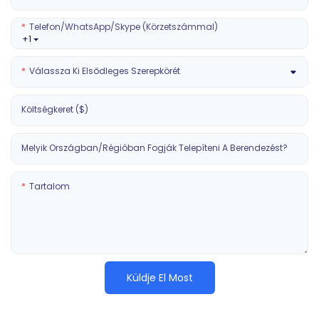
Telefon/WhatsApp/Skype (körzetszámmal)
+1
Válassza Ki Elsődleges Szerepkörét
Költségkeret ($)
Melyik Országban/régióban Fogják Telepíteni A Berendezést?
Tartalom
Küldje El Most