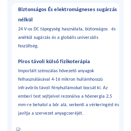
Biztonságos
És
elektromágneses sugárzás
nélkül
24 V-os DC tápegység használata, biztonságos
és
anélkül
sugárzás és a globális univerzális
feszültség.
Piros távoli külső fizikoterápia
Importált szénszálas hővezető anyagok
felhasználásával 4-16 mikron hullámhosszú
infravörös távoli fényhullámokat bocsát ki. Az
emberi test sejtjeivel rezonálva a hőenergia 2,5
mm-re behatol a bőr alá, serkenti a vérkeringést és
javítja a szervezet anyagcseréjét.