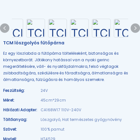
TCM löszgolyós fűtőpárna
Ez egy löszlabda a fűtőpárna töltelékeként, biztonságos és
környezetbarát. Jótékony hatással van a nyaki gerinc
megerőltetésére, váll- és nyakfájdalmakra, felső végtagok
zsibbadtságára, szédülésre és fáradtságra, álmatlanságra és
álmatlanságra, fülzúgásra és homályos szemekre.
Feszültség:
24V
Méret:
45cm*29cm
Hálózati Adapter:
CA168W17 110V-240V
Töltőanyag:
Löszgolyó, Hat természetes gyógynövény
Szövet:
100% pamut
Modell:
HT4529