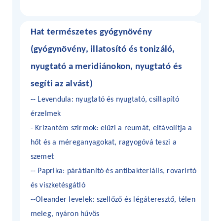
Hat természetes gyógynövény
(gyógynövény, illatosító és tonizáló,
nyugtató a meridiánokon, nyugtató és
segíti az alvást)
-- Levendula: nyugtató és nyugtató, csillapító
érzelmek
- Krizantém szirmok: elűzi a reumát, eltávolítja a
hőt és a méreganyagokat, ragyogóvá teszi a
szemet
-- Paprika: párátlanító és antibakteriális, rovarirtó
és viszketésgátló
--Oleander levelek: szellőző és légáteresztő, télen
meleg, nyáron hűvös