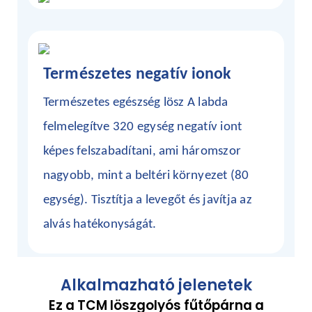
Természetes negatív ionok
Természetes egészség
lösz
A labda
felmelegítve 320 egység negatív iont
képes felszabadítani, ami háromszor
nagyobb, mint a beltéri környezet (80
egység). Tisztítja a levegőt és javítja az
alvás hatékonyságát.
Alkalmazható jelenetek
Ez a TCM löszgolyós fűtőpárna a