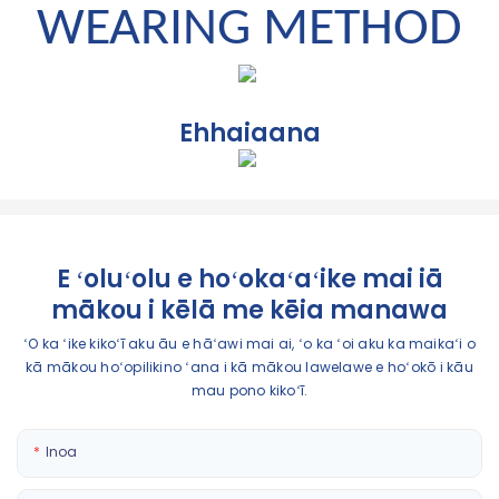
WEARING METHOD
Ehhaiaana
E ʻoluʻolu e hoʻokaʻaʻike mai iā
mākou i kēlā me kēia manawa
ʻO ka ʻike kikoʻī aku āu e hāʻawi mai ai, ʻo ka ʻoi aku ka maikaʻi o
kā mākou hoʻopilikino ʻana i kā mākou lawelawe e hoʻokō i kāu
mau pono kikoʻī.
Inoa