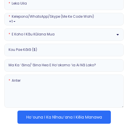
Leka Uila
Kelepona/WhatsApp/Skype (Me Ke Code Wahi)
+1
E Koho I Kāu Kūlana Mua
Kou Pae Kālā ($)
Ma Ka ʻāina/ʻāina Hea E Hoʻokomo ʻia Ai Nā Lako?
Anter
Hoʻouna I Ka Nīnauʻana I Kēia Manawa