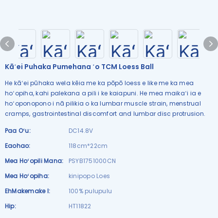
Kāʻei Puhaka Pumehana ʻo TCM Loess Ball
He kāʻei pūhaka wela kēia me ka pōpō loess e like me ka mea
hoʻopiha, kahi palekana a pili i ke kaiapuni. He mea maikaʻi ia e
hoʻoponopono i nā pilikia o ka lumbar muscle strain, menstrual
cramps, gastrointestinal discomfort and lumbar disc protrusion.
Paa Oʻu:
DC14.8V
Eaohao:
118cm*22cm
Mea Hoʻopili Mana:
PSYB1751000CN
Mea Hoʻopiha:
kinipopo Loes
EhMakemake I:
100% pulupulu
Hip:
HT11822