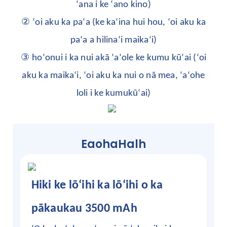
ʻana i ke ʻano kino)
②
ʻoi aku ka paʻa (ke kaʻina hui hou, ʻoi aku ka
paʻa a hilinaʻi maikaʻi)
③
hoʻonui i ka nui akā ʻaʻole ke kumu kūʻai (ʻoi
aku ka maikaʻi, ʻoi aku ka nui o nā mea, ʻaʻohe
loli i ke kumukūʻai)
EaohaHalh
Hiki ke lōʻihi ka lōʻihi o ka
pākaukau 3500 mAh