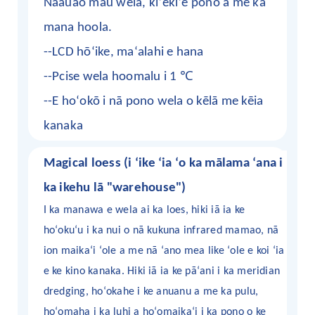
Naauao mau wela, kiʻekiʻe pono a me ka
mana hoola.
--LCD hōʻike, maʻalahi e hana
℃
--Pcise wela hoomalu i 1
--E hoʻokō i nā pono wela o kēlā me kēia
kanaka
Magical loess (i ʻike ʻia ʻo ka mālama ʻana i
ka ikehu lā "warehouse")
I ka manawa e wela ai ka loes, hiki iā ia ke
hoʻokuʻu i ka nui o nā kukuna infrared mamao, nā
ion maikaʻi ʻole a me nā ʻano mea like ʻole e koi ʻia
e ke kino kanaka. Hiki iā ia ke pāʻani i ka meridian
dredging, hoʻokahe i ke anuanu a me ka pulu,
hoʻomaha i ka luhi a hoʻomaikaʻi i ka pono o ke