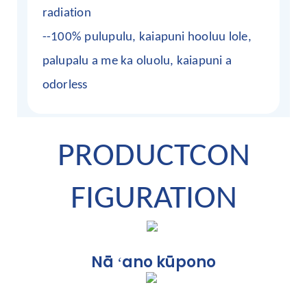
radiation
--100% pulupulu, kaiapuni hooluu lole,
palupalu a me ka oluolu, kaiapuni a
odorless
PRODUCTCON
FIGURATION
Nā ʻano kūpono