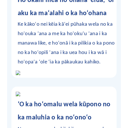
Hoʻokahi mea hoʻohana ʻelua, ʻoi
aku ka maʻalahi o ka hoʻohana
Ke kākoʻo nei kēia kāʻei pūhaka wela no ka
hoʻouka ʻana a me ka hoʻokuʻu ʻana i ka
manawa like, e hoʻonā i ka pilikia o ka pono
no ka hoʻopili ʻana i ka uea hou i ka wā i
hoʻopaʻa ʻole ʻia ka pākaukau kahiko.
ʻO ka hoʻomalu wela kūpono no
ka maluhia o ka noʻonoʻo