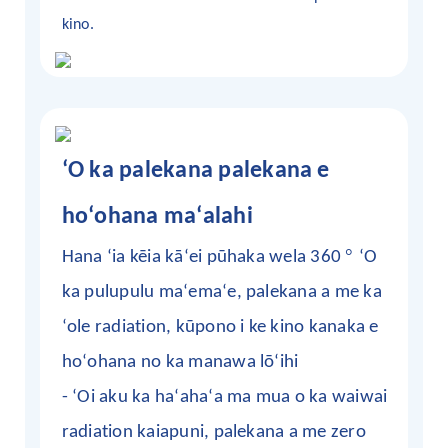
kino.
ʻO ka palekana palekana e
hoʻohana maʻalahi
°
Hana ʻia kēia kāʻei pūhaka wela 360
ʻO
ka pulupulu maʻemaʻe, palekana a me ka
ʻole radiation, kūpono i ke kino kanaka e
hoʻohana no ka manawa lōʻihi
- ʻOi aku ka haʻahaʻa ma mua o ka waiwai
radiation kaiapuni, palekana a me zero