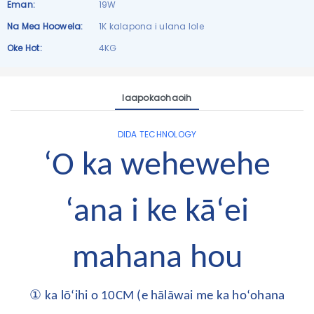
Eman:
19W
Na Mea Hoowela:
1K kalapona i ulana lole
Oke Hot:
4KG
Iaapokaohaoih
DIDA TECHNOLOGY
ʻO ka wehewehe
ʻana i ke kāʻei
mahana hou
①
ka lōʻihi o 10CM (e hālāwai me ka hoʻohana