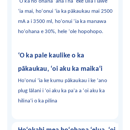
ʻO ka hoʻohana ʻana i nā ʻeke uila i lawe
ʻia mai, hoʻonui ʻia ka pākaukau mai 2500
mA a i 3500 ml, hoʻonui ʻia ka manawa
hoʻohana e 30%, hele ʻole hopohopo.
ʻO ka pale kaulike o ka
pākaukau, ʻoi aku ka maikaʻi
Hoʻonui ʻia ke kumu pākaukau i ke ʻano
plug lālani i ʻoi aku ka paʻa a ʻoi aku ka
hilinaʻi o ka pilina