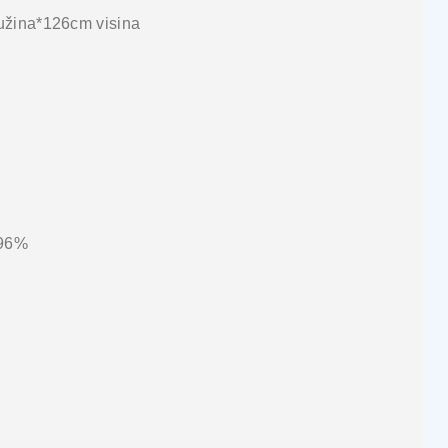
užina*126cm visina
 96%