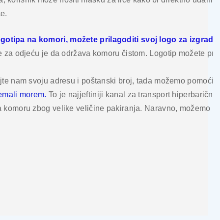
e.
otipa na komori, možete prilagoditi svoj logo za izgrad
e za odjeću je da održava komoru čistom. Logotip možete prila
jte nam svoju adresu i poštanski broj, tada možemo pomoći da
remali morem.
To je najjeftiniji kanal za transport hiperbarič
 komoru zbog velike veličine pakiranja. Naravno, možemo prov