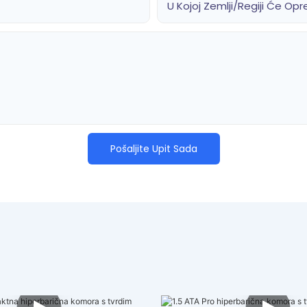
U Kojoj Zemlji/regiji Će Opr
Pošaljite Upit Sada