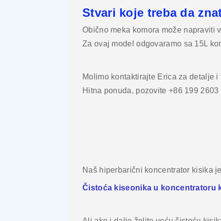
Stvari koje treba da znat
Obično meka komora može napraviti ver
Za ovaj model odgovaramo sa 15L kon
Molimo kontaktirajte Erica za detalje i
Hitna ponuda, pozovite +86 199 2603 
Naš hiperbarični koncentrator kisika 
Čistoća kiseonika u koncentratoru 
Ali ako i dalje želite veću čistoću ki