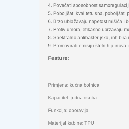
4. Povećati sposobnost samoregulacije
5. Poboljšati kvalitetu sna, poboljšati
6. Brzo ublažavaju napetost mišića i
7. Protiv umora, efikasno ubrzavaju m
8. Spektralno antibakterijsko, inhibira
9. Promovirati emisiju štetnih plinova i t
Feature:
Primjena: kućna bolnica
Kapacitet: jedna osoba
Funkcija: oporavlja
Materijal kabine: TPU