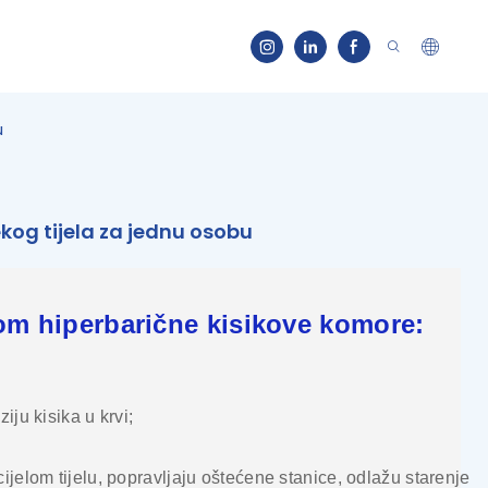
u
og tijela za jednu osobu
om hiperbarične kisikove komore:
ziju kisika u krvi;
ijelom tijelu, popravljaju oštećene stanice, odlažu starenje i 