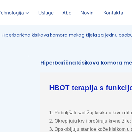
Tehnologija
Usluge
Abo
Novini
Kontakta
Hiperbarična kisikova komora mekog tijela za jednu osob
Hiperbarična kisikova komora mek
HBOT terapija s funkcij
1. Poboljšati sadržaj kisika u krvi i difu
2. Okrepljuju krv i proširuju krvne žile;
3. Opskrbljuju stanice kože kisikom u c