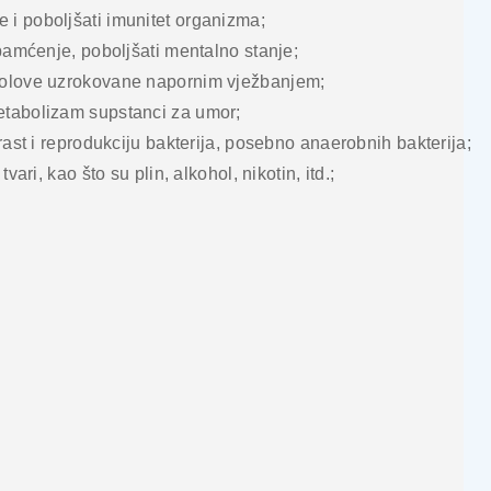
 i poboljšati imunitet organizma;
 pamćenje, poboljšati mentalno stanje;
 bolove uzrokovane napornim vježbanjem;
etabolizam supstanci za umor;
 rast i reprodukciju bakterija, posebno anaerobnih bakterija;
vari, kao što su plin, alkohol, nikotin, itd.;