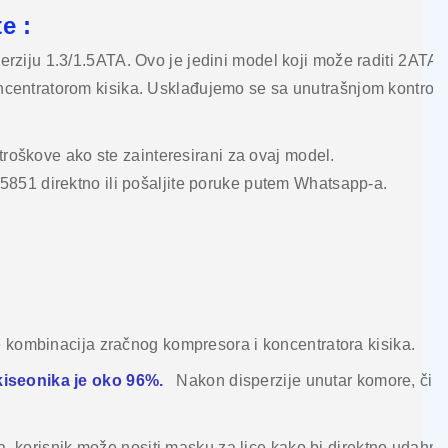
e :
ziju 1.3/1.5ATA. Ovo je jedini model koji može raditi 2ATA.
centratorom kisika. Usklađujemo se sa unutrašnjom kontrol
 troškove ako ste zainteresirani za ovaj model.
5851 direktno ili pošaljite poruke putem Whatsapp-a.
je kombinacija zračnog kompresora i koncentratora kisika.
kiseonika je oko 96%.
Nakon disperzije unutar komore, čist
sika, korisnik može nositi masku za lice kako bi direktno uda