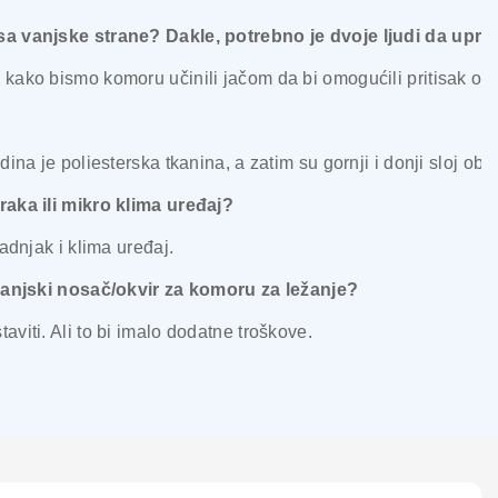
 sa vanjske strane? Dakle, potrebno je dvoje ljudi da up
 kako bismo komoru učinili jačom da bi omogućili pritisak o
dina je poliesterska tkanina, a zatim su gornji i donji sloj o
raka ili mikro klima uređaj?
adnjak i klima uređaj.
 vanjski nosač/okvir za komoru za ležanje?
viti. Ali to bi imalo dodatne troškove.