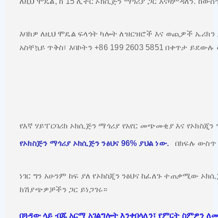
ለዚህ ሞዴል, ከ 15 ሊትር ኦክሲጅን ማጎሪያ ጋር እናዛምዳለን. ከው
እባክዎ ለዚህ ሞዴል ፍላጎት ካሎት ለዝርዝሮች እና ወጪዎች ኤሪክን 
አስቸኳይ ጥቅስ፣ እባኮትን +86 199 2603 5851 በቀጥታ ይደው
የእኛ ሃይፐርባሪክ ኦክሲጅን ማጎሪያ የአየር መጭመቂያ እና የኦክስጂን
የኦክስጅን ማጎሪያ ኦክሲጅን ንፅህና 96% ያህል ነው.
በክፍሉ ውስጥ 
ነገር ግን አሁንም ከፍ ያለ የኦክስጂን ንፅህና ከፈለጉ ተጠቃሚው ኦ
ከሽያጭዎቻችን ጋር ይነጋገሩ።
በጓዳው ላይ ብጁ አርማ አገልግሎት እንቀበላለን፣ የምርት ስምዎን 