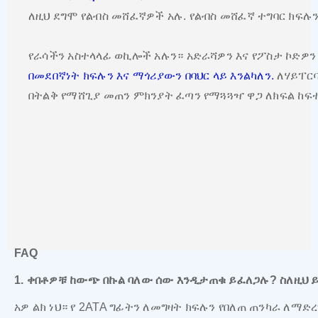
ለዚህ ደግሞ የልብስ መሸፈኛዎች አሉ. የልብስ መሸፈኛ ተግባር ክፍሉን
የራሳችን አስተላላፊ ወኪሎች አሉን። አድራሻዎን እና የፖስታ ኮድዎን
በመደበኛነት ክፍሉን እና ማጎሪያውን በባህር ላይ እንልካለን.
ለሃይፐርባ
በትልቅ የማሸጊያ መጠን ምክንያት ፈጣን የማጓጓዣ ዋጋ ለክፍል ከፍ
FAQ
1. ቀበቶዎቹ ከውጭ በኩል ባለው ሰው እንዲታጠቁ ይፈለጋሉ? ስለዚህ 
አዎ ልክ ነህ። የ 2ATA ግፊትን ለመግዛት ክፍሉን የበለጠ ጠንካራ ለ