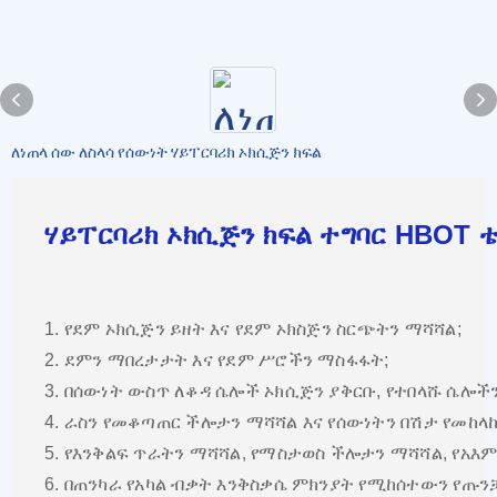
ለነጠላ ሰው ለስላሳ የሰውነት ሃይፐርባሪክ ኦክሲጅን ክፍል
ሃይፐርባሪክ ኦክሲጅን ክፍል ተግባር HBOT 
1. የደም ኦክሲጅን ይዘት እና የደም ኦክስጅን ስርጭትን ማሻሻል;
2. ደምን ማበረታታት እና የደም ሥሮችን ማስፋፋት;
3. በሰውነት ውስጥ ለቆዳ ሴሎች ኦክሲጅን ያቅርቡ, የተበላሹ ሴሎችን 
4. ራስን የመቆጣጠር ችሎታን ማሻሻል እና የሰውነትን በሽታ የመከላ
5. የእንቅልፍ ጥራትን ማሻሻል, የማስታወስ ችሎታን ማሻሻል, የአእ
6. በጠንካራ የአካል ብቃት እንቅስቃሴ ምክንያት የሚከሰተውን የጡን