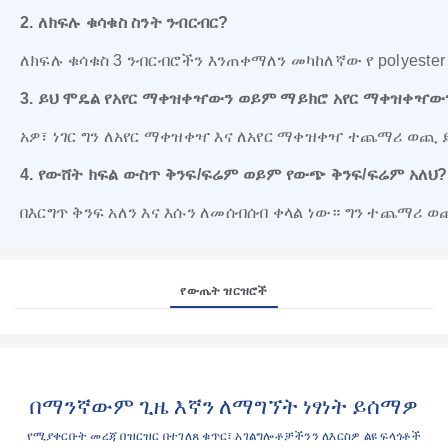
2. ለክፍሉ ቁሳቁስ ስንት ንብርብር?
ለክፍሉ ቁሳቁስ 3 ንብርብሮችን እንጠቀማለን መካከለኛው የ polyester
3. ይህ ሞዴል የአየር ማቀዝቀዣውን ወይም ማይክሮ አየር ማቀዝቀዣ
አዎ፣ ነገር ግን ለአየር ማቀዝቀዣ እና ለአየር ማቀዝቀዣ ተጨማሪ ወጪ 
4. የውሸት ክፍል ውስጥ ቅንፍ/ፍሬም ወይም የውጭ ቅንፍ/ፍሬም አለህ?
በእርግጥ ቅንፍ አለን እና እሱን ለመሰብሰብ ቀላል ነው። ግን ተጨማሪ ወ
የውጤት ዝርዝሮች
በማንኛውም ጊዜ እኛን ለማግኘት ነፃነት ይሰማዎ
የሚያቀርቡት መረጃ በዝርዝር በተገለጸ ቁጥር፣ አገልግሎቶቻችንን ለእርስዎ ልዩ ፍላጎቶች