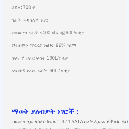
ኃይል: 700 ዋ
ግፊት መካከለኛ: አየር
የመውጫ ግፊት:<400mbar@60L/ደቂቃ
የኦክስጅን ማጎሪያ ንፅህና፡ 96% ገደማ
ከፍተኛ የአየር ፍሰት:130L/ደቂቃ
አነስተኛ የአየር ፍሰት: 60L / ደቂቃ
ማወቅ ያለብዎት ነገሮች :
ብዙውን ጊዜ ለስላሳ ክፍሉ 1.3 / 1.5ATA ስሪት ሊሠራ ይችላል.