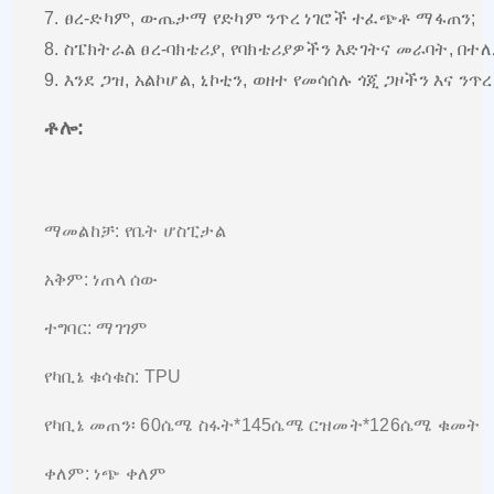
7. ፀረ-ድካም, ውጤታማ የድካም ንጥረ ነገሮች ተፈጭቶ ማፋጠን;
8. ስፔክትራል ፀረ-ባክቴሪያ, የባክቴሪያዎችን እድገትና መራባት, በተ
9. እንደ ጋዝ, አልኮሆል, ኒኮቲን, ወዘተ የመሳሰሉ ጎጂ ጋዞችን እና ን
ቶሎ:
ማመልከቻ: የቤት ሆስፒታል
አቅም: ነጠላ ሰው
ተግባር: ማገገም
የካቢኔ ቁሳቁስ: TPU
የካቢኔ መጠን፡ 60ሴሜ ስፋት*145ሴሜ ርዝመት*126ሴሜ ቁመት
ቀለም: ነጭ ቀለም