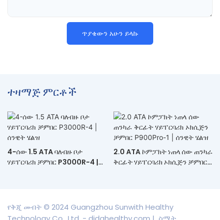
ጥያቄውን አሁን ይላኩ
ተዛማጅ ምርቶች
4-ሰው 1.5 ATA ባለብዙ ቦታ
2.0 ATA ኮምፓክት ነጠላ ሰው ጠንካራ
ሃይፐርባሪክ ቻምበር P3000R-4 |
ቅርፊት ሃይፐርባሪክ ኦክሲጅን ቻምበር
ሰንዊት ሄልዝ
P900Pro-1 | ሰንዊት ሄልዝ
የቅጂ መብት © 2024 Guangzhou Sunwith Healthy
Technology Co., Ltd. - didahealthy.com |
ስሜት