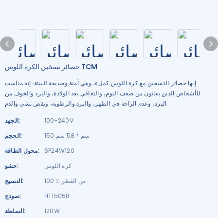
حصائر تسخين الكرة اللوس TCM
إنها حصائر التسخين مع كرة اللوس كملء، وهي آمنة وصديقة للبيئة. إنه مناسب
للأشخاص الذين يعانون من ضعف النوم، والتعافي بعد الولادة، والبرد والخوف من
البرد، وعدم الراحة في الظهر، والبرد والرطوبة، ونقص تشي والدم.
100-240V
الجهد:
150 سم * 58 سم
الحجم:
SP24W120
محول الطاقة:
كرة اللوس
حشو:
100 ٪ من القطن
النسيج:
HT15058
نموذج:
120W
السلطة: