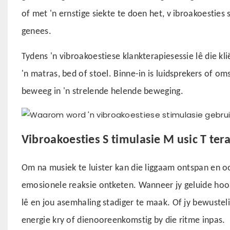
of met 'n ernstige siekte te doen het,
v
ibroakoesties
genees.
Tydens 'n vibroakoestiese klankterapiesessie lê die kl
'n matras, bed of stoel. Binne-in is luidsprekers of o
beweeg in 'n strelende helende beweging.
Vibroakoesties
S
timulasie
M
usic
T
tera
Om na musiek te luister kan die liggaam ontspan en o
emosionele reaksie ontketen. Wanneer jy geluide hoor
lê en jou asemhaling stadiger te maak. Of jy bewusteli
energie kry of dienooreenkomstig by die ritme inpas.