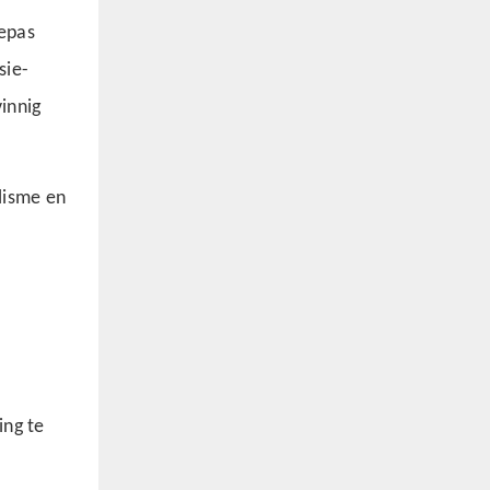
gepas
sie-
innig
lisme en
ing te