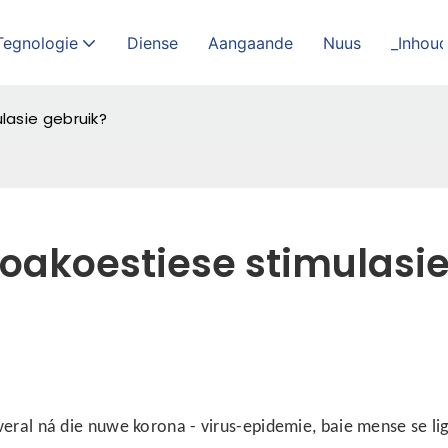
Tegnologie
Diense
Aangaande
Nuus
_Inhou
lasie gebruik?
oakoestiese stimulasie
 veral ná die nuwe korona
-
virus-epidemie, baie mense se l