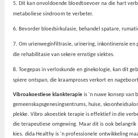
5. Dit kan onvoldoende bloedtoevoer na die hart verb
metaboliese sindroom te verbeter.
6. Bevorder bloedsirkulasie, behandel spatare, rumati
7. Om urienweginfiltrasie, urinering, inkontinensie e
die rehabilitasie van sekere ernstige siektes.
8. Toegepas in verloskunde en ginekologie, kan dit ge
spiere ontspan, die kraamproses verkort en nageboorte
Vibroakoestiese klankterapie
is 'n nuwe konsep van b
gemeenskapsgenesingsentrums, huise, skoonheidsalonn
plekke. Vibro akoestiek terapie is effektief in die ver
die terapeutiese omgewing. Maar dit is ook belangrik
kies. dida Healthy is 'n professionele ontwikkeling ma