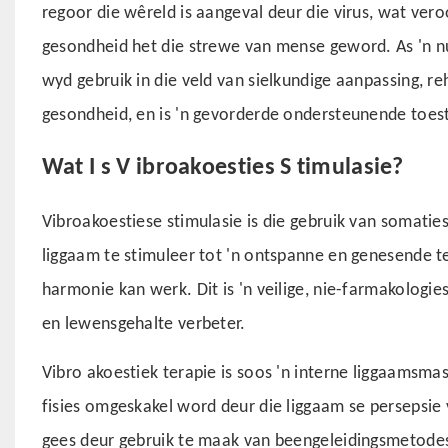
regoor die wêreld is aangeval deur die virus, wat ver
gesondheid het die strewe van mense geword. As 'n n
wyd gebruik in die veld van sielkundige aanpassing, reh
gesondheid, en is 'n gevorderde ondersteunende toes
Wat
I
s
V
ibroakoesties
S
timulasie?
Vibroakoestiese stimulasie is die gebruik van somatie
liggaam te stimuleer tot 'n ontspanne en genesende t
harmonie kan werk. Dit is 'n veilige, nie-farmakologie
en lewensgehalte verbeter.
Vibro akoestiek terapie is soos 'n interne liggaamsma
fisies omgeskakel word deur die liggaam se persepsie
gees deur gebruik te maak van beengeleidingsmetodes s