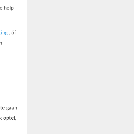
om pasiënte deur
e help
wetenskaplike metodes te
behandel om die doel te
bereik om pyn te verlig,
genesing te bevorder en
funksies te herstel.
ting
, óf
am
 te gaan
k optel,