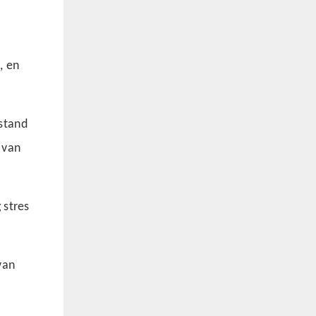
, en
estand
 van
 stres
van