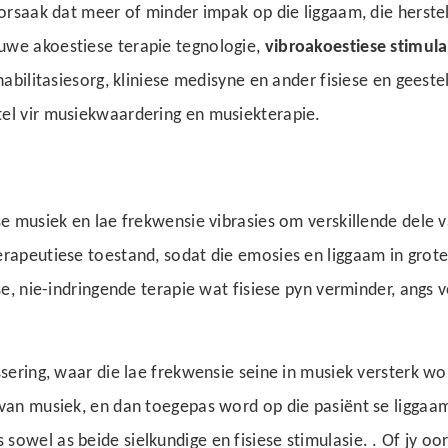
oorsaak dat meer of minder impak op die liggaam, die herste
uwe akoestiese terapie tegnologie,
vibroakoestiese stimul
abilitasiesorg, kliniese medisyne en ander fisiese en geeste
tel vir musiekwaardering en musiekterapie.
se musiek en lae frekwensie vibrasies om verskillende dele v
erapeutiese toestand, sodat die emosies en liggaam in grote
se, nie-indringende terapie wat fisiese pyn verminder, angs 
ssering, waar die lae frekwensie seine in musiek versterk wo
 van musiek, en dan toegepas word op die pasiënt se liggaa
owel as beide sielkundige en fisiese stimulasie. . Of jy oo