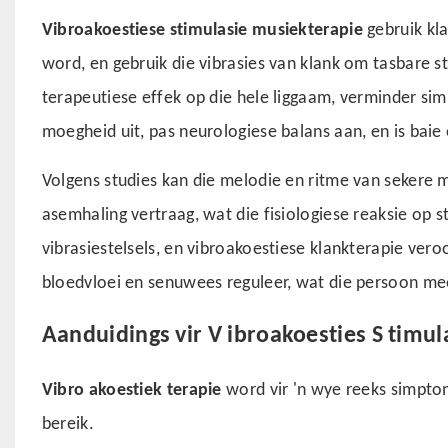
Vibroakoestiese stimulasie musiekterapie
gebruik kl
word, en gebruik die vibrasies van klank om tasbare sti
terapeutiese effek op die hele liggaam, verminder si
moegheid uit, pas neurologiese balans aan, en is baie e
Volgens studies kan die melodie en ritme van sekere 
asemhaling vertraag, wat die fisiologiese reaksie op st
vibrasiestelsels, en vibroakoestiese klankterapie veroo
bloedvloei en senuwees reguleer, wat die persoon me
Aanduidings vir
V
ibroakoesties
S
timul
Vibro akoestiek terapie
word vir 'n wye reeks simpt
bereik.