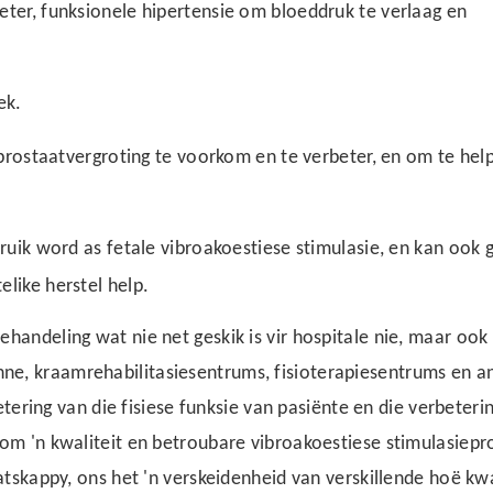
eter, funksionele hipertensie om bloeddruk te verlaag en
ek.
n prostaatvergroting te voorkom en te verbeter, en om te hel
bruik word as fetale vibroakoestiese stimulasie, en kan ook 
like herstel help.
ehandeling wat nie net geskik is vir hospitale nie, maar ook 
e, kraamrehabilitasiesentrums, fisioterapiesentrums en a
betering van die fisiese funksie van pasiënte en die verbeteri
 om 'n kwaliteit en betroubare vibroakoestiese stimulasiepr
atskappy, ons het 'n verskeidenheid van verskillende hoë kwa