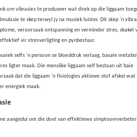
ank om vibrasies te produseer wat direk op die liggaam toe
mulasie te skep terwyl jy na musiek luister. Dit skep 'n vibra
mptome, veroorsaak ontspanning en verminder stres, skakel v
ffektief vir stresverligting en pynbestuur.
musiek selfs 'n persoon se bloeddruk verlaag, basale metabo
res ligter maak. Die menslike liggaam self bestaan ​​uit baie
rsaak dat die liggaam 'n fisiologies aktiewe stof afskei wat
er energiek maak.
asie
ome aangedui om die doel van effektiewe simptoomverbeter