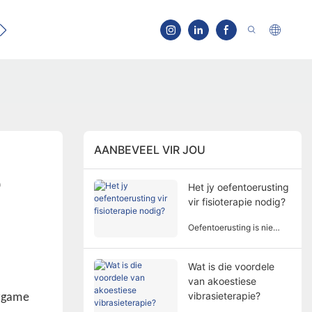
d
AANBEVEEL VIR JOU
 
Het jy oefentoerusting
vir fisioterapie nodig?
Oefentoerusting is nie
altyd nodig vir fisiese
terapie nie. Die behoefte
aan oefentoerusting vir
Wat is die voordele
fisiese terapie behels
van akoestiese
veelvuldige faktore en
vibrasieterapie?
iggame
dimensies.