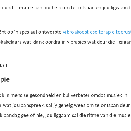
s
ound
t
terapie kan jou help om te ontspan en jou liggaam t
iënt op 'n spesiaal ontwerpte
vibroakoestiese terapie toerus
mskakelaars wat klank oordra in vibrasies wat deur die ligga
pie
ok 'n mens se gesondheid en bui verbeter omdat musiek 'n
 wat jou aanspreek, sal jy geneig wees om te ontspan deur
k aandag gee of nie, jou liggaam sal die ritme van die musie