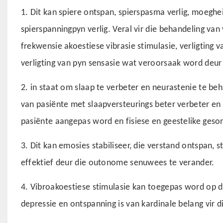
1. Dit kan spiere ontspan, spierspasma verlig, moeghei
spierspanningpyn verlig. Veral vir die behandeling van
frekwensie akoestiese vibrasie stimulasie, verligting 
verligting van pyn sensasie wat veroorsaak word deur 
2. in staat om slaap te verbeter en neurastenie te be
van pasiënte met slaapversteurings beter verbeter en h
pasiënte aangepas word en fisiese en geestelike ges
3. Dit kan emosies stabiliseer, die verstand ontspan, s
effektief deur die outonome senuwees te verander.
4. Vibroakoestiese stimulasie kan toegepas word op di
depressie en ontspanning is van kardinale belang vir 