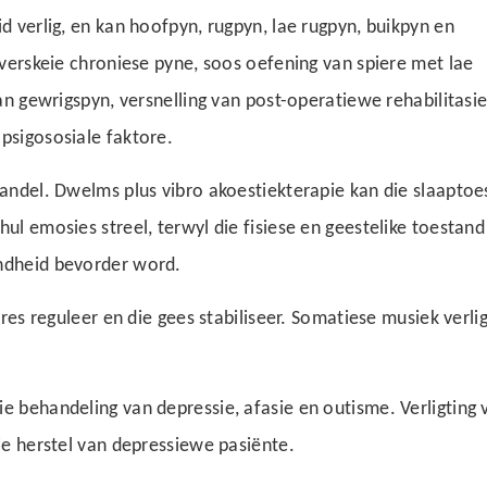
d verlig, en kan hoofpyn, rugpyn, lae rugpyn, buikpyn en
 verskeie chroniese pyne, soos oefening van spiere met lae
van gewrigspyn, versnelling van post-operatiewe rehabilitasie
psigososiale faktore.
handel. Dwelms plus vibro akoestiekterapie kan die slaapto
ul emosies streel, terwyl die fisiese en geestelike toestand
ondheid bevorder word.
tres reguleer en die gees stabiliseer. Somatiese musiek verlig
e behandeling van depressie, afasie en outisme. Verligting 
die herstel van depressiewe pasiënte.