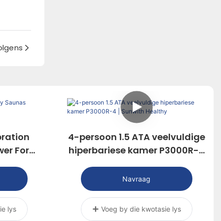
olgens
ration
4-persoon 1.5 ATA veelvuldige
er For
hiperbariese kamer P3000R-4
| Sunwith Healthy
Navraag
e lys
Voeg by die kwotasie lys