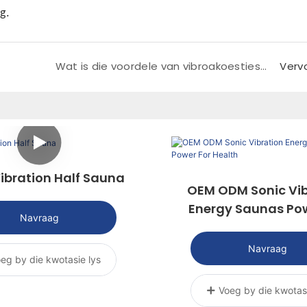
g.
Wat is die voordele van vibroakoestiese terapie?
Verv
ibration Half Sauna
OEM ODM Sonic Vib
Energy Saunas Pow
Navraag
Health
Navraag
eg by die kwotasie lys
Voeg by die kwotasi