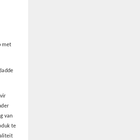
p met
gladde
vir
nder
ng van
oduk te
liteit