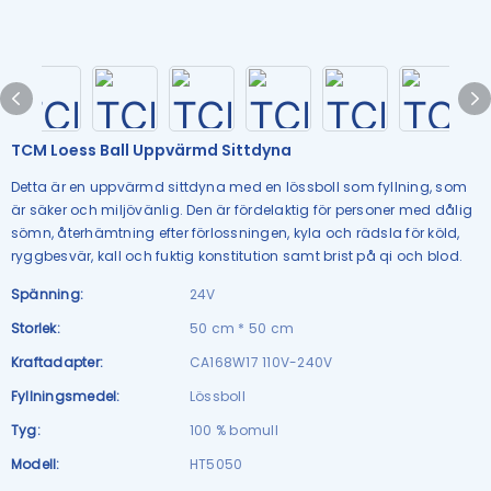
TCM Loess Ball Uppvärmd Sittdyna
Detta är en uppvärmd sittdyna med en lössboll som fyllning, som
är säker och miljövänlig. Den är fördelaktig för personer med dålig
sömn, återhämtning efter förlossningen, kyla och rädsla för köld,
ryggbesvär, kall och fuktig konstitution samt brist på qi och blod.
Spänning:
24V
Storlek:
50 cm * 50 cm
Kraftadapter:
CA168W17 110V-240V
Fyllningsmedel:
Lössboll
Tyg:
100 % bomull
Modell:
HT5050