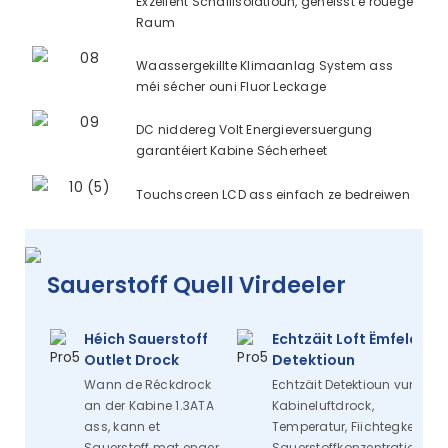
Exzellent Schallisolatioun, genéisst e rouege
Raum
Waassergekillte Klimaanlag System ass
méi sécher ouni Fluor Leckage
DC niddereg Volt Energieversuergung
garantéiert Kabine Sécherheet
Touchscreen LCD ass einfach ze bedreiwen
Sauerstoff Quell Virdeeler
Héich Sauerstoff
Echtzäit Loft Ëmfeld
Outlet Drock
Detektioun
Wann de Réckdrock
Echtzäit Detektioun vum
an der Kabine 1.3ATA
Kabineluftdrock,
ass, kann et
Temperatur, Fiichtegkeet,
Sauerstoff mat enger
Sauerstoffkonzentratioun