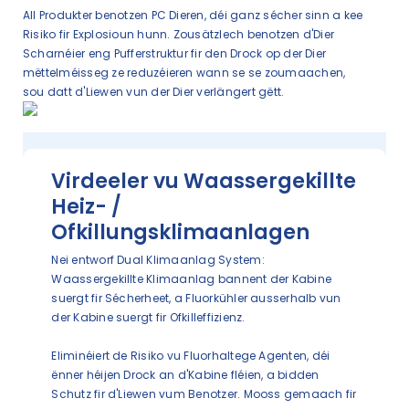
All Produkter benotzen PC Dieren, déi ganz sécher sinn a kee
Risiko fir Explosioun hunn. Zousätzlech benotzen d'Dier
Scharnéier eng Pufferstruktur fir den Drock op der Dier
mëttelméisseg ze reduzéieren wann se se zoumaachen,
sou datt d'Liewen vun der Dier verlängert gëtt.
Virdeeler vu Waassergekillte
Heiz- /
Ofkillungsklimaanlagen
Nei entworf Dual Klimaanlag System:
Waassergekillte Klimaanlag bannent der Kabine
suergt fir Sécherheet, a Fluorkühler ausserhalb vun
der Kabine suergt fir Ofkilleffizienz.
Eliminéiert de Risiko vu Fluorhaltege Agenten, déi
ënner héijen Drock an d'Kabine fléien, a bidden
Schutz fir d'Liewen vum Benotzer. Mooss gemaach fir