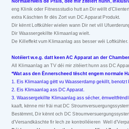
Normalerweis de Präis, dee mir zitéiert hunn, inklu
eng Klinik oder Fitnessstudio hutt an Dir wëllt d'Clienter
extra Käschten fir dës Zort vun DC Apparat Produkt.
Dir kënnt Loftkühler wielen wann Dir net vill Ufuerder
Dir Waassergekillte Klimaanlag wielt.
De Killeffekt vum Klimaanlag ass besser wéi Loftkühler.
Notéiert w.e.g. datt keen AC Apparat an der Chamber 
All Klimaanlag an TV déi mir zitéiert hunn ass DC Appar
*Wat ass den Ënnerscheed tëscht engem normale Ha
1. Eis Klimaanlag gëtt vu Waasserdamp gekillt, benotz
2. Eis Klimaanlag ass DC Apparat.
3. Waassergekillte Klimaanlag ass sécher, ëmweltfrën
kaaft, kënne mir fräi mat DC Stroumversuergungssyste
Bestëmmt, Dir kënnt och DC Stroumversuergungssystem
d'Versandkäschte fir Iech ze kontrolléieren
Well d'Verpa