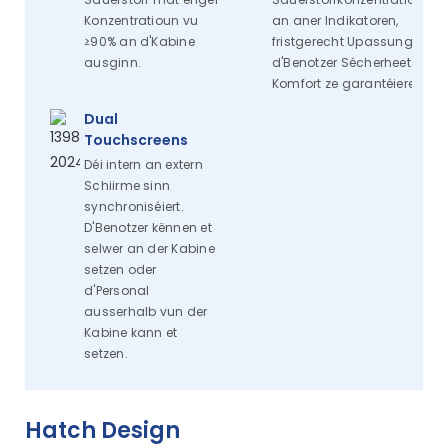
Konzentratioun vu
an aner Indikatoren,
≥90% an d'Kabine
fristgerecht Upassung fir
ausginn.
d'Benotzer Sécherheet a
Komfort ze garantéieren.
Dual
Touchscreens
Déi intern an extern
Schiirme sinn
synchroniséiert.
D'Benotzer kënnen et
selwer an der Kabine
setzen oder
d'Personal
ausserhalb vun der
Kabine kann et
setzen.
Hatch Design