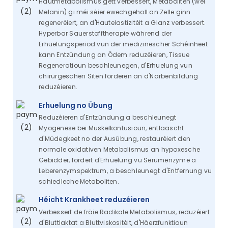
Hautmetabolismus gëtt verbessert, Metaboliten (wéi
Melanin) gi méi séier ewechgeholl an Zelle ginn
regeneréiert, an d'Hautelastizitéit a Glanz verbessert.
Hyperbar Sauerstofftherapie während der
Erhuelungsperiod vun der medizinescher Schéinheet
kann Entzündung an Ödem reduzéieren, Tissue
Regeneratioun beschleunegen, d'Erhuelung vun
chirurgeschen Siten förderen an d'Narbenbildung
reduzéieren.
Erhuelung no Übung
Reduzéieren d'Entzündung a beschleunegt
Myogenese bei Muskelkontusioun, entlaascht
d'Müdegkeet no der Ausübung, restauréiert den
normale oxidativen Metabolismus an hypoxesche
Gebidder, fördert d'Erhuelung vu Serumenzyme a
Leberenzymspektrum, a beschleunegt d'Entfernung vu
schiedleche Metaboliten.
Héicht Krankheet reduzéieren
Verbessert de fräie Radikale Metabolismus, reduzéiert
d'Bluttlaktat a Bluttviskositéit, d'Häerzfunktioun