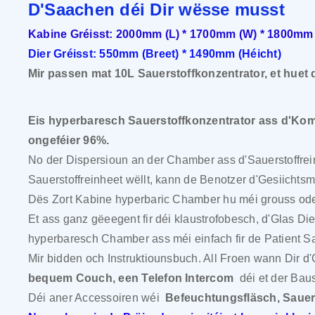
D'Saachen déi Dir wësse musst
Kabine Gréisst: 2000mm (L) * 1700mm (W) * 1800mm 
Dier Gréisst: 550mm (Breet) * 1490mm (Héicht)
Mir passen mat 10L Sauerstoffkonzentrator, et huet 
Eis hyperbaresch Sauerstoffkonzentrator ass d'Kom
ongeféier 96%.
No der Dispersioun an der Chamber ass d'Sauerstoffrei
Sauerstoffreinheet wëllt, kann de Benotzer d'Gesiichtsma
Dës Zort Kabine hyperbaric Chamber hu méi grouss oder 
Et ass ganz gëeegent fir déi klaustrofobesch, d'Glas 
hyperbaresch Chamber ass méi einfach fir de Patient Sa
Mir bidden och Instruktiounsbuch. All Froen wann Dir d
bequem Couch, een Telefon Intercom
déi et der Bau
Déi aner Accessoiren wéi
Befeuchtungsfläsch, Saue