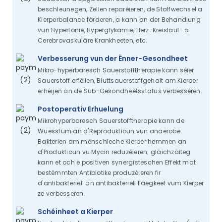
beschleunegen, Zellen reparéieren, de Stoffwechsel a
Kierperbalance förderen, a kann an der Behandlung
vun Hypertonie, Hyperglykämie, Herz-Kreislauf- a
Cerebrovaskuläre Krankheeten, etc.
Verbesserung vun der Ënner-Gesondheet
Mikro-hyperbaresch Sauerstofftherapie kann séier
Sauerstoff erfëllen, Bluttsauerstoffgehalt am Kierper
erhéijen an de Sub-Gesondheetsstatus verbesseren.
Postoperativ Erhuelung
Mikrohyperbaresch Sauerstofftherapie kann de
Wuesstum an d'Reproduktioun vun anaerobe
Bakterien am mënschleche Kierper hemmen an
d'Produktioun vu Mycin reduzéieren; gläichzäiteg
kann et och e positiven synergisteschen Effekt mat
bestëmmten Antibiotike produzéieren fir
d'antibakteriell an antibakteriell Fäegkeet vum Kierper
ze verbesseren.
Schéinheet a Kierper