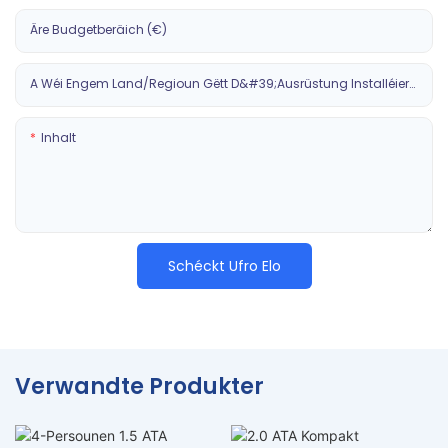
Äre Budgetberäich (€)
A Wéi Engem Land/Regioun Gëtt D&#39;Ausrüstung Installéiert?
Inhalt
Schéckt Ufro Elo
Verwandte Produkter