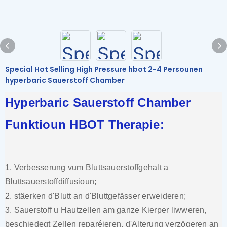
Special Hot Selling High Pressure hbot 2-4 Persounen
hyperbaric Sauerstoff Chamber
Hyperbaric Sauerstoff Chamber
Funktioun HBOT Therapie:
1. Verbesserung vum Bluttsauerstoffgehalt a
Bluttsauerstoffdiffusioun;
2. stäerken d'Blutt an d'Bluttgefässer erweideren;
3. Sauerstoff u Hautzellen am ganze Kierper liwweren,
beschiedegt Zellen reparéieren, d'Alterung verzögeren an