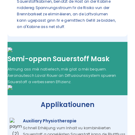
Sauerstoffkabinen, benotzt de Host an der Kabine
niddereg Spannungsstroum fir de Risiko vun der
Brennbarkeet ze eliminéieren, an de Loftvolumen
kann ugepasst ginn fir e gemittlech Gefill ze bidden,
an d'Kabine ass net stuff.
Semi-oppen Sauerstoff Mask
Atmung ass méi natierlech, méi glat a méi bequem.
Aeronautesch Laval Rouer an Diffusiounssystem spueren
Sauerstoff a verbesseren Effizienz.
Applikatiounen
Auxiliary Physiotherapie
Schnell Erhéijung vum Inhalt vu kombinéierten
Sauerstoff a opgeléisten Sauerstoff kann de Bluttfluss