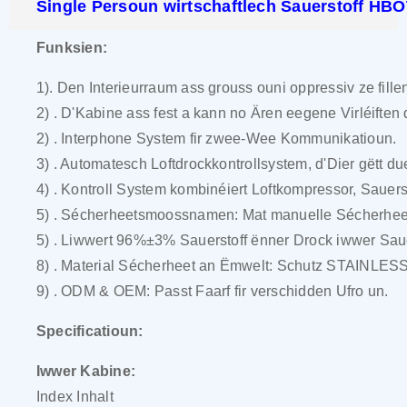
Single Persoun wirtschaftlech Sauerstoff HB
Funksien:
1). Den Interieurraum ass grouss ouni oppressiv ze fille
2) . D'Kabine ass fest a kann no Ären eegene Virléiften 
2) . Interphone System fir zwee-Wee Kommunikatioun.
3) . Automatesch Loftdrockkontrollsystem, d'Dier gëtt du
4) . Kontroll System kombinéiert Loftkompressor, Sauers
5) . Sécherheetsmoossnamen: Mat manuelle Sécherheet
5) . Liwwert 96%±3% Sauerstoff ënner Drock iwwer Saue
8) . Material Sécherheet an Ëmwelt: Schutz STAINLESS 
9) . ODM & OEM: Passt Faarf fir verschidden Ufro un.
Specificatioun:
Iwwer Kabine:
Index Inhalt