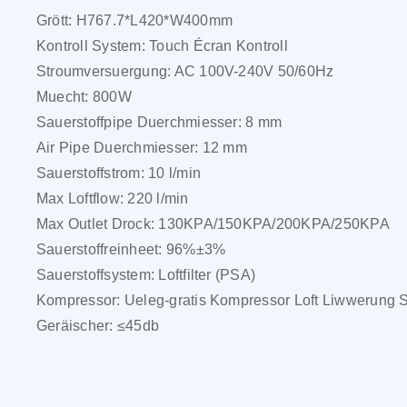
Grött: H767.7*L420*W400mm
Kontroll System: Touch Écran Kontroll
Stroumversuergung: AC 100V-240V 50/60Hz
Muecht: 800W
Sauerstoffpipe Duerchmiesser: 8 mm
Air Pipe Duerchmiesser: 12 mm
Sauerstoffstrom: 10 l/min
Max Loftflow: 220 l/min
Max Outlet Drock: 130KPA/150KPA/200KPA/250KPA
Sauerstoffreinheet: 96%±3%
Sauerstoffsystem: Loftfilter (PSA)
Kompressor: Ueleg-gratis Kompressor Loft Liwwerung 
Geräischer: ≤45db