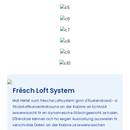
Frësch Loft System
Mat Hëllef vum frësche Loftsystem ginn d'Kuelendioxid- a
Stickstoffkonzentratioune an der Kabine an Echtzäit
iwwerwaacht fir en dynamesche Gläichgewiicht ze halen.
D'Benotzer kënnen och hir eegen Ausrüstung auswielen fir
verschidde Daten an der Kabine ze iwwerwaachen