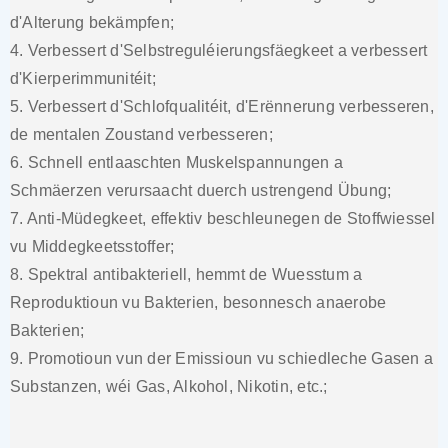
d'Alterung bekämpfen;
4. Verbessert d'Selbstreguléierungsfäegkeet a verbessert
d'Kierperimmunitéit;
5. Verbessert d'Schlofqualitéit, d'Erënnerung verbesseren,
de mentalen Zoustand verbesseren;
6. Schnell entlaaschten Muskelspannungen a
Schmäerzen verursaacht duerch ustrengend Übung;
7. Anti-Müdegkeet, effektiv beschleunegen de Stoffwiessel
vu Middegkeetsstoffer;
8. Spektral antibakteriell, hemmt de Wuesstum a
Reproduktioun vu Bakterien, besonnesch anaerobe
Bakterien;
9. Promotioun vun der Emissioun vu schiedleche Gasen a
Substanzen, wéi Gas, Alkohol, Nikotin, etc.;