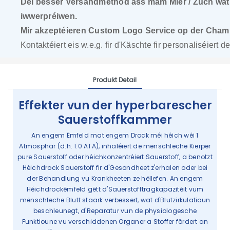
Déi besser Versandmethod ass mam Mier / Zuch wat 1-2
iwwerpréiwen.
Mir akzeptéieren Custom Logo Service op der Chambe
Kontaktéiert eis w.e.g. fir d'Käschte fir personaliséiert 
Produkt Detail
Effekter vun der hyperbarescher
Sauerstoffkammer
An engem Ëmfeld mat engem Drock méi héich wéi 1
Atmosphär (d.h. 1.0 ATA), inhaléiert de mënschleche Kierper
pure Sauerstoff oder héichkonzentréiert Sauerstoff, a benotzt
Héichdrock Sauerstoff fir d'Gesondheet z'erhalen oder bei
der Behandlung vu Krankheeten ze hëllefen. An engem
Héichdrockëmfeld gëtt d'Sauerstofftragkapazitéit vum
mënschleche Blutt staark verbessert, wat d'Blutzirkulatioun
beschleunegt, d'Reparatur vun de physiologesche
Funktioune vu verschiddenen Organer a Stoffer fördert an