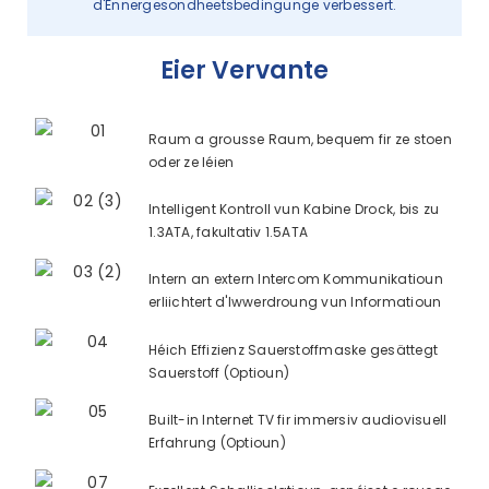
d'Ënnergesondheetsbedingunge verbessert.
Eier Vervante
Raum a grousse Raum, bequem fir ze stoen
oder ze léien
Intelligent Kontroll vun Kabine Drock, bis zu
1.3ATA, fakultativ 1.5ATA
Intern an extern Intercom Kommunikatioun
erliichtert d'Iwwerdroung vun Informatioun
Héich Effizienz Sauerstoffmaske gesättegt
Sauerstoff (Optioun)
Built-in Internet TV fir immersiv audiovisuell
Erfahrung (Optioun)