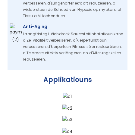
verbesseren, d'Lungenarteriekraaft reduzéieren, a
widderstoen de Schued vun Hypoxie op myokardial
Tissu a Mitochondrien.
Anti-Aging
Laangfristeg Héichdrock Sauerstoffinhalatioun kann
d'Zellvitalitéit verbesseren, d'Kierperfunktioun
verbesseren, d'kierperlech Fitness séier restauréieren,
d'Telomere effektiv verlängeren an d'Alterungszellen
reduzéieren.
Applikatiouns