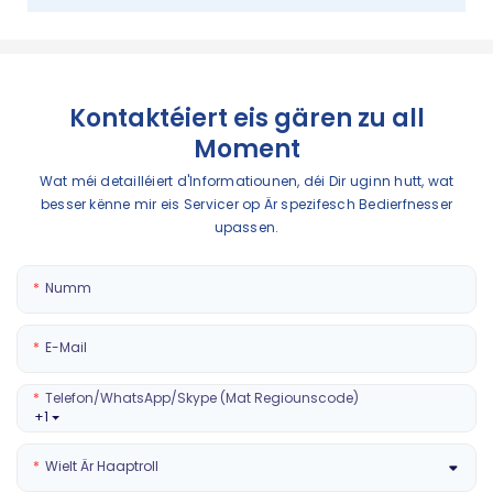
Kontaktéiert eis gären zu all
Moment
Wat méi detailléiert d'Informatiounen, déi Dir uginn hutt, wat
besser kënne mir eis Servicer op Är spezifesch Bedierfnesser
upassen.
Numm
E-Mail
Telefon/WhatsApp/Skype (mat Regiounscode)
+1
Wielt Är Haaptroll