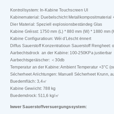
Kontrollsystem: In-Kabine Touchscreen UI
Kabinematerial: Duebelschicht Metallkompositmaterial +
Dier Material: Speziell explosionsbeständeg Glas
Kabine Gréisst: 1750 mm (L) * 880 mm (W) * 1880 mm (
Kabine Configuratioun: Wéi d'Lëscht ënnert
Diffus Sauerstoff Konzentratioun Sauerstoff Rengheet: 
Aarbechtsdrock
an der Kabine: 100-250KPa justierbar
Aarbechtsgeräischer: ＜30db
Temperatur an der Kabine: Ambient Temperatur +3°C (o
Sécherheet Ariichtungen: Manuell Sécherheet Krunn, 
Buedemfläch: 3,4㎡
Kabine Gewiicht: 788 kg
Buedemdrock: 511,6 kg/㎡
Iwwer Sauerstoffversuergungssystem: