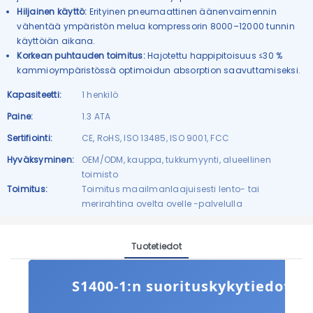
Hiljainen käyttö:
Erityinen pneumaattinen äänenvaimennin
vähentää ympäristön melua kompressorin 8000–12000 tunnin
käyttöiän aikana.
Korkean puhtauden toimitus:
Hajotettu happipitoisuus ≤30 %
kammioympäristössä optimoidun absorption saavuttamiseksi.
Kapasiteetti:
1 henkilö
Paine:
1.3 ATA
Sertifiointi:
CE, RoHS, ISO 13485, ISO 9001, FCC
Hyväksyminen:
OEM/ODM, kauppa, tukkumyynti, alueellinen
toimisto
Toimitus:
Toimitus maailmanlaajuisesti lento- tai
merirahtina ovelta ovelle -palvelulla
Tuotetiedot
S1400-1:n suorituskykytiedot