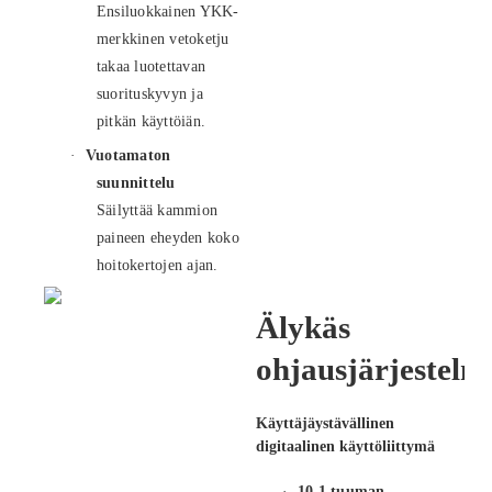
Ensiluokkainen YKK-
merkkinen vetoketju
takaa luotettavan
suorituskyvyn ja
pitkän käyttöiän.
·
Vuotamaton
suunnittelu
Säilyttää kammion
paineen eheyden koko
hoitokertojen ajan.
Älykäs
ohjausjärjestelm
Käyttäjäystävällinen
digitaalinen käyttöliittymä
·
10,1 tuuman