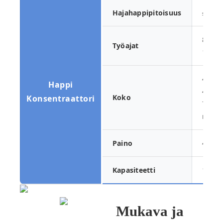
Hajahappipitoisuus
≤30%
8000-
Työajat
1200
420 *
Happi
460 *
Koko
Konsentraattori
768
mm
Paino
43KG
Kapasiteetti
10L
Mukava ja