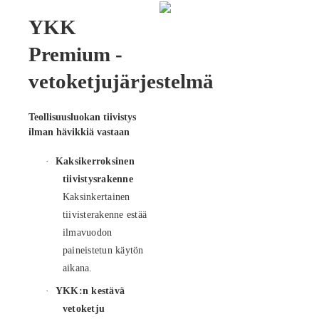
YKK
Premium -
vetoketjujärjestelmä
Teollisuusluokan tiivistys
ilman hävikkiä vastaan
·
Kaksikerroksinen
tiivistysrakenne
Kaksinkertainen
tiivisterakenne estää
ilmavuodon
paineistetun käytön
aikana.
·
YKK:n kestävä
vetoketju