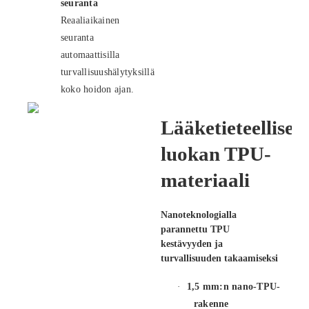
seuranta
Reaaliaikainen
seuranta
automaattisilla
turvallisuushälytyksillä
koko hoidon ajan.
Lääketieteellisen
luokan TPU-
materiaali
Nanoteknologialla
parannettu TPU
kestävyyden ja
turvallisuuden takaamiseksi
·
1,5 mm:n nano-TPU-
rakenne