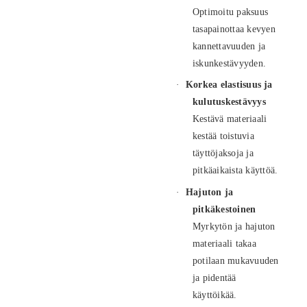
Optimoitu paksuus
tasapainottaa kevyen
kannettavuuden ja
iskunkestävyyden.
·
Korkea elastisuus ja
kulutuskestävyys
Kestävä materiaali
kestää toistuvia
täyttöjaksoja ja
pitkäaikaista käyttöä.
·
Hajuton ja
pitkäkestoinen
Myrkytön ja hajuton
materiaali takaa
potilaan mukavuuden
ja pidentää
käyttöikää.