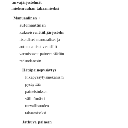
turvajärjestelmät
mielenrauhan takaamiseksi
·
Manuaalinen +
automaattinen
kaksoisventtiilijärjestelmä
Itsenäiset manuaaliset ja
automaattiset venttiilit
varmistavat paineensäädön
redundanssin.
·
Hätäpainepysäytys
Pikapysäytysmekanismi
pysäyttää
paineistuksen
välittömästi
turvallisuuden
takaamiseksi.
·
Jatkuva paineen