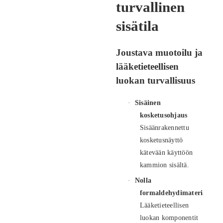
turvallinen
sisätila
Joustava muotoilu ja
lääketieteellisen
luokan turvallisuus
·
Sisäinen
kosketusohjaus
Sisäänrakennettu
kosketusnäyttö
kätevään käyttöön
kammion sisältä.
·
Nolla
formaldehydimateriaaleja
Lääketieteellisen
luokan komponentit