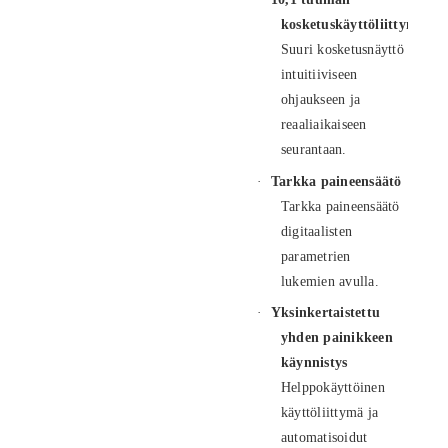
kosketuskäyttöliittymä
Suuri kosketusnäyttö
intuitiiviseen
ohjaukseen ja
reaaliaikaiseen
seurantaan.
·
Tarkka paineensäätö
Tarkka paineensäätö
digitaalisten
parametrien
lukemien avulla.
·
Yksinkertaistettu
yhden painikkeen
käynnistys
Helppokäyttöinen
käyttöliittymä ja
automatisoidut