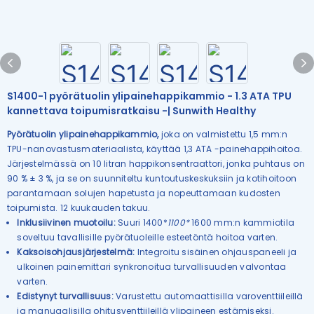
S1400-1 pyörätuolin ylipainehappikammio - 1.3 ATA TPU
kannettava toipumisratkaisu -| Sunwith Healthy
Pyörätuolin ylipainehappikammio,
joka on valmistettu 1,5 mm:n
TPU-nanovastusmateriaalista, käyttää 1,3 ATA -painehappihoitoa.
Järjestelmässä on 10 litran happikonsentraattori, jonka puhtaus on
90 % ± 3 %, ja se on suunniteltu kuntoutuskeskuksiin ja kotihoitoon
parantamaan solujen hapetusta ja nopeuttamaan kudosten
toipumista. 12 kuukauden takuu.
Inklusiivinen muotoilu:
Suuri 1400*
1100*
1600 mm:n kammiotila
soveltuu tavallisille pyörätuoleille esteetöntä hoitoa varten.
Kaksoisohjausjärjestelmä:
Integroitu sisäinen ohjauspaneeli ja
ulkoinen painemittari synkronoitua turvallisuuden valvontaa
varten.
Edistynyt turvallisuus:
Varustettu automaattisilla varoventtiileillä
ja manuaalisilla ohitusventtiileillä ylipaineen estämiseksi.