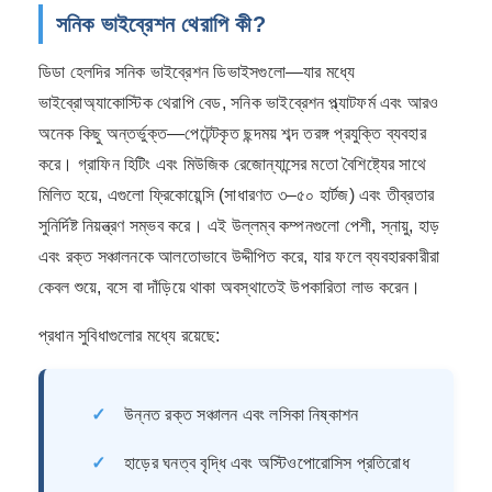
সনিক ভাইব্রেশন থেরাপি কী?
ডিডা হেলদির সনিক ভাইব্রেশন ডিভাইসগুলো—যার মধ্যে
ভাইব্রোঅ্যাকোস্টিক থেরাপি বেড, সনিক ভাইব্রেশন প্ল্যাটফর্ম এবং আরও
অনেক কিছু অন্তর্ভুক্ত—পেটেন্টকৃত ছন্দময় শব্দ তরঙ্গ প্রযুক্তি ব্যবহার
করে। গ্রাফিন হিটিং এবং মিউজিক রেজোন্যান্সের মতো বৈশিষ্ট্যের সাথে
মিলিত হয়ে, এগুলো ফ্রিকোয়েন্সি (সাধারণত ৩–৫০ হার্টজ) এবং তীব্রতার
সুনির্দিষ্ট নিয়ন্ত্রণ সম্ভব করে। এই উল্লম্ব কম্পনগুলো পেশী, স্নায়ু, হাড়
এবং রক্ত ​​সঞ্চালনকে আলতোভাবে উদ্দীপিত করে, যার ফলে ব্যবহারকারীরা
কেবল শুয়ে, বসে বা দাঁড়িয়ে থাকা অবস্থাতেই উপকারিতা লাভ করেন।
প্রধান সুবিধাগুলোর মধ্যে রয়েছে:
✓
উন্নত রক্ত ​​সঞ্চালন এবং লসিকা নিষ্কাশন
✓
হাড়ের ঘনত্ব বৃদ্ধি এবং অস্টিওপোরোসিস প্রতিরোধ