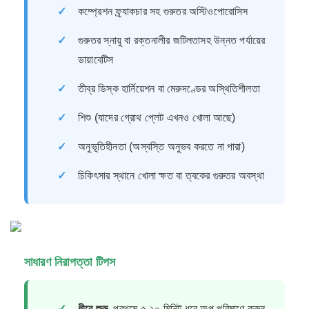
✓
কম্প্রেশন ফ্র্যাকচার সহ গুরুতর অস্টিওপোরোসিস
✓
গুরুতর স্নায়ু বা রক্তনালীর জটিলতাসহ উন্নত পর্যায়ের
ডায়াবেটিস
✓
তীব্র ডিস্ক হার্নিয়েশন বা মেরুদণ্ডের অস্থিতিশীলতা
✓
শিশু (যাদের গ্রোথ প্লেট এখনও খোলা আছে)
✓
অনুভূতিহীনতা (অস্বস্তি অনুভব করতে না পারা)
✓
চিকিৎসার স্থানে খোলা ক্ষত বা ত্বকের গুরুতর অবস্থা
সাধারণ নিরাপত্তা টিপস
✓
ধীরে শুরু
প্রথমে ৫-১০ মিনিট ধরে অল্প পরিমাণে করুন