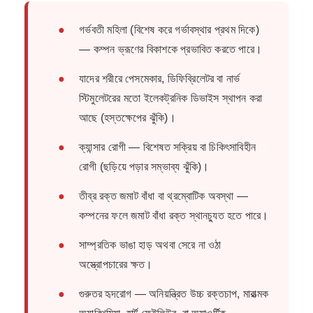
●
গর্ভবতী মহিলা (বিশেষ করে গর্ভাবস্থার প্রথম দিকে)
— কম্পন ভ্রূণের বিকাশকে প্রভাবিত করতে পারে।
●
যাদের শরীরে পেসমেকার, ডিফিব্রিলেটর বা নার্ভ
স্টিমুলেটরের মতো ইলেকট্রনিক ডিভাইস স্থাপন করা
আছে (হস্তক্ষেপের ঝুঁকি)।
●
ক্যান্সার রোগী — বিশেষত সক্রিয় বা চিকিৎসাবিহীন
রোগী (ছড়িয়ে পড়ার সম্ভাব্য ঝুঁকি)।
●
তীব্র রক্ত ​​জমাট বাঁধা বা থ্রম্বোটিক অবস্থা —
কম্পনের ফলে জমাট বাঁধা রক্ত ​​স্থানচ্যুত হতে পারে।
●
সাম্প্রতিক ভাঙা হাড় অথবা সেরে না ওঠা
অস্ত্রোপচারের ক্ষত।
●
গুরুতর হৃদরোগ — অনিয়ন্ত্রিত উচ্চ রক্তচাপ, মারাত্মক