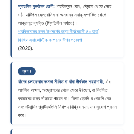
স্নায়বিক পুনর্বাসন রোগী:
পারকিনসন্স রোগ, স্ট্রোক থেকে সেরে
ওঠা, মাল্টিপল স্ক্লেরোসিস বা অন্যান্য স্নায়ু-সম্পর্কিত রোগে
আক্রান্ত ব্যক্তি (স্থিতিশীল পর্যায়ে)।
পারকিনসনের চলন উপসর্গের জন্য দীর্ঘমেয়াদী ৪০ হার্জ
ফিজিওঅ্যাকোস্টিক কম্পনের উপর গবেষণা
(2020).
গ্রুপ ৪
যাঁদের চলাফেরার ক্ষমতা সীমিত বা যাঁরা দীর্ঘকাল শয্যাশায়ী;
যাঁরা
আংশিক অক্ষম, অস্ত্রোপচার থেকে সেরে উঠছেন, বা নিয়মিত
ব্যায়ামের জন্য দাঁড়াতে পারেন না। ডিডা হেলদি-র থেরাপি বেড
এবং স্ট্যান্ডিং প্ল্যাটফর্মগুলি নিরাপদ নিষ্ক্রিয় নড়াচড়ার সুযোগ প্রদান
করে।