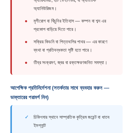
অ্যারিথমিয়া, হার্ট ফেইলিউর, বা অ্যাওর্টিক
অ্যানিউরিজম।
●
মৃগীরোগ বা খিঁচুনির ইতিহাস — কম্পন বা শব্দ এর
প্রকোপ বাড়িয়ে দিতে পারে।
●
সক্রিয় কিডনি বা পিত্তথলির পাথর — এর কারণে
ব্যথা বা প্রতিবন্ধকতা সৃষ্টি হতে পারে।
●
তীব্র সংক্রমণ, জ্বর বা রক্তক্ষরণজনিত সমস্যা।
আপেক্ষিক প্রতিনির্দেশনা (সতর্কতার সাথে ব্যবহার করুন —
ডাক্তারের পরামর্শ নিন)
✓
চিকিৎসার স্থানে সাম্প্রতিক কৃত্রিম জয়েন্ট বা ধাতব
ইমপ্লান্ট