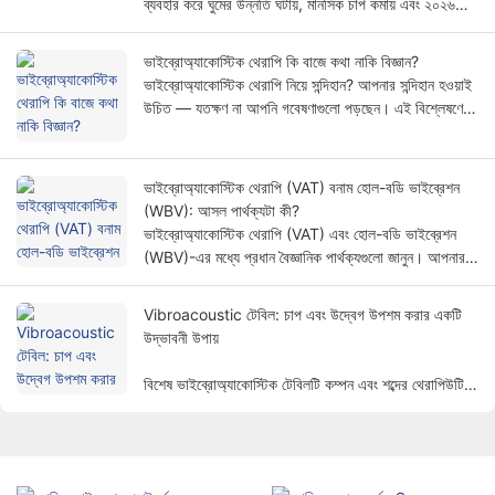
ব্যবহার করে ঘুমের উন্নতি ঘটায়, মানসিক চাপ কমায় এবং ২০২৬
সালে ওয়েলনেস ব্যবসাগুলোর জন্য উচ্চ-মুনাফার পুনরাবৃত্ত রাজস্ব
প্রবাহ তৈরি করে।
ভাইব্রোঅ্যাকোস্টিক থেরাপি কি বাজে কথা নাকি বিজ্ঞান?
ভাইব্রোঅ্যাকোস্টিক থেরাপি নিয়ে সন্দিহান? আপনার সন্দিহান হওয়াই
উচিত — যতক্ষণ না আপনি গবেষণাগুলো পড়ছেন। এই বিশ্লেষণে
কোনো রকম বাণিজ্যিক চটকদার বিজ্ঞাপন ছাড়াই এর কার্যপ্রণালী,
চিকিৎসাগত প্রমাণ এবং বাস্তব সীমাবদ্ধতাগুলো তুলে ধরা হয়েছে।
ভাইব্রোঅ্যাকোস্টিক থেরাপি (VAT) বনাম হোল-বডি ভাইব্রেশন
(WBV): আসল পার্থক্যটা কী?
ভাইব্রোঅ্যাকোস্টিক থেরাপি (VAT) এবং হোল-বডি ভাইব্রেশন
(WBV)-এর মধ্যে প্রধান বৈজ্ঞানিক পার্থক্যগুলো জানুন। আপনার
পুনর্বাসন ক্লিনিক, ওয়েলনেস সেন্টার বা বাড়ির ব্যবহারের জন্য কোন
প্রযুক্তিটি সঠিক, তা জানুন।
Vibroacoustic টেবিল: চাপ এবং উদ্বেগ উপশম করার একটি
উদ্ভাবনী উপায়
বিশেষ ভাইব্রোঅ্যাকোস্টিক টেবিলটি কম্পন এবং শব্দের থেরাপিউটিক
সুবিধাগুলিকে একত্রিত করে চাপ এবং উদ্বেগ থেকে মুক্তি দেওয়ার
জন্য একটি অনন্য এবং ব্যাপক উপায় প্রদান করে।