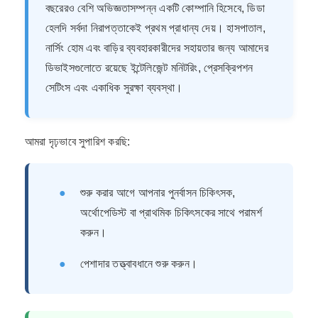
বছরেরও বেশি অভিজ্ঞতাসম্পন্ন একটি কোম্পানি হিসেবে, ডিডা
হেলদি সর্বদা নিরাপত্তাকেই প্রথম প্রাধান্য দেয়। হাসপাতাল,
নার্সিং হোম এবং বাড়ির ব্যবহারকারীদের সহায়তার জন্য আমাদের
ডিভাইসগুলোতে রয়েছে ইন্টেলিজেন্ট মনিটরিং, প্রেসক্রিপশন
সেটিংস এবং একাধিক সুরক্ষা ব্যবস্থা।
আমরা দৃঢ়ভাবে সুপারিশ করছি:
●
শুরু করার আগে আপনার পুনর্বাসন চিকিৎসক,
অর্থোপেডিস্ট বা প্রাথমিক চিকিৎসকের সাথে পরামর্শ
করুন।
●
পেশাদার তত্ত্বাবধানে শুরু করুন।