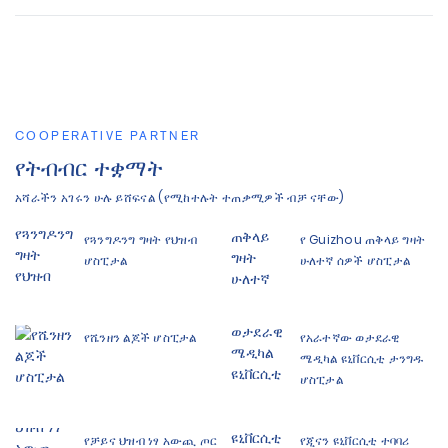
COOPERATIVE PARTNER
የትብብር ተቋማት
አሻራችን አገሩን ሁሉ ይሸፍናል (የሚከተሉት ተጠቃሚዎች ብቻ ናቸው)
የጓንግዶንግ ግዛት የህዝብ
የ Guizhou ጠቅላይ ግዛት
ሆስፒታል
ሁለተኛ ሰዎች ሆስፒታል
የሼንዘን ልጆች ሆስፒታል
የአራተኛው ወታደራዊ
ሜዲካል ዩኒቨርሲቲ ታንግዱ
ሆስፒታል
የቻይና ህዝብ ነፃ አውጪ ጦር
የጂናን ዩኒቨርሲቲ ተባባሪ