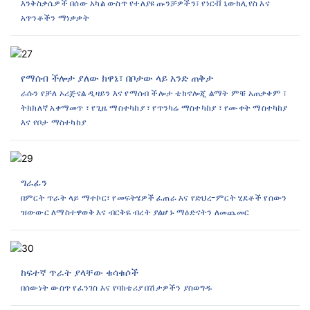
እንቅስቃሴዎች በሰው አካል ውስጥ የተለያዩ ጡንቻዎችን፣ የነርቭ ኒውክሊየስ እና
አጥንቶችን ማነቃቃት
የማሰብ ችሎታ ያለው ክዋኔ፣ በቦታው ላይ አንድ ጠቅታ
ራሱን የቻለ ኦሪጅናል ዲዛይን እና የማሰብ ችሎታ ቴክኖሎጂ ልማት ምቹ አጠቃቀም ፣
ትክክለኛ አቀማመጥ ፣ የጊዜ ማስተካከያ ፣ የጥንካሬ ማስተካከያ ፣ የሙቀት ማስተካከያ
እና የቦታ ማስተካከያ
ግራፊን
በምርት ጥራት ላይ ማተኮር፣ የመፍትሄዎች ፈጠራ እና የድህረ-ምርት ሂደቶች የሰውን
ዝውውር ለማስተዋወቅ እና ብርቅዬ ብረት ያልሆኑ ማዕድናትን ለመጨመር
ከፍተኛ ጥራት ያላቸው ቁሳቁሶች
በሰውነት ውስጥ የፈንገስ እና የባክቴሪያ በሽታዎችን ያስወግዱ