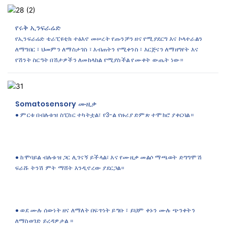
የሩቅ ኢንፍራሬድ
የኢንፍራሬድ ቴራፒዩቲክ ተፅእኖ መሠረት የጡንቻን ዘና የሚያደርግ እና ኮላተራልን
ለማግበር ፣ ህመምን ለማስታገስ ፣ እብጠትን የሚቀንስ ፣ እርጅናን ለማዘግየት እና
የሽንት ስርዓት በሽታዎችን ለመከላከል የሚያስችል የሙቀት ውጤት ነው።
Somatosensory ሙዚቃ
● ምርቱ በብሉቱዝ ስፒከር ተካትቷል፣ የ3-ል የዙሪያ ድምጽ ተሞክሮ ያቀርባል።
● ከሞባይል ብሉቱዝ ጋር ሊገናኝ ይችላል፣ እና የሙዚቃ መልሶ ማጫወት ድግግሞሽ
ፍራሹ ትንሽ ምት ማሸት እንዲኖረው ያደርጋል።
● ወደ ሙሉ ሰውነት ዘና ለማለት በፍጥነት ይግቡ ፣ ይህም ቀኑን ሙሉ ጭንቀትን
ለማስወገድ ይረዳዎታል ።