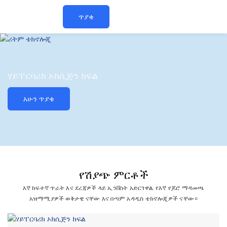
ጥያቄ
ሃይፐርባሪክ ኦክሲጅን ክፍል
አሁን ጥያቄ
የሽያጭ ምርቶች
እኛ ከፍተኛ ጥራት እና ደረጃዎች ላይ ኢንቨስት አድርገዋል. የእኛ የጆሮ ማዳመጫ
አዝማሚያዎች ወቅታዊ ናቸው እና በጣም አዳዲስ ቴክኖሎጂዎች ናቸው።