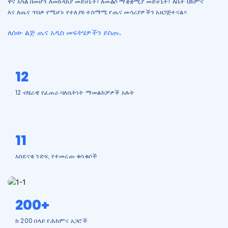
ዋና አካል በመሆን ለመከላከያ መድሀኒት፣ ለመልሶ ማቋቋሚያ መድሀኒት፣ ለቤት ህክምና
እና ለጤና ጥበቃ የሚሆኑ የተለያዩ ተስማሚ የጤና መሳሪያዎችን አዘጋጅተናል።
ለሰው ልጅ ጤና አዲስ መፍትሄዎችን ይስጡ.
12
12 ብሄራዊ የፈጠራ ባለቤትነት ማመልከቻዎች አሉት
11
አስደናቂ ንድፍ, የተመረጡ ቁሳቁሶች
200+
ከ 200 በላይ የሕክምና አጋሮች