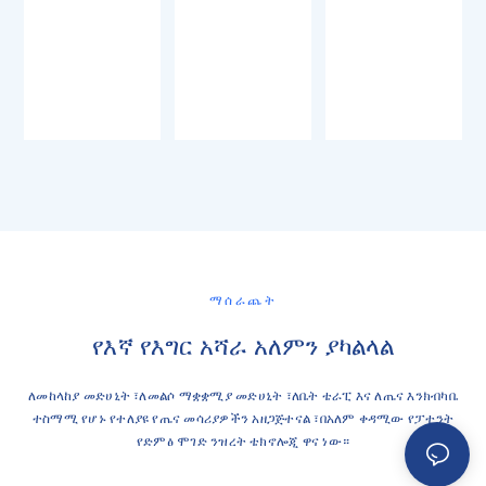
ማሰራጨት
የእኛ የእግር አሻራ አለምን ያካልላል
ለመከላከያ መድሀኒት ፣ለመልሶ ማቋቋሚያ መድሀኒት ፣ለቤት ቴራፒ እና ለጤና እንክብካቤ
ተስማሚ የሆኑ የተለያዩ የጤና መሳሪያዎችን አዘጋጅተናል ፣በአለም ቀዳሚው የፓተንት
የድምፅ ሞገድ ንዝረት ቴክኖሎጂ ዋና ነው።