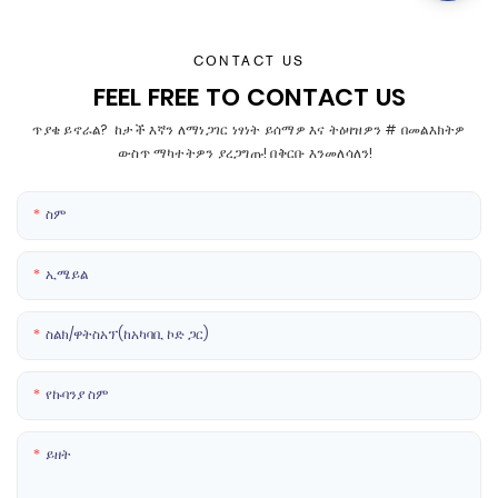
CONTACT US
FEEL FREE TO CONTACT US
ጥያቄ ይኖራል? ከታች እኛን ለማነጋገር ነፃነት ይሰማዎ እና ትዕዛዝዎን # በመልእክትዎ
ውስጥ ማካተትዎን ያረጋግጡ! በቅርቡ እንመለሳለን!
ስም
ኢሜይል
ስልክ/ዋትስአፕ(ከአካባቢ ኮድ ጋር)
የኩባንያ ስም
ይዘት