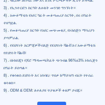
2) . ካቢኔው ጠንካራ ነው እና እንደ ምርጫዎችዎ ሊጌጥ ይችላል.
3) . የኢንተርፎን ስርዓት ለሁለት መንገድ ግንኙነት።
4) . አውቶማቲክ የአየር ግፊት መቆጣጠሪያ ስርዓት, በሩ በግፊት
ተዘግቷል.
5) . የመቆጣጠሪያ ስርዓት የአየር መጭመቂያ, የኦክስጅን ማጎሪያን
ያጣምራል.
6) . የደህንነት እርምጃዎች፡በእጅ የደህንነት ቫልቭ እና አውቶማቲክ
የደህንነት ቫልቭ፣
7) . በኦክስጂን የጆሮ ማዳመጫ/የፊት ጭንብል 96%±3% ኦክሲጅን
በግፊት ይሰጣል።
8) . የቁሳቁስ ደህንነት እና አካባቢ፡ ጥበቃ ከማይዝግ ብረት የተሰራ
ቁሳቁስ።
9) . ODM & OEM: ለተለያዩ ጥያቄዎች ቀለም ያብጁ።