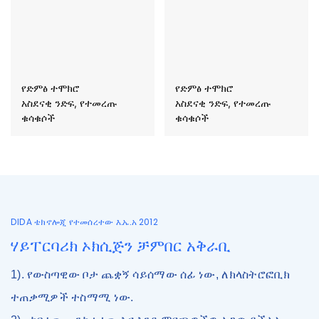
የድምፅ ተሞክሮ
የድምፅ ተሞክሮ
አስደናቂ ንድፍ, የተመረጡ
አስደናቂ ንድፍ, የተመረጡ
ቁሳቁሶች
ቁሳቁሶች
DIDA ቴክኖሎጂ የተመሰረተው እ.ኤ.አ 2012
ሃይፐርባሪክ ኦክሲጅን ቻምበር አቅራቢ
1). የውስጣዊው ቦታ ጨቋኝ ሳይሰማው ሰፊ ነው, ለክላስትሮፎቢክ
ተጠቃሚዎች ተስማሚ ነው.