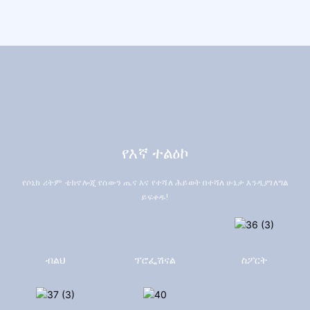
የእኛ ተልዕኮ
የሶኒክ ሪትም ቴክኖሎጂ የሰውን ጤና እና የተሻለ ሕይወት በተሻለ ሁኔታ እንዲያገለግል
ይፍቀዱ!
ብልህ
ፕሮፌሽናል
ስፖርት