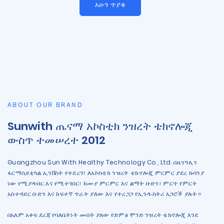
አሁን ጥያቄ
ABOUT OUR BRAND
Sunwith ጤናማ አኮስቲክ ንዝረት ቴክኖሎጂ
ውስጥ ተመሠረተ 2012
Guangzhou Sun With Healthy Technology Co., Ltd. በዜንግሊን
ፋርማሲዩቲካል ኢንቨስት የተደረገ፣ ለአኮስቲክ ንዝረት ቴክኖሎጂ ምርምር ያደረ ኩባንያ
ነው የሚያዳብር እና የሚተገበር፣ ከሙያ ምርምር እና ልማት ቡድን፣ ምርጥ የምርት
አስተዳደር ቡድን እና ከፍተኛ ጥራት ያለው እና የተረጋጋ የኢንዱስትሪ አጋሮች ያሉት።
በአለም አቀፍ ደረጃ የባለቤትነት መብት ያለው የድምፅ ሞገድ ንዝረት ቴክኖሎጂ እንደ