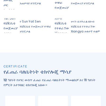
አጠቃላይ ሆስፒታል
የመጀመሪያ ሆስፒታል
የ Sun Yat Sen
ሁናን ሴንትራል ደቡብ
ዩኒቨርሲቲ የመጀመሪያ ተባባሪ
ዩኒቨርሲቲ የተቆራኘው
ሆስፒታል
Xiangya ሁለተኛ ተቋም
CERTIFICATE
የፈጠራ ባለቤትነት ቴክኖሎጂ ማሳያ
12 ዓይነት የሀገር ውስጥ ፈጠራ የፈጠራ ባለቤትነት ማመልከቻ እና 11 ዓይነት
የምርት አተገባበር ቴክኖሎጂ አለው።