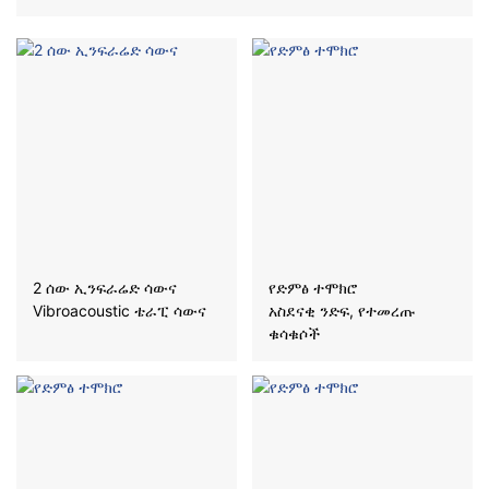
2 ሰው ኢንፍራሬድ ሳውና
የድምፅ ተሞክሮ
Vibroacoustic ቴራፒ ሳውና
አስደናቂ ንድፍ, የተመረጡ
ቁሳቁሶች