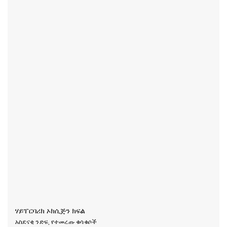
ሃይፐርባሪክ ኦክሲጅን ክፍል
አስደናቂ ንድፍ, የተመረጡ ቁሳቁሶች