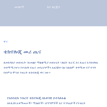
መዝናኛ
እና እርጅና
ዋና
ቴክኖሎጂ መሪ ጤና
ለመከላከያ መድሀኒት ፣ለመልሶ ማቋቋሚያ መድሀኒት ፣ለቤት ቴራፒ እና ለጤና እንክብካቤ
ተስማሚ የሆኑ የተለያዩ የጤና መሳሪያዎችን አዘጋጅተናል ፣በአለም ቀዳሚው የፓተንት
የድምፅ ሞገድ ንዝረት ቴክኖሎጂ ዋና ነው።
የአኮስቲክ ንዝረት ቴክኖሎጂ በአቀባዊ ይተላለፋል
በተለያዩ አቀማመጦች፣ ማዕዘኖች፣ ድግግሞሾች እና ጥንካሬዎች የንዝረት